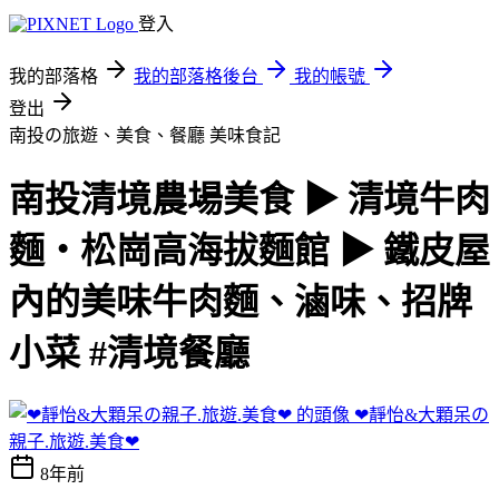
登入
我的部落格
我的部落格後台
我的帳號
登出
南投の旅遊、美食、餐廳
美味食記
南投清境農場美食 ▶ 清境牛肉
麵・松崗高海拔麵館 ▶ 鐵皮屋
內的美味牛肉麵、滷味、招牌
小菜 #清境餐廳
❤靜怡&大顆呆の
親子.旅遊.美食❤
8年前