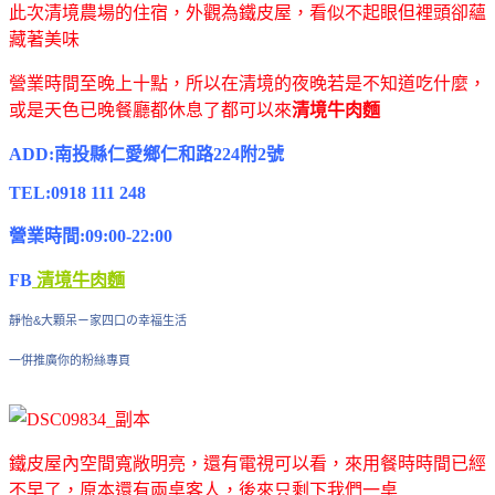
此次清境農場的住宿，外觀為鐵皮屋，看似不起眼但裡頭卻蘊
藏著美味
營業時間至晚上十點，所以在清境的夜晚若是不知道吃什麼，
或是天色已晚餐廳都休息了都可以來
清境牛肉麵
ADD:南投縣仁愛鄉仁和路224附2號
TEL:0918 111 248
營業時間:09:00-22:00
FB
清境牛肉麵
靜怡&大顆呆ㄧ家四口の幸福生活
一併推廣你的粉絲專頁
鐵皮屋內空間寬敞明亮，還有電視可以看，來用餐時時間已經
不早了，原本還有兩桌客人，後來只剩下我們一桌