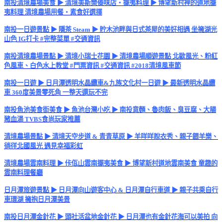
南投清境農場美食 ▶ 清境美斯樂傣味店・擺夷料理 ▶ 博望新村裡的道地擺
夷料理 清境農場用餐・素食好選擇
南投一日遊景點 ▶ 隱茶 Steam ▶ 貯木池畔與日式茶屋的美好相遇 坐擁湖光
山色 IG打卡 #完整菜單 #交通資訊
南投清境農場景點 ▶ 清境小瑞士花園 ▶ 清境農場順遊景點 北歐風光、粉紅
色風車、白色水上教堂 #門票資訊 #交通資訊 #2018清境風車節
南投一日遊 ▶ 日月潭透明水晶纜車&九族文化村一日遊 ▶ 最新透明水晶纜
車 360度美景零死角 一整天還玩不完
南投魚池美食街美食 ▶ 魚池台灣小吃 ▶ 南投意麵、魯肉飯、臭豆腐、大腸
豬血湯 TVBS食尚玩家推薦
清境農場景點 ▶ 清境天空步道 & 青青草原 ▶ 羊咩咩脫衣秀、親子餵羊樂、
徜徉北國風光 遇見幸福彩虹
清境農場雲南料理 ▶ 佧佤山雲南擺夷美食 ▶ 博望新村道地雲南美食 童趣的
雲南料理餐廳
日月潭旅遊景點 ▶ 日月潭向山遊客中心 & 日月潭自行車道 ▶ 親子共乘自行
車環湖 擁抱日月潭美景
南投日月潭金針花 ▶ 頭社活盆地金針花 ▶ 日月潭也有金針花海可以美拍 向