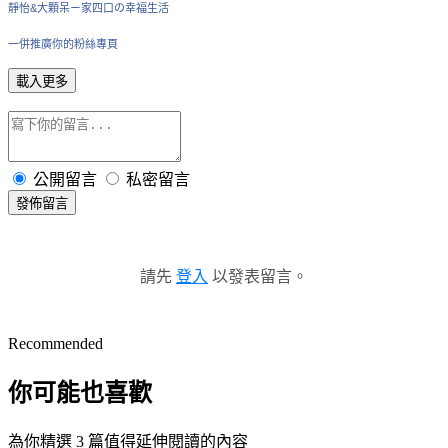
靜怡&大顆呆ㄧ家四口の幸福生活
一併推廣你的粉絲專頁
載入更多
公開留言
私密留言
發佈留言
請先
登入
以發表留言。
Recommended
你可能也喜歡
為你精選 3 篇值得延伸閱讀的內容