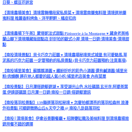
日葵、蝶豆花迷宮
【清境農場美食】清境雲舞樓段家私房菜 ♥ 清境雲南擺夷料理 清境道地擺
夷料理 推薦香料烤魚、洋芋粑粑、橘皮扣肉
【清境農場下午茶】蒙塔妮法式甜點 Pâtisserie à la Montagne ♥ 藏身老英格
蘭山腳下清境隱藏版甜點店 好好拍的歐式小屋 清境一日遊/清境美食/清境甜
點
【南投清境景點】貝卡巧克力莊園 ♥ 清境農場秘境英式城堡 有可愛駱馬.草
泥馬的巧克力莊園 一定要預約的私房景點 (貝卡巧克力莊園預約/注意事項)
【南投埔里美食】蘇媽媽湯圓 ♥ 繽紛好吃的彩色小湯圓 還有鹹湯圓/埔里米
粉/肉燥麵 連在地人都愛的超人氣小吃/埔里老店美食 內有菜單
【南投景點】日月潭搭遊艇遊湖 ♥ 享受湖光山色 水社碼頭.玄光寺.阿婆茶葉
蛋.伊達邵碼頭 日月潭一日遊/南投一日遊/搭遊艇資訊
【南投落羽松景點】139縣道落羽松秘境 ♥ 怎麼拍都漂亮的落羽松森林 浪漫
外拍景點 可順遊微熱山丘&天空之橋 @ 南投八卦路落羽松
【南投║清境美食】伊拿谷景觀餐廳 ♥ 招牌甕缸雞及美味料理 到清境農場旅
遊用餐不錯的選擇