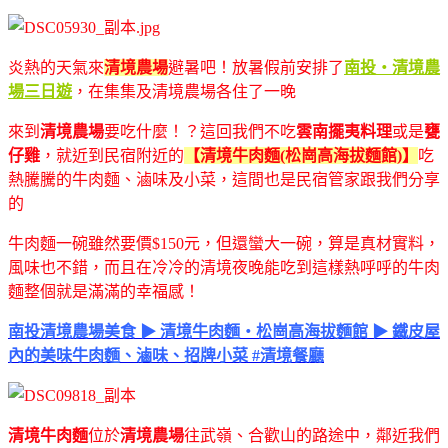
炎熱的天氣來
清境農場
避暑吧！放暑假前安排了
南投・清境農
場三日遊
，在集集及清境農場各住了一晚
來到
清境農場
要吃什麼！？這回我們不吃
雲南擺夷料理
或是
甕
仔雞
，就近到民宿附近的
【清境牛肉麵(松崗高海拔麵館)
】
吃
熱騰騰的牛肉麵、滷味及小菜，這間也是民宿管家跟我們分享
的
牛肉麵一碗雖然要價$150元，但還蠻大一碗，算是真材實料，
風味也不錯，而且在冷冷的清境夜晚能吃到這樣熱呼呼的牛肉
麵整個就是滿滿的幸福感！
南投清境農場美食 ▶ 清境牛肉麵・松崗高海拔麵館 ▶ 鐵皮屋
內的美味牛肉麵、滷味、招牌小菜 #清境餐廳
清境牛肉麵
位於
清境農場
往武嶺、合歡山的路途中，鄰近我們