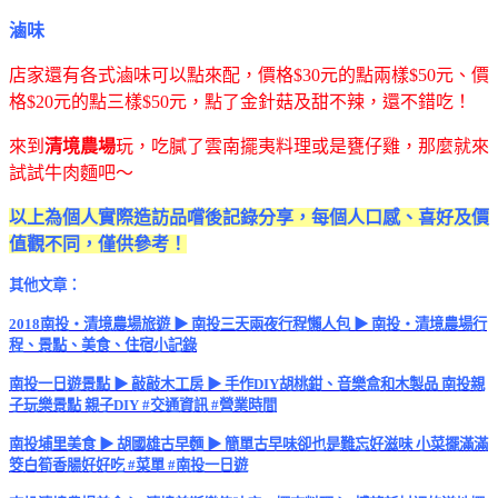
滷味
店家還有各式滷味可以點來配，價格$30元的點兩樣$50元、價
格$20元的點三樣$50元，點了金針菇及甜不辣，還不錯吃！
來到
清境農場
玩，吃膩了雲南擺夷料理或是甕仔雞，那麼就來
試試牛肉麵吧～
以上為個人實際造訪品嚐後記錄分享，每個人口感、喜好及價
值觀不同，僅供參考！
其他文章：
2018南投・清境農場旅遊 ▶ 南投三天兩夜行程懶人包 ▶ 南投・清境農場行
程、景點、美食、住宿小記錄
南投一日遊景點 ▶ 敲敲木工房 ▶ 手作DIY胡桃鉗、音樂盒和木製品 南投親
子玩樂景點 親子DIY #交通資訊 #營業時間
南投埔里美食 ▶ 胡國雄古早麵 ▶ 簡單古早味卻也是難忘好滋味 小菜擺滿滿
筊白筍香腸好好吃 #菜單 #南投一日遊