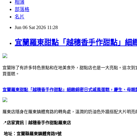
相簿
部落格
名片
Jun
06
Sat
2026
11:28
宜蘭羅東甜點「越穗香手作甜點」細
宜蘭除了有許多特色景點和在地美食外，甜點店也是一大亮點。這次到
買蛋糕。
宜蘭羅東甜點「越穗香手作甜點」細緻綿密日式戚風蛋糕，慶生、母親
羅東店隱身在羅東鎮體育路的轉角處，溫潤的奶油色外牆搭配大片明亮
📍
店家資訊｜越穗香手作甜點羅東店
地址：宜蘭縣羅東鎮體育路9號