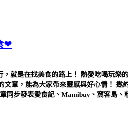
食❤
行，就是在找美食的路上！ 熱愛吃喝玩樂
能為大家帶來靈感與好心情！ 邀約eeooa031
團！ 文章同步發表愛食記、Mamibuy、窩客島、粉