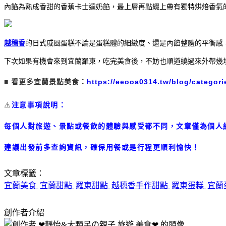
內餡為熟成香甜的香蕉卡士達奶餡，最上層再點綴上帶有獨特烘焙香氣
越穗香
的日式戚風蛋糕不論是蛋糕體的細緻度、還是內餡整體的平衡感
下次如果有機會來到宜蘭羅東，吃完美食後，不妨也順道繞過來外帶幾
■
看更多宜蘭景點美食：
https://eeooa0314.tw/blog/categor
⚠️
注意事項說明：
每個人對旅遊、景點或餐飲的體驗與感受都不同，文章僅為個人
建議出發前多查詢資訊，確保用餐或是行程更順利愉快！
文章標籤：
宜蘭美食
宜蘭甜點
羅東甜點
越穗香手作甜點
羅東蛋糕
宜蘭
創作者介紹