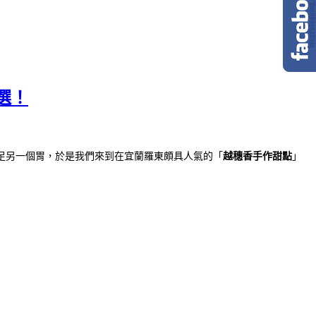
選！
足另一個胃，於是我們來到在宜蘭羅東頗具人氣的「
越穗香手作甜點
」