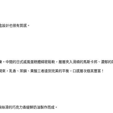
盒設計也很有質感。
凍。中間的日式戚風蛋糕體綿密鬆軟，層層夾入滑順的馬斯卡邦、濃郁的
開來，乳香、茶韻、果酸三者達到完美的平衡，口感層次極其豐富！
與絲滑的巧克力香緹鮮奶油製作而成。