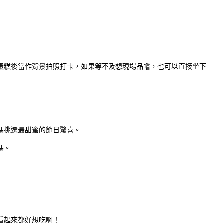
蛋糕後當作背景拍照打卡，如果等不及想現場品嚐，也可以直接坐下
媽挑選最甜蜜的節日驚喜。
媽。
看起來都好想吃啊！