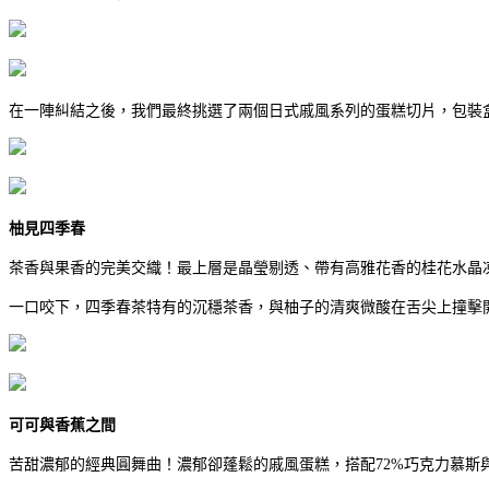
在一陣糾結之後，我們最終挑選了兩個日式戚風系列的蛋糕切片，包裝
柚見四季春
茶香與果香的完美交織！最上層是晶瑩剔透、帶有高雅花香的桂花水晶
一口咬下，四季春茶特有的沉穩茶香，與柚子的清爽微酸在舌尖上撞擊
可可與香蕉之間
苦甜濃郁的經典圓舞曲！濃郁卻蓬鬆的戚風蛋糕，搭配72%巧克力慕斯