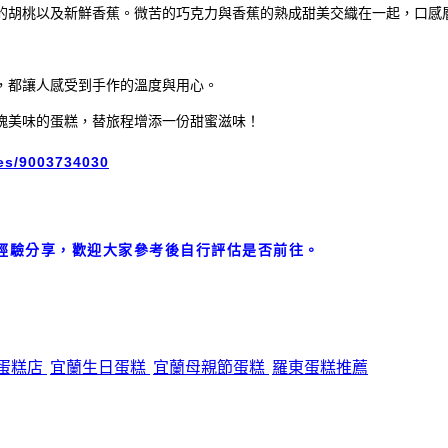
的胡桃以及新鮮香蕉。微苦的巧克力與香蕉的熟成甜美交織在一起，口感
，都讓人感受到手作的溫度與用心。
塊美味的蛋糕，替旅程增添一份甜蜜滋味！
ies/9003734030
經驗分享，歡迎大家參考後自行評估是否前往。
蛋糕店
宜蘭生日蛋糕
宜蘭母親節蛋糕
羅東蛋糕推薦