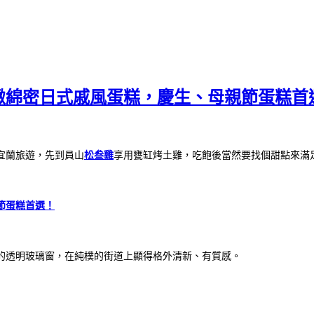
緻綿密日式戚風蛋糕，慶生、母親節蛋糕首
宜蘭旅遊，先到員山
松叁雞
享用甕缸烤土雞，吃飽後當然要找個甜點來滿
節蛋糕首選！
的透明玻璃窗，在純樸的街道上顯得格外清新、有質感。