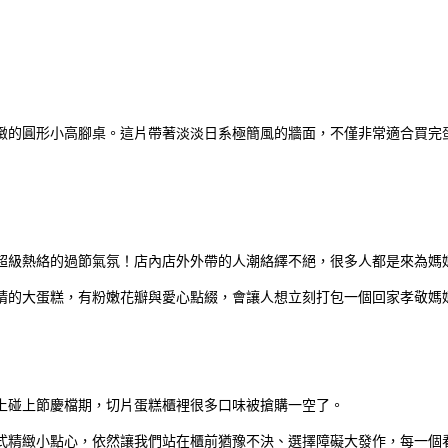
緻的圓形小高腳桌。這片帶著淡淡日系極簡風的牆面，不僅非常適合買完
超級熱絡的過節氣氛！店內店外外帶的人潮絡繹不絕，很多人都是來為媽
睛的大蛋糕，有粉嫩花瓣與愛心點綴，會讓人想立刻打包一個回家孝敬媽
上碰上節慶檔期，切片蛋糕櫃裡很多口味被搶購一空了。
式精緻小點心，依然讓我們站在櫃前猶豫不決、選擇障礙大發作，每一個