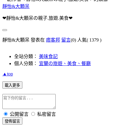
靜怡&大顆呆
❤靜怡&大顆呆の親子.旅遊.美食❤
靜怡&大顆呆 發表在
痞客邦
留言
(0)
人氣(
1379
)
全站分類：
美味食記
個人分類：
宜蘭の旅遊、美食、餐廳
▲top
載入更多
公開留言
私密留言
發佈留言