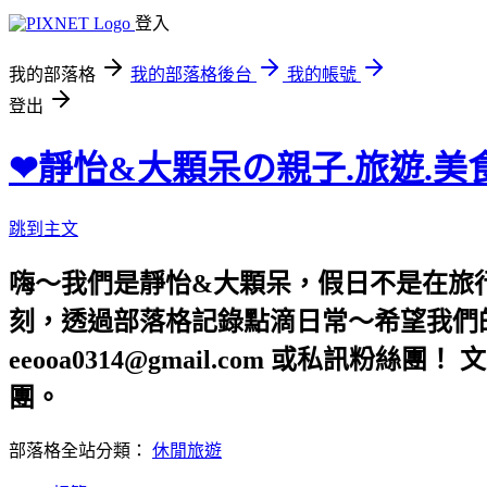
登入
我的部落格
我的部落格後台
我的帳號
登出
❤靜怡&大顆呆の親子.旅遊.美
跳到主文
嗨～我們是靜怡&大顆呆，假日不是在旅
刻，透過部落格記錄點滴日常～希望我們的文章，
eeooa0314@gmail.com 或私訊粉絲
團。
部落格全站分類：
休閒旅遊