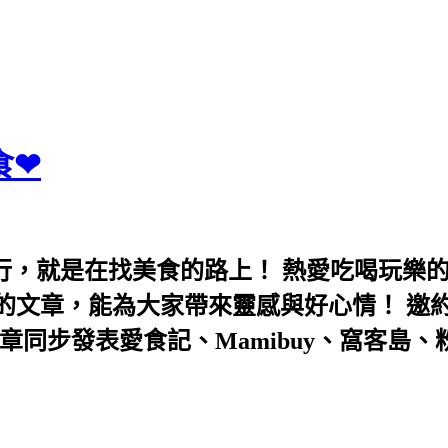
食❤
行，就是在找美食的路上！ 熱愛吃喝玩樂
能為大家帶來靈感與好心情！ 邀約eeooa031
團！ 文章同步發表愛食記、Mamibuy、窩客島、粉