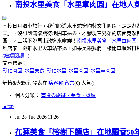
南投水里美食「水里章肉圓」在地人氣
南投日月潭小旅行，我們順遊水里蛇窯陶藝文化園區，走走逛
圓」，沒想到滿懷期待地開車過去，才發現三兄弟的店面竟然
圓
」，二話不說馬上改道來嚐鮮！
南投水里美食「水里章肉圓
距離水里火車站不遠
地店家，
。如果是跟我們一樣開車順遊日
(繼續閱讀...)
文章標籤：
彰化肉圓
水里美食
彰化水里
水里肉圓
水里章肉圓
靜怡&大顆呆 發表在
痞客邦
留言
(0)
人氣(
)
個人分類：
南投の旅遊、美食、餐廳
▲top
Jul
28
Tue
2026
11:26
花蓮美食「榕樹下麵店」在地飄香50