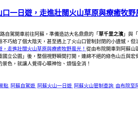
山口一日遊，走進壯闊火山草原與療癒牧野
一路自駕開車前往阿蘇，準備造訪大名鼎鼎的「
草千里之濱
」與「
爺不巧給了個大陰天，甚至遇上了火山口管制封閉的小遺憾，但
遊，走進壯闊火山草原與療癒牧野風光！
從由布院開車到阿蘇山區
重國立公園」後，整個視野瞬間打開，連綿不絕的綠色山丘與宏
的景色，就讓人覺得心曠神怡、煩惱全消！
景點
阿蘇自駕遊
阿蘇火山一日遊
阿蘇火山管制查詢
由布院至