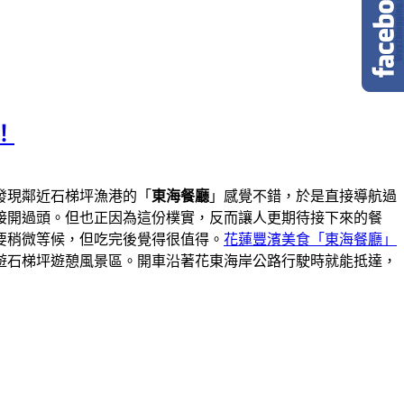
！
發現鄰近石梯坪漁港的「
東海餐廳
」感覺不錯，於是直接導航過
接開過頭。但也正因為這份樸實，反而讓人更期待接下來的餐
要稍微等候，但吃完後覺得很值得。
花蓮豐濱美食「東海餐廳」
遊石梯坪遊憩風景區。開車沿著花東海岸公路行駛時就能抵達，