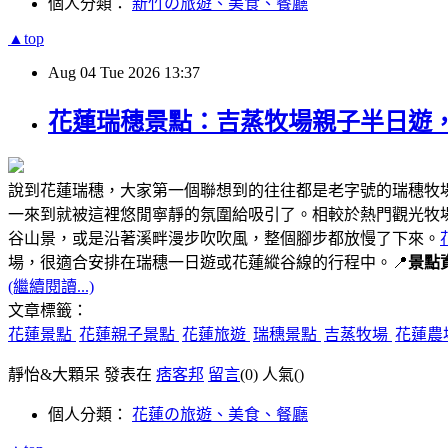
個人分類：
新竹の旅遊、美食、餐廳
▲top
Aug
04
Tue
2026
13:37
花蓮瑞穗景點：吉蒸牧場親子半日遊
說到花蓮瑞穗，大家第一個聯想到的往往都是老字號的瑞穗牧
一來到就被這裡悠閒寧靜的氛圍給吸引了。相較於熱門觀光牧
谷山景，或是沿著溪畔漫步吹吹風，整個腳步都放慢了下來。
場，很適合安排在瑞穗一日遊或花蓮縱谷線的行程中。📍
景點
(繼續閱讀...)
文章標籤：
花蓮景點
花蓮親子景點
花蓮旅遊
瑞穗景點
吉蒸牧場
花蓮農
靜怡&大顆呆 發表在
痞客邦
留言
(0)
人氣(
)
個人分類：
花蓮の旅遊、美食、餐廳