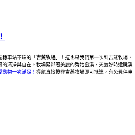
！
瑞穗車站不遠的「
吉蒸牧場
」！這也是我們第一次到吉蒸牧場，
得的清淨與自在。牧場緊鄰著美麗的秀姑巒溪，天氣好時遠眺溪
愛動物一次滿足！
導航直接搜尋吉蒸牧場即可抵達，有免費停車