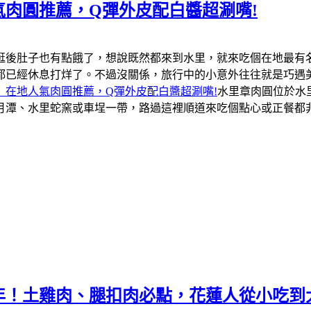
肉圓推薦，Q彈外皮配白醬超涮嘴!
逛後肚子也有點餓了，想說既然都來到水里，就來吃個在地最有
都已經休息打烊了。不過沒關係，旅行中的小意外往往就是巧遇
」在地人氣肉圓推薦，Q彈外皮配白醬超涮嘴!
水里章肉圓位於水
月潭、水里蛇窯或車埕一帶，路過這裡順道來吃個點心或正餐都
年！土雞肉、腿扣肉必點，花蓮人從小吃到