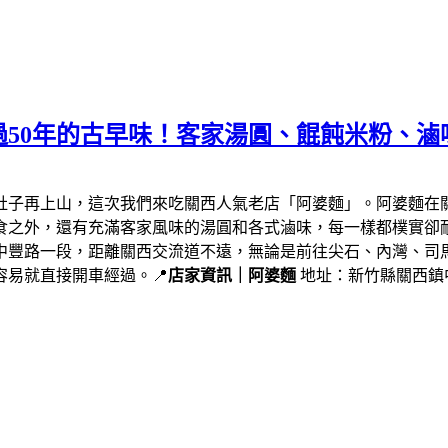
50年的古早味！客家湯圓、餛飩米粉、滷
肚子再上山，這次我們來吃關西人氣老店「阿婆麵」。阿婆麵在
食之外，還有充滿客家風味的湯圓和各式滷味，每一樣都樸實卻
中豐路一段，距離關西交流道不遠，無論是前往尖石、內灣、司
易就直接開車經過。📍
店家資訊｜阿婆麵
地址：新竹縣關西鎮中豐路