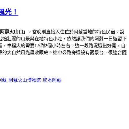
風光！
阿蘇火山口」
，當晚則直接入住位於阿蘇當地的特色民宿。說
沿途壯麗的山景與在地特色小吃，依然讓我們的阿蘇一日遊留下
，車程大約需要1.5到2個小時左右。這一段路況還蠻好開，自
偉的大自然風光盡收眼底。途中公路旁還設有觀景台，很適合隨
阿蘇
阿蘇火山博物館
熊本阿蘇