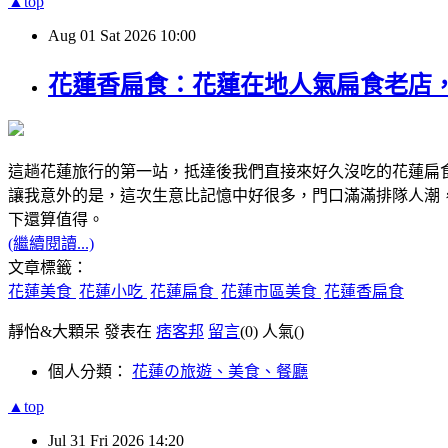
▲top
Aug
01
Sat
2026
10:00
花蓮香扁食：花蓮在地人氣扁食老店
這趟花蓮旅行的第一站，抵達後我們直接來好久沒吃的花蓮扁
讓我意外的是，這次生意比記憶中好很多，門口滿滿排隊人潮
下還算值得。
(繼續閱讀...)
文章標籤：
花蓮美食
花蓮小吃
花蓮扁食
花蓮市區美食
花蓮香扁食
靜怡&大顆呆 發表在
痞客邦
留言
(0)
人氣(
)
個人分類：
花蓮の旅遊、美食、餐廳
▲top
Jul
31
Fri
2026
14:20