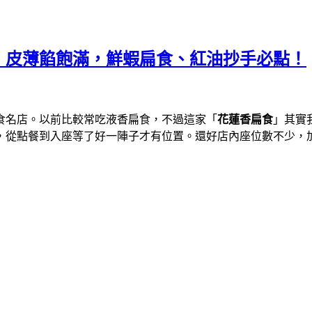
，皮薄餡飽滿，鮮蝦扁食、紅油抄手必點！
食名店。以前比較常吃液香扁食，不過這家「
花蓮香扁食
」其實
，從點餐到入座等了好一陣子才有位置。還好店內座位數不少，