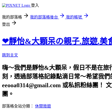
登入
我的部落格
我的部落格後台
我的帳號
登出
❤靜怡&大顆呆の親子.旅遊.美
跳到主文
嗨～我們是靜怡&大顆呆，假日不是在旅
刻，透過部落格記錄點滴日常～希望我們的文章，
eeooa0314@gmail.com 或私訊粉絲
團。
部落格全站分類：
休閒旅遊