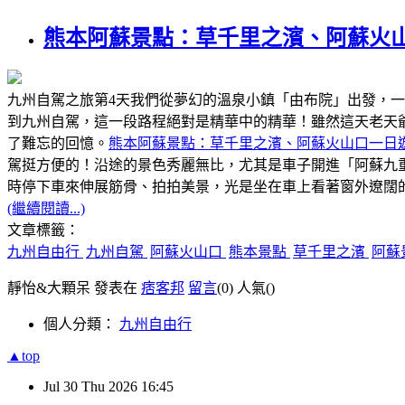
熊本阿蘇景點：草千里之濱、阿蘇火
九州自駕之旅第4天我們從夢幻的溫泉小鎮「由布院」出發，
到九州自駕，這一段路程絕對是精華中的精華！雖然這天老天
了難忘的回憶。
熊本阿蘇景點：草千里之濱、阿蘇火山口一日
駕挺方便的！沿途的景色秀麗無比，尤其是車子開進「阿蘇九
時停下車來伸展筋骨、拍拍美景，光是坐在車上看著窗外遼闊
(繼續閱讀...)
文章標籤：
九州自由行
九州自駕
阿蘇火山口
熊本景點
草千里之濱
阿蘇
靜怡&大顆呆 發表在
痞客邦
留言
(0)
人氣(
)
個人分類：
九州自由行
▲top
Jul
30
Thu
2026
16:45