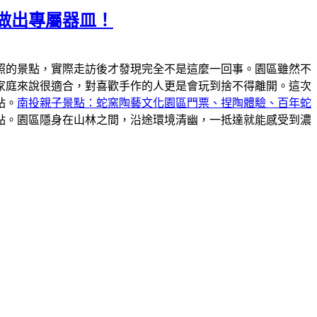
做出專屬器皿！
照的景點，實際走訪後才發現完全不是這麼一回事。園區雖然不
家庭來說很適合，對喜歡手作的人更是會玩到捨不得離開。這次
站。
南投親子景點：蛇窯陶藝文化園區門票、捏陶體驗、百年蛇
點。園區隱身在山林之間，沿途環境清幽，一抵達就能感受到濃