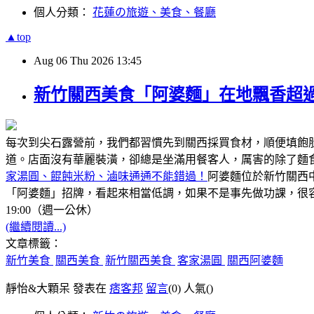
個人分類：
花蓮の旅遊、美食、餐廳
▲top
Aug
06
Thu
2026
13:45
新竹關西美食「阿婆麵」在地飄香超過
每次到尖石露營前，我們都習慣先到關西採買食材，順便填飽
道。店面沒有華麗裝潢，卻總是坐滿用餐客人，厲害的除了麵
家湯圓、餛飩米粉、滷味通通不能錯過！
阿婆麵位於新竹關西
「阿婆麵」招牌，看起來相當低調，如果不是事先做功課，很容
19:00（週一公休）
(繼續閱讀...)
文章標籤：
新竹美食
關西美食
新竹關西美食
客家湯圓
關西阿婆麵
靜怡&大顆呆 發表在
痞客邦
留言
(0)
人氣(
)