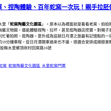
票、捏陶體驗、百年蛇窯一次玩！親手拉胚
水里「
蛇窯陶藝文化園區
」。原本以為裡面就是看看老窯、拍拍
陶藝文物館，還能體驗捏陶、拉坏，甚至逛陶器店挖寶。對親子
則忙著拍照、逛陶器，意外成為這趟日月潭之旅最有記憶點的一
約10分鐘車程，從日月潭開車過來也不遠，很適合安排成順遊景
南投縣水里鄉頂崁村回窯路16號
蛇窯
蛇窯陶藝文化園區
水里蛇窯門票