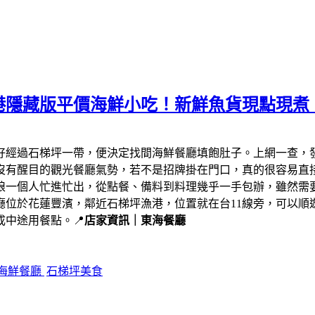
港隱藏版平價海鮮小吃！新鮮魚貨現點現煮
剛好經過石梯坪一帶，便決定找間海鮮餐廳填飽肚子。上網一查，
沒有醒目的觀光餐廳氣勢，若不是招牌掛在門口，真的很容易直
娘一個人忙進忙出，從點餐、備料到料理幾乎一手包辦，雖然需
廳位於花蓮豐濱，鄰近石梯坪漁港，位置就在台11線旁，可以順
中途用餐點。📍
店家資訊｜東海餐廳
海鮮餐廳
石梯坪美食