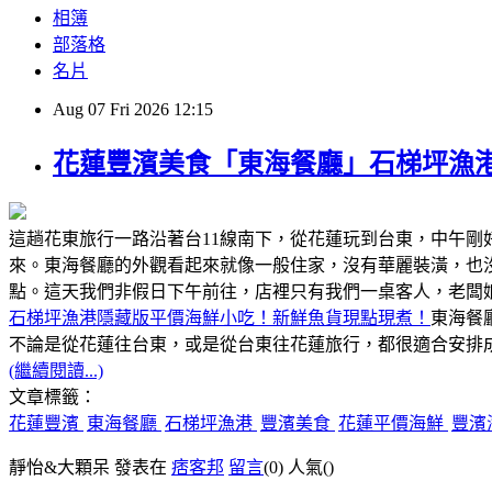
相簿
部落格
名片
Aug
07
Fri
2026
12:15
花蓮豐濱美食「東海餐廳」石梯坪漁
這趟花東旅行一路沿著台11線南下，從花蓮玩到台東，中午
來。東海餐廳的外觀看起來就像一般住家，沒有華麗裝潢，也
點。這天我們非假日下午前往，店裡只有我們一桌客人，老闆
石梯坪漁港隱藏版平價海鮮小吃！新鮮魚貨現點現煮！
東海餐
不論是從花蓮往台東，或是從台東往花蓮旅行，都很適合安排成
(繼續閱讀...)
文章標籤：
花蓮豐濱
東海餐廳
石梯坪漁港
豐濱美食
花蓮平價海鮮
豐濱
靜怡&大顆呆 發表在
痞客邦
留言
(0)
人氣(
)