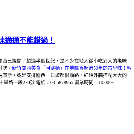
味通通不能錯過！
關西已經開了超過半個世紀，是不少在地人從小吃到大的老味
耐吃。
新竹關西美食「阿婆麵」在地飄香超過50年的古早味！客
馬庫斯，或是安排關西一日遊都很順路。紅磚外牆搭配大大的
一段270號 電話：03-5878965 營業時間：10:00～