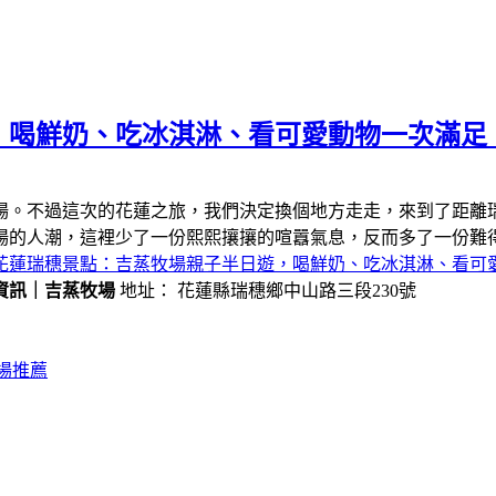
，喝鮮奶、吃冰淇淋、看可愛動物一次滿足
場。不過這次的花蓮之旅，我們決定換個地方走走，來到了距離
場的人潮，這裡少了一份熙熙攘攘的喧囂氣息，反而多了一份難
花蓮瑞穗景點：吉蒸牧場親子半日遊，喝鮮奶、吃冰淇淋、看可
資訊｜吉蒸牧場
地址： 花蓮縣瑞穗鄉中山路三段230號
場推薦