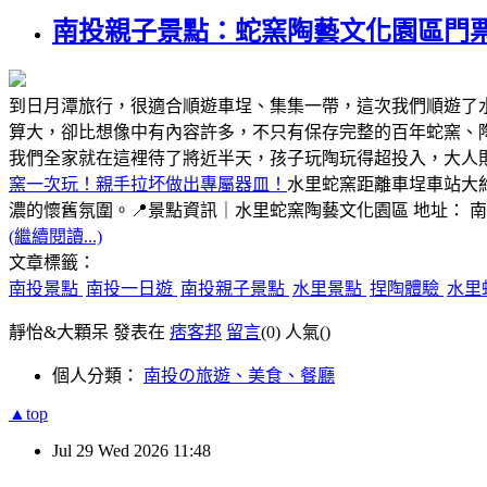
南投親子景點：蛇窯陶藝文化園區門
到日月潭旅行，很適合順遊車埕、集集一帶，這次我們順遊了
算大，卻比想像中有內容許多，不只有保存完整的百年蛇窯、
我們全家就在這裡待了將近半天，孩子玩陶玩得超投入，大人
窯一次玩！親手拉坏做出專屬器皿！
水里蛇窯距離車埕車站大
濃的懷舊氛圍。📍景點資訊｜水里蛇窯陶藝文化園區 地址： 
(繼續閱讀...)
文章標籤：
南投景點
南投一日遊
南投親子景點
水里景點
捏陶體驗
水里
靜怡&大顆呆 發表在
痞客邦
留言
(0)
人氣(
)
個人分類：
南投の旅遊、美食、餐廳
▲top
Jul
29
Wed
2026
11:48