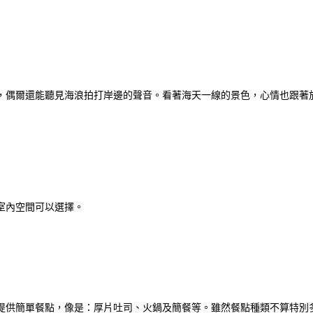
，偶爾還能聽見海浪拍打岸邊的聲音。看著海天一線的景色，心情也跟著
室內空間可以選擇。
提供簡單餐點，像是：厚片吐司、火鍋及簡餐等。雖然餐點種類不算特別