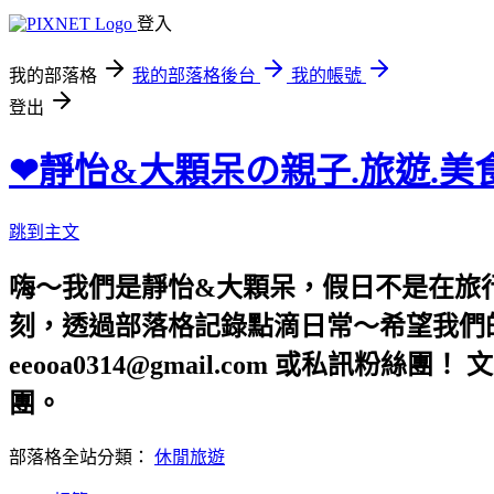
登入
我的部落格
我的部落格後台
我的帳號
登出
❤靜怡&大顆呆の親子.旅遊.美
跳到主文
嗨～我們是靜怡&大顆呆，假日不是在旅
刻，透過部落格記錄點滴日常～希望我們的文章，
eeooa0314@gmail.com 或私訊粉絲
團。
部落格全站分類：
休閒旅遊