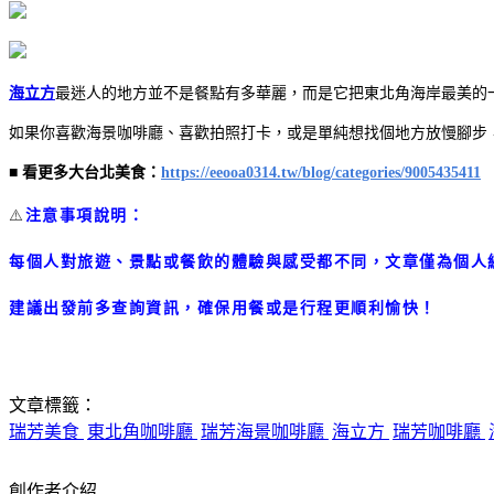
海立方
最迷人的地方並不是餐點有多華麗，而是它把東北角海岸最美的
如果你喜歡海景咖啡廳、喜歡拍照打卡，或是單純想找個地方放慢腳步
■
看更多大台北美食：
https://eeooa0314.tw/blog/categories/9005435411
⚠️
注意事項說明：
每個人對旅遊、景點或餐飲的體驗與感受都不同，文章僅為個人
建議出發前多查詢資訊，確保用餐或是行程更順利愉快！
文章標籤：
瑞芳美食
東北角咖啡廳
瑞芳海景咖啡廳
海立方
瑞芳咖啡廳
創作者介紹