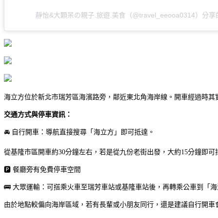
靜怡&大顆呆の親子.旅遊.美食（@travel_eeooa0314）分
海立方位於新北市瑞芳區海濱路旁，鄰近東北角海岸線。開車經過時其
交通方式與停車資訊：
🚘 自行開車：導航直接搜尋「海立方」即可抵達。
從基隆市區開車約30分鐘左右，若是從九份老街出發，大約15分鐘即
🅿️ 餐廳旁有免費停車空間
🚌 大眾運輸：可搭乘火車至瑞芳車站或基隆車站後，再轉乘公車到「
由於地點較偏向海岸區域，若有長輩或小朋友同行，還是建議自行開車