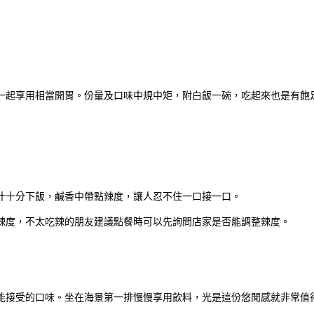
一起享用相當開胃。份量及口味中規中矩，附白飯一碗，吃起來也是有飽
汁十分下飯，鹹香中帶點辣度，讓人忍不住一口接一口。
辣度，不太吃辣的朋友建議點餐時可以先詢問店家是否能調整辣度。
能接受的口味。坐在海景第一排慢慢享用飲料，光是這份悠閒感就非常值