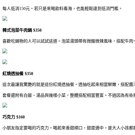
每人低消150元。若只是來喝飲料看海，也能輕鬆達到低消門檻。
韓式泡菜牛肉鍋 $350
喜歡吃鍋物的人可以試試這道。泡菜湯頭帶有微酸微辣風味，搭配牛肉
紅燒透抽餐 $350
這次最讓我驚艷的就是這份紅燒透抽餐。透抽吃起來相當鮮嫩，搭配醬
套餐還附有白飯、湯品與幾樣小菜，整體搭配相當豐富。不過因為有些
巧克力 $160
小朋友指定要喝的巧克力。喝起來香甜順口，甜度適中，是大人小孩都