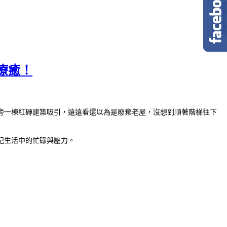
療癒！
旁一棟紅磚建築吸引，遠遠看還以為是廢棄老屋，沒想到順著階梯往下
記生活中的忙碌與壓力。