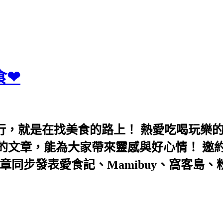
食❤
行，就是在找美食的路上！ 熱愛吃喝玩樂
能為大家帶來靈感與好心情！ 邀約eeooa031
團！ 文章同步發表愛食記、Mamibuy、窩客島、粉