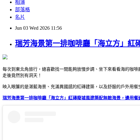
相簿
部落格
名片
Jun
03
Wed
2026
11:56
瑞芳海景第一排咖啡廳「海立方」紅
每次到東北角旅行，總喜歡找一間能夠放慢步調、坐下來看看海的咖啡
走後竟然別有洞天！
映入眼簾的是湛藍海景、充滿異國感的紅磚建築，以及舒服的戶外用餐
瑞芳海景第一排咖啡廳「海立方」紅磚廢墟風建築配無敵海景，邊用餐