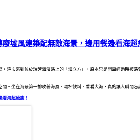
磚廢墟風建築配無敵海景，邊用餐邊看海超
廳。這次來到位於瑞芳海濱路上的「海立方」，原本只是開車經過時被路
空間。坐在海景第一排吹著海風、喝杯飲料、看看大海，真的讓人瞬間忘
邊看海超療癒！