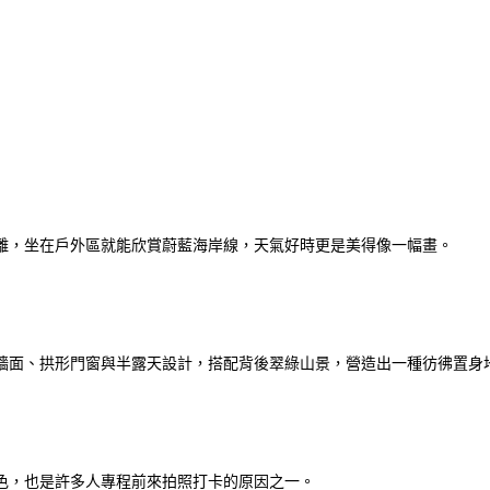
離，坐在戶外區就能欣賞蔚藍海岸線，天氣好時更是美得像一幅畫。
牆面、拱形門窗與半露天設計，搭配背後翠綠山景，營造出一種彷彿置身
色，也是許多人專程前來拍照打卡的原因之一。