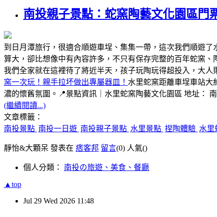
南投親子景點：蛇窯陶藝文化園區門
到日月潭旅行，很適合順遊車埕、集集一帶，這次我們順遊了
算大，卻比想像中有內容許多，不只有保存完整的百年蛇窯、
我們全家就在這裡待了將近半天，孩子玩陶玩得超投入，大人
窯一次玩！親手拉坏做出專屬器皿！
水里蛇窯距離車埕車站大
濃的懷舊氛圍。📍景點資訊｜水里蛇窯陶藝文化園區 地址： 
(繼續閱讀...)
文章標籤：
南投景點
南投一日遊
南投親子景點
水里景點
捏陶體驗
水里
靜怡&大顆呆 發表在
痞客邦
留言
(0)
人氣(
)
個人分類：
南投の旅遊、美食、餐廳
▲top
Jul
29
Wed
2026
11:48