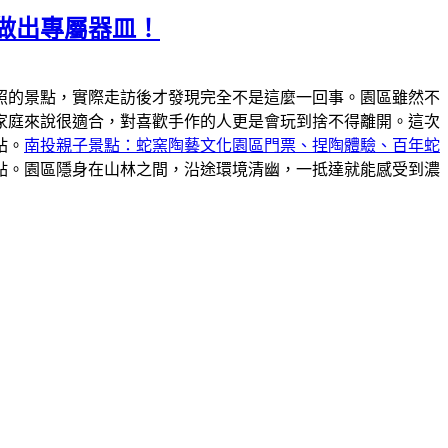
做出專屬器皿！
照的景點，實際走訪後才發現完全不是這麼一回事。園區雖然不
家庭來說很適合，對喜歡手作的人更是會玩到捨不得離開。這次
站。
南投親子景點：蛇窯陶藝文化園區門票、捏陶體驗、百年蛇
點。園區隱身在山林之間，沿途環境清幽，一抵達就能感受到濃