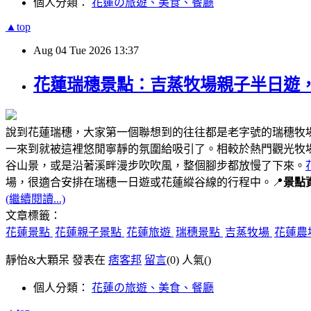
個人分類：
花蓮の旅遊、美食、餐廳
▲top
Aug
04
Tue
2026
13:37
花蓮瑞穗景點：吉蒸牧場親子半日遊
說到花蓮瑞穗，大家第一個聯想到的往往都是老字號的瑞穗牧
一來到就被這裡悠閒寧靜的氛圍給吸引了。相較於熱門觀光牧
谷山景，或是沿著溪畔漫步吹吹風，整個腳步都放慢了下來。
場，很適合安排在瑞穗一日遊或花蓮縱谷線的行程中。📍
景點
(繼續閱讀...)
文章標籤：
花蓮景點
花蓮親子景點
花蓮旅遊
瑞穗景點
吉蒸牧場
花蓮農
靜怡&大顆呆 發表在
痞客邦
留言
(0)
人氣(
)
個人分類：
花蓮の旅遊、美食、餐廳