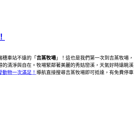
！
瑞穗車站不遠的「
吉蒸牧場
」！這也是我們第一次到吉蒸牧場，
得的清淨與自在。牧場緊鄰著美麗的秀姑巒溪，天氣好時遠眺溪
愛動物一次滿足！
導航直接搜尋吉蒸牧場即可抵達，有免費停車