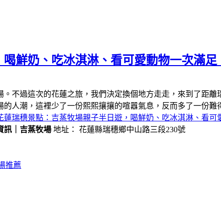
，喝鮮奶、吃冰淇淋、看可愛動物一次滿足
場。不過這次的花蓮之旅，我們決定換個地方走走，來到了距離
場的人潮，這裡少了一份熙熙攘攘的喧囂氣息，反而多了一份難
花蓮瑞穗景點：吉蒸牧場親子半日遊，喝鮮奶、吃冰淇淋、看可
資訊｜吉蒸牧場
地址： 花蓮縣瑞穗鄉中山路三段230號
場推薦