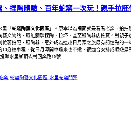
票、捏陶體驗、百年蛇窯一次玩！親手拉胚
水里「
蛇窯陶藝文化園區
」。原本以為裡面就是看看老窯、拍拍
陶藝文物館，還能體驗捏陶、拉坏，甚至逛陶器店挖寶。對親子
則忙著拍照、逛陶器，意外成為這趟日月潭之旅最有記憶點的一
約10分鐘車程，從日月潭開車過來也不遠，很適合安排成順遊景
南投縣水里鄉頂崁村回窯路16號
蛇窯
蛇窯陶藝文化園區
水里蛇窯門票