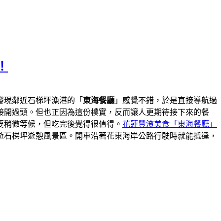
！
發現鄰近石梯坪漁港的「
東海餐廳
」感覺不錯，於是直接導航過
接開過頭。但也正因為這份樸實，反而讓人更期待接下來的餐
要稍微等候，但吃完後覺得很值得。
花蓮豐濱美食「東海餐廳」
遊石梯坪遊憩風景區。開車沿著花東海岸公路行駛時就能抵達，