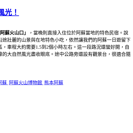
風光！
阿蘇火山口」
，當晚則直接入住位於阿蘇當地的特色民宿。說
沿途壯麗的山景與在地特色小吃，依然讓我們的阿蘇一日遊留下
，車程大約需要1.5到2個小時左右。這一段路況還蠻好開，自
偉的大自然風光盡收眼底。途中公路旁還設有觀景台，很適合隨
阿蘇
阿蘇火山博物館
熊本阿蘇