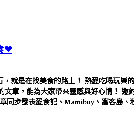
食❤
行，就是在找美食的路上！ 熱愛吃喝玩樂
能為大家帶來靈感與好心情！ 邀約eeooa031
團！ 文章同步發表愛食記、Mamibuy、窩客島、粉