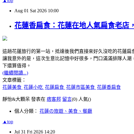
▲top
Aug
01
Sat
2026
10:00
花蓮香扁食：花蓮在地人氣扁食老店
這趟花蓮旅行的第一站，抵達後我們直接來好久沒吃的花蓮扁
讓我意外的是，這次生意比記憶中好很多，門口滿滿排隊人潮
下還算值得。
(繼續閱讀...)
文章標籤：
花蓮美食
花蓮小吃
花蓮扁食
花蓮市區美食
花蓮香扁食
靜怡&大顆呆 發表在
痞客邦
留言
(0)
人氣(
)
個人分類：
花蓮の旅遊、美食、餐廳
▲top
Jul
31
Fri
2026
14:20