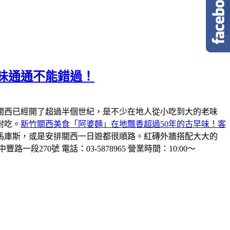
味通通不能錯過！
關西已經開了超過半個世紀，是不少在地人從小吃到大的老味
耐吃。
新竹關西美食「阿婆麵」在地飄香超過50年的古早味！客
馬庫斯，或是安排關西一日遊都很順路。紅磚外牆搭配大大的
一段270號 電話：03-5878965 營業時間：10:00～