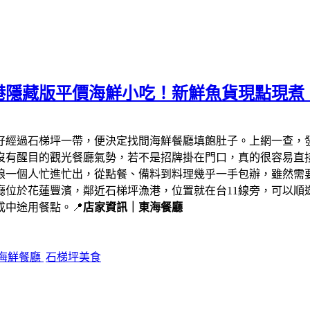
港隱藏版平價海鮮小吃！新鮮魚貨現點現煮
剛好經過石梯坪一帶，便決定找間海鮮餐廳填飽肚子。上網一查，
沒有醒目的觀光餐廳氣勢，若不是招牌掛在門口，真的很容易直
娘一個人忙進忙出，從點餐、備料到料理幾乎一手包辦，雖然需
廳位於花蓮豐濱，鄰近石梯坪漁港，位置就在台11線旁，可以順
中途用餐點。📍
店家資訊｜東海餐廳
海鮮餐廳
石梯坪美食