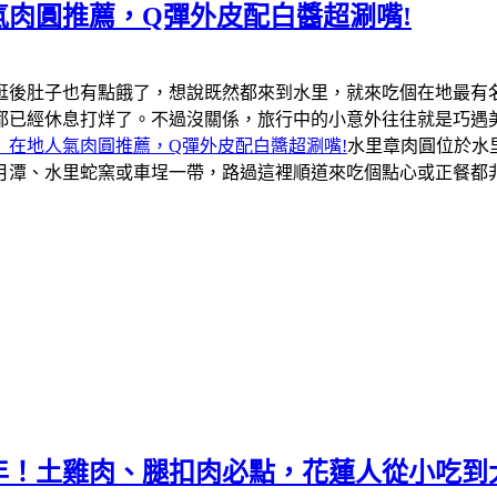
肉圓推薦，Q彈外皮配白醬超涮嘴!
逛後肚子也有點餓了，想說既然都來到水里，就來吃個在地最有
都已經休息打烊了。不過沒關係，旅行中的小意外往往就是巧遇
」在地人氣肉圓推薦，Q彈外皮配白醬超涮嘴!
水里章肉圓位於水
月潭、水里蛇窯或車埕一帶，路過這裡順道來吃個點心或正餐都
年！土雞肉、腿扣肉必點，花蓮人從小吃到