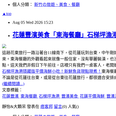
個人分類：
新竹の旅遊、美食、餐廳
▲top
Aug
05
Wed
2026
15:23
花蓮豐濱美食「東海餐廳」石梯坪漁
這趟花東旅行一路沿著台11線南下，從花蓮玩到台東，中午
來。東海餐廳的外觀看起來就像一般住家，沒有華麗裝潢，也
點。這天我們非假日下午前往，店裡只有我們一桌客人，老闆
石梯坪漁港隱藏版平價海鮮小吃！新鮮魚貨現點現煮！
東海餐
不論是從花蓮往台東，或是從台東往花蓮旅行，都很適合安排成
(繼續閱讀...)
文章標籤：
花蓮豐濱
東海餐廳
石梯坪漁港
豐濱美食
花蓮平價海鮮
豐濱
靜怡&大顆呆 發表在
痞客邦
留言
(0)
人氣(
)