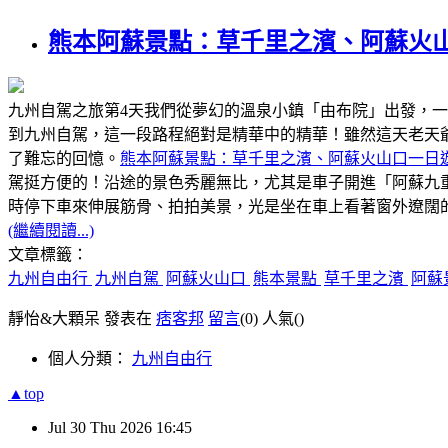
熊本阿蘇景點：草千里之濱、阿蘇火
九州自駕之旅第4天我們從夢幻的溫泉小鎮「由布院」出發，
到九州自駕，這一段路程絕對是精華中的精華！雖然這天老天
了難忘的回憶。
熊本阿蘇景點：草千里之濱、阿蘇火山口一日
駕挺方便的！沿途的景色秀麗無比，尤其是車子開進「阿蘇九
時停下車來伸展筋骨、拍拍美景，光是坐在車上看著窗外遼闊
(繼續閱讀...)
文章標籤：
九州自由行
九州自駕
阿蘇火山口
熊本景點
草千里之濱
阿蘇
靜怡&大顆呆 發表在
痞客邦
留言
(0)
人氣(
)
個人分類：
九州自由行
▲top
Jul
30
Thu
2026
16:45