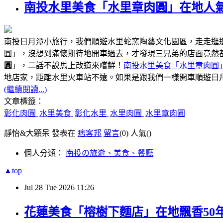
南投水里美食「水里章肉圓」在地人氣
南投日月潭小旅行，我們順遊水里蛇窯陶藝文化園區，走走逛
圓」，沒想到滿懷期待地開車過去，才發現三兄弟的店面竟然
圓
」，二話不說馬上改道來嚐鮮！
南投水里美食「水里章肉圓
距離水里火車站不遠
地店家，
。如果是跟我們一樣開車順遊日
(繼續閱讀...)
文章標籤：
彰化肉圓
水里美食
彰化水里
水里肉圓
水里章肉圓
靜怡&大顆呆 發表在
痞客邦
留言
(0)
人氣(
)
個人分類：
南投の旅遊、美食、餐廳
▲top
Jul
28
Tue
2026
11:26
花蓮美食「榕樹下麵店」在地飄香50