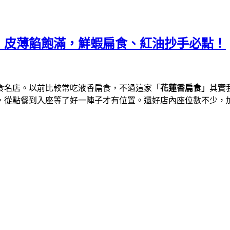
，皮薄餡飽滿，鮮蝦扁食、紅油抄手必點！
食名店。以前比較常吃液香扁食，不過這家「
花蓮香扁食
」其實
，從點餐到入座等了好一陣子才有位置。還好店內座位數不少，