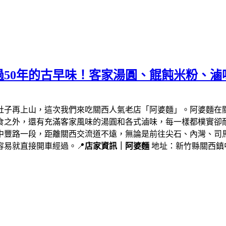
50年的古早味！客家湯圓、餛飩米粉、滷
肚子再上山，這次我們來吃關西人氣老店「阿婆麵」。阿婆麵在
食之外，還有充滿客家風味的湯圓和各式滷味，每一樣都樸實卻
中豐路一段，距離關西交流道不遠，無論是前往尖石、內灣、司
易就直接開車經過。📍
店家資訊｜阿婆麵
地址：新竹縣關西鎮中豐路