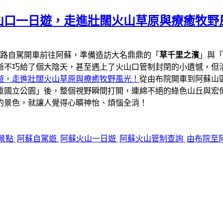
山口一日遊，走進壯闊火山草原與療癒牧野
一路自駕開車前往阿蘇，準備造訪大名鼎鼎的「
草千里之濱
」與「
爺不巧給了個大陰天，甚至遇上了火山口管制封閉的小遺憾，但
遊，走進壯闊火山草原與療癒牧野風光！
從由布院開車到阿蘇山區
重國立公園」後，整個視野瞬間打開，連綿不絕的綠色山丘與宏
的景色，就讓人覺得心曠神怡、煩惱全消！
景點
阿蘇自駕遊
阿蘇火山一日遊
阿蘇火山管制查詢
由布院至