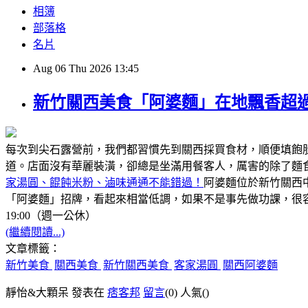
相簿
部落格
名片
Aug
06
Thu
2026
13:45
新竹關西美食「阿婆麵」在地飄香超過
每次到尖石露營前，我們都習慣先到關西採買食材，順便填飽
道。店面沒有華麗裝潢，卻總是坐滿用餐客人，厲害的除了麵
家湯圓、餛飩米粉、滷味通通不能錯過！
阿婆麵位於新竹關西
「阿婆麵」招牌，看起來相當低調，如果不是事先做功課，很容
19:00（週一公休）
(繼續閱讀...)
文章標籤：
新竹美食
關西美食
新竹關西美食
客家湯圓
關西阿婆麵
靜怡&大顆呆 發表在
痞客邦
留言
(0)
人氣(
)