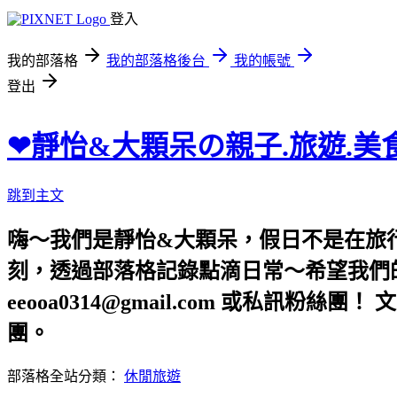
登入
我的部落格
我的部落格後台
我的帳號
登出
❤靜怡&大顆呆の親子.旅遊.美
跳到主文
嗨～我們是靜怡&大顆呆，假日不是在旅
刻，透過部落格記錄點滴日常～希望我們的文章，
eeooa0314@gmail.com 或私訊粉絲
團。
部落格全站分類：
休閒旅遊