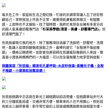
每天在工作、家庭和生活之間切換，忙碌的步調常常讓人忘了好好照
顧自己。常熬夜加上作息不正常，總覺得肌膚看起來暗沉、有粗糙
感，上妝時也不太服貼。找了個時間，我終於來到全台擁有多家分店
的超人氣美膚舒壓專門店「
杉采美學館(清潔・美膚・紓壓專門店)
」好
好清理門面了！
別丟臉最吸引我的地方，除了服務項目涵蓋了洗臉吧、舒壓吧、洗頭
吧，能讓人從頭到腳徹底放鬆之外，最棒的是它「全程絕不強迫推
銷」，價格公開透明。這對害怕美容師在耳邊瘋狂推銷的人來說，簡
直是小資族與媽媽們的一大福音，可以完全毫無壓力地享受與放鬆。
桃園美容「別丟臉」親測毛孔愛呼吸+水皮秒保濕+柔嫩光子儀，全程
不推銷、小資美肌放鬆首選！
別丟臉桃園中正店就在新光三越桃園站前店旁邊，從桃園車站步行大
約三分鐘就能抵達，交通非常方便。開車來的人也不用擔心，附近就
有新光三越停車場，對平常忙碌的上班族或媽媽族群來說相當方便。