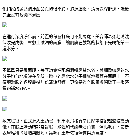
他們家的潔顏泡沫產品真的很不錯，泡沫細緻、清洗過程舒適，洗後
完全沒有緊繃不適感。
在進行深度淨化前，前置的保濕打底可不能馬虎。美容師溫柔地清洗
卸妝完成後，會敷上滋潤的面膜，讓肌膚在放鬆的狀態下先喝飽第一
道水分。
不單單只是敷面膜，美容師會搭配保濕噴霧補水儀，將細緻如霧的水
分子均勻地噴灑在全臉。微小的霧化水分子細膩地覆蓋在面膜上，不
僅讓敷臉的過程變得加倍清涼舒適，更像是為全臉肌膚開啟了一場密
集的補水SPA。
敷完臉後，正式進入重頭戲！利用水飛梭真空負壓筆搭配超聲波震動
儀，在臉上滑動時非常舒服，能溫和代謝老廢角質、淨化毛孔，帶走
表層堆積的油脂與髒污，讓毛孔重新恢復清爽與透氣度。