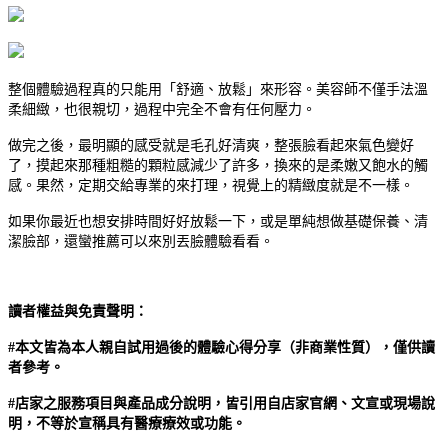
整個體驗過程真的只能用「舒適、放鬆」來形容。美容師不僅手法溫
柔細緻，也很親切，過程中完全不會有任何壓力。
做完之後，最明顯的感受就是毛孔好清爽，整張臉看起來氣色變好
了，摸起來那種粗糙的顆粒感減少了許多，換來的是柔嫩又飽水的觸
感。果然，定期交給專業的來打理，視覺上的精緻度就是不一樣。
如果你最近也想安排時間好好放鬆一下，或是單純想做基礎保養、清
潔臉部，還蠻推薦可以來別丟臉體驗看看。
讀者權益與免責聲明：
#本文皆為本人親自試用過後的體驗心得分享（非商業性質），僅供讀
者參考。
#店家之服務項目與產品成分說明，皆引用自店家官網、文宣或現場說
明，不等於宣稱具有醫療療效或功能。