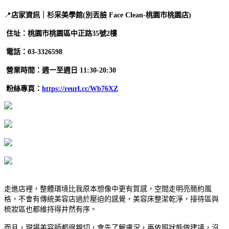
📍
店家資訊｜杉采美學館(別丟臉 Face Clean-桃園市桃園店)
住址：桃園市桃園區中正路35號2樓
電話：03-3326598
營業時間：週一至週日 11:30-20:30
粉絲專頁：
https://reurl.cc/Wb76XZ
走進店裡，整體環境比我原本想像中更有質感，空間走明亮簡約風
格，不會有傳統美容店過於壓迫的感覺，美容床整潔乾淨，接待區與
梳妝區也都維持得井然有序。
而且，現場美容師都很親切，會先了解膚況，再依照狀態做建議，沒