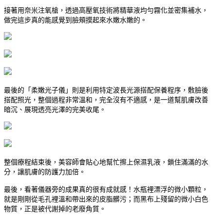
接著用奈米注氧槍，透過高壓氧技術將精華液均勻霧化並密集補水，
做完這步真的能感覺到臉頰摸起來水嫩水嫩的。
最後的「柔嫩光子儀」則是利用特定波長光源搭配保養程序，敷臉後
搭配照光，整個過程非常溫和，完全沒有不適感，是一道幫肌膚改善
暗沉、展現透亮光澤的完美收尾。
整個療程結束後，美容師會貼心地幫忙擦上保濕乳液，鎖住滿滿的水
分，讓肌膚的防護力加倍。
最後，看著儀器旁的成果真的很有成就感！水瓶裡漂浮的微小顆粒，
就是剛剛從毛孔裡溫和帶出來的皮脂髒污；而黑布上殘留的微小白色
物質，正是被代謝掉的老廢角質。