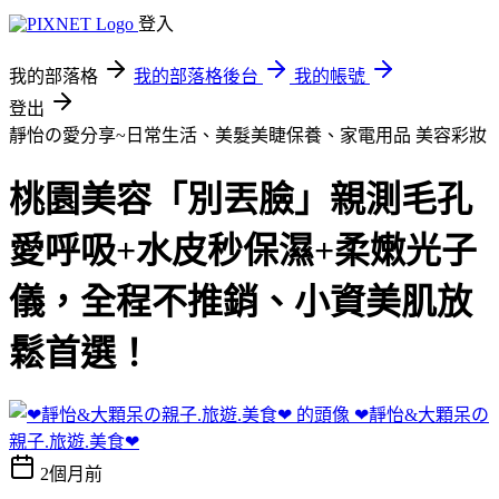
登入
我的部落格
我的部落格後台
我的帳號
登出
靜怡の愛分享~日常生活、美髮美睫保養、家電用品
美容彩妝
桃園美容「別丟臉」親測毛孔
愛呼吸+水皮秒保濕+柔嫩光子
儀，全程不推銷、小資美肌放
鬆首選！
❤靜怡&大顆呆の
親子.旅遊.美食❤
2個月前