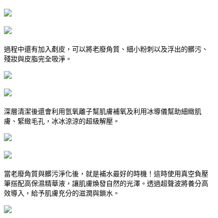
過程中還有加入剷皮，可以將老廢角質、細小粉刺以及浮出的髒污、
殘妝與皮脂完全吸淨。
深層清潔後還會利用氫氧離子幫肌膚補氧及利用冰導儀幫助細緻肌
膚、緊緻毛孔，冰冰涼涼的超級解壓。
當老廢角質與髒污淨化後，就是補水最好的時機！這時使用真空負壓
筆搭配高保濕精華液，讓肌膚煥發自然的光澤。透過超聲波將養分高
效導入，給予肌膚充分的滋潤與鎖水。