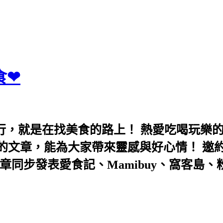
食❤
行，就是在找美食的路上！ 熱愛吃喝玩樂
能為大家帶來靈感與好心情！ 邀約eeooa031
團！ 文章同步發表愛食記、Mamibuy、窩客島、粉