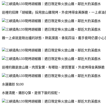
這裡的招牌「胡椒雞」採用放山雞現烤，外皮烤得金黃酥脆，一上桌油亮
雞一上桌就是剛出爐的狀態，熱氣撲面、香氣四溢，戴手套時仍要小心
這裡的雞是放山雞，肉質紮實、有嚼勁、膠質豐富，外皮烤得金黃酥脆
水蓮雞胗 $100
水蓮清脆、雞胗Q彈，是很下飯的搭配。