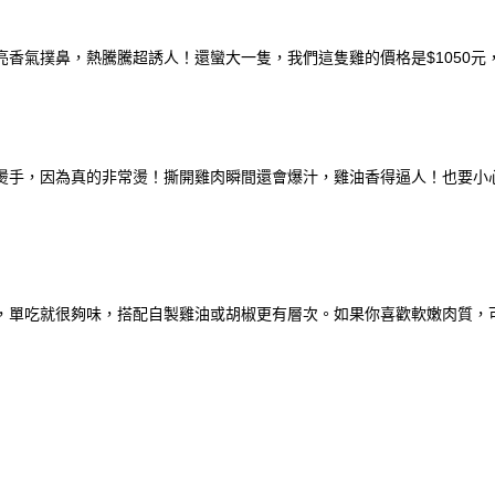
香氣撲鼻，熱騰騰超誘人！還蠻大一隻，我們這隻雞的價格是$1050元
燙手，因為真的非常燙！撕開雞肉瞬間還會爆汁，雞油香得逼人！也要小
，單吃就很夠味，搭配自製雞油或胡椒更有層次。如果你喜歡軟嫩肉質，