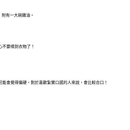
，附有一大碗雞油。
心不要噴到衣物了！
可能會覺得偏硬，對於喜歡紮實口感的人來說，會比較合口！