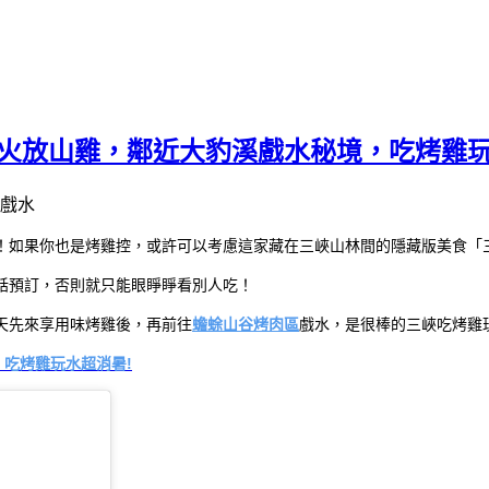
柴火放山雞，鄰近大豹溪戲水秘境，吃烤雞玩
！如果你也是烤雞控，或許可以考慮這家藏在三峽山林間的隱藏版美食「三
話預訂，否則就只能眼睜睜看別人吃！
天先來享用味烤雞後，再前往
蟾蜍山谷烤肉區
戲水，是很棒的三峽吃烤雞
，吃烤雞玩水超消暑!