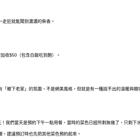
一走近就能聞到濃濃的柴香。
需加收$50（包含白飯吃到飽）。
有「鄉下老家」的氛圍，不是網美風格，但就是有一種說不出的溫暖與親
0元！我們當天是預約下午一點用餐，當時的菜色已經所剩無幾了，只剩下
理，建議預訂時也先把其他菜色預約起來。