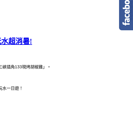
水超消暑!
峽插角133現烤胡椒雞」。
玩水一日遊！