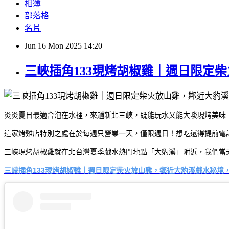
相簿
部落格
名片
Jun
16
Mon
2025
14:20
三峽插角133現烤胡椒雞｜週日限定
炎炎夏日最適合泡在水裡，來趟新北三峽，既能玩水又能大啖現烤美味
這家烤雞店特別之處在於每週只營業一天，僅限週日！想吃還得提前電
三峽現烤胡椒雞就在北台灣夏季戲水熱門地點「大豹溪」附近，我們當
三峽插角133現烤胡椒雞｜週日限定柴火放山雞，鄰近大豹溪戲水秘境