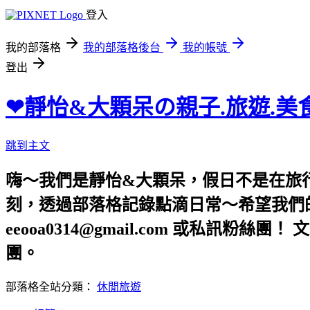
登入
我的部落格
我的部落格後台
我的帳號
登出
❤靜怡&大顆呆の親子.旅遊.美
跳到主文
嗨～我們是靜怡&大顆呆，假日不是在旅
刻，透過部落格記錄點滴日常～希望我們的文章，
eeooa0314@gmail.com 或私訊粉絲
團。
部落格全站分類：
休閒旅遊