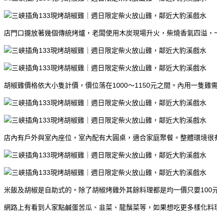
店門口擺放著幾個傳統烤爐，老闆使用木炭現場升火，柴燒香氣四溢，
胡椒雞價格依大小隻計價，價位落在1000～1150元之間。內用一隻雞
店內有戶外與室內座位，室內配有大圓桌，適合家庭聚餐。整體環境很
米飯及胡椒是自助式的。除了胡椒烤雞外其餘料理都是均一價只要10
網路上有看到人家點鹹蛋苦瓜、韭菜、龍鬚菜等，如果想吃更多樣化料