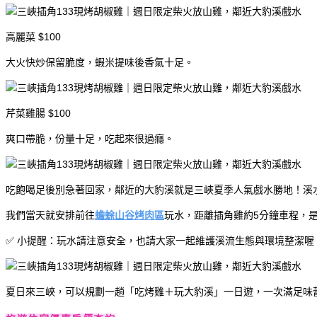
高麗菜 $100
大火快炒保留脆度，蝦米提味後香氣十足。
芹菜雞腸 $100
爽口帶脆，份量十足，吃起來很過癮。
吃飽喝足後別急著回家，鄰近的大豹溪就是三峽夏季人氣戲水勝地！溪
我們當天就安排前往
蟾蜍山谷烤肉區
玩水，距離插角雞約5分鐘車程，
✅ 小提醒：玩水請注意安全，也請大家一起維護溪流生態與環境整潔喔
夏日來三峽，可以規劃一趟「吃烤雞＋玩大豹溪」一日遊，一次滿足味