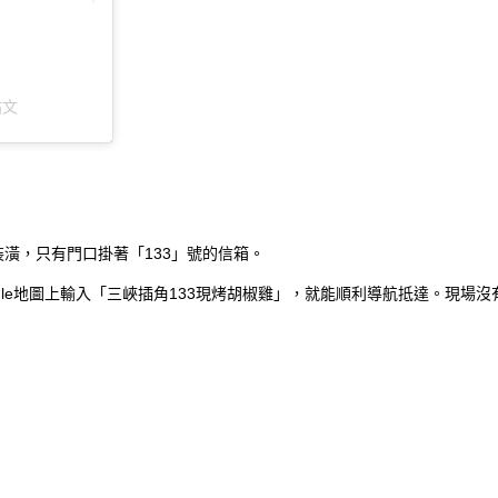
貼文
潢，只有門口掛著「133」號的信箱。
gle地圖上輸入「三峽插角133現烤胡椒雞」，就能順利導航抵達。現場