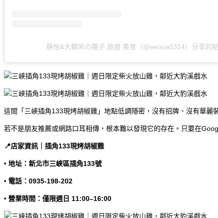
靜怡&大顆呆の親子.旅遊.美食（@eeooa0314）分享的
這間「三峽插角133現烤胡椒雞」地點低調隱密，沒有招牌、沒有華麗裝
若不是朋友推薦或網路口耳相傳，根本難以發現它的存在。只要在Goo
📍店家資訊｜插角133現烤胡椒雞
•
地址：新北市三峽區插角133號
•
電話：0935-198-202
•
營業時間：僅限週日 11:00–16:00