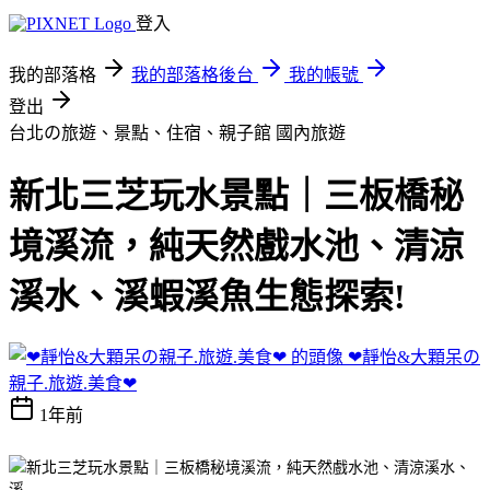
登入
我的部落格
我的部落格後台
我的帳號
登出
台北の旅遊、景點、住宿、親子館
國內旅遊
新北三芝玩水景點｜三板橋秘
境溪流，純天然戲水池、清涼
溪水、溪蝦溪魚生態探索!
❤靜怡&大顆呆の
親子.旅遊.美食❤
1年前