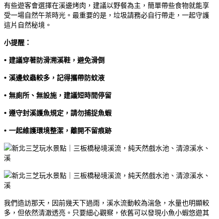
有些遊客會選擇在溪邊烤肉，建議以野餐為主，簡單帶些食物就能享
受一場自然午茶時光。最重要的是，垃圾請務必自行帶走，一起守護
這片自然秘境。
小提醒：
•
建議穿著防滑溯溪鞋，避免滑倒
•
溪邊蚊蟲較多，記得攜帶防蚊液
•
無廁所、無設施，建議短時間停留
•
遵守封溪護魚規定，請勿捕捉魚蝦
•
一起維護環境整潔，離開不留痕跡
我們造訪那天，因前幾天下過雨，溪水流動較為湍急，水量也明顯較
多，但依然清澈透亮。只要細心觀察，依舊可以發現小魚小蝦悠遊其