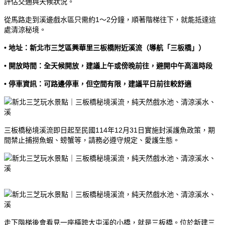
評估交通與天候狀況。
從馬路走到溪邊戲水區只需約1～2分鐘，順著階梯往下，就能抵達這
處清涼秘境。
• 地址：新北市三芝區興華里三板橋附近溪流（導航「三板橋」）
• 開放時間：全天候開放，建議上午或傍晚前往，避開中午高溫時段
• 停車資訊：可路邊停車，但空間有限，建議平日前往較舒適
三板橋秘境溪流即日起至民國114年12月31日實施封溪護魚政策，期
間禁止捕撈魚蝦、螃蟹等，請務必遵守規定、愛護生態。
走下階梯後會看見一座橫跨大屯溪的小橋，就是三板橋。位於新建三