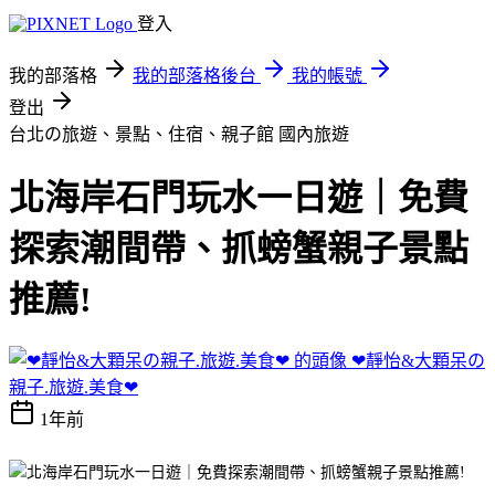
登入
我的部落格
我的部落格後台
我的帳號
登出
台北の旅遊、景點、住宿、親子館
國內旅遊
北海岸石門玩水一日遊｜免費
探索潮間帶、抓螃蟹親子景點
推薦!
❤靜怡&大顆呆の
親子.旅遊.美食❤
1年前