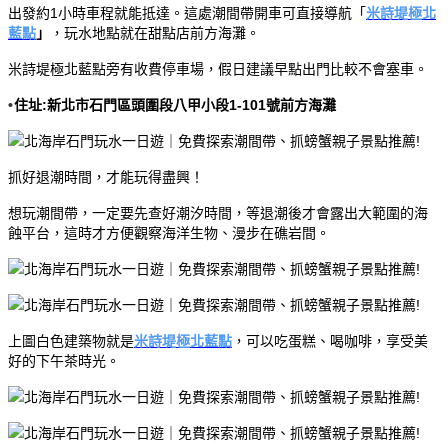
出發約1小時車程就能抵達。這處潮間帶開車可直接導航「
米詩堤極北
藍點
」
，玩水地點就在甜點店前方海灘。
米詩堤極北藍點旁有收費停車場，假日建議早點出門比較不會塞車。
•
住址:新北市石門區頭圍段八甲小段1-101號前方海灘
抓好退潮時間，才能玩得盡興！
想玩潮間帶，一定要先查好潮汐時間，等退潮後才會露出大範圍的海
蝕平台，這時才方便觀察海洋生物、漫步在礁岩間。
上圖白色建築物就是
米詩堤極北藍點
，可以吃蛋糕、喝咖啡，享受美
好的下午茶時光。