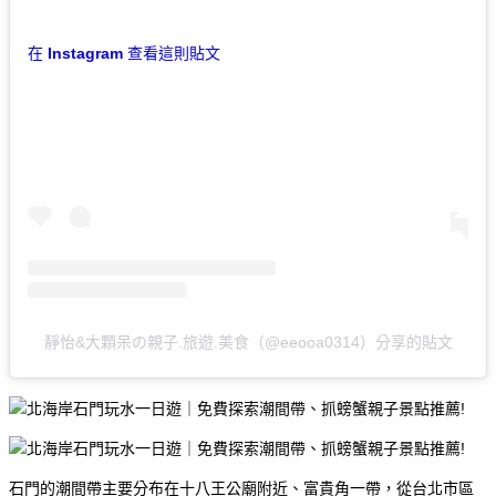
在 Instagram 查看這則貼文
靜怡&大顆呆の親子.旅遊.美食（@eeooa0314）分享的貼文
石門的潮間帶主要分布在十八王公廟附近、富貴角一帶，從台北市區