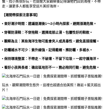
蟹、找小魚很好玩，也提醒大家觀察後記得讓牠們回到海裡，不帶
走，讓更多人都能享受這片美好海岸。
【潮間帶探索注意事項】
• 查好潮汐時間：建議退潮後1～2小時內探索，避開漲潮危險。
• 穿著防滑鞋：不穿拖鞋，選擇底部止滑、包覆性好的鞋款。
• 觀察為主：某些海洋生物可能會夾人或具毒性，避免直接接觸。
• 防曬補水不可少：紫外線強，記得戴帽、擦防曬，多補水。
• 保持環境整潔：不帶走、不破壞、不留下垃圾，一起守護海洋。
• 看好小孩與長者：礁岩區地形不一，務必陪同行動，避免危險。
玩水、觀察潮間帶生態外，這裡也超適合拍美照！礁岩＋藍天超出
片！