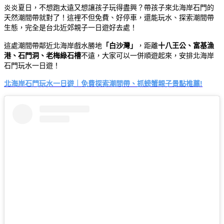
炎炎夏日，不想跑太遠又想讓孩子玩得盡興？帶孩子來北海岸石門的
天然潮間帶就對了！這裡不但免費、好停車，還能玩水、探索潮間帶
生態，完全是台北近郊親子一日遊好去處！
這處潮間帶鄰近北海岸戲水勝地
「白沙灣」
，距離
十八王公、富基漁
港、石門洞、老梅綠石槽
不遠，大家可以一併順遊起來，安排北海岸
石門玩水一日遊！
北海岸石門玩水一日遊｜免費探索潮間帶、抓螃蟹親子景點推薦!