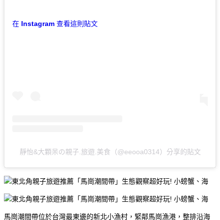
在 Instagram 查看這則貼文
靜怡&大顆呆の親子.旅遊.美食（@eeooa0314）分享的貼文
馬崗潮間帶位於台灣最東邊的新北小漁村，緊鄰馬崗漁港，整排沿海