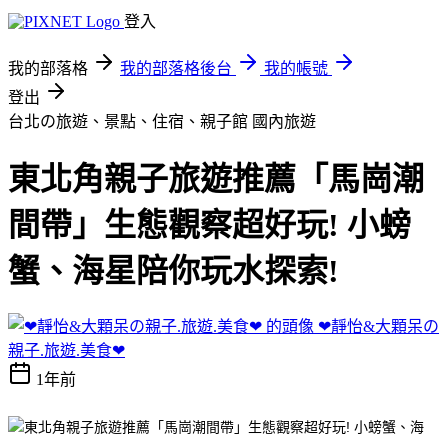
登入
我的部落格
我的部落格後台
我的帳號
登出
台北の旅遊、景點、住宿、親子館
國內旅遊
東北角親子旅遊推薦「馬崗潮
間帶」生態觀察超好玩! 小螃
蟹、海星陪你玩水探索!
❤靜怡&大顆呆の
親子.旅遊.美食❤
1年前