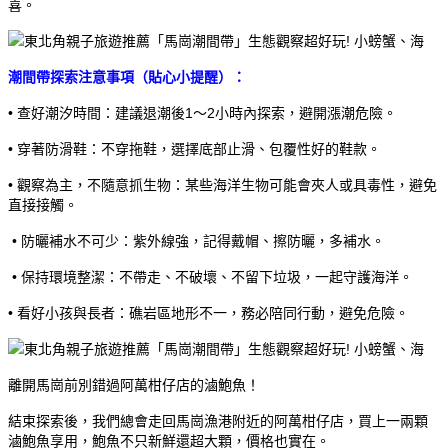
喜。
潮間帶探索注意事項（貼心小提醒）：
• 查好潮汐時間：建議退潮後1～2小時內探索，避開漲潮危險。
• 穿著防滑鞋：不穿拖鞋，選擇底部止滑、包覆性好的鞋款。
• 觀察為主，不隨意抓生物：某些海洋生物可能會夾人或具毒性，避免
直接接觸。
• 防曬補水不可少：紫外線強，記得戴帽、擦防曬，多補水。
• 保持環境整潔：不帶走、不破壞、不留下垃圾，一起守護海洋。
• 看好小孩與長者：礁岩區地形不一，務必陪同行動，避免危險。
離開馬崗前別錯過阿萬柑仔店的滷鮑魚！
結束探索後，我們總會走回馬崗漁港附近的阿萬柑仔店，買上一兩顆
滷鮑魚享用，鮑魚不只新鮮還超大顆，價格也實在。