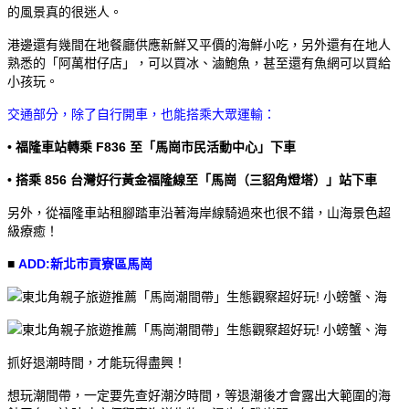
的風景真的很迷人。
港邊還有幾間在地餐廳供應新鮮又平價的海鮮小吃，另外還有在地人
熟悉的「阿萬柑仔店」，可以買冰、滷鮑魚，甚至還有魚網可以買給
小孩玩。
交通部分，除了自行開車，也能搭乘大眾運輸：
• 福隆車站轉乘 F836 至「馬崗市民活動中心」下車
• 搭乘 856 台灣好行黃金福隆線至「馬崗（三貂角燈塔）」站下車
另外，從福隆車站租腳踏車沿著海岸線騎過來也很不錯，山海景色超
級療癒！
■
ADD:新北市貢寮區馬崗
抓好退潮時間，才能玩得盡興！
想玩潮間帶，一定要先查好潮汐時間，等退潮後才會露出大範圍的海