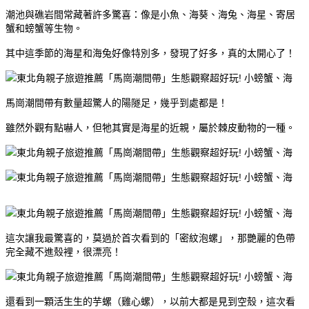
潮池與礁岩間常藏著許多驚喜：像是小魚、海葵、海兔、海星、寄居
蟹和螃蟹等生物。
其中這季節的海星和海兔好像特別多，發現了好多，真的太開心了！
馬崗潮間帶有數量超驚人的陽隧足，幾乎到處都是！
雖然外觀有點嚇人，但牠其實是海星的近親，屬於棘皮動物的一種。
這次讓我最驚喜的，莫過於首次看到的「密紋泡螺」，那艷麗的色帶
完全藏不進殼裡，很漂亮！
還看到一顆活生生的芋螺（雞心螺），以前大都是見到空殼，這次看