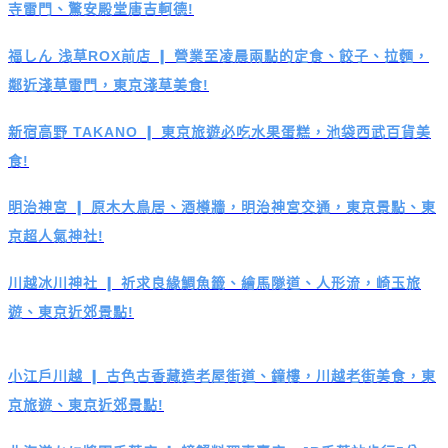
寺雷門、驚安殿堂唐吉軻德!
福しん 浅草ROX前店 ❙ 營業至凌晨兩點的定食、餃子、拉麵，
鄰近淺草雷門，東京淺草美食!
新宿高野 TAKANO ❙ 東京旅遊必吃水果蛋糕，池袋西武百貨美
食!
明治神宮 ❙ 原木大鳥居、酒樽牆，明治神宮交通，東京景點、東
京超人氣神社!
川越冰川神社 ❙ 祈求良緣鯛魚籤、繪馬隧道、人形流，崎玉旅
遊、東京近郊景點!
小江戶川越 ❙ 古色古香藏造老屋街道、鐘樓，川越老街美食，東
京旅遊、東京近郊景點!