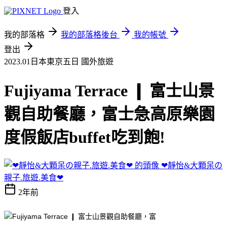
登入
我的部落格
我的部落格後台
我的帳號
登出
2023.01日本東京五日
國外旅遊
Fujiyama Terrace ❙ 富士山景
觀自助餐廳，富士急高原樂園
度假飯店buffet吃到飽!
❤靜怡&大顆呆の
親子.旅遊.美食❤
2年前