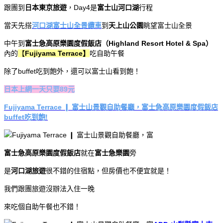
跟團到
日本東京旅遊
，Day4是
富士山河口湖
行程
當天先搭
河口湖富士山全景纜車
到
天上山公園
眺望富士山全景
中午到
富士急高原樂園度假飯店（Highland Resort Hotel & Spa）
內的
【
Fujiyama Terrace】
吃自助午餐
除了buffet吃到飽外，還可以富士山看到飽！
日本上網一天只要89元
Fujiyama Terrace ❙ 富士山景觀自助餐廳，富士急高原樂園度假飯店
buffet吃到飽!
富士急高原樂園度假飯店
就在
富士急樂園
旁
是
河口湖旅遊
很不錯的住宿點，但房價也不便宜就是！
我們跟團旅遊沒辦法入住一晚
來吃個自助午餐也不錯！