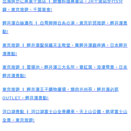
北海道かに將軍千葉店 ❙ 螃蟹料理專賣店，JR千葉站步行5分
鐘，東京旅遊、千葉美食!
輕井澤白絲瀑布 ❙ 白雪皚皚白糸の滝，東京近郊旅遊，輕井澤景
點!
東京旅遊 ❙ 輕井澤聖保羅天主教堂、舊輕井澤銀座通，日本輕井
澤景點!
東京旅遊 ❙ 雲場池，輕井澤三大名所，賞紅葉、浪漫雪景，日本
輕井澤景點!
東京旅遊 ❙ 輕井澤王子購物廣場、燒肉光州苑，輕井澤必逛
OUTLET，輕井澤景點!
河口湖景點 ❙ 河口湖富士山全景纜車、天上山公園，眺望富士山
全景，東京旅遊!