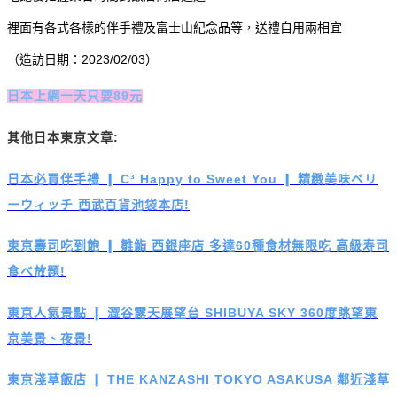
裡面有各式各樣的伴手禮及富士山紀念品等，送禮自用兩相宜
（造訪日期：2023/02/03）
日本上網一天只要89元
其他日本東京文章:
日本必買伴手禮 ❙ C³ Happy to Sweet You ❙ 精緻美味ベリ
ーウィッチ 西武百貨池袋本店!
東京壽司吃到飽 ❙ 雛鮨 西銀座店 多達60種食材無限吃 高級寿司
食べ放題!
東京人氣景點 ❙ 澀谷露天展望台 SHIBUYA SKY 360度眺望東
京美景、夜景!
東京淺草飯店 ❙ THE KANZASHI TOKYO ASAKUSA 鄰近淺草