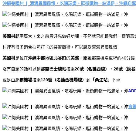
沖繩美國村 ❙ 濃濃異國風情，吃喝玩樂、逛街購物一站滿足，沖繩自駕
美國村
範圍廣大，來之前最好先做好功課，不然就只能跟我們一樣隨意
村裡有很多適合拍照打卡的裝置藝術，可以感受濃濃異國風情
美國村
是位在
沖繩中部地區北谷町
的
美濱
，距離那霸機場車程約40分鐘
沒有自駕的話可以到
那霸巴士總站
搭乘
20號（名護西線）、28號（読
或是由
那霸機場
搭乘
120號（名護西機場線）
到
「桑江站」
下車
AD
官