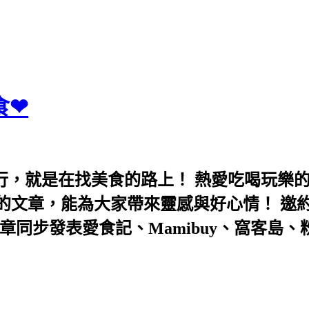
食❤
行，就是在找美食的路上！ 熱愛吃喝玩樂
能為大家帶來靈感與好心情！ 邀約eeooa031
團！ 文章同步發表愛食記、Mamibuy、窩客島、粉