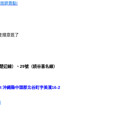
旅遊景點!
走隨意逛了
谷楚辺線）、29號（読谷喜名線）
D:沖繩縣中頭郡北谷町字美濱16-2
網