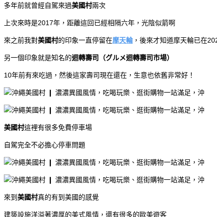
多年前就曾經自駕來過
美國村
兩次
上次來時是2017年，距離這回已經相隔六年，光陰似箭啊
來之前我對
美國村
的印象一直停留在
摩天輪
，後來才知道摩天輪已在20
另一個印象就是知名的
迴轉壽司（グルメ迴轉壽司市場）
10年前有來吃過，然後這家壽司現在還在，生意也依舊非常好！
美國村
這裡有很多免費停車場
自駕完全不必擔心停車問題
來到
美國村
真的有到美國的感覺
建築設施洋溢著濃厚的美式風情，還有很多的歐美遊客