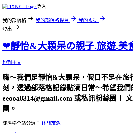
登入
我的部落格
我的部落格後台
我的帳號
登出
❤靜怡&大顆呆の親子.旅遊.美
跳到主文
嗨～我們是靜怡&大顆呆，假日不是在旅
刻，透過部落格記錄點滴日常～希望我們的文章，
eeooa0314@gmail.com 或私訊粉絲
團。
部落格全站分類：
休閒旅遊