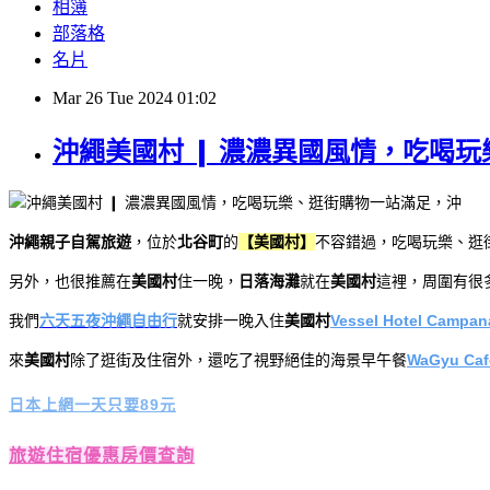
相簿
部落格
名片
Mar
26
Tue
2024
01:02
沖繩美國村 ❙ 濃濃異國風情，吃喝
沖繩親子自駕旅遊
，位於
北谷町
的
【美國村】
不容錯過，吃喝玩樂、逛
另外，也很推薦在
美國村
住一晚，
日落海灘
就在
美國村
這裡，周圍有很
我們
六天五夜沖繩自由行
就安排一晚入住
美國村
V
essel Hotel Campan
來
美國村
除了逛街及住宿外，還吃了視野絕佳的海景早午餐
WaGyu Ca
日本上網一天只要89元
旅遊住宿優惠房價查詢