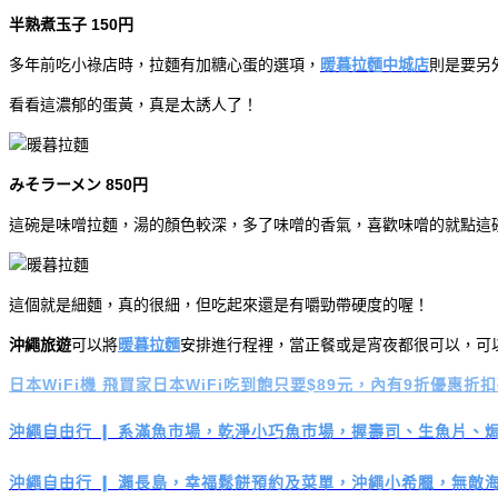
半熟煮玉子 150円
多年前吃小祿店時，拉麵有加糖心蛋的選項，
暖暮拉麵中城店
則是要另
看看這濃郁的蛋黃，真是太誘人了！
みそラーメン 850円
這碗是味噌拉麵，湯的顏色較深，多了味噌的香氣，喜歡味噌的就點這
這個就是細麵，真的很細，但吃起來還是有嚼勁帶硬度的喔！
沖繩旅遊
可以將
暖暮拉麵
安排進行程裡，當正餐或是宵夜都很可以，可
日本WiFi機 飛買家日本WiFi吃到飽只要$89元，內有9折優惠折
沖繩自由行 ❙ 系滿魚市場，乾淨小巧魚市場，握壽司、生魚片、
沖繩自由行 ❙ 瀨長島，幸福鬆餅預約及菜單，沖繩小希臘，無敵