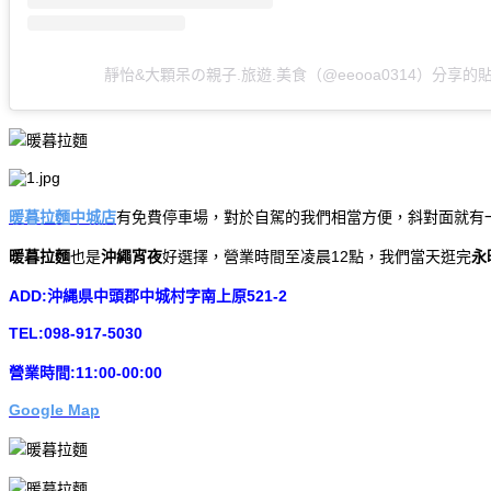
靜怡&大顆呆の親子.旅遊.美食（@eeooa0314）分享的
暖暮拉麵中城店
有免費停車場，對於自駕的我們相當方便，斜對面就有
暖暮拉麵
也是
沖繩宵夜
好選擇，營業時間至凌晨12點，我們當天逛完
永
ADD:沖縄県中頭郡中城村字南上原521-2
TEL:098-917-5030
營業時間:11:00-00:00
Google Map