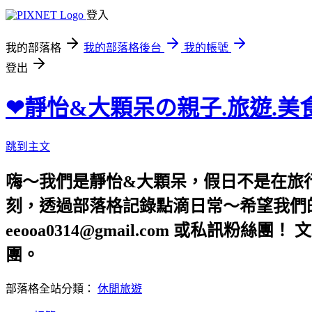
登入
我的部落格
我的部落格後台
我的帳號
登出
❤靜怡&大顆呆の親子.旅遊.美
跳到主文
嗨～我們是靜怡&大顆呆，假日不是在旅
刻，透過部落格記錄點滴日常～希望我們的文章，
eeooa0314@gmail.com 或私訊粉絲
團。
部落格全站分類：
休閒旅遊