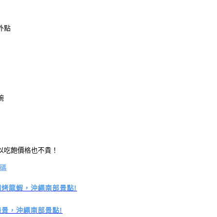
外點
碗
以吃飽價格也不貴！
扣碼
焗烤龍蝦，沖繩南部景點!
海景，沖繩南部景點!