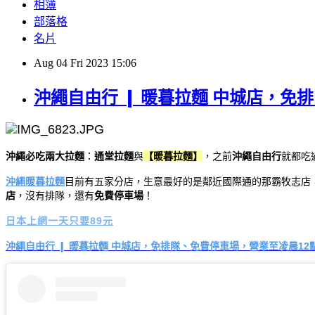
相簿
部落格
名片
Aug
04
Fri
2023
15:06
沖繩自由行 ❙ 暖暮拉麵 中城店，免
沖繩必吃兩大拉麵
：
通堂拉麵
與
【暖暮拉麵】
，之前
沖繩自由行
就都吃
沖繩暖暮拉麵
目前有五家分店，生意最好的是鄰近國際通的那霸牧志店
店
，沒有排隊，還有
免費停車場
！
日本上網一天只要89元
沖繩自由行 ❙ 暖暮拉麵 中城店，免排隊、免費停車場，營業至凌晨12