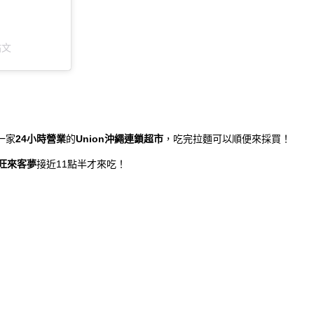
貼文
一家
24小時營業
的
Union沖繩連鎖超市
，吃完拉麵可以順便來採買！
旺來客夢
接近11點半才來吃！