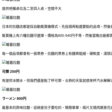
提供吧檯桌位及二至四人桌，空間不大
日本的拉麵店都是採自動販賣機模式，先投錢再點選要點的品項，然後
販賣機上有六種拉麵可選擇，價格為800-940円不等，然後當晚白
每一個品項都會有一張票券，拉麵的票券上有麵條粗細、硬軟度、湯頭
可樂 250円
有提供冰開水，但我們還是點了杯可樂，炎熱的天氣就想來杯汽水解解
ラーメン 800円
最基本的原味拉麵，這碗是兒子要吃的，簡簡單單，兩片叉燒肉跟蔥花