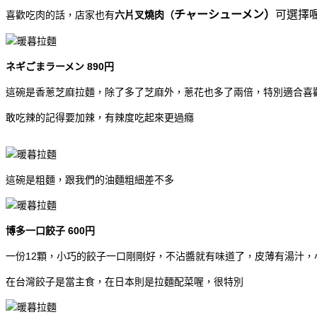
チャーシューメン）
可選擇
喜歡吃肉的話，店家也有
六片叉燒肉（
ネギごまラーメン 890円
這碗是香蔥芝麻拉麵，除了多了芝麻外，蔥花也多了兩倍，特別適合喜
敢吃辣的記得要加辣，有辣度吃起來更過癮
這碗是粗麵，跟我們的油麵粗細差不多
博多一口餃子 600円
一份12顆，小巧的餃子一口剛剛好，不沾醬就有味道了，皮薄有湯汁，
在台灣餃子是當主食，在日本則是拉麵配菜喔，很特別