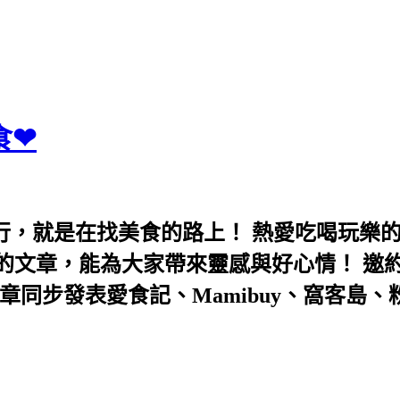
食❤
行，就是在找美食的路上！ 熱愛吃喝玩樂
能為大家帶來靈感與好心情！ 邀約eeooa031
團！ 文章同步發表愛食記、Mamibuy、窩客島、粉