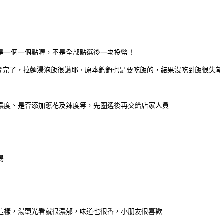
是一個一個點喔，不是全部點選後一次投幣！
飯都賣完了，拉麵湯泡飯很讚耶，原本鈞鈞也是要吃飯的，結果沒吃到飯很失
濃度、是否添加蔥花及辣度等，先圈選後再交給店家人員
渴
這樣，湯頭光看就很濃郁，味道也很香，小朋友很喜歡