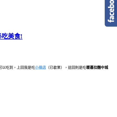
吃美食!
可以吃到，上回我是吃
小祿店
（已歇業），這回則是吃
暖暮拉麵中城