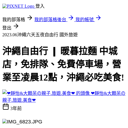
登入
我的部落格
我的部落格後台
我的帳號
登出
2023.06沖繩六天五夜自由行
國外旅遊
沖繩自由行 ❙ 暖暮拉麵 中城
店，免排隊、免費停車場，營
業至凌晨12點，沖繩必吃美食!
❤靜怡&大顆呆の
親子.旅遊.美食❤
3年前