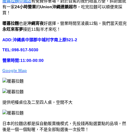
暖暮拉麵中城店
有免費停車場，對於自駕的我們相當方便，斜對面就
有一家
24小時營業
的
Union沖繩連鎖超市
，吃完拉麵可以順便來採
買！
暖暮拉麵
也是
沖繩宵夜
好選擇，營業時間至凌晨12點，我們當天逛完
永旺來客夢
接近11點半才來吃！
ADD:沖縄県中頭郡中城村字南上原521-2
TEL:098-917-5030
營業時間:11:00-00:00
Google Map
提供吧檯桌位及二至四人桌，空間不大
日本的拉麵店都是採自動販賣機模式，先投錢再點選要點的品項，然
後是一個一個點喔，不是全部點選後一次投幣！