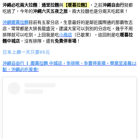
沖繩必吃兩大拉麵
：
通堂拉麵
與
【暖暮拉麵】
，之前
沖繩自由行
就都
吃過了，今年的
沖繩六天五夜之旅
，兩大拉麵也是分兩天吃起來！
沖繩暖暮拉麵
目前有五家分店，生意最好的是鄰近國際通的那霸牧志
店，常常都是大排長龍盛況，建議大家可以到別的分店吃，幾乎不用
排隊就可以吃到，上回我是吃
小祿店
（已歇業），這回則是吃
暖暮拉
麵中城店
，沒有排隊，還有
免費停車場
！
日本上網一天只要89元
沖繩自由行 ❙ 暖暮拉麵 中城店，免排隊、免費停車場，營業至凌晨12
點，沖繩必吃美食!