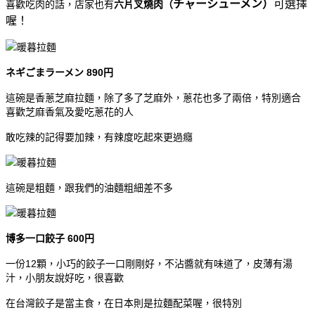
チャーシューメン）
可選擇
喜歡吃肉的話，店家也有
六片叉燒肉（
喔！
ネギごまラーメン 890円
這碗是香蔥芝麻拉麵，除了多了芝麻外，蔥花也多了兩倍，特別適合
喜歡芝麻香氣及愛吃蔥花的人
敢吃辣的記得要加辣，有辣度吃起來更過癮
這碗是粗麵，跟我們的油麵粗細差不多
博多一口餃子 600円
一份12顆，小巧的餃子一口剛剛好，不沾醬就有味道了，皮薄有湯
汁，小朋友說好吃，很喜歡
在台灣餃子是當主食，在日本則是拉麵配菜喔，很特別