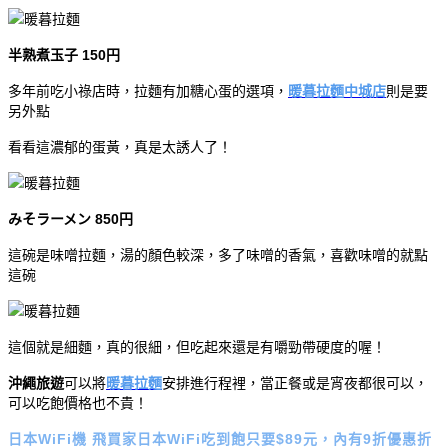
半熟煮玉子 150円
多年前吃小祿店時，拉麵有加糖心蛋的選項，
暖暮拉麵中城店
則是要
另外點
看看這濃郁的蛋黃，真是太誘人了！
みそラーメン 850円
這碗是味噌拉麵，湯的顏色較深，多了味噌的香氣，喜歡味噌的就點
這碗
這個就是細麵，真的很細，但吃起來還是有嚼勁帶硬度的喔！
沖繩旅遊
可以將
暖暮拉麵
安排進行程裡，當正餐或是宵夜都很可以，
可以吃飽價格也不貴！
日本WiFi機 飛買家日本WiFi吃到飽只要$89元，內有9折優惠折