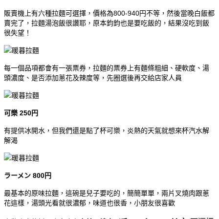
販賣機上有六種拉麵可選擇，價格為800-940円不等，然後當晚白飯都
賣完了，拉麵湯泡飯很讚耶，原本鈞鈞也是要吃飯的，結果沒吃到飯
很失望！
每一個品項都會有一張票券，拉麵的票券上有麵條粗細、硬軟度、湯
頭濃度、是否添加蔥花及辣度等，先圈選後再交給店家人員
可樂 250円
有提供冰開水，但我們還是點了杯可樂，炎熱的天氣就想來杯汽水解
解渴
ラーメン 800円
最基本的原味拉麵，這碗是兒子要吃的，簡簡單單，兩片叉燒肉跟蔥
花這樣，湯頭光看就很濃郁，味道也很香，小朋友很喜歡