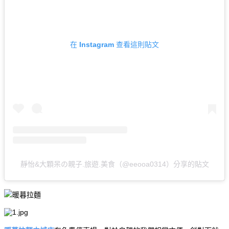
在 Instagram 查看這則貼文
靜怡&大顆呆の親子.旅遊.美食（@eeooa0314）分享的貼文