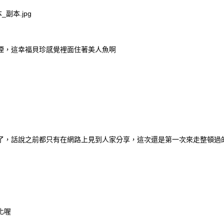
煙，這幸福貝珍感覺裡面住著美人魚啊
了，話說之前都只有在網路上見到人家分享，這次還是第一次來走整頓過
化喔