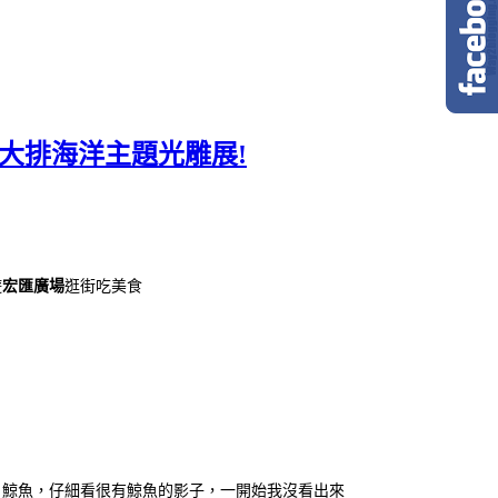
港大排海洋主題光雕展!
遊
宏匯廣場
逛街吃美食
」
鯨魚，仔細看很有鯨魚的影子，一開始我沒看出來