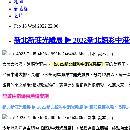
相簿
部落格
名片
Feb
16
Wed
2022
22:00
新北新莊光雕展 ▶ 2022新北鯨彩中
太美太浪漫，這絕對要來～
【2022新北鯨彩中港光雕展】
真的美翻了，
沿著
中港大排
，長達1.8公里河岸
海洋主題光雕展
，分為12展區，每一
說真的來之前我想說應該還好，實際造訪後卻覺得很精彩，推薦大家一
旅遊住宿優惠房價查詢
新北新莊光雕展 ▶ 2022新北鯨彩中港光雕展 ▶ 精彩巨幕水舞、長達1
今年以海洋為主題的
【鯨彩中港光雕展】
，起點為
自立廣場
，終點為宏