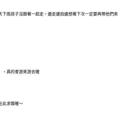
天下雨孩子沒跟著一起走，邊走邊拍邊想著下次一定要再帶他們來
」
，真的會游來游去喔
在此求婚喔～