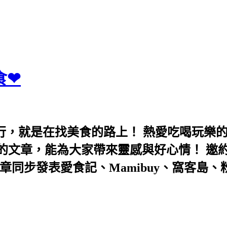
食❤
行，就是在找美食的路上！ 熱愛吃喝玩樂
能為大家帶來靈感與好心情！ 邀約eeooa031
團！ 文章同步發表愛食記、Mamibuy、窩客島、粉