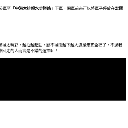
號公車至
「中港大排親水步道站」
下車，開車前來可以將車子停放在
宏匯
覺得太精彩，越拍越起勁，顧不得雨越下越大還是走完全程了，不過我
來回走的人而言是不錯的選擇呢！