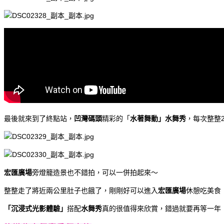
最後就來到了終點站，
凹灣碼頭
精彩的「
水著舞動」水舞秀
，每次整整
宏匯廣場
旁燈籠造景也不錯拍，可以一併拍起來～
整整走了將近兩公里肚子也餓了，剛剛好可以進入
宏匯廣場
休憩吃美食
「沉浸式光影體驗」
搭配
水舞秀
真的很值得來欣賞，錯過就要再等一年