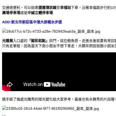
交通很便利，可以搭乘
捷運環狀線
至
幸福站
下車，沿著幸福路步行約10
廣場停車場
或是
中誠立體停車場
ADD:新北市新莊區中港大排親水步道
光雕展
入口處的
「鯨彩起點」
拱門，就在鯨魚旁，走進去後就要有來回
只有走單程，因為當天下雨小朋友不想下車走，大顆呆把拔就跟小朋友
隨手錄了幾處光雕秀的燈光變化給大家參考，最後也有水舞秀的片段喔