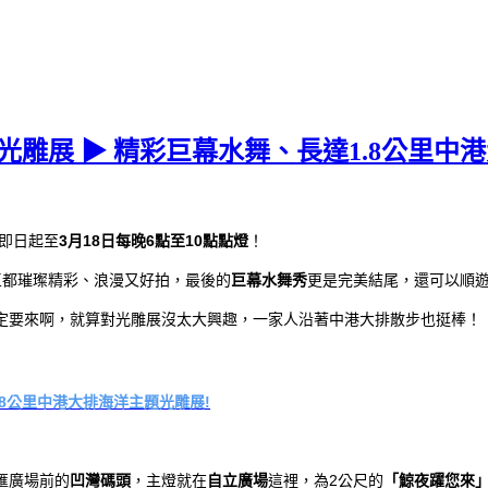
港光雕展 ▶ 精彩巨幕水舞、長達1.8公里中
即日起至
3月18日每晚6點至10點點燈
！
區都璀璨精彩、浪漫又好拍，最後的
巨幕水舞秀
更是完美結尾，還可以順
定要來啊，就算對光雕展沒太大興趣，一家人沿著中港大排散步也挺棒！
.8公里中港大排海洋主題光雕展!
匯廣場前的
凹灣碼頭
，主燈就在
自立廣場
這裡，為2公尺的
「鯨夜躍您來