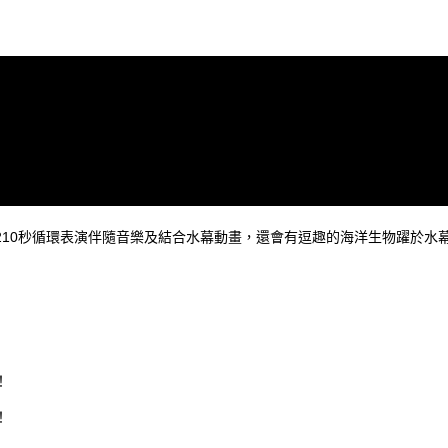
210秒循環表演伴隨音樂及結合水幕動畫，還會有逗趣的海洋生物躍於水
！
！