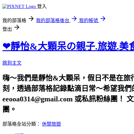
登入
我的部落格
我的部落格後台
我的帳號
登出
❤靜怡&大顆呆の親子.旅遊.美
跳到主文
嗨～我們是靜怡&大顆呆，假日不是在旅
刻，透過部落格記錄點滴日常～希望我們的文章，
eeooa0314@gmail.com 或私訊粉絲
團。
部落格全站分類：
休閒旅遊