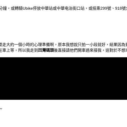
分鐘，或轉騎Ubike停放中華站或中華电治街口站，或搭乘299號、918
要走大約一個小時的心理準備啊，原本我想說只拍一小段就好，結果因為
在車上等，所以我走到
凹灣碼頭
後直接請他們開車過來接我，這對於不想
～