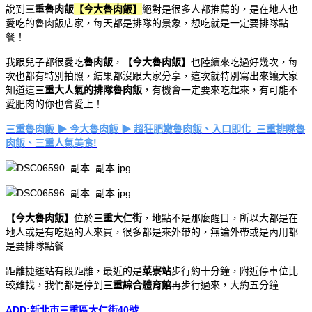
說到
三重魯肉飯
【今大魯肉飯】
絕對是很多人都推薦的，是在地人也
愛吃的魯肉飯店家，每天都是排隊的景象，想吃就是一定要排隊點
餐！
我跟兒子都很愛吃
魯肉飯
，
【今大魯肉飯】
也陸續來吃過好幾次，每
次也都有特別拍照，結果都沒跟大家分享，這次就特別寫出來讓大家
知道這
三重大人氣的排隊魯肉飯
，有機會一定要來吃起來，有可能不
愛肥肉的你也會愛上！
三重魯肉飯 ▶ 今大魯肉飯 ▶ 超狂肥嫩魯肉飯、入口即化 三重排隊魯
肉飯、三重人氣美食!
【今大魯肉飯】
位於
三重大仁街
，地點不是那麼醒目，所以大都是在
地人或是有吃過的人來買，很多都是來外帶的，無論外帶或是內用都
是要排隊點餐
距離捷運站有段距離，最近的是
菜寮站
步行約十分鐘，附近停車位比
較難找，我們都是停到
三重綜合體育館
再步行過來，大約五分鐘
ADD:新北市三重區大仁街40號