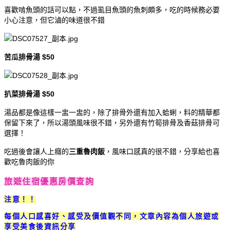
喜歡啃魚頭的話可以點，不過虱目魚頭的魚刺頗多，吃的時候務必要
小心注意，但它滷的味道很不錯
苦瓜排骨湯 $50
扒菜排骨湯 $50
湯品都是像這樣一盅一盅的，除了排骨外還有加入蛤蜊，料的精華都
保留下來了，所以湯頭風味很不錯，另外還有竹筍排骨及香菇排骨可
選擇！
吃過後會讓人上癮的
三重魯肉飯
，風味口感真的很不錯，分享給也喜
歡吃魯肉飯的你
旅遊住宿優惠房價查詢
注意！！
每個人口感喜好、感受及價值觀不同，文章內容為個人旅遊或
享受美食後資訊分享