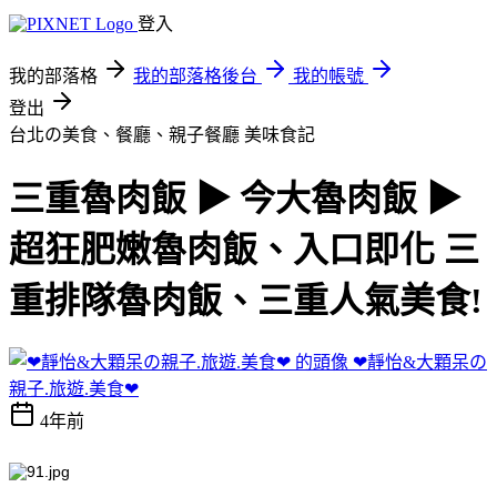
登入
我的部落格
我的部落格後台
我的帳號
登出
台北の美食、餐廳、親子餐廳
美味食記
三重魯肉飯 ▶ 今大魯肉飯 ▶
超狂肥嫩魯肉飯、入口即化 三
重排隊魯肉飯、三重人氣美食!
❤靜怡&大顆呆の
親子.旅遊.美食❤
4年前