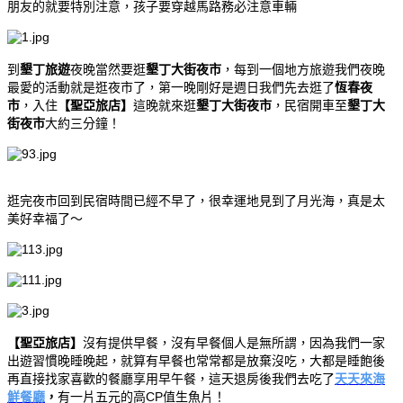
朋友的就要特別注意，孩子要穿越馬路務必注意車輛
到
墾丁旅遊
夜晚當然要逛
墾丁大街夜市
，每到一個地方旅遊我們夜晚
最愛的活動就是逛夜市了，第一晚剛好是週日我們先去逛了
恆春夜
市
，入住
【聖亞旅店】
這晚就來逛
墾丁大街夜市
，民宿開車至
墾丁大
街夜市
大約三分鐘！
逛完夜市回到民宿時間已經不早了，很幸運地見到了月光海，真是太
美好幸福了～
【聖亞旅店】
沒有提供早餐，沒有早餐個人是無所謂，因為我們一家
出遊習慣晚睡晚起，就算有早餐也常常都是放棄沒吃，大都是睡飽後
再直接找家喜歡的餐廳享用早午餐，這天退房後我們去吃了
天天來海
鮮餐廳
，
有一片五元的高CP值生魚片！