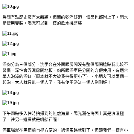
房間有點歷史沒有太新穎，但簡約乾淨舒適，備品也都附上了，開水
是使用壺裝，喝完可以到一樓的飲水機盛裝！
浴廁分為三個部分，洗手台在外面跟房間沒有整個隔開這點我比較不
習慣，深怕會弄濕房間地板，廁所跟浴室是分開的方便使用，有適合
單人泡澡的浴缸（原本就不大被我拍得更小了），小朋友可以兩個一
起泡，大人就只能一個人了，我有使用浴缸一個人剛剛好！
下午四點多入住時拍攝到的無敵海景，陽光灑在海面上真是浪漫極
了，往另一邊看就是帆船石喔！
停車場就在民宿前也挺方便的，過個馬路就到了，但跟我們一樣有小