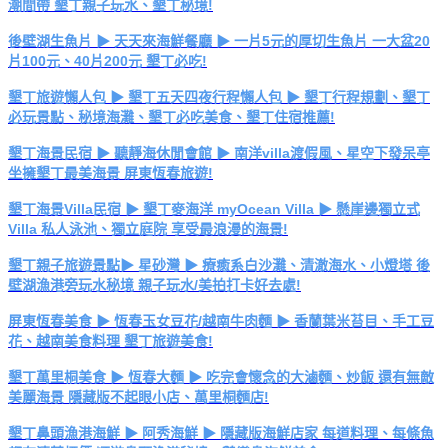
潮間帶 墾丁親子玩水、墾丁秘境!
後壁湖生魚片 ▶ 天天來海鮮餐廳 ▶ 一片5元的厚切生魚片 一大盆20
片100元、40片200元 墾丁必吃!
墾丁旅遊懶人包 ▶ 墾丁五天四夜行程懶人包 ▶ 墾丁行程規劃、墾丁
必玩景點、秘境海灘、墾丁必吃美食、墾丁住宿推薦!
墾丁海景民宿 ▶ 聽靜海休閒會館 ▶ 南洋villa渡假風、星空下發呆亭
坐擁墾丁最美海景 屏東恆春旅遊!
墾丁海景Villa民宿 ▶ 墾丁麥海洋 myOcean Villa ▶ 懸崖邊獨立式
Villa 私人泳池、獨立庭院 享受最浪漫的海景!
墾丁親子旅遊景點▶ 星砂灣 ▶ 療癒系白沙灘、清澈海水、小燈塔 後
壁湖漁港旁玩水秘境 親子玩水/美拍打卡好去處!
屏東恆春美食 ▶ 恆春玉女豆花/越南牛肉麵 ▶ 香蘭葉米苔目、手工豆
花、越南美食料理 墾丁旅遊美食!
墾丁萬里桐美食 ▶ 恆春大麵 ▶ 吃完會懷念的大滷麵、炒飯 還有無敵
美麗海景 隱藏版不起眼小店、萬里桐麵店!
墾丁鼻頭漁港海鮮 ▶ 阿秀海鮮 ▶ 隱藏版海鮮店家 每道料理、每條魚