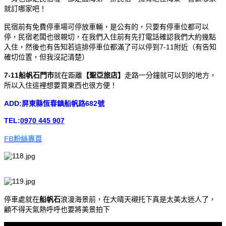
就訂哪家吧！
民宿前有免費停車場可停放車輛，是公有的，只要有停車位都可以
停，民宿老闆也很親切，在我們入住前有先打電話確認我們大約幾點
入住，然後也有告知若這排停車位都滿了可以停到7-11附近（有告知
確切位置，但我沒記清楚）
7-11船帆石門市
就在距離
【聖亞旅店】
走路一分鐘就可以到的地方，
所以入住這裡想要買東西也很方便！
ADD:屏東縣恆春鎮船帆路682號
TEL:
0970 445 907
FB粉絲專頁
停車處就在
船帆石
浪漫海景前，在大晴天襯托下真是太美太迷人了，
顧不得天氣熱呼呼也要將美景拍下