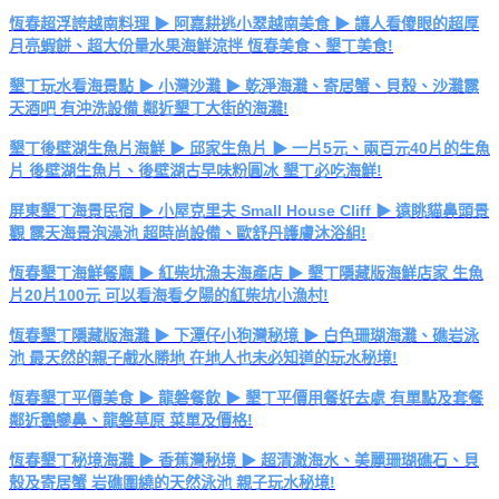
恆春超浮誇越南料理 ▶ 阿嘉耕逃小翠越南美食 ▶ 讓人看傻眼的超厚
月亮蝦餅、超大份量水果海鮮涼拌 恆春美食、墾丁美食!
墾丁玩水看海景點 ▶ 小灣沙灘 ▶ 乾淨海灘、寄居蟹、貝殼、沙灘露
天酒吧 有沖洗設備 鄰近墾丁大街的海灘!
墾丁後壁湖生魚片海鮮 ▶ 邱家生魚片 ▶ 一片5元、兩百元40片的生魚
片 後壁湖生魚片、後壁湖古早味粉圓冰 墾丁必吃海鮮!
屏東墾丁海景民宿 ▶ 小屋克里夫 Small House Cliff ▶ 遠眺貓鼻頭景
觀 露天海景泡澡池 超時尚設備、歐舒丹護膚沐浴組!
恆春墾丁海鮮餐廳 ▶ 紅柴坑漁夫海產店 ▶ 墾丁隱藏版海鮮店家 生魚
片20片100元 可以看海看夕陽的紅柴坑小漁村!
恆春墾丁隱藏版海灘 ▶ 下潭仔小狗灣秘境 ▶ 白色珊瑚海灘、礁岩泳
池 最天然的親子戲水勝地 在地人也未必知道的玩水秘境!
恆春墾丁平價美食 ▶ 龍磐餐飲 ▶ 墾丁平價用餐好去處 有單點及套餐
鄰近鵝鑾鼻、龍磐草原 菜單及價格!
恆春墾丁秘境海灘 ▶ 香蕉灣秘境 ▶ 超清澈海水、美麗珊瑚礁石、貝
殼及寄居蟹 岩礁圍繞的天然泳池 親子玩水秘境!