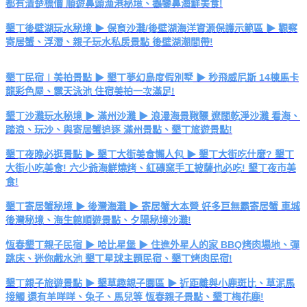
都有清楚標價 順遊鼻頭漁港秘境、鵝鑾鼻海鮮美食!
墾丁後壁湖玩水秘境 ▶ 保育沙灘/後壁湖海洋資源保護示範區 ▶ 觀察
寄居蟹、浮潛、親子玩水私房景點 後壁湖潮間帶!
墾丁民宿∣美拍景點 ▶ 墾丁夢幻島度假別墅 ▶ 秒飛威尼斯 14棟馬卡
龍彩色屋、露天泳池 住宿美拍一次滿足!
墾丁沙灘玩水秘境 ▶ 滿州沙灘 ▶ 浪漫海景鞦韆 遼闊乾淨沙灘 看海、
踏浪、玩沙、與寄居蟹追逐 滿州景點、墾丁旅遊景點!
墾丁夜晚必逛景點 ▶ 墾丁大街美食懶人包 ▶ 墾丁大街吃什麼? 墾丁
大街小吃美食! 六少爺海鮮燒烤、紅磚窯手工披薩也必吃! 墾丁夜市美
食!
墾丁寄居蟹秘境 ▶ 後灣海灘 ▶ 寄居蟹大本營 好多巨無霸寄居蟹 車城
後灣秘境、海生館順遊景點、夕陽秘境沙灘!
恆春墾丁親子民宿 ▶ 哈比星堡 ▶ 住進外星人的家 BBQ烤肉場地、彈
跳床、迷你戲水池 墾丁星球主題民宿、墾丁烤肉民宿!
墾丁親子旅遊景點 ▶ 墾草趣親子園區 ▶ 近距離與小鹿斑比、草泥馬
接觸 還有羊咩咩、兔子、馬兒等 恆春親子景點、墾丁梅花鹿!