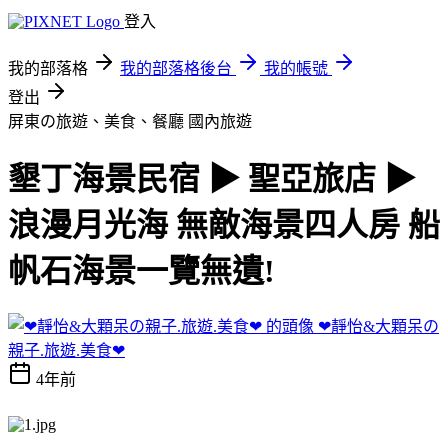
登入
我的部落格
我的部落格後台
我的帳號
登出
屏東の旅遊、美食、餐廳
國內旅遊
墾丁海景民宿 ▶ 聖亞旅店 ▶
浪漫月光海 無敵海景四人房 船
帆石海景一覽無遺!
❤靜怡&大顆呆の
親子.旅遊.美食❤
4年前