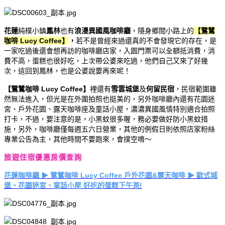
花蓮
純樸小鎮
鳳林
也有
浪漫異國風咖啡廳
，隱身鄉間小路上的
【鷺鷥
咖啡 Lucy Coffee】
，
若不是曾經來過還真的不會發現它的存在，是
一家吃過後還會想再訪的咖啡廳店家，入園門票可以全額抵消費，消
費不高，蛋糕也很好吃，上次帶公婆來吃過，他們自己又來了好幾
次，這回到鳳林，也是公婆說要再來呢！
【鷺鷥咖啡 Lucy Coffee】
裡還有
雪雲城堡
及
何留民宿
，民宿範圍雖
然無法進入，但光是在外圍拍照也挺美的，另外咖啡廳內還有花園迷
宮、戶外花園、露天咖啡座及童話小屋，濃濃異國風情特別適合拍照
打卡，不過，要注意的是，小黑蚊很多喔，務必要做好防小黑蚊措
施，另外，咖啡廳僅每週五六日營業，其他的例假日則依照店家粉絲
專業公告為主，其他時間不要跑來，會撲空唷～
旅遊住宿優惠房價查詢
花蓮咖啡廳 ▶ 鷺鷥咖啡 Lucy Coffee 戶外花園&露天咖啡 ▶ 歐式城
堡、花園迷宮、童話小屋 好吃的蛋糕下午茶!