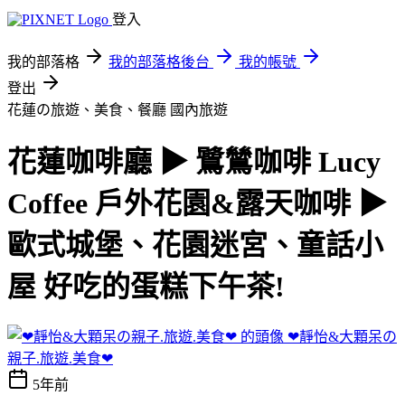
登入
我的部落格
我的部落格後台
我的帳號
登出
花蓮の旅遊、美食、餐廳
國內旅遊
花蓮咖啡廳 ▶ 鷺鷥咖啡 Lucy
Coffee 戶外花園&露天咖啡 ▶
歐式城堡、花園迷宮、童話小
屋 好吃的蛋糕下午茶!
❤靜怡&大顆呆の
親子.旅遊.美食❤
5年前