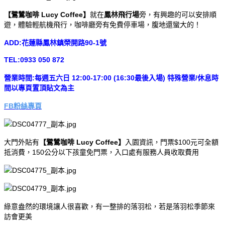
【鷺鷥咖啡 Lucy Coffee】
就在
鳳林飛行場
旁，有興趣的可以安排順
遊，體驗輕航機飛行，咖啡廳旁有免費停車場，腹地還蠻大的！
ADD:花蓮縣鳳林鎮榮開路90-1號
TEL:0933 050 872
營業時間:每週五六日 12:00-17:00 (16:30最後入場) 特殊營業/休息時
間以專頁置頂貼文為主
FB粉絲專頁
大門外貼有
【鷺鷥咖啡 Lucy Coffee】
入園資訊，門票$100元可全額
抵消費，150公分以下孩童免門票，入口處有服務人員收取費用
綠意盎然的環境讓人很喜歡，有一整排的落羽松，若是落羽松季節來
訪會更美