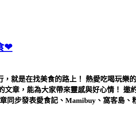
食❤
行，就是在找美食的路上！ 熱愛吃喝玩樂
能為大家帶來靈感與好心情！ 邀約eeooa031
團！ 文章同步發表愛食記、Mamibuy、窩客島、粉