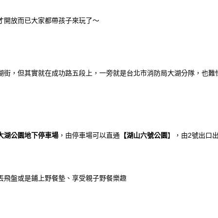
才開放而已大家都帶孩子來玩了～
湖街，但其實就在成功路五段上，一旁就是台北市消防局大湖分隊，也難
大湖公園地下停車場
，由停車場可以直通
【湖山六號公園
】，由2號出口
丟飛盤或是鋪上野餐墊、享受親子野餐樂趣