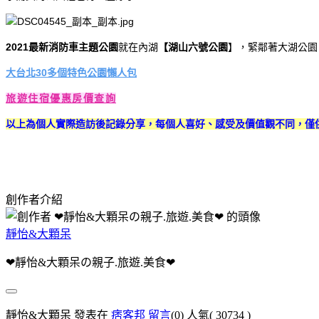
2021最新消防車主題公園
就在內湖
【湖山六號公園
】，緊鄰著大湖公園
大台北30多個特色公園懶人包
旅遊住宿優惠房價查詢
以上為個人實際造訪後記錄分享，每個人喜好、感受及價值觀不同，僅
創作者介紹
靜怡&大顆呆
❤靜怡&大顆呆の親子.旅遊.美食❤
靜怡&大顆呆 發表在
痞客邦
留言
(0)
人氣(
30734
)