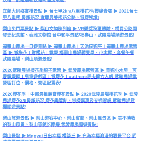
宜蘭大同鄉賞櫻景點 ▶ 台七甲2km八重櫻花林/櫻緣青邨 ▶ 2021台七
甲八重櫻 最新花況 宜蘭最美櫻花公路、賞櫻秘境!
梨山免門票景點 ▶ 梨山文物陳列館 ▶ VR體感狩獵體驗、橫貫公路開
發史紀念館、泰雅文物館 台中和平景點/福壽山、武陵農場順遊景點!
福壽山農場一日遊景點 ▶ 福壽山農場∣天池達觀亭∣福壽山農場露營
區 ▶ 賞梅花∣賞櫻花∣露營 福壽山農場蘋果屋、小木屋、套餐午餐
武陵農場、梨山順遊景點!
2020武陵農場櫻花季親子露營 ▶ 武陵農場露營區 ▶ 景觀小木屋∣可
愛露營屋∣兒童遊戲區∣賞櫻花∣outthere馬卡龍六人帳 武陵農場露
營區訂位、價格、營區配置表!
2020櫻花季∣中部最推薦賞櫻花景點 ▶ 2020武陵農場櫻花季 ▶ 武陵
農場櫻花2/8最新花況 櫻花季管制、賞櫻專車及交通資訊 武陵農場賞
櫻順遊景點!
梨山旅遊景點 ▶ 梨山遊客中心、梨山賓館、梨山風景區 ▶ 美不勝收
的梨山風景、梨山賓館吃晚餐 武陵農場順遊景點!
梨山景點 ▶ Mqoyat日出幸福 櫻緣丘 ▶ 充滿幸福浪漫的觀景平台 武