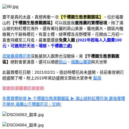
要不是真的太遠，真想再衝一次
【千櫻園生態景觀園區】
，位於福壽
山的
【千櫻園生態景觀園區】
可以說是我
最推薦的賞櫻秘境
，除了滿
山坡的粉紅櫻花海外，還有著壯麗的高山美景，腹地廣大，園區內種
植著六千餘株櫻花，有富士櫻、緋寒櫻及吉野櫻等，花期由二月初一
直會持續至三月底，最重要還是
免費入園 (
2022年起每人入園費100
元，可通用於天池、場部、千櫻園三處
)
武陵農場櫻花季
沒能搶到入園票也沒關係，來
【千櫻園生態景觀園
區】
絕對會更滿意，還可以順遊
梨山
、
福壽山農場
與天池等
此篇賞櫻花日期：2021/02/21，造訪時櫻花尚未盛開，目前看官網已
經盛開了唷，附上2019年來訪盛開文章給大家參考
點我
旅遊住宿優惠訂房查詢
免費賞櫻秘境 ▶ 千櫻園生態景觀園區 ▶ 滿山坡粉紅櫻花海 最強賞櫻
花勝地 福壽山千櫻園花況、交通!