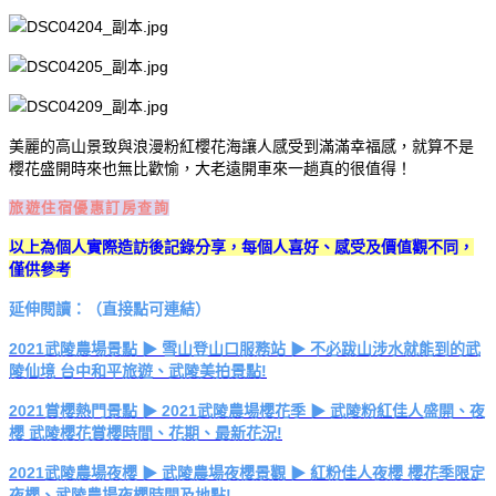
美麗的高山景致與浪漫粉紅櫻花海讓人感受到滿滿幸福感，就算不是
櫻花盛開時來也無比歡愉，大老遠開車來一趟真的很值得！
旅遊住宿優惠訂房查詢
以上為個人實際造訪後記錄分享，每個人喜好、感受及價值觀不同，
僅供參考
延伸閱讀：（直接點可連結）
2021武陵農場景點 ▶ 雪山登山口服務站 ▶ 不必跋山涉水就能到的武
陵仙境 台中和平旅遊、武陵美拍景點!
2021賞櫻熱門景點 ▶ 2021武陵農場櫻花季 ▶ 武陵粉紅佳人盛開、夜
櫻 武陵櫻花賞櫻時間、花期、最新花況!
2021武陵農場夜櫻 ▶ 武陵農場夜櫻景觀 ▶ 紅粉佳人夜櫻 櫻花季限定
夜櫻、武陵農場夜櫻時間及地點!