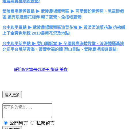
陵農場賞櫻順遊景點!
武陵農場露營景點 ▶ 武陵農場露營區 ▶ 可愛繽紛露營屋、兒童遊戲
區 還有浪漫櫻花相伴 親子露營、免搭帳露營!
台中和平景點 ▶ 武陵農場露營區油菜花海 ▶ 黃澄澄油菜花海 彷彿鋪
上了金黃色地毯 2019最新花況及地點!
台中和平新亮點 ▶ 梨山耶穌堂 ▶ 全國最高海拔教堂、浪漫婚攝基地
允諾平台眺望雲海、敲響幸福的鐘 梨山景點、武陵農場順遊景點!
靜怡&大顆呆の親子.旅遊.美食
載入更多
公開留言
私密留言