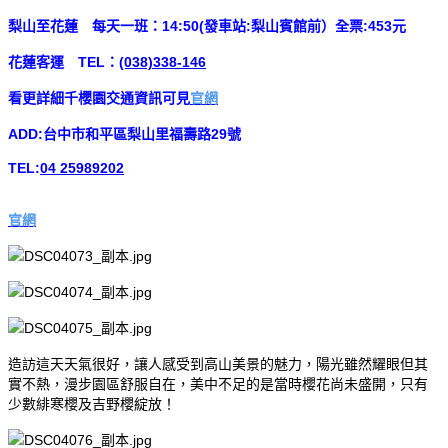
梨山至花蓮 每天一班：14:50(發車站:梨山賓館前）全票:453元
花蓮客運 TEL：
(038)338-146
看更詳細千櫻園交通資訊可見
官網
ADD:台中市和平區梨山里福壽路29號
TEL:
04 25989202
官網
造訪這天天氣很好，讓人感受到高山美景的魅力，陽光雖然耀眼但其
實不熱，漫步園區舒服自在，美中不足的是當時櫻花尚未盛開，只有
少數緋寒櫻及吉野櫻綻放！