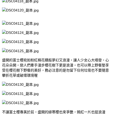
盛開的富士櫻宛如粉紅棉花糖般夢幻又浪漫，讓人少女心大噴發，心
花朵朵開，戀人們牽手漫步櫻花樹下更是浪漫，也可以帶上野餐墊享
受在櫻花樹下野餐的美好，務必注意的是勿留下任何垃圾也不要隨意
攀折花草或破壞環境喔
不讓富士櫻專美於前，盛開的緋寒櫻也來爭艷，嫣紅一片也挺浪漫