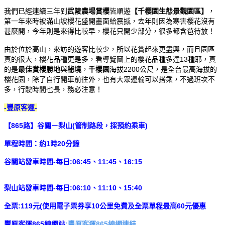
我們已經連續三年到
武陵農場賞櫻
皆順遊
【千櫻園生態景觀園區】
，
第一年來時被滿山坡櫻花盛開畫面給震撼，去年則因為寒害櫻花沒有
甚麼開，今年則是來得比較早，櫻花只開少部分，很多都含苞待放！
由於位於高山，來訪的遊客比較少，所以花賞起來更盡興，而且園區
真的很大，櫻花品種更是多，看導覽圖上的櫻花品種多達13種耶，真
的是
最佳賞櫻勝地
與
秘境
，
千櫻園
海拔2200公尺，是全台最高海拔的
櫻花園，除了自行開車前往外，也有大眾運輸可以搭乘，不過班次不
多，行駛時間也長，務必注意！
-豐原客運-
【865路】谷關－梨山(管制路段，採預約乘車)
單程時間：約1時20分鐘
谷關站發車時間-每日:06:45、11:45、16:15
梨山站發車時間-每日:06:10、11:10、15:40
全票:119元(使用電子票券享10公里免費及全票單程最高60元優惠
豐原客運865線網站
:
豐原客運865線網連結