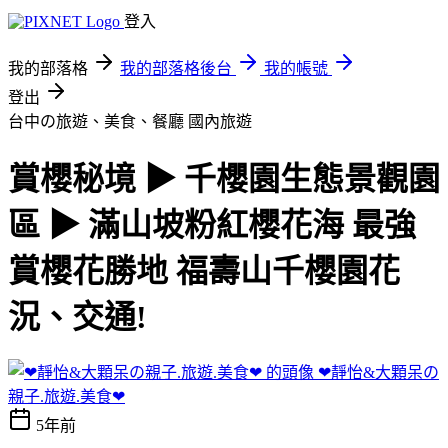
登入
我的部落格
我的部落格後台
我的帳號
登出
台中の旅遊、美食、餐廳
國內旅遊
賞櫻秘境 ▶ 千櫻園生態景觀園
區 ▶ 滿山坡粉紅櫻花海 最強
賞櫻花勝地 福壽山千櫻園花
況、交通!
❤靜怡&大顆呆の
親子.旅遊.美食❤
5年前