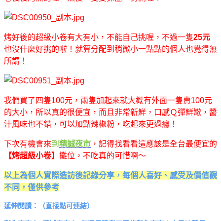
烤好後的超級小卷有大有小，不能自己挑喔，不過一隻
25元
也沒什麼好挑的啦！就算分配到稍微小一點點的個人也覺得無
所謂！
我們買了四隻100元，兩隻加起來就大概有外面一隻賣100元
的大小，所以真的很便宜，而且非常新鮮，口感Ｑ彈鮮嫩，醬
汁風味也不錯，可以加點辣椒粉，吃起來更過癮！
下次有機會來
到
精誠夜市
，記得找看看這應該是全台最便宜的
【烤超級小卷】
攤位，不吃真的可惜啊～
以上為個人實際造訪後記錄分享，每個人喜好、感受及價值觀
不同，僅供參考
延伸閱讀：（直接點可連結）