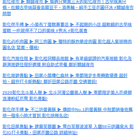
彰化夜市 ▶ 精誠夜市 ▶ 每週只營業三天的彰化夜市！古早味蔥仔
條、灶腳古早味蒜香烏龍豆干、添黑輪、純手工豆花圓仔冰 #精誠夜市
時間
彰化伴手禮 ▶ 小美布丁蛋糕專賣店 ▶ 不起眼的小店 超軟綿的古早味
蛋糕 一吃就停不了口的美味 #秀水 #彰化美食
彰化必吃肉圓 ▶ 阿三肉圓 ▶ 獨特的酥炸脆皮肉圓 彰化超人氣排隊肉
圓名店 菜單、價格!
彰化汽旅住宿 ▶ 彰化桂冠精品旅館 ▶ 有星級認證的汽車旅館 彰化及
鹿港旅遊住宿好選擇 附自助式早餐 鄰近精誠夜市
彰化旅遊景點 ▶ 田尾小葉欖仁森林 ▶ 季節限定冬季戀歌場景 超好
拍、超夯打卡新熱點! 鄰近田尾公路花園 交通資訊!
2020彰化北斗美人樹 ▶ 北斗河濱公園美人樹 ▶ 季節限定美人花盛開
浪漫粉紅花雪 彰化景點!
彰化伴手禮 ▶ 不二坊蛋黃酥 ▶ 傳說中No.1的蛋黃酥 中秋節過後依舊
排一個多小時才買到 彰化排隊名店!
彰化田尾景點 ▶ 建華芙蓉園 ▶ 雪白芙蓉波波草 入園50元送礦泉水 彰
化IG打卡景點、田尾花園公路 詳細地址!