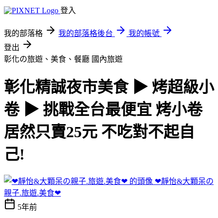
登入
我的部落格
我的部落格後台
我的帳號
登出
彰化の旅遊、美食、餐廳
國內旅遊
彰化精誠夜市美食 ▶ 烤超級小
卷 ▶ 挑戰全台最便宜 烤小卷
居然只賣25元 不吃對不起自
己!
❤靜怡&大顆呆の
親子.旅遊.美食❤
5年前