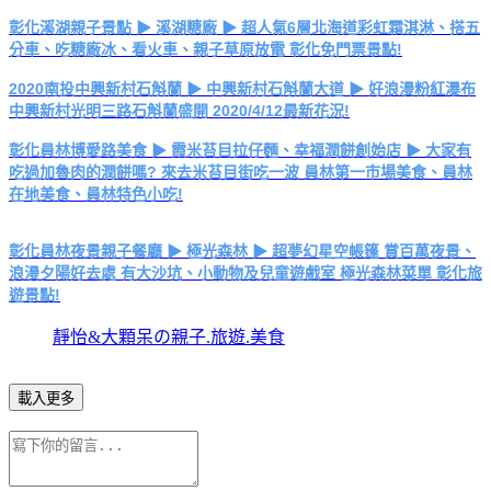
彰化溪湖親子景點 ▶ 溪湖糖廠 ▶ 超人氣6層北海道彩虹霜淇淋、搭五
分車、吃糖廠冰、看火車、親子草原放電 彰化免門票景點!
2020南投中興新村石斛蘭 ▶ 中興新村石斛蘭大道 ▶ 好浪漫粉紅瀑布
中興新村光明三路石斛蘭盛開 2020/4/12最新花況!
彰化員林博愛路美食 ▶ 霞米苔目拉仔麵、幸福潤餅創始店 ▶ 大家有
吃過加魯肉的潤餅嗎? 來去米苔目街吃一波 員林第一市場美食、員林
在地美食、員林特色小吃!
彰化員林夜景親子餐廳 ▶ 極光森林 ▶ 超夢幻星空帳篷 賞百萬夜景、
浪漫夕陽好去處 有大沙坑、小動物及兒童遊戲室 極光森林菜單 彰化旅
遊景點!
靜怡&大顆呆の親子.旅遊.美食
載入更多