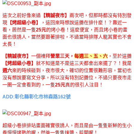
這次之前好像來過
【精誠夜市】
兩次吧，但那時都沒有特別發
現
【烤超級小卷】
，這回來時想說這攤在排什麼！？靠近一
看，居然是一隻
25元
的烤小卷！這麼便宜，而且烤小卷的畫
面也很誘人，當然要跟著排啦，不過當時排隊人龍其實也不會
太長！
【精誠夜市】
一個禮拜
營業三天，
每週三、五、六
，至於這攤
【烤超級小卷】
就不知道是不是這三天都會出來擺了？！我是
週六
來的時候碰到，夜市很大，確切的位置很難形容，當初也
沒有想說要寫文分享，所以沒有特別記攤位，不過只要夜市走
一圈一定會看到的，一隻
25元
真的很引人注目！
ADD:彰化縣彰化市林森路162號
超級小卷排排站畫面確實很誘人，而且是由一隻隻新鮮的生小
卷慢慢烤熟的喔，然後一隻隻抹醬、剪開喔！