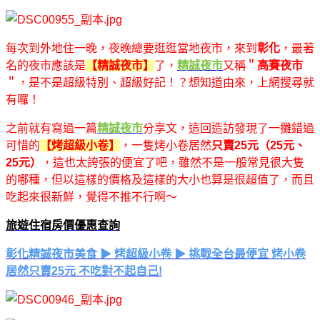
每次到外地住一晚，夜晚總要逛逛當地夜市，來到
彰化
，最著
名的夜市應該是
【精誠夜市】
了，
精誠夜市
又稱＂
高賽夜市
＂，是不是超級特別、超級好記！？想知道由來，上網搜尋就
有囉！
之前就有寫過一篇
精誠夜市
分享文，這回造訪發現了一攤錯過
可惜的
【烤超級小卷】
，一隻烤小卷居然
只賣25元（25元、
25元）
，這也太誇張的便宜了吧，雖然不是一般常見很大隻
的哪種，但以這樣的價格及這樣的大小也算是很超值了，而且
吃起來很新鮮，覺得不推不行啊～
旅遊住宿房價優惠查詢
彰化精誠夜市美食 ▶ 烤超級小卷 ▶ 挑戰全台最便宜 烤小卷
居然只賣25元 不吃對不起自己!