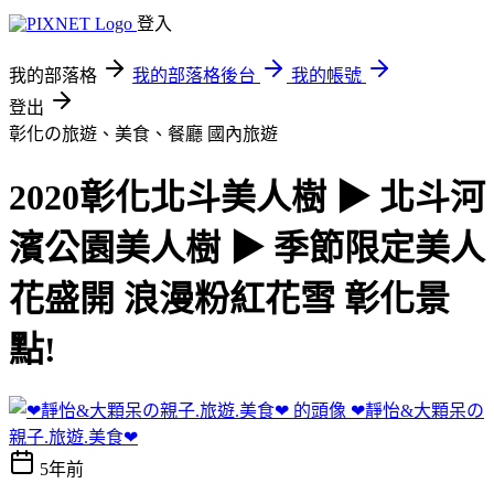
登入
我的部落格
我的部落格後台
我的帳號
登出
彰化の旅遊、美食、餐廳
國內旅遊
2020彰化北斗美人樹 ▶ 北斗河
濱公園美人樹 ▶ 季節限定美人
花盛開 浪漫粉紅花雪 彰化景
點!
❤靜怡&大顆呆の
親子.旅遊.美食❤
5年前