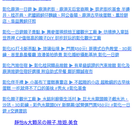
彰化鹿港一日遊 ▶ 鹿港老街．鹿港天后宮商圈 ▶ 逛老街吃美食 半邊
井、桂花巷、老國師蚵仔麵線、阿公香腸、鹿港古早味蛋糕、鳳珍餅
店、吳益興蚵仔煎
彰化一日遊親子景點 ▶ 興麥蛋捲烘焙王國觀光工廠 ▶ 彷彿進入童話
世界裡 CP值很高的親子DIY 好吃好玩的彰化觀光工廠
彰化IG打卡新亮點 ▶ 琉璃仙境 ▶ 門票$50元! 哥德式白色教堂．3D彩
繪．峇里島風餐廳 浪漫美拍造景 彰化婚紗攝影基地 彰化一日遊
彰化汽旅住宿 ▶ 彰化桂冠精品旅館 ▶ 有星級認證的汽車旅館 彰化及
鹿港旅遊住宿好選擇 附自助式早餐 鄰近精誠夜市
彰化伴手禮 ▶ 小美布丁蛋糕專賣店 ▶ 不起眼的小店 超軟綿的古早味
蛋糕 一吃就停不了口的美味 #秀水 #彰化美食
彰化親子觀光工廠 ▶ 水銡利廚衛生活村 ▶ 巨大水龍頭親子戲水池・
沙坑・3D彩繪・彩色水龍頭DIY 新開幕!試營運門票$50元! #彰化一日
遊 #交通資訊
靜怡&大顆呆の親子.旅遊.美食