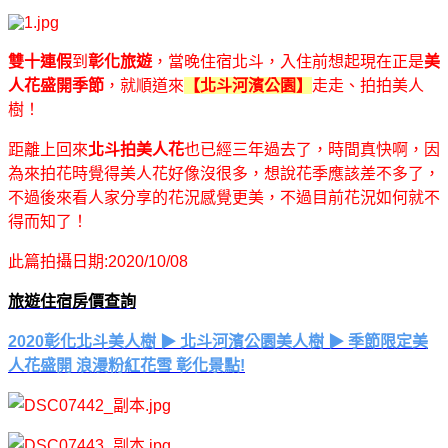
雙十連假
到
彰化旅遊
，當晚住宿北斗，入住前想起現在正是
美
人花盛開季節
，就順道來
【北斗河濱公園】
走走、拍拍美人
樹！
距離上回來
北斗拍美人花
也已經三年過去了，時間真快啊，因
為來拍花時覺得美人花好像沒很多，想說花季應該差不多了，
不過後來看人家分享的花況感覺更美，不過目前花況如何就不
得而知了！
此篇拍攝日期:2020/10/08
旅遊住宿房價查詢
2020彰化北斗美人樹 ▶ 北斗河濱公園美人樹 ▶ 季節限定美
人花盛開 浪漫粉紅花雪 彰化景點!