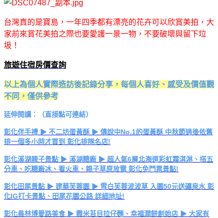
台灣真的是寶島，一年四季都有漂亮的花卉可以欣賞美拍，大
家前來賞花美拍之際也要愛護一景一物，不要破壞與留下垃
圾！
旅遊住宿房價查詢
以上為個人實際造訪後記錄分享，每個人喜好、感受及價值觀
不同，僅供參考
延伸閱讀：（直接點可連結）
彰化伴手禮 ▶ 不二坊蛋黃酥 ▶ 傳說中No.1的蛋黃酥 中秋節過後依舊
排一個多小時才買到 彰化排隊名店!
彰化溪湖親子景點 ▶ 溪湖糖廠 ▶ 超人氣6層北海道彩虹霜淇淋、搭五
分車、吃糖廠冰、看火車、親子草原放電 彰化免門票景點!
彰化田尾景點 ▶ 建華芙蓉園 ▶ 雪白芙蓉波波草 入園50元送礦泉水 彰
化IG打卡景點、田尾花園公路 詳細地址!
彰化員林博愛路美食 ▶ 霞米苔目拉仔麵、幸福潤餅創始店 ▶ 大家有