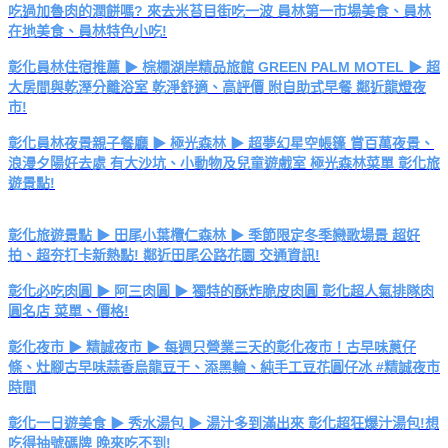
吃過加魯肉的潤餅嗎? 來去米苔目街吃一波 員林第一市場美食、員林
在地美食、員林特色小吃!
彰化員林住宿推薦 ▶ 棕櫚湖岸精品旅館 GREEN PALM MOTEL ▶ 超
大房間與乾溼分離浴室 乾淨舒適、高評價 附自助式早餐 鄰近龍燈夜
市!
彰化員林夜景親子餐廳 ▶ 極光森林 ▶ 超夢幻星空帳篷 賞百萬夜景、
浪漫夕陽好去處 有大沙坑、小動物及兒童遊戲室 極光森林菜單 彰化旅
遊景點!
彰化旅遊景點 ▶ 田尾小葉欖仁森林 ▶ 季節限定冬季戀歌場景 超好
拍、超夯打卡新熱點! 鄰近田尾公路花園 交通資訊!
彰化必吃肉圓 ▶ 阿三肉圓 ▶ 獨特的酥炸脆皮肉圓 彰化超人氣排隊肉
圓名店 菜單、價格!
彰化夜市 ▶ 精誠夜市 ▶ 每週只營業三天的彰化夜市！古早味蔥仔
條、灶腳古早味蒜香烏龍豆干、添黑輪、純手工豆花圓仔冰 #精誠夜市
時間
彰化一日遊美食 ▶ 秀水湯包 ▶ 湯汁多到滿出來 彰化超狂爆汁湯包!想
吃得抽號碼牌 晚來吃不到!