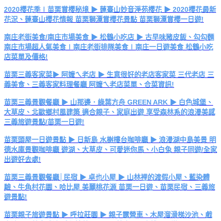
2020櫻花季∣苗栗賞櫻秘境 ▶ 蓮臺山妙音淨苑櫻花 ▶ 2020櫻花最新
花況、蓮臺山櫻花情報 苗栗獅潭賞櫻花景點 苗栗獅潭賞櫻一日遊!
南庄老街美食/南庄市場美食 ▶ 松鶴小吃店 ▶ 古早味豬皮飯、勾勾麵
南庄市場超人氣美食∣南庄老街排隊美食∣南庄一日遊美食 松鶴小吃
店菜單及價格!
苗栗三義客家菜▶ 阿嬤ㄟ老店 ▶ 生意很好的老店客家菜 三代老店 三
義美食、三義客家料理餐廳 阿嬤ㄟ老店菜單、合菜資訊!
苗栗三義景觀餐廳 ▶ 山那邊．綠葉方舟 GREEN ARK ▶ 白色城堡、
大草皮、北歐鄉村風建築 適合親子、家庭出遊 享受森林系的浪漫美感
三義旅遊景點/苗栗一日遊!
苗栗頭屋一日遊景點 ▶ 日新島 水榭樓台咖啡廳 ▶ 浪漫湖中島美景 明
德水庫景觀咖啡廳 遊湖、大草皮、可愛迷你馬、小白兔 親子同遊/全家
出遊好去處!
苗栗三義景觀餐廳│民宿 ▶ 卓也小屋 ▶ 山林裡的渡假小屋、藍染體
驗、牛角村花園、哈比屋 美麗桃花源 苗栗一日遊、苗栗民宿、三義旅
遊景點!
苗栗親子旅遊景點 ▶ 呼拉莊園 ▶ 親子露營車、木屋溜滑梯沙池、戲