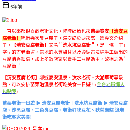
6年前
一直以來都很喜歡老街文化，陸陸續續也來
苗栗泰安
【清安豆
腐老街】
吃過幾次臭豆腐了，這次終於要來寫一篇專文介紹
了，
【清安豆腐老街】
又名
＂洗水坑豆腐街＂
，是一條「丁」
字型的古老街道，當地的水質甜甘以及遵循古法純手工做出的
豆腐清香細滑，加上多數店家以賣手工豆腐為主，故稱之為＂
豆腐街＂
【清安豆腐老街】
鄰近
泰安溫泉、汶水老街、大湖草莓
等景
點，可以安排
苗栗泡溫泉老街吃美食一日遊
！(
全台老街懶人
包點我
)
苗栗老街一日遊 ▶ 清安豆腐老街∣洗水坑豆腐街 ▶ 清安豆腐
店、炸黑豆腐、三色臭豆腐、老街好吃豆花、秋菊麻糬 逛老
街吃客家美食!