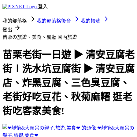
登入
我的部落格
我的部落格後台
我的帳號
登出
苗栗の旅遊、美食、餐廳
國內旅遊
苗栗老街一日遊 ▶ 清安豆腐老
街∣洗水坑豆腐街 ▶ 清安豆腐
店、炸黑豆腐、三色臭豆腐、
老街好吃豆花、秋菊麻糬 逛老
街吃客家美食!
❤靜怡&大顆呆の
親子.旅遊.美食❤