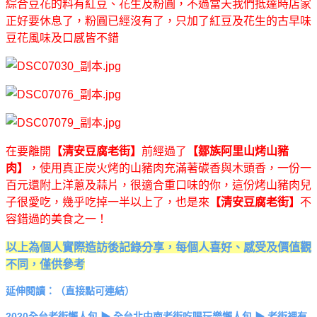
綜合豆花的料有紅豆、花生及粉圓，不過當天我們抵達時店家
正好要休息了，粉圓已經沒有了，只加了紅豆及花生的古早味
豆花風味及口感皆不錯
在要離開
【清安豆腐老街】
前經過了
【鄒族阿里山烤山豬
肉】
，使用真正炭火烤的山豬肉充滿著碳香與木頭香，一份一
百元還附上洋蔥及蒜片，很適合重口味的你，這份烤山豬肉兒
子很愛吃，幾乎吃掉一半以上了，也是來
【清安豆腐老街】
不
容錯過的美食之一！
以上為個人實際造訪後記錄分享，每個人喜好、感受及價值觀
不同，僅供參考
延伸閱讀：（直接點可連結）
2020全台老街懶人包 ▶ 全台北中南老街吃喝玩樂懶人包 ▶ 老街裡有