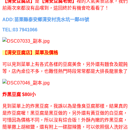
【清安豆腐店】
是
【清安豆腐老街】
裡的人氣美食店家，我們
前兩次來都沒有品嚐到，這回終於有機會吃看看了！
ADD:
苗栗縣泰安鄉清安村洗水坑一鄰49號
TEL:03 7941066
【清安豆腐店】菜單及價格
可以見到菜單上有各式各樣的豆腐美食，另外還有麵食及餛飩
等，店內桌位不多，也難怪熱門時段常常都是大排長龍景象了
炸黑豆腐 $80/小
見到菜單上的炸黑豆腐，我誤以為是像臭豆腐那樣，結果真的
是炸豆腐喔！黑豆腐是黑豆做的，另外還有黃豆做的白豆腐，
可惜因為價格不同，所以沒有綜合版！外酥內嫩的炸黑豆腐，
簡單撒上胡椒鹽，還有附上一碟甜辣醬，可以依照個人洗好沾