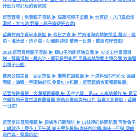
什麼好吃好玩的看這篇!
苗栗野餐∣免費親子景點 ▶ 貓裏喵親子公園 ▶ 大草皮、八爪章魚溜
滑梯、大沙池 野餐、親子旅遊好去處!
苗栗竹南免費玩水景點 ▶ 假日之森 ▶ 竹南濱海森林遊憩區 戲水、踏
浪、堆沙堡、追夕陽、沙灘躲避球 苗栗一日遊、苗栗海岸景點!
2020苗栗最新親子景點 ▶ 獅山多功能運動公園 ▶ 火炎山地景溜滑
梯、瓢蟲滑梯、戲水池、蘑菇造型廁所 昆蟲森林樂園主題公園 竹南獅
山親子公園!
苗栗公館美食∣家庭聚餐 ▶ 饗樂花園餐廳 ▶ 十道料理$2500元 德國
豬腳、油雞、芋頭糕必吃 免費KTV包廂、苗栗超值合菜餐廳推薦!
苗栗旅遊景點∣大湖景觀餐廳 ▶ 天空之城∣鳥v.s.人森林餐飲 ▶ 離天
空最近的天堂古堡景觀餐廳 療癒系優美湖光山色 苗栗大湖景點、苗栗
一日遊!
苗栗南庄景觀餐廳 ▶ 碧絡角花園咖啡 ▶ 山林裡的秘密花園 可愛兔子
∣繡球花∣櫻花∣下午茶 南庄櫻花景點/南庄咖啡廳/南庄一日遊 碧絡
角門票、營業時間!