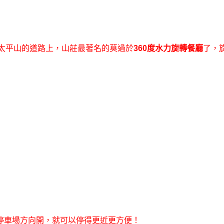
太平山的道路上，山莊最著名的莫過於
360度水力旋轉餐廳
了，
停車場方向開，就可以停得更近更方便！