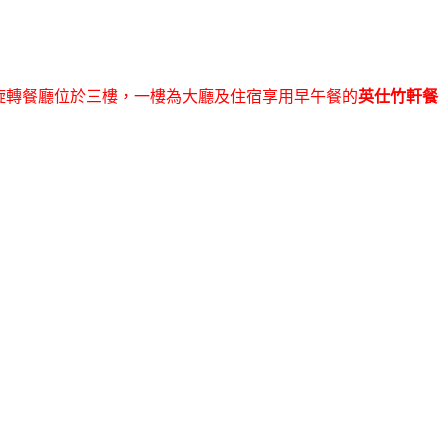
旋轉餐廳位於三樓，一樓為大廳及住宿享用早午餐的
英仕竹軒餐