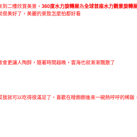
來到二樓欣賞美景，
360度水力旋轉屋
為
全球首座水力觀景旋轉
就很美好了，美麗的景致怎麼拍都好看
致會更讓人陶醉，隨著時間越晚，雲海也就漸漸飄散了
菜我就可以吃得很滿足了，喜歡在睡飽飽後來一碗熱呼呼的稀飯