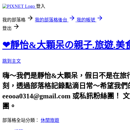
登入
我的部落格
我的部落格後台
我的帳號
登出
❤靜怡&大顆呆の親子.旅遊.美
跳到主文
嗨～我們是靜怡&大顆呆，假日不是在旅
刻，透過部落格記錄點滴日常～希望我們的文章，
eeooa0314@gmail.com 或私訊粉絲
團。
部落格全站分類：
休閒旅遊