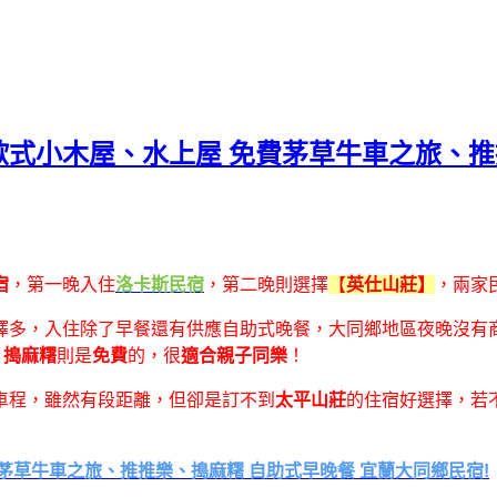
棟歐式小木屋、水上屋 免費茅草牛車之旅、
宿
，第一晚入住
洛卡斯民宿
，第二晚則選擇
【
英仕山莊】
，兩家
擇多，入住除了早餐還有供應自助式晚餐，大同鄉地區夜晚沒有
、搗麻糬
則是
免費
的，很
適合親子同樂
！
車程，雖然有段距離，但卻是訂不到
太平山莊
的住宿好選擇，若
費茅草牛車之旅、推推樂、搗麻糬 自助式早晚餐 宜蘭大同鄉民宿!