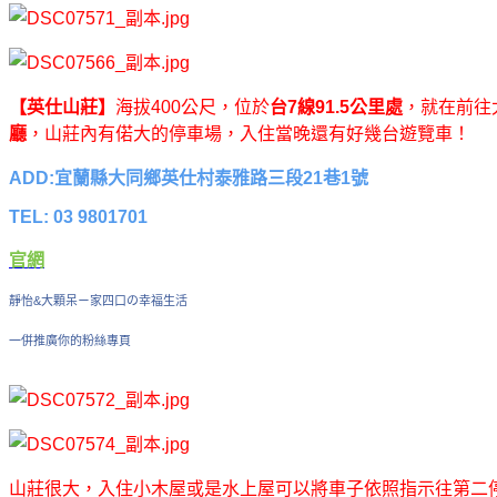
【英仕山莊】
海拔400公尺，位於
台7線91.5公里處
，就在前往
廳
，山莊內有偌大的停車場，入住當晚還有好幾台遊覽車！
ADD:宜蘭縣大同鄉英仕村泰雅路三段21巷1號
TEL: 03 9801701
官網
靜怡&大顆呆ㄧ家四口の幸福生活
一併推廣你的粉絲專頁
山莊很大，入住小木屋或是水上屋可以將車子依照指示往第二