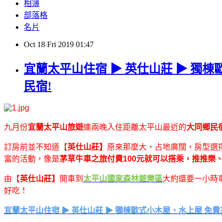
相簿
部落格
名片
Oct
18
Fri
2019
01:47
宜蘭太平山住宿 ▶ 英仕山莊 ▶ 獨
民宿!
九月份
宜蘭太平山旅遊
連兩晚入住距離太平山最近的
大同鄉民
訂房前並不知道【
英仕山莊】
原來那麼大，占地廣闊，房型選
富的活動，像是
茅草牛車之旅付費100元就可以搭乘，推推樂
由【
英仕山莊】
開車到
太平山國家森林遊樂區
大約還要一小時
好吃！
宜蘭太平山住宿 ▶ 英仕山莊 ▶ 獨棟歐式小木屋、水上屋 免