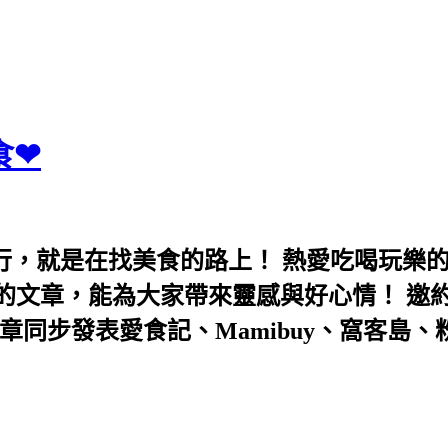
食❤
行，就是在找美食的路上！ 熱愛吃喝玩樂
能為大家帶來靈感與好心情！ 邀約eeooa031
團！ 文章同步發表愛食記、Mamibuy、窩客島、粉