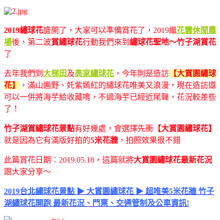
2019繡球花
盛開了，大家可以準備賞花了，2019繼
花露休閒農
場
後，第二波
賞繡球花
行動我們來到
繡球花聖地～竹子湖賞花
了
去年我們到
大梯田
及
高家繡球花
，今年則是造訪
【大賞園繡球
花】
，滿山遍野、奼紫嫣紅的繡球花唯美又浪漫，現在造訪還
可以一併將海芋給收藏唷，不過海芋已經近尾聲，花況較差些
了！
竹子湖賞繡球花景點
有好幾處，會選擇先衝
【大賞園繡球花】
就是因為它有滿版好拍的
5米花牆
，拍照效果很不錯
此篇賞花日期：2019.05.18，這篇就將
大賞園繡球花最新花況
跟大家分享～
2019台北繡球花景點 ▶ 大賞園繡球花 ▶ 超唯美5米花牆 竹子
湖繡球花開跑 最新花況、門票、交通管制及公車資訊!