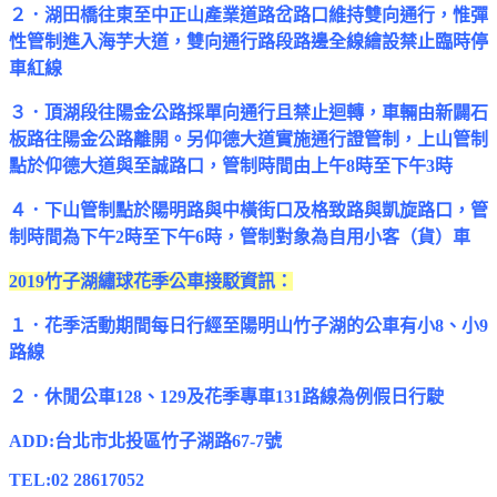
２．湖田橋往東至中正山產業道路岔路口維持雙向通行，惟彈
性管制進入海芋大道，雙向通行路段路邊全線繪設禁止臨時停
車紅線
３．頂湖段往陽金公路採單向通行且禁止迴轉，車輛由新闢石
板路往陽金公路離開。另仰德大道實施通行證管制，上山管制
點於仰德大道與至誠路口，管制時間由上午8時至下午3時
４．下山管制點於陽明路與中橫街口及格致路與凱旋路口，管
制時間為下午2時至下午6時，管制對象為自用小客（貨）車
2019竹子湖繡球花季公車接駁資訊：
１．花季活動期間每日行經至陽明山竹子湖的公車有小8、小9
路線
２．休閒公車128、129及花季專車131路線為例假日行駛
ADD:台北市北投區竹子湖路67-7號
TEL:02 28617052