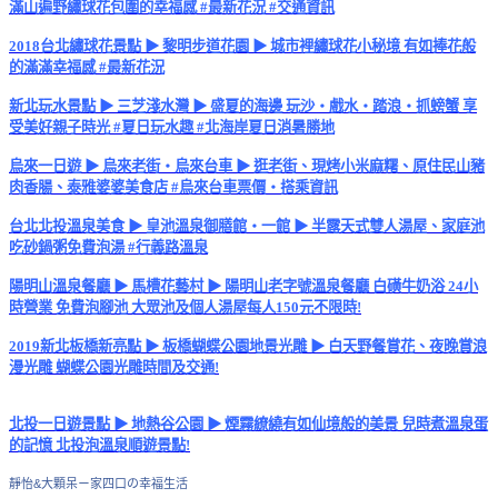
滿山遍野繡球花包圍的幸福感 #最新花況 #交通資訊
2018台北繡球花景點 ▶ 黎明步道花園 ▶ 城市裡繡球花小秘境 有如捧花般
的滿滿幸福感 #最新花況
新北玩水景點 ▶ 三芝淺水灣 ▶ 盛夏的海邊 玩沙・戲水・踏浪・抓螃蟹 享
受美好親子時光 #夏日玩水趣 #北海岸夏日消暑勝地
烏來一日遊 ▶ 烏來老街・烏來台車 ▶ 逛老街、現烤小米麻糬、原住民山豬
肉香腸、泰雅婆婆美食店 #烏來台車票價・搭乘資訊
台北北投溫泉美食 ▶ 皇池溫泉御膳館・一館 ▶ 半露天式雙人湯屋、家庭池
吃砂鍋粥免費泡湯 #行義路溫泉
陽明山溫泉餐廳 ▶ 馬槽花藝村 ▶ 陽明山老字號溫泉餐廳 白磺牛奶浴 24小
時營業 免費泡腳池 大眾池及個人湯屋每人150元不限時!
2019新北板橋新亮點 ▶ 板橋蝴蝶公園地景光雕 ▶ 白天野餐賞花、夜晚賞浪
漫光雕 蝴蝶公園光雕時間及交通!
北投一日遊景點 ▶ 地熱谷公園 ▶ 煙霧繚繞有如仙境般的美景 兒時煮溫泉蛋
的記憶 北投泡溫泉順遊景點!
靜怡&大顆呆ㄧ家四口の幸福生活