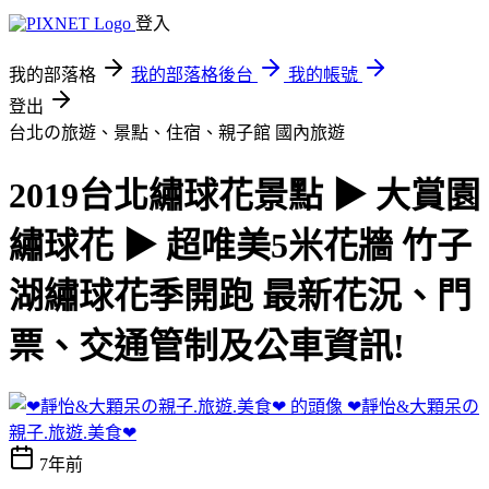
登入
我的部落格
我的部落格後台
我的帳號
登出
台北の旅遊、景點、住宿、親子館
國內旅遊
2019台北繡球花景點 ▶ 大賞園
繡球花 ▶ 超唯美5米花牆 竹子
湖繡球花季開跑 最新花況、門
票、交通管制及公車資訊!
❤靜怡&大顆呆の
親子.旅遊.美食❤
7年前