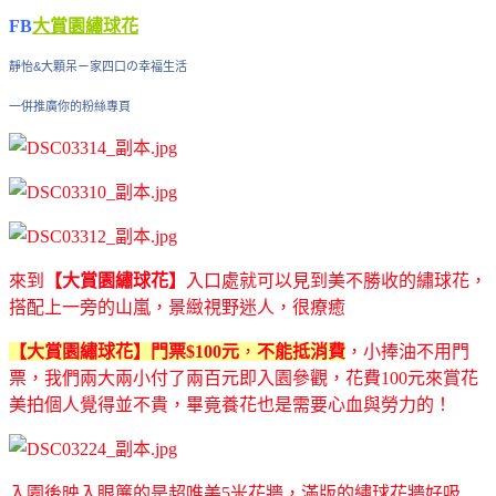
FB
大賞園繡球花
靜怡&大顆呆ㄧ家四口の幸福生活
一併推廣你的粉絲專頁
來到
【大賞園繡球花】
入口處就可以見到美不勝收的繡球花，
搭配上一旁的山嵐，景緻視野迷人，很療癒
【大賞園繡球花】門票$100元
，
不能抵消費
，小捧油不用門
票，我們兩大兩小付了兩百元即入園參觀，花費100元來賞花
美拍個人覺得並不貴，畢竟養花也是需要心血與勞力的！
入園後映入眼簾的是超唯美5米花牆，滿版的繡球花牆好吸