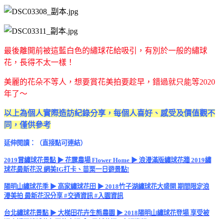
最後離開前被這藍白色的繡球花給吸引，有別於一般的繡球
花，長得不太一樣！
美麗的花朵不等人，想要賞花美拍要趁早，錯過就只能等2020
年了～
以上為個人實際造訪紀錄分享，每個人喜好、感受及價值觀不
同，僅供參考
延伸閱讀：（直接點可連結）
2019賞繡球花景點 ▶ 花露農場 Flower Home ▶ 浪漫滿版繡球花牆 2019繡
球花最新花況 網美IG打卡、苗栗一日遊景點!
陽明山繡球花季 ▶ 高家繡球花田 ▶ 2018竹子湖繡球花大盛開 期間限定浪
漫美拍 最新花況分享 #交通資訊 #入園資訊
台北繡球花景點 ▶ 大梯田花卉生態農園 ▶ 2018陽明山繡球花登場 享受被