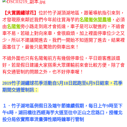
【大賞園繡球花】
位於竹子湖頂湖地區，跟著導航指引來到，
才發現原來鄰近我們今年前往賞海芋的
名陽匍休閒農場
，必須
由
名陽匍
旁小路走到底才會抵達，車子是可以駛進的，不過會
車不易，若碰上對向來車，會很麻煩，加上裡面停車位少之又
少，所以不建議開進去，我們一開始不知道開了進去，結果裡
面塞住了，最後只能驚險的倒車出來！
不過外圍也只有名陽匍前方有幾個停車位，平日遊客應該還
好，若是假日建議大家搭乘大眾運輸前來會比較方便，除了會
有交通管制的問題之外，也不好停車喔！
2019竹子湖繡球花季活動自5月18日起跑至6月9日結束，花季
期間交通管制訊：
１．竹子湖地區例假日及端午節連續假期，每日上午9時至下
午6時，湖田橋往西經海芋大道至往中正山之岔路口，授權北
投分局依實際車流量彈性順時鐘單行管制