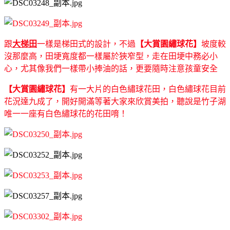
跟
大梯田
一樣是梯田式的設計，不過
【大賞園繡球花】
坡度較
沒那麼高，田埂寬度都一樣屬於狹窄型，走在田埂中務必小
心，尤其像我們一樣帶小捧油的話，更要隨時注意孩童安全
【大賞園繡球花】
有一大片的白色繡球花田，白色繡球花目前
花況達九成了，開好開滿等著大家來欣賞美拍，聽說是竹子湖
唯一一座有白色繡球花的花田唷！