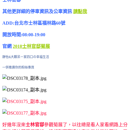
其他更詳細的停車資訊及公車資訊
請點我
ADD:台北市士林區福林路60號
開放時間:08:00-19:00
官網
2018士林官邸菊展
靜怡&大顆呆ㄧ家四口の幸福生活
一併推廣你的粉絲專頁
好幾年沒來
士林官邸
參觀菊展了，以往總是看人家看網路上分