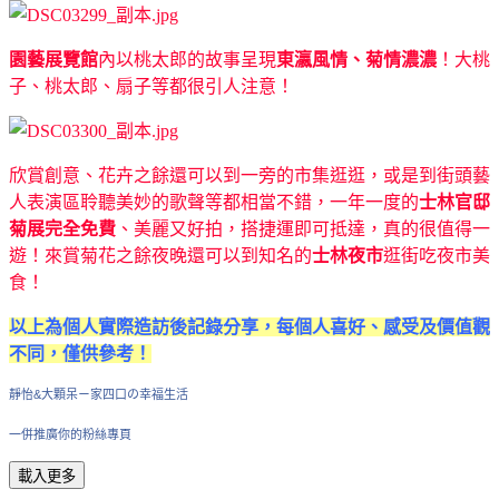
園藝展覽館
內以桃太郎的故事呈現
東瀛風情、菊情濃濃
！大桃
子、桃太郎、扇子等都很引人注意！
欣賞創意、花卉之餘還可以到一旁的市集逛逛，或是到街頭藝
人表演區聆聽美妙的歌聲等都相當不錯，一年一度的
士林官邸
菊展完全免費
、美麗又好拍，搭捷運即可抵達，真的很值得一
遊！來賞菊花之餘夜晚還可以到知名的
士林夜市
逛街吃夜市美
食！
以上為個人實際造訪後記錄分享，每個人喜好、感受及價值觀
不同，僅供參考！
靜怡&大顆呆ㄧ家四口の幸福生活
一併推廣你的粉絲專頁
載入更多