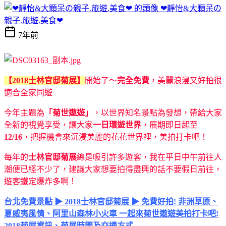
❤靜怡&大顆呆の
親子.旅遊.美食❤
7年前
【2018士林官邸菊展】
開始了～
完全免費
，美麗浪漫又好拍很
適合全家同遊
今年主題為
「菊世遨遊」
，以世界知名景點為發想，帶給大家
全新的視覺享受，讓大家
一日環遊世界
，展期即日起至
12/16
，把握機會來沉浸美麗的花花世界裡，美拍打卡吧！
每年的
士林官邸菊展
總是吸引許多遊客，我在平日中午前往人
潮便已經不少了，建議大家想要拍得盡興的話不要假日前往，
遊客鐵定爆炸多啊！
台北免費景點 ▶ 2018士林官邸菊展 ▶ 免費好拍! 非洲草原、
夏威夷風情、阿里山森林小火車 一起來菊世遨遊美拍打卡吧!
2018菊展資訊、菊展時間及交通方式