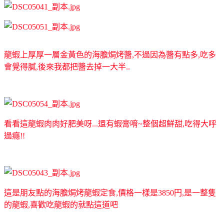
龍蝦上厚厚一層金黃色的海膽焗烤醬,不過因為醬有點多,吃多
會覺得膩,後來我都把醬去掉一大半..
看看這龍蝦肉肉好肥美呀...還有蝦膏唷~整個超鮮甜,吃得大呼
過癮!!
這是朋友點的海膽焗烤龍蝦定食,價格一樣是3850円,是一整隻
的龍蝦,喜歡吃龍蝦的就點這道吧