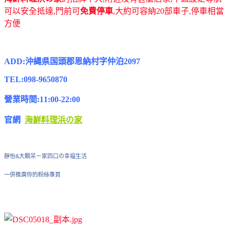
可以安全抵達,門前可
免費停車
,大約可容納20部車子,停車相當
方便
ADD:沖縄県国頭郡恩納村字仲泊2097
TEL:098-9650870
營業時間:11:00-22:00
官網
海鮮料理浜の家
靜怡&大顆呆ㄧ家四口の幸福生活
一併推廣你的粉絲專頁