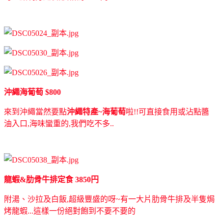
沖繩海葡萄 $800
來到沖繩當然要點
沖繩特產~海葡萄
啦!!可直接食用或沾點醬
油入口,海味蠻重的,我們吃不多..
龍蝦&肋骨牛排定食 3850円
附湯、沙拉及白飯,超級豐盛的呀~有一大片肋骨牛排及半隻焗
烤龍蝦...這樣一份絕對飽到不要不要的