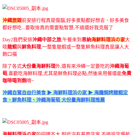
沖繩旅遊
前安排行程真是傷腦,好多景點都好想去、好多美食
都好想吃...要取捨真的需要點智慧,不過還好我克服了
Day2我們安排
沖繩中部之旅
,午餐來到
恩納
海鮮料理浜の家
大
啖
龍蝦
與
鮮魚料理
,一整隻龍蝦或一整隻鮮魚料理真是讓人大
飽口福
除了各式
大份量海鮮料理
外,還有來沖繩一定要吃的
沖繩海葡
萄
,喜歡吃海鮮料理,尤其是鮮魚料理必點,然後來用餐還能
免費
咖啡喝到飽
唷~
沖繩自駕自由行美食 ▶ 海鮮料理浜の家 ▶ 海膽焗烤龍蝦定
食、鮮魚料理、沖繩海葡萄 大份量海鮮料理推薦
海鮮料理浜の家
的招牌不大,附近沒有甚麼店家,不過設定導航