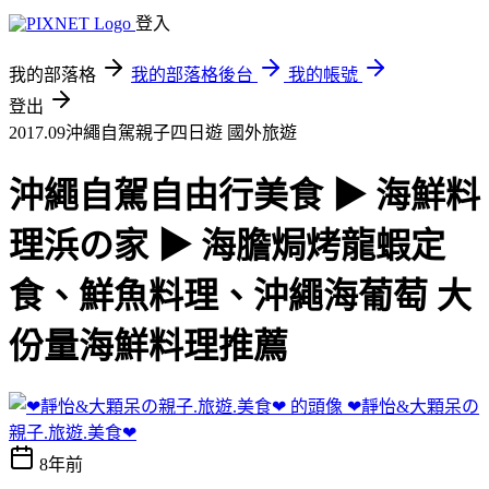
登入
我的部落格
我的部落格後台
我的帳號
登出
2017.09沖繩自駕親子四日遊
國外旅遊
沖繩自駕自由行美食 ▶ 海鮮料
理浜の家 ▶ 海膽焗烤龍蝦定
食、鮮魚料理、沖繩海葡萄 大
份量海鮮料理推薦
❤靜怡&大顆呆の
親子.旅遊.美食❤
8年前