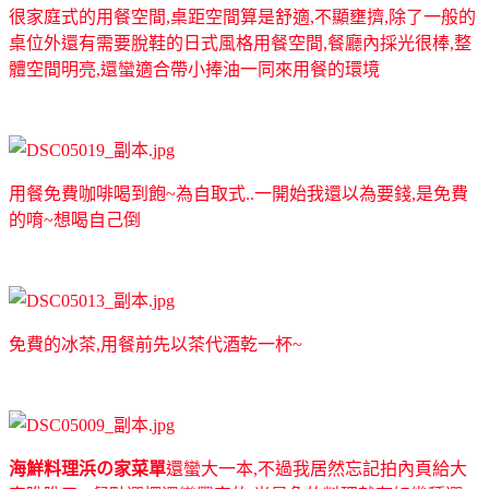
很家庭式的用餐空間,桌距空間算是舒適,不顯壅擠,除了一般的
桌位外還有需要脫鞋的日式風格用餐空間,餐廳內採光很棒,整
體空間明亮,還蠻適合帶小捧油一同來用餐的環境
用餐免費咖啡喝到飽~為自取式..一開始我還以為要錢,是免費
的唷~想喝自己倒
免費的冰茶,用餐前先以茶代酒乾一杯~
海鮮料理浜の家菜單
還蠻大一本,不過我居然忘記拍內頁給大