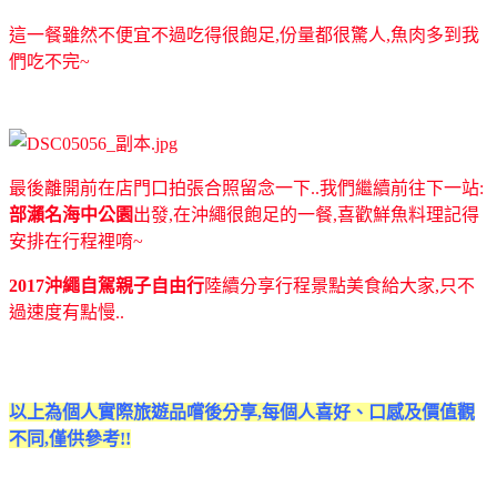
這一餐雖然不便宜不過吃得很飽足,份量都很驚人,魚肉多到我
們吃不完~
最後離開前在店門口拍張合照留念一下..我們繼續前往下一站:
部瀨名海中公園
出發,在沖繩很飽足的一餐,喜歡鮮魚料理記得
安排在行程裡唷~
2017沖繩自駕親子自由行
陸續分享行程景點美食給大家,只不
過速度有點慢..
以上為個人實際旅遊品嚐後分享,每個人喜好、口感及價值觀
不同,僅供參考!!