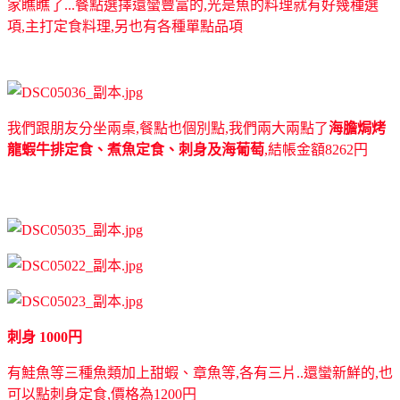
家瞧瞧了...餐點選擇還蠻豐富的,光是魚的料理就有好幾種選
項,主打定食料理,另也有各種單點品項
我們跟朋友分坐兩桌,餐點也個別點,我們兩大兩點了
海膽焗烤
龍蝦牛排定食、煮魚定食、刺身及海葡萄
,結帳金額8262円
刺身 1000円
有鮭魚等三種魚類加上甜蝦、章魚等,各有三片..還蠻新鮮的,也
可以點刺身定食,價格為1200円