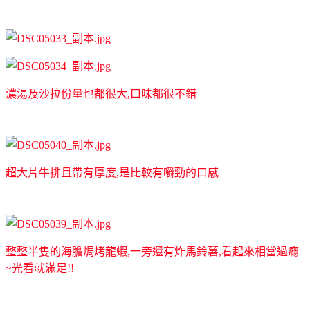
濃湯及沙拉份量也都很大,口味都很不錯
超大片牛排且帶有厚度,是比較有嚼勁的口感
整整半隻的海膽焗烤龍蝦,一旁還有炸馬鈴薯,看起來相當過癮
~光看就滿足!!