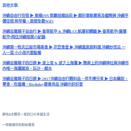
其他文章:
沖繩自由行住宿 ▶ 東橫INN 那霸旭橋站前 ▶ 鄰近單軌電車及國際通 沖繩平
價住宿 附早餐、房間免費WiFi
沖繩自駕親子自由行 ▶ 香草航空 & 沖繩LCC航廈初體驗 ▶ 香草航空(廉價
航空)飛往沖繩搭乘小紀錄
沖繩第一牧志公設市場美食 ▶ 花笠食堂 ▶ 沖繩風家庭料理 沖繩炒苦瓜 一
人一菜 小小孩也要點餐
沖繩自駕親子四日遊 ▶ 波上宮 & 波之上海灘 ▶ 懸崖上的沖繩神社與沖繩市
內唯一海灘踏浪、玩沙、戲水
沖繩自駕親子四日遊 ▶ 2017沖繩自由行戰利品、伴手禮分享 ▶ 日本藥妝、
零食、吹風機、Birthday嬰童用品 沖繩也好好買
靜怡&大顆呆ㄧ家四口の幸福生活
一併推廣你的粉絲專頁