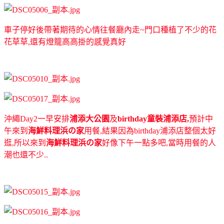
車子停好後帶著期待的心情往餐廳內走~門口種植了不少的花
花草草,還有燈籠高高掛的感覺真好
沖繩Day2一早安排
浦添大公園
及
birthday童裝浦添店,
預計中
午來到
海鮮料理浜の家
用餐,結果因為birthday浦添店整個太好
逛,所以來到
海鮮料理浜の家
好像下午一點多吧,當時用餐的人
潮也還不少..