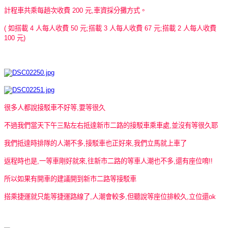
計程車共乘每趟次收費 200 元,車資採分攤方式。
( 如搭載 4 人每人收費 50 元;搭載 3 人每人收費 67 元;搭載 2 人每人收費
100 元)
很多人都說接駁車不好等,要等很久
不過我們當天下午三點左右抵達新市二路的接駁車乘車處,並沒有等很久耶
我們抵達時排隊的人潮不多,接駁車也正好來,我們立馬就上車了
返程時也是,一等車剛好就來,往新市二路的等車人潮也不多,還有座位唷!!
所以如果有開車的建議開到新市二路等接駁車
搭乘捷運就只能等捷運路線了,人潮會較多,但聽說等座位排較久,立位還ok