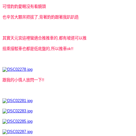
可惜鈞鈞愛睏沒有看鏡頭
也辛苦大顆呆把拔了,背著鈞鈞跟著我趴趴造
其實天元宮這裡蠻適合推推車的,都有坡道可以推
搭乘接駁車也都是低底盤的,所以推車ok!!
跟我的小情人放閃一下!!