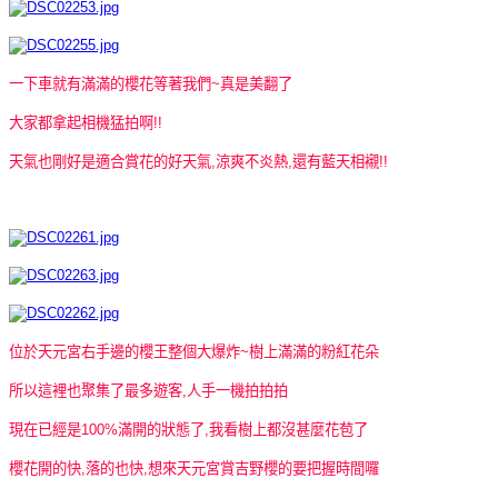
一下車就有滿滿的櫻花等著我們~真是美翻了
大家都拿起相機猛拍啊!!
天氣也剛好是適合賞花的好天氣,涼爽不炎熱,還有藍天相襯!!
位於天元宮右手邊的櫻王整個大爆炸~樹上滿滿的粉紅花朵
所以這裡也聚集了最多遊客,人手一機拍拍拍
現在已經是100%滿開的狀態了,我看樹上都沒甚麼花苞了
櫻花開的快,落的也快,想來天元宮賞吉野櫻的要把握時間囉