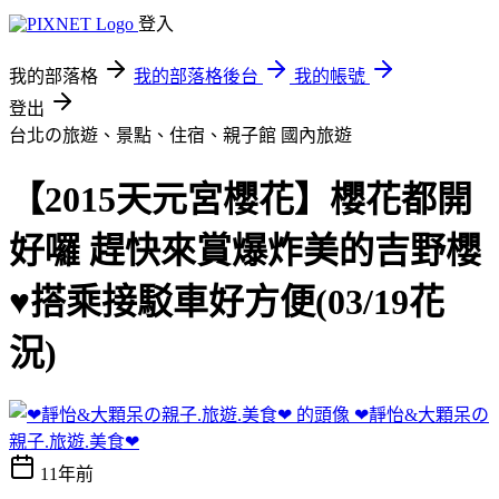
登入
我的部落格
我的部落格後台
我的帳號
登出
台北の旅遊、景點、住宿、親子館
國內旅遊
【2015天元宮櫻花】櫻花都開
好囉 趕快來賞爆炸美的吉野櫻
♥搭乘接駁車好方便(03/19花
況)
❤靜怡&大顆呆の
親子.旅遊.美食❤
11年前