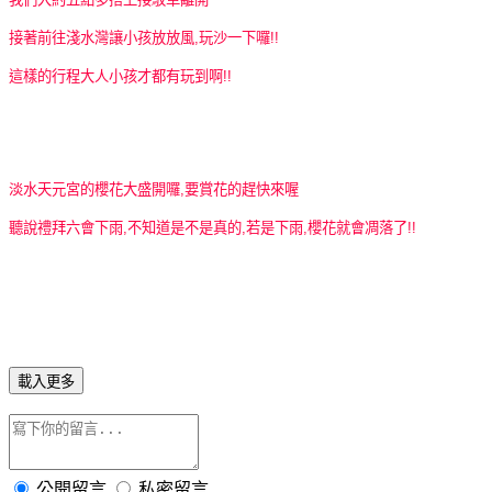
接著前往淺水灣讓小孩放放風,玩沙一下囉!!
這樣的行程大人小孩才都有玩到啊!!
淡水天元宮的櫻花大盛開囉,要賞花的趕快來喔
聽說禮拜六會下雨,不知道是不是真的,若是下雨,櫻花就會凋落了!!
載入更多
公開留言
私密留言