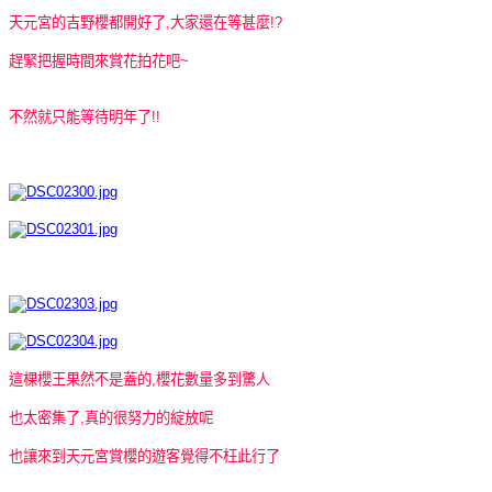
天元宮的吉野櫻都開好了,大家還在等甚麼!?
趕緊把握時間來賞花拍花吧~
不然就只能等待明年了!!
這棵櫻王果然不是蓋的,櫻花數量多到驚人
也太密集了,真的很努力的綻放呢
也讓來到天元宮賞櫻的遊客覺得不枉此行了