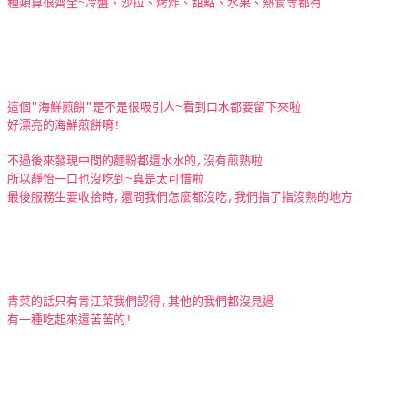
種類算很齊全~冷盤、沙拉、烤炸、甜點、水果、熱食等都有
這個"海鮮煎餅"是不是很吸引人~看到口水都要留下來啦
好漂亮的海鮮煎餅唷!
不過後來發現中間的麵粉都還水水的,沒有煎熟啦
所以靜怡一口也沒吃到~真是太可惜啦
最後服務生要收拾時,還問我們怎麼都沒吃,我們指了指沒熟的地方
青菜的話只有青江菜我們認得,其他的我們都沒見過
有一種吃起來還苦苦的!