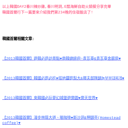
以上韓國DAY2春川辣炒雞,春川明洞,E酷海鮮自助火鍋餐分享完畢
韓國首爾行下一篇要來介紹我們第234晚的住宿飯店了!
韓國首爾相關文章:
【2013韓國首爾】遊韓必造訪景點♥南韓總統府~青瓦臺&青瓦臺舍廊房♥
【2013韓國首爾】韓國必逛必吃♥搭地鐵逛梨大&挪夫部隊鍋놀부부대찌개♥
【2013韓國首爾】來韓國必玩夢幻城堡遊樂園♥樂天世界♥
【2013韓國首爾】漫步林蔭大道、喝咖啡♥新沙洞&狎鷗亭(Homestead
coffee)♥