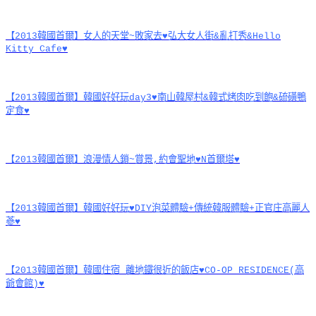
【2013韓國首爾】女人的天堂~敗家去♥弘大女人街&亂打秀&Hello
Kitty Cafe♥
【2013韓國首爾】韓國好好玩day3♥南山韓屋村&韓式烤肉吃到飽&硫磺鴨
定食♥
【2013韓國首爾】浪漫情人鎖~賞景,約會聖地♥N首爾塔♥
【2013韓國首爾】韓國好好玩♥DIY泡菜體驗+傳統韓服體驗+正官庄高麗人
蔘♥
【2013韓國首爾】韓國住宿 離地鐵很近的飯店♥CO-OP RESIDENCE(高
爺會館)♥