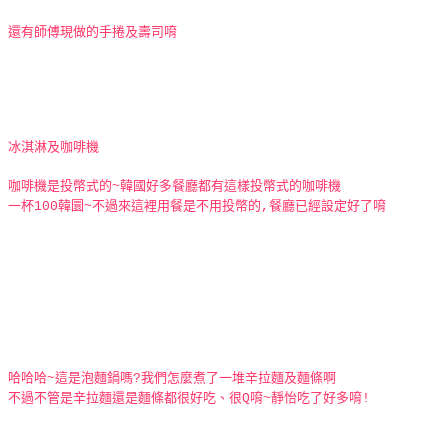
還有師傅現做的手捲及壽司唷
冰淇淋及咖啡機
咖啡機是投幣式的~韓國好多餐廳都有這樣投幣式的咖啡機
一杯100韓圜~不過來這裡用餐是不用投幣的,餐廳已經設定好了唷
哈哈哈~這是泡麵鍋嗎?我們怎麼煮了一堆辛拉麵及麵條啊
不過不管是辛拉麵還是麵條都很好吃、很Q唷~靜怡吃了好多唷!