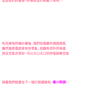
是說我們好厲害~好像就我們剩最少哈哈!!
吃完美味的辣炒雞後,我們到餐廳外頭透透氣
雖然風景看起來有些零亂,但頗有郊外的味道
而且空氣非常好~可以大口大口的呼吸新鮮空氣
接著我們就要往下一個行程邁進啦~
春川明洞
!!