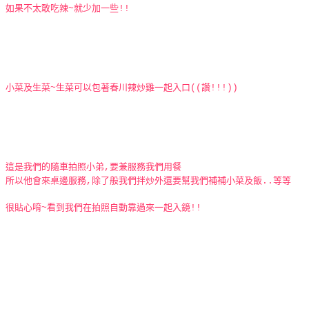
如果不太敢吃辣~就少加一些!!
小菜及生菜~生菜可以包著春川辣炒雞一起入口((讚!!!))
這是我們的隨車拍照小弟,要兼服務我們用餐
所以他會來桌邊服務,除了般我們拌炒外還要幫我們補補小菜及飯..等等
很貼心唷~看到我們在拍照自動靠過來一起入鏡!!