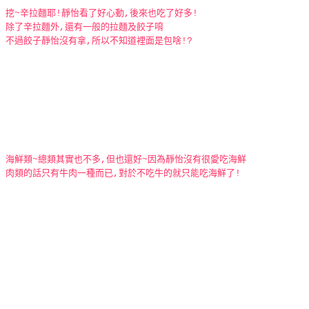
挖~辛拉麵耶!靜怡看了好心動,後來也吃了好多!
除了辛拉麵外,還有一般的拉麵及餃子唷
不過餃子靜怡沒有拿,所以不知道裡面是包啥!?
海鮮類~總類其實也不多,但也還好~因為靜怡沒有很愛吃海鮮
肉類的話只有牛肉一種而已,對於不吃牛的就只能吃海鮮了!