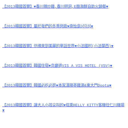
【2013韓國首爾】♥春川辣炒雞,春川明洞,E酷海鮮自助火鍋餐♥
【2013韓國首爾】屬於我們的冬季戀歌♥南怡島남이섬♥
【2013韓國首爾】彷彿來到美麗的童話世界♥小法國村(小法蘭西)♥
【2013韓國首爾】韓國住宿♥京畿道VIS A VIS HOTEL (VSV)♥
【2013韓國首爾】韓國必吃必逛♥本家漢陽蔘雞湯&東大門Doota♥
【2013韓國首爾】讓大人小孩尖叫的♥搭乘HELLY KITTY客機往仁川機場
♥