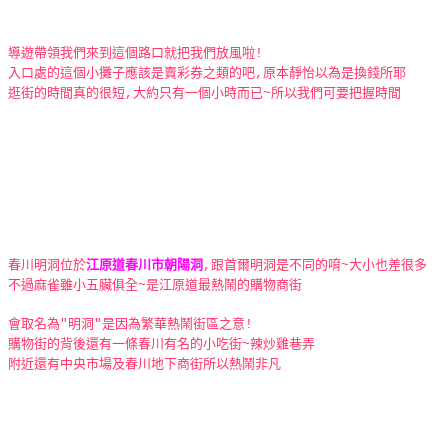
導遊帶領我們來到這個路口就把我們放風啦!
入口處的這個小攤子應該是賣彩券之類的吧,原本靜怡以為是換錢所耶
逛街的時間真的很短,大約只有一個小時而已~所以我們可要把握時間
春川明洞位於
江原道春川市朝陽洞
,跟首爾明洞是不同的唷~大小也差很多
不過麻雀雖小五臟俱全~是江原道最熱鬧的購物商街
會取名為"明洞"是因為繁華熱鬧街區之意!
購物街的背後還有一條春川有名的小吃街~辣炒雞巷弄
附近還有中央市場及春川地下商街所以熱鬧非凡