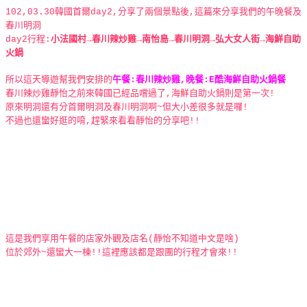
102,03.30韓國首爾day2,分享了兩個景點後,這篇來分享我們的午晚餐及
春川明洞
day2行程:
小法國村→春川辣炒雞→南怡島→春川明洞→弘大女人街→海鮮自助
火鍋
所以這天導遊幫我們安排的
午餐:春川辣炒雞,晚餐:E酷海鮮自助火鍋餐
春川辣炒雞靜怡之前來韓國已經品嚐過了,海鮮自助火鍋則是第一次!
原來明洞還有分首爾明洞及春川明洞啊~但大小差很多就是囉!
不過也還蠻好逛的唷,趕緊來看看靜怡的分享吧!!
這是我們享用午餐的店家外觀及店名(靜怡不知道中文是啥)
位於郊外~還蠻大一棟!!這裡應該都是跟團的行程才會來!!