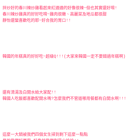
拌炒好的春川辣炒雞看起來紅通通的好像很辣~但也其實還好唷!
春川辣炒雞真的好好吃唷~雞肉很嫩、高麗菜及地瓜都很甜
靜怡還蠻喜歡吃的耶~好合我的胃口!!
韓國的年糕真的好好吃~超級Q!!!(大家來韓國一定不要錯過年糕啊)
還有清湯及白開水給大家配!!
韓國人吃飯都喜歡配開水嗎?怎麼我們不管道哪用餐都有白開水啊!!!
這麼一大鍋被我們四個女生掃到剩下這麼一點點