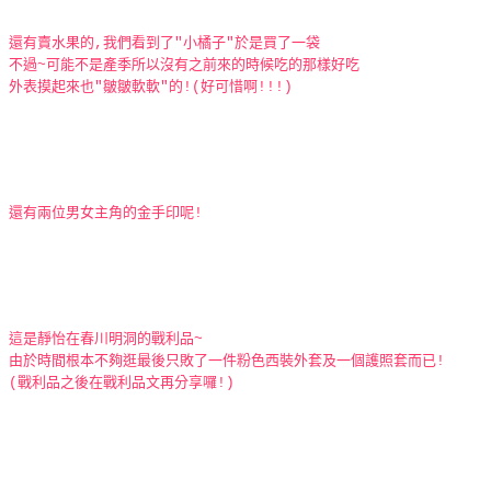
還有賣水果的,我們看到了"小橘子"於是買了一袋
不過~可能不是產季所以沒有之前來的時候吃的那樣好吃
外表摸起來也"皺皺軟軟"的!(好可惜啊!!!)
還有兩位男女主角的金手印呢!
這是靜怡在春川明洞的戰利品~
由於時間根本不夠逛最後只敗了一件粉色西裝外套及一個護照套而已!
(戰利品之後在戰利品文再分享囉!)