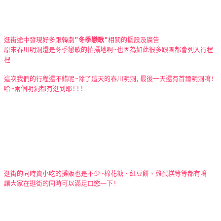
逛街途中發現好多跟韓劇
"冬季戀歌"
相關的擺設及廣告
原來春川明洞還是冬季戀歌的拍攝地啊~也因為如此很多跟團都會列入行程
裡
這次我們的行程還不錯呢~除了這天的春川明洞,最後一天還有首爾明洞唷!
哈~兩個明洞都有逛到耶!!!
逛街的同時賣小吃的攤販也是不少~棉花糖、紅豆餅、雞蛋糕等等都有唷
讓大家在逛街的同時可以滿足口慾一下!