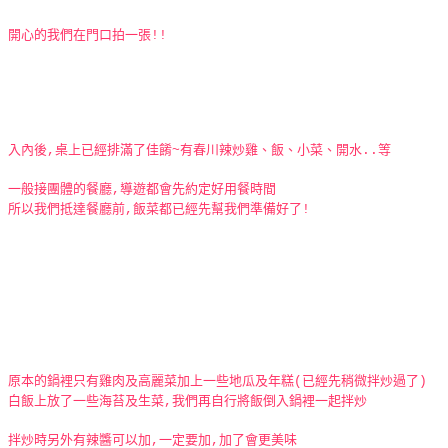
開心的我們在門口拍一張!!
入內後,桌上已經排滿了佳餚~有春川辣炒雞、飯、小菜、開水..等
一般接團體的餐廳,導遊都會先約定好用餐時間
所以我們抵達餐廳前,飯菜都已經先幫我們準備好了!
原本的鍋裡只有雞肉及高麗菜加上一些地瓜及年糕(已經先稍微拌炒過了)
白飯上放了一些海苔及生菜,我們再自行將飯倒入鍋裡一起拌炒
拌炒時另外有辣醬可以加,一定要加,加了會更美味