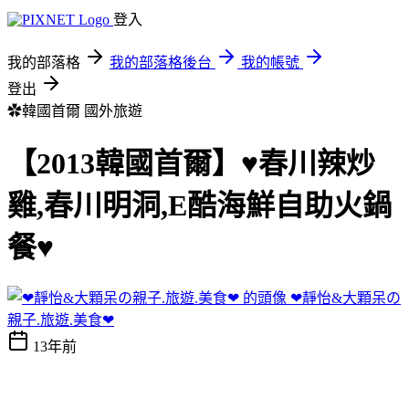
登入
我的部落格
我的部落格後台
我的帳號
登出
✿韓國首爾
國外旅遊
【2013韓國首爾】♥春川辣炒
雞,春川明洞,E酷海鮮自助火鍋
餐♥
❤靜怡&大顆呆の
親子.旅遊.美食❤
13年前