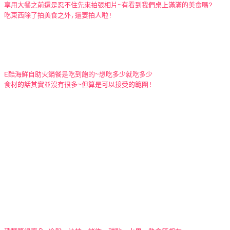
享用大餐之前還是忍不住先來拍張相片~有看到我們桌上滿滿的美食嗎?
吃東西除了拍美食之外,還要拍人啦!
E酷海鮮自助火鍋餐是吃到飽的~想吃多少就吃多少
食材的話其實並沒有很多~但算是可以接受的範圍!