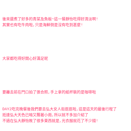
後來還煮了好多的青菜及魚板~這一餐靜怡吃得好清淡啊!
其實也有吃牛肉啦,只是海鮮倒是沒有吃到甚麼!
大家都吃得好開心好滿足呢
要離去前在門口拍了張合照,手上拿的紙杯裝的是咖啡啦
DAY2吃完晚餐後我們要去弘大女人街逛逛啦,這是這天的最後行程了
抵達弘大天色已暗又飄著小雨,所以就不多加介紹了
不過在弘大靜怡敗了很多東西就是,光衣服就花了不少錢!