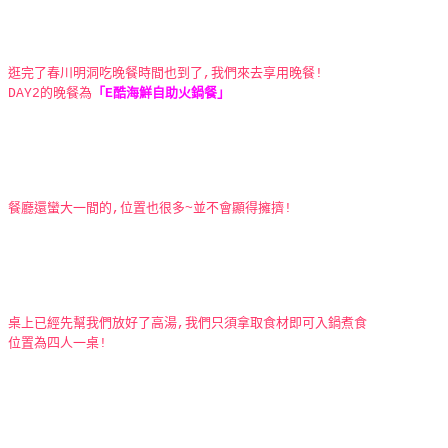
逛完了春川明洞吃晚餐時間也到了,我們來去享用晚餐!
DAY2的晚餐為
「E酷海鮮自助火鍋餐」
餐廳還蠻大一間的,位置也很多~並不會顯得擁擠!
桌上已經先幫我們放好了高湯,我們只須拿取食材即可入鍋煮食
位置為四人一桌!