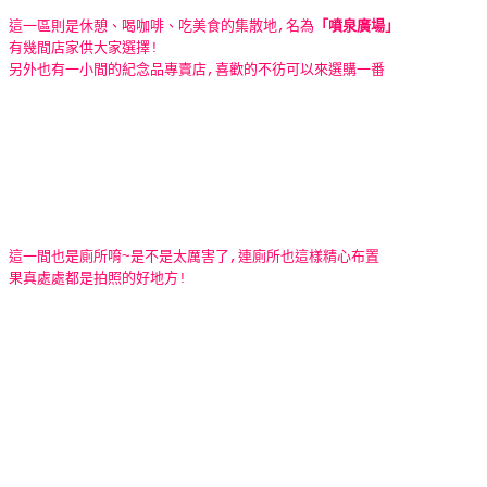
這一區則是休憩、喝咖啡、吃美食的集散地,名為
「噴泉廣場」
有幾間店家供大家選擇!
另外也有一小間的紀念品專賣店,喜歡的不彷可以來選購一番
這一間也是廁所唷~是不是太厲害了,連廁所也這樣精心布置
果真處處都是拍照的好地方!