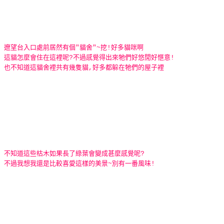
遼望台入口處前居然有個"貓舍"~挖!好多貓咪啊
這貓怎麼會住在這裡呢?不過感覺得出來牠們好悠閒好愜意!
也不知道這貓舍裡共有幾隻貓,好多都躲在牠們的屋子裡
不知道這些枯木如果長了綠葉會變成甚麼感覺呢?
不過我想我還是比較喜愛這樣的美景~別有一番風味!