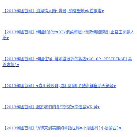
【2013韓國首爾】浪漫情人鎖~賞景,約會聖地♥N首爾塔♥
【2013韓國首爾】韓國好好玩♥DIY泡菜體驗+傳統韓服體驗+正官庄高麗人
蔘♥
【2013韓國首爾】韓國住宿 離地鐵很近的飯店♥CO-OP RESIDENCE(高
爺會館)♥
【2013韓國首爾】♥春川辣炒雞,春川明洞,E酷海鮮自助火鍋餐♥
【2013韓國首爾】屬於我們的冬季戀歌♥南怡島남이섬♥
【2013韓國首爾】彷彿來到美麗的童話世界♥小法國村(小法蘭西)♥