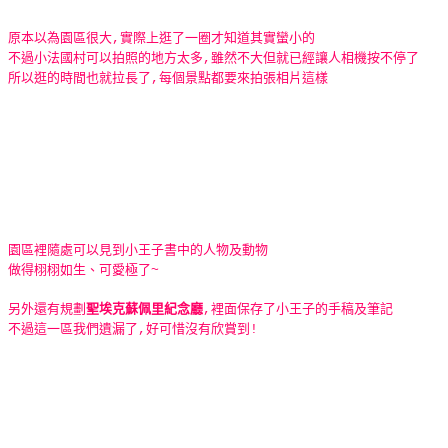
原本以為園區很大,實際上逛了一圈才知道其實蠻小的
不過小法國村可以拍照的地方太多,雖然不大但就已經讓人相機按不停了
所以逛的時間也就拉長了,每個景點都要來拍張相片這樣
園區裡隨處可以見到小王子書中的人物及動物
做得栩栩如生、可愛極了~
另外還有規劃
聖埃克蘇佩里紀念廳
,裡面保存了小王子的手稿及筆記
不過這一區我們遺漏了,好可惜沒有欣賞到!