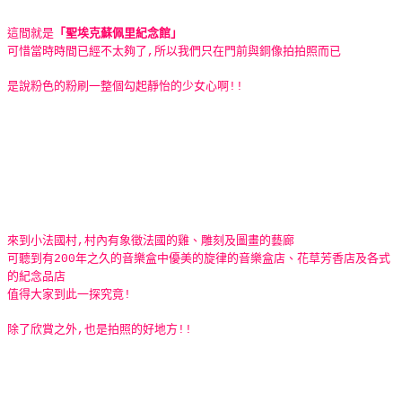
這間就是
「聖埃克蘇佩里紀念館」
可惜當時時間已經不太夠了,所以我們只在門前與銅像拍拍照而已
是說粉色的粉刷一整個勾起靜怡的少女心啊!!
來到小法國村,村內有象徵法國的雞、雕刻及圖畫的藝廊
可聽到有200年之久的音樂盒中優美的旋律的音樂盒店、花草芳香店及各式
的紀念品店
值得大家到此一探究竟!
除了欣賞之外,也是拍照的好地方!!