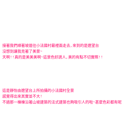
接著我們順著坡道往小法國村最裡面走去,來到的是遼望台
沒想到讓我見著了美景~
天啊!!真的是美美美啊~這景色好誘人,美的有點不切實際!!
這是靜怡由遼望台上所拍攝的小法國村全景
感覺得出來其實並不大!
不過那一棟棟沿著山坡建築的法式建築也夠吸引人的啦~甚麼色彩都有呢