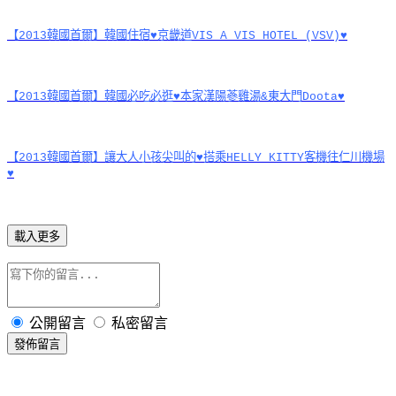
【2013韓國首爾】韓國住宿♥京畿道VIS A VIS HOTEL (VSV)♥
【2013韓國首爾】韓國必吃必逛♥本家漢陽蔘雞湯&東大門Doota♥
【2013韓國首爾】讓大人小孩尖叫的♥搭乘HELLY KITTY客機往仁川機場
♥
載入更多
公開留言
私密留言
發佈留言