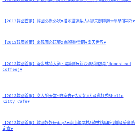
【2013韓國首爾】韓國必逛必吃♥搭地鐵逛梨大&挪夫部隊鍋놀부부대찌개♥
【2013韓國首爾】來韓國必玩夢幻城堡遊樂園♥樂天世界♥
【2013韓國首爾】漫步林蔭大道、喝咖啡♥新沙洞&狎鷗亭(Homestead
coffee)♥
【2013韓國首爾】女人的天堂~敗家去♥弘大女人街&亂打秀&Hello
Kitty Cafe♥
【2013韓國首爾】韓國好好玩day3♥南山韓屋村&韓式烤肉吃到飽&硫磺鴨
定食♥