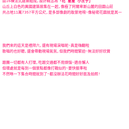
由16棟法式建築組成,設計概念為
「花 星星 小王子」
山丘上白色的異國建築居集在一起,像極了阿爾卑斯山麓的田園山莊
共占地11萬7357平方公尺,是多部像劇的取景地唷~像秘密花園就是其一
我們來的這天是禮拜六,還有現場演唱呢~真是嗨翻啦
歌唱的也好聽,還會帶動現場氣氛,但我們時間緊迫~無法好好欣賞
跟團一切都有人打理,吃跟交通都不用煩惱~適合懶人
但壞處就是每到一個景點都像打戰似的~要快狠準啦
不然咻一下集合時間就到了~都沒辦法花時間好好逛及拍照!