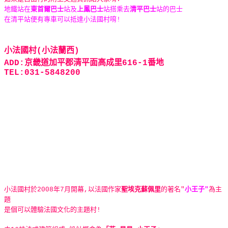
地鐵站在
東首爾巴士
站及
上鳳巴士
站搭乘去
清平巴士
站的巴士
在清平站便有專車可以抵達小法國村唷!
小法國村(小法蘭西)
ADD:京畿道加平郡清平面高成里616-1番地
TEL:031-5848200
小法國村於2008年7月開幕,以法國作家
聖埃克蘇佩里
的著名"
小王子"
為主
題
是個可以體驗法國文化的主題村!