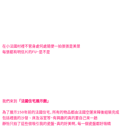
在小法國村裡不管身處何處隨便一拍張張是美景
每張都有明信片的FU~是不是
我們來到
「法國住宅展示館」
為了展示150年前的法國住宅,所有的物品都由法國空運來韓後組裝完成
包括裡面的沙發、床及浴室等~有興趣的真的要自己來一趟
靜怡只拍了這些很吸引我的瓷盤~真的好美啊,每一個瓷盤都好吸睛