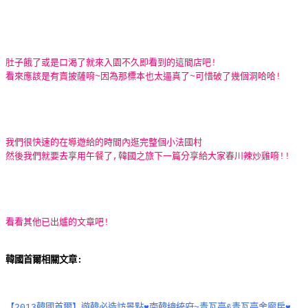
肚子餓了或是口渴了就來入園不久即看到的這間店吧!
看來應該是有賣披薩唷~因為那標本也太逼真了~可惜破了幾個洞哈哈!
我們很快速的在導遊給的時間內逛完整個小法國村
然後我們就要去享用午餐了,韓國之旅下一篇分享給大家春川辣炒雞唷!!
看看其他已出爐的文章吧!
韓國首爾相關文章:
【2013韓國首爾】遊韓必造訪景點♥南韓總統府~青瓦臺&青瓦臺舍廊房♥