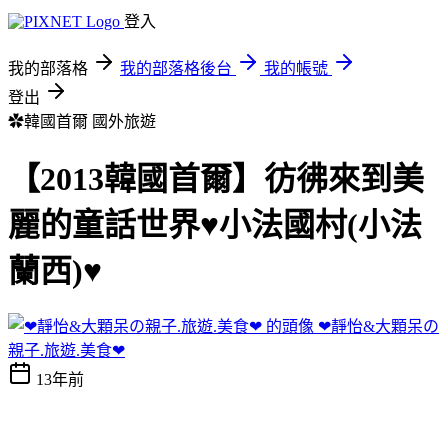
登入
我的部落格
我的部落格後台
我的帳號
登出
✿韓國首爾
國外旅遊
【2013韓國首爾】彷彿來到美
麗的童話世界♥小法國村(小法
蘭西)♥
❤靜怡&大顆呆の
親子.旅遊.美食❤
13年前