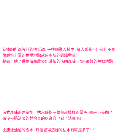
就連廁所都設計的很低調,一整個融入其中,讓人感覺不出有何不同
像靜怡上圖的拍攝地點就是廁所外的牆壁唷!
牆面上貼了幾幅海報散發出濃郁的法國風味~也是很好的拍照地點!
法式風味的建築加上枯木靜怡一整個就這樣的景色可吸引~美翻了
讓沒去過法國的靜怡真的以為自己到了法國呢!
比起綠油油的樹木,靜怡覺得這樣的枯木有味道多了!!