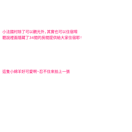
小法國村除了可以觀光外,其實也可以住宿唷
聽說裡面隱藏了34間的房間提供給大家住宿耶!
這隻小綿羊好可愛啊~忍不住來拍上一張