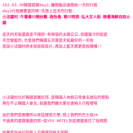
102.03.30韓國首爾day2,離開飯店後開始一天的行程
day2行程頗豐富的唷~先放上這天的行程:
小法國村→午餐春川辣炒雞→南怡島→春川明洞→弘大女人街→晚餐海鮮自助火
鍋
這天的天氣還真是不錯耶~有微弱的太陽公公,但還蠻冷的就是
天空蠻藍的,也是我們韓國五天算是天氣最好的一天啦
是說小法國村原本就很殺底片,再加上藍天那更是殺爆囉!!
小法國村位於韓國首爾近郊,是韓國人休假日常會去遊玩的景點
現在不止韓國人會去,就連我們觀光客也會納入行程裡唷
由於我們是跟團所以來這裡很方便,搭上我們的巴士就ok
不過真的還算蠻遠的耶~從VSV HOTEL到這裡還真花了段時間
如果是自由行的附上交通資訊給大家唷: