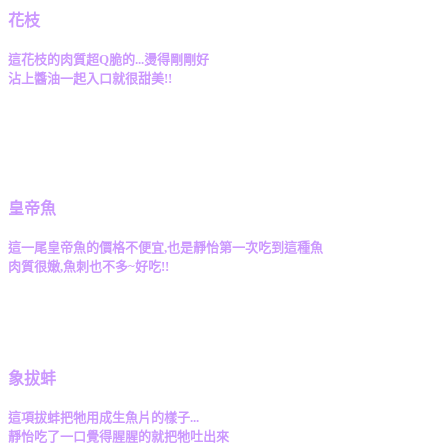
花枝
這花枝的肉質超Q脆的...燙得剛剛好
沾上醬油一起入口就很甜美!!
皇帝魚
這一尾皇帝魚的價格不便宜,也是靜怡第一次吃到這種魚
肉質很嫩,魚刺也不多~好吃!!
象拔蚌
這項拔蚌把牠用成生魚片的樣子...
靜怡吃了一口覺得腥腥的就把牠吐出來