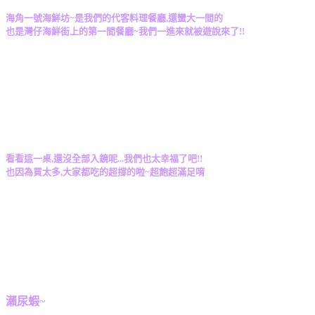
海角一號海鮮坊~是我們的代客料理餐廳,還蠻大一間的
也是灣仔海鮮街上的第一間餐廳~我們一進來就被遊說來了!!
看看這一桌,還沒全部入鏡呢...我們也太幸福了吧!!
也因為買太多,大家都吃的超撐的啦~超飽超滿足唷
瀨尿蝦~