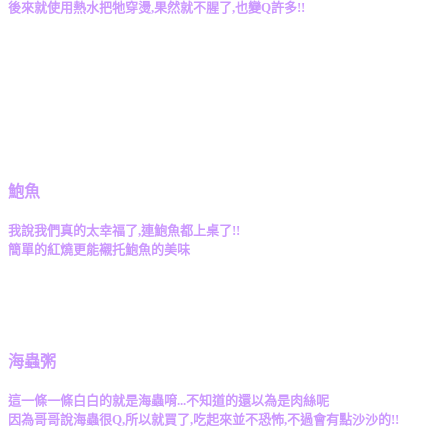
後來就使用熱水把牠穿燙,果然就不腥了,也變Q許多!!
鮑魚
我說我們真的太幸福了,連鮑魚都上桌了!!
簡單的紅燒更能襯托鮑魚的美味
海蟲粥
這一條一條白白的就是海蟲唷...不知道的還以為是肉絲呢
因為哥哥說海蟲很Q,所以就買了,吃起來並不恐怖,不過會有點沙沙的!!