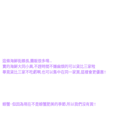
這條海鮮街頗長,攤販很多唷...
賣的海鮮大同小異,不趕時間不嫌麻煩的可以貨比三家啦
畢竟貨比三家不吃虧啊,也可以集中在同一家買,這樣會更優惠!!
螃蟹~但因為現在不是螃蟹肥美的季節,所以我們沒有買!!