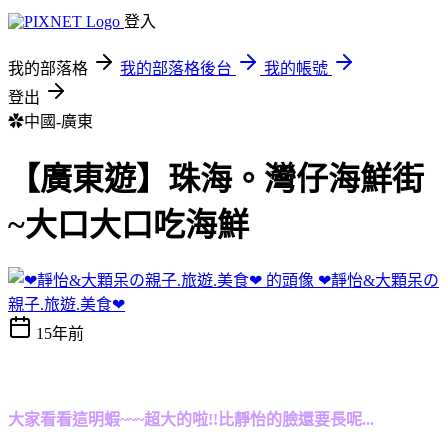
登入
我的部落格
我的部落格後台
我的帳號
登出
✿中國-廣東
【廣東遊】珠海。灣仔海鮮街
~大口大口吃海鮮
❤靜怡&大顆呆の
親子.旅遊.美食❤
15年前
大家看看這明蝦~~~超大的啦!!比靜怡的臉還要長呢...