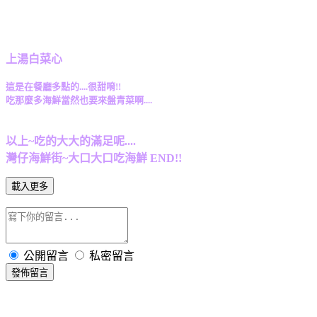
上湯白菜心
這是在餐廳多點的....很甜唷!!
吃那麼多海鮮當然也要來盤青菜啊....
以上~吃的大大的滿足呢....
灣仔海鮮街~大口大口吃海鮮 END!!
載入更多
公開留言
私密留言
發佈留言