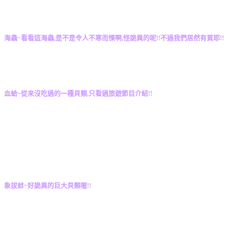
海蟲~看看這海蟲,是不是令人不寒而慄啊,怪詭異的呢!!不過我們居然有買耶!!
血蛤~從來沒吃過的一種貝類,只看過旅遊節目介紹!!
象拔蚌~好詭異的巨大貝類喔!!