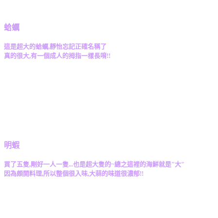
蛤蠣
這是超大的蛤蠣,靜怡忘記正確名稱了
真的很大,有一個成人的拇指一樣長唷!!
明蝦
買了五隻,剛好一人一隻...也是超大隻的~總之這裡的海鮮就是"大"
因為頗開料理,所以整個很入味,大蒜的味道很濃郁!!