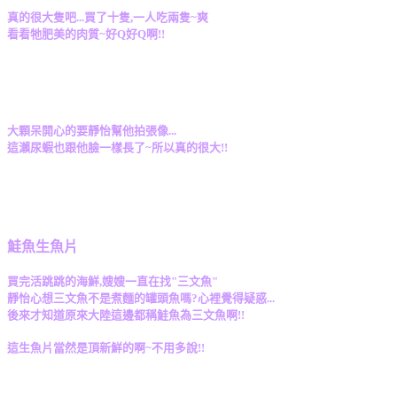
真的很大隻吧...買了十隻,一人吃兩隻~爽
看看牠肥美的肉質~好Q好Q啊!!
大顆呆開心的要靜怡幫他拍張像...
這瀨尿蝦也跟他臉一樣長了~所以真的很大!!
鮭魚生魚片
買完活跳跳的海鮮,嫂嫂一直在找"三文魚"
靜怡心想三文魚不是煮麵的罐頭魚嗎?心裡覺得疑惑...
後來才知道原來大陸這邊都稱鮭魚為三文魚啊!!
這生魚片當然是頂新鮮的啊~不用多說!!