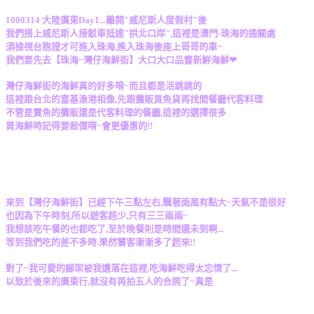
1000314 大陸廣東Day1...離開"威尼斯人度假村"後
我們搭上威尼斯人接駁車抵達"拱北口岸",這裡是澳門-珠海的通關處
須檢視台胞證才可進入珠海,進入珠海後座上哥哥的車~
我們要先去【珠海~灣仔海鮮街】大口大口品嘗新鮮海鮮❤
灣仔海鮮街的海鮮真的好多唷~而且都是活跳跳的
這裡跟台北的富基漁港相像,先跟攤販買魚貨再找間餐廳代客料理
不管是賣魚的攤販還是代客料理的餐廳,這裡的選擇很多
買海鮮時記得要殺價唷~會更優惠的!!
來到【灣仔海鮮街】已經下午三點左右,飄著雨風有點大~天氣不是很好
也因為下午時刻,所以遊客超少,只有三三兩兩~
我想該吃午餐的也都吃了,至於晚餐則是時間還未到啊...
等到我們吃的差不多時.果然饕客漸漸多了起來!!
對了~我可愛的腳架被我遺落在這裡,吃海鮮吃得太忘情了...
以致於後來的廣東行,就沒有再拍五人的合照了~真是