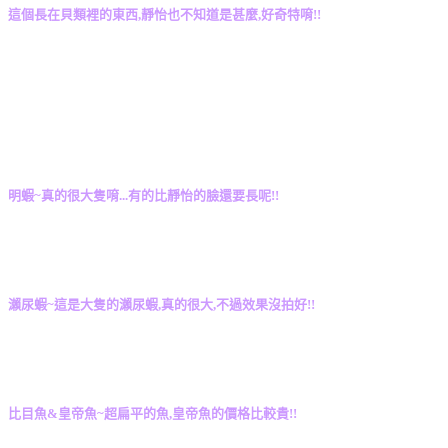
這個長在貝類裡的東西,靜怡也不知道是甚麼,好奇特唷!!
明蝦~真的很大隻唷...有的比靜怡的臉還要長呢!!
瀨尿蝦~這是大隻的瀨尿蝦,真的很大,不過效果沒拍好!!
比目魚&皇帝魚~超扁平的魚,皇帝魚的價格比較貴!!