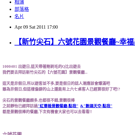
相簿
部落格
名片
Apr
09
Sat
2011
17:00
【新竹尖石】六號花園景觀餐廳~幸福
1000401 出遊日,這天帶著剛剃毛的Q比出遊去
我們要去拜訪新竹尖石的【六號花園】景觀餐廳...
這天是非假日,所以遊客並不多,要是假日的話人潮應該會爆滿吧
雖為非假日,但這樣偏僻的山上還能有上六七桌客人已經算很好了吧!?
尖石的景觀餐廳頗多,也都很不錯,景觀很棒
之前靜怡已經拜訪過
"紅薔薇景觀餐廳-點我"
&"數碼天空-點我"
都是景觀很棒的餐廳,下次有機會大家也可以去看看!!
六號花園