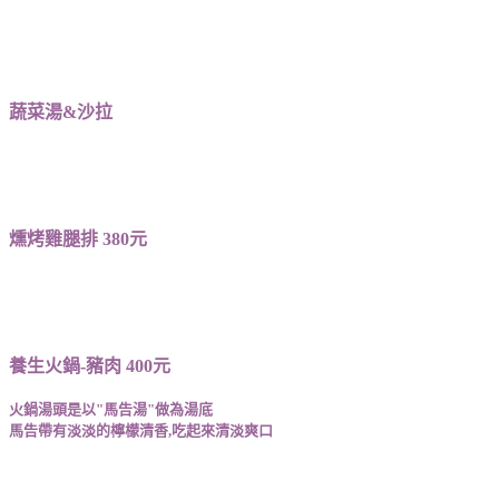
蔬菜湯&沙拉
燻烤雞腿排 380元
養生火鍋-豬肉 400元
火鍋湯頭是以"馬告湯"做為湯底
馬告帶有淡淡的檸檬清香,吃起來清淡爽口