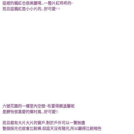
這裡的楓紅也很美麗唷...一整片紅咚咚的~
而且這楓紅是小小片的...好可愛^^
六號花園的一樓室內空間~布置得頗溫馨呢
是靜怡很喜愛的鄉村風...好可愛!!
而且都有大片大片的窗戶,對於戶外可以一覽無遺
整個採光也就會比較棒,但這天沒有陽光,所以顯得比較暗些