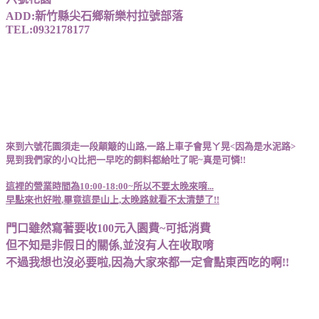
ADD:新竹縣尖石鄉新樂村拉號部落
TEL:0932178177
來到六號花園須走一段顛簸的山路,一路上車子會晃ㄚ晃<因為是水泥路>
晃到我們家的小Q比把一早吃的飼料都給吐了呢~真是可憐!!
這裡的營業時間為10:00-18:00~所以不要太晚來唷...
早點來也好啦,畢竟這是山上,太晚路就看不太清楚了!!
門口雖然寫著要收100元入園費~可抵消費
但不知是非假日的關係,並沒有人在收取唷
不過我想也沒必要啦,因為大家來都一定會點東西吃的啊!!