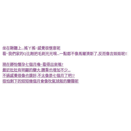
坐在鞦韆上...搖ㄚ搖~感覺很愜意呢
看~我們家的Q比剛把毛剃光光唷...一點都不像馬爾濟斯了,反而像吉娃娃呢!!
現在靜怡懷孕七個月嚕~看得出來嗎?
最近肚肚有明顯的變大,體重也增加不少...
不過感覺很像也還好,不太像是七個月了吧!?
很怕剩下的短短幾個月會像吹氣球般的變腫呢