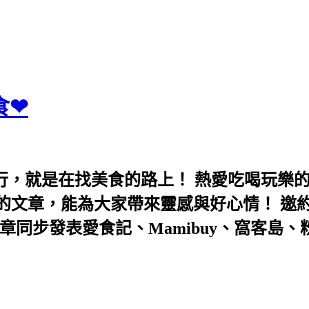
食❤
行，就是在找美食的路上！ 熱愛吃喝玩樂
能為大家帶來靈感與好心情！ 邀約eeooa031
團！ 文章同步發表愛食記、Mamibuy、窩客島、粉