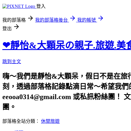
登入
我的部落格
我的部落格後台
我的帳號
登出
❤靜怡&大顆呆の親子.旅遊.美
跳到主文
嗨～我們是靜怡&大顆呆，假日不是在旅
刻，透過部落格記錄點滴日常～希望我們的文章，
eeooa0314@gmail.com 或私訊粉絲
團。
部落格全站分類：
休閒旅遊