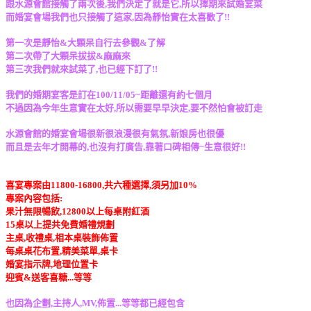
跟水源會館接觸了兩次後,我們決定了就是它,所以擇期來試婚宴菜
而婚宴會場我們也只接觸了這家,因為靜怡實在太喜歡了!!
第一次是靜怡&大顆呆自行去參觀&了解
第二次帶了大顆呆拔拔&麻麻來
第三次我們就來試菜了,也已經下訂了!!
我們的婚期宴客是訂在100/11/05~距離還有約七個月
不過因為今年生意實在太好,所以需要早早決定,要不然怕會被訂走
水源會館的婚宴會場很新很浪漫很有氣氛,新娘房也很優
而且是去年才開幕的,也沒有打廣告,靠著口碑相傳~生意很好!!
喜宴專案由11800-16800,共六種選擇,須另加10%
專案內容包括:
果汁無限暢飲,12800以上每桌附紅酒
15桌以上提共免費婚禮規劃
主桌,收禮桌,相本桌裝飾佈置
每桌桌花布置,精美菜單,桌卡
婚宴指示牌,地理位置卡
迎賓&送客喜糖...等等
也因為企劃,主持人,MV,佈置...等等都已經包含