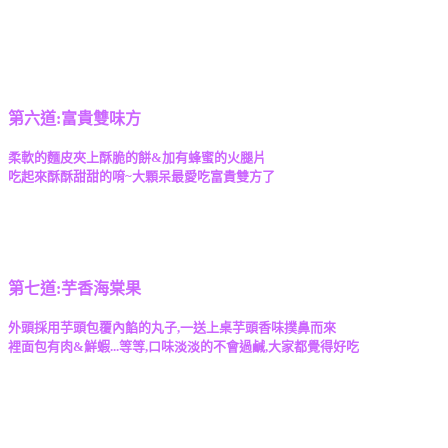
第六道:富貴雙味方
柔軟的麵皮夾上酥脆的餅&加有蜂蜜的火腿片
吃起來酥酥甜甜的唷~大顆呆最愛吃富貴雙方了
第七道:芋香海棠果
外頭採用芋頭包覆內餡的丸子,一送上桌芋頭香味撲鼻而來
裡面包有肉&鮮蝦...等等,口味淡淡的不會過鹹,大家都覺得好吃