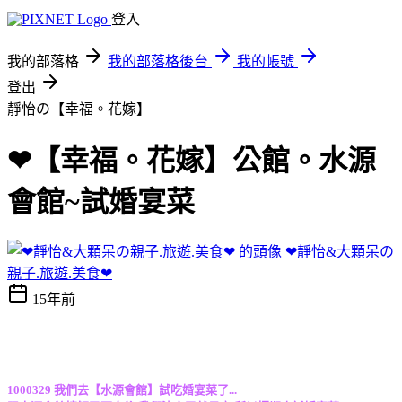
登入
我的部落格
我的部落格後台
我的帳號
登出
靜怡の【幸福。花嫁】
❤【幸福。花嫁】公館。水源
會館~試婚宴菜
❤靜怡&大顆呆の
親子.旅遊.美食❤
15年前
1000329 我們去【水源會館】試吃婚宴菜了...