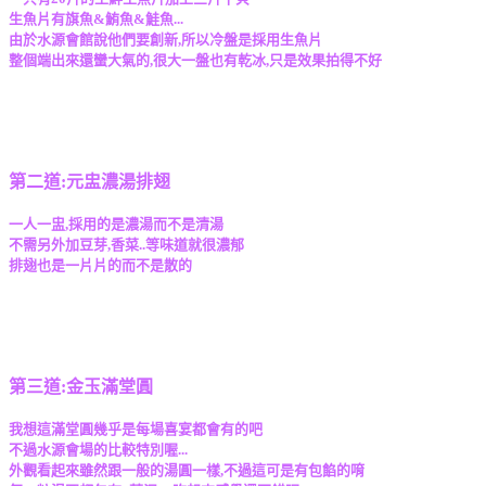
生魚片有旗魚&鮪魚&鮭魚...
由於水源會館說他們要創新,所以冷盤是採用生魚片
整個端出來還蠻大氣的,很大一盤也有乾冰,只是效果拍得不好
第二道:元盅濃湯排翅
一人一盅,採用的是濃湯而不是清湯
不需另外加豆芽,香菜..等味道就很濃郁
排翅也是一片片的而不是散的
第三道:金玉滿堂圓
我想這滿堂圓幾乎是每場喜宴都會有的吧
不過水源會場的比較特別喔...
外觀看起來雖然跟一般的湯圓一樣,不過這可是有包餡的唷