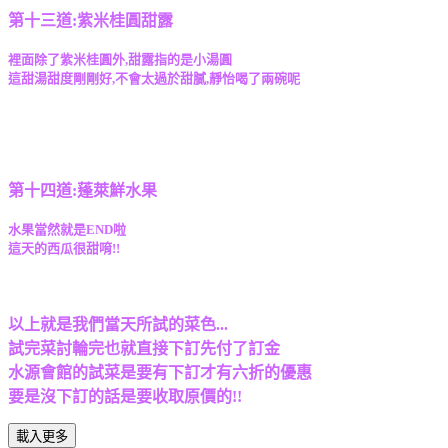
第十三道:紫米桂圓甜露
裡面除了紫米桂圓外,甜露指的是小湯圓
這甜湯甜度剛剛好,不會太過於甜膩,靜怡喝了兩碗呢
第十四道:蓬萊鮮水果
水果當然就是END啦
這天的西瓜很甜唷!!
以上就是我們當天所試的菜色...
試完菜討輪完也就直接下訂先付了訂金
水源會館的試菜是要有下訂才有六折的優惠
要是沒下訂的話是要收取原價的!!
載入更多