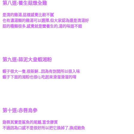
第八道:養生菇燉全雞
是清的雞湯,這樣感覺比較不膩
也有濃湯類的雞湯可以選擇,但大家認為還是清湯好
菇的種類很多,感覺就是蠻養生的,湯的味道不錯
第九道:蒜泥大皇蝦湘粉
蝦子很大一隻,很新鮮...因為有剖開所以很入味
蝦子下面的湘粉也很Q,吃起來滑溜滑溜的唷
第十道:赤唇烏參
翅唇其實是鯊魚的尾鰭,富含膠質
不過因為口感不是很好所以把它換掉了,換成鮑魚