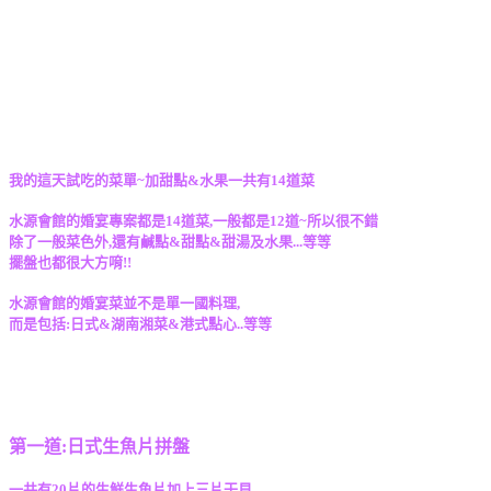
我的這天試吃的菜單~加甜點&水果一共有14道菜
水源會館的婚宴專案都是14道菜,一般都是12道~所以很不錯
除了一般菜色外,還有鹹點&甜點&甜湯及水果...等等
擺盤也都很大方唷!!
水源會館的婚宴菜並不是單一國料理,
而是包括:日式&湖南湘菜&港式點心..等等
第一道:日式生魚片拼盤
一共有20片的生鮮生魚片加上三片干貝