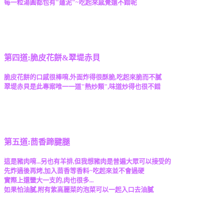
每一粒湯圓都包有"蓮泥"~吃起來感覺還不錯呢
第四道:脆皮花餅&翠堤赤貝
脆皮花餅的口感很棒唷,外面炸得很酥脆,吃起來脆而不膩
翠堤赤貝是此專案唯一一道"熱炒類",味道炒得也很不錯
第五道:茴香蹄腱腿
這是豬肉唷...另也有羊排,但我想豬肉是普遍大眾可以接受的
先炸過後再烤,加入茴香等香料~吃起來並不會過硬
實際上還蠻大一支的,肉也很多...
如果怕油膩,附有紫高麗菜的泡菜可以一起入口去油膩