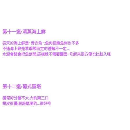
第十一道:清蒸海上鮮
這天的海上鮮是"青衣魚",魚肉很嫩魚刺也不多
不過海上鮮是看季節而定的種類不一定...
水源會館會把魚剖開,這樣就不需要翻面~吃起來很方便也比較入味
第十二道:葡式蛋塔
蛋塔的分量不大,大約兩三口
餅皮很優,超級酥脆的...很好吃