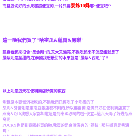
泰銖10銖
而且這切好的水果都超便宜的,一片只要
耶~便宜吧!?
這一晚我們買了"哈密瓜&蓮霧&鳳梨"
蓮霧看起來很像"黑金剛"的,又大又漂亮,不過吃起來不怎麼甜就是了
鳳梨則是超甜的,在泰國我想最甜的水果就是"鳳梨&西瓜"了!!
以上則是這天在便利商店所買的東西...
泡麵原本要當消夜吃的,不過我們已經吃了小吃攤的了
牙刷&牙膏則是東南亞飯店都不附的,所以要自備,沒備只好在便利商店買了
燕窩&Q10我想大家都知道這是到泰國必喝的啦~便宜...這六天喝了好幾瓶燕
窩呢
POCKY也是到泰國必買的啦,我買的是台灣沒有的"荔枝",那味道真是香濃
啊!!