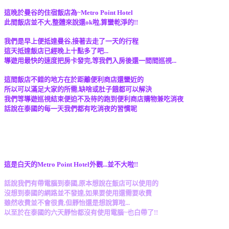
這晚於曼谷的住宿飯店為~Metro Point Hotel
此間飯店並不大,整體來說還ok啦,算蠻乾淨的!!
我們是早上便抵達曼谷,接著去走了一天的行程
這天抵達飯店已經晚上十點多了吧...
導遊用最快的速度把房卡發完,等我們入房後還一間間巡視...
這間飯店不錯的地方在於距離便利商店還蠻近的
所以可以滿足大家的所需,缺啥或肚子餓都可以解決
我們等導遊巡視結束便迫不及待的跑到便利商店購物兼吃消夜
話說在泰國的每一天我們都有吃消夜的習慣呢
這是白天的Metro Point Hotel外觀...並不大啦!!
話說我們有帶電腦到泰國,原本想說在飯店可以使用的
沒想到泰國的網路並不發達,如果要使用還需要收費
雖然收費並不會很貴,但靜怡還是想說算啦...
以至於在泰國的六天靜怡都沒有使用電腦~也白帶了!!