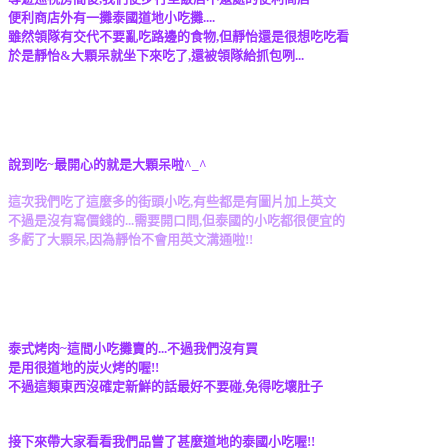
便利商店外有一攤泰國道地小吃攤....
雖然領隊有交代不要亂吃路邊的食物,但靜怡還是很想吃吃看
於是靜怡&大顆呆就坐下來吃了,還被領隊給抓包咧...
說到吃~最開心的就是大顆呆啦^_^
這次我們吃了這麼多的街頭小吃,有些都是有圖片加上英文
不過是沒有寫價錢的...需要開口問,但泰國的小吃都很便宜的
多虧了大顆呆,因為靜怡不會用英文溝通啦!!
泰式烤肉~這間小吃攤賣的...不過我們沒有買
是用很道地的炭火烤的喔!!
不過這類東西沒確定新鮮的話最好不要碰,免得吃壞肚子
接下來帶大家看看我們品嘗了甚麼道地的泰國小吃喔!!