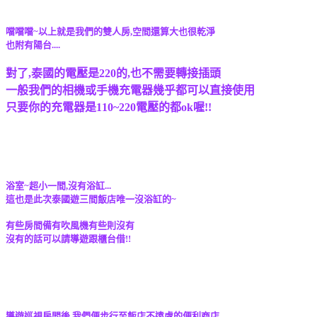
噹噹噹~以上就是我們的雙人房,空間還算大也很乾淨
也附有陽台....
對了,泰國的電壓是220的,也不需要轉接插頭
一般我們的相機或手機充電器幾乎都可以直接使用
只要你的充電器是110~220電壓的都ok喔!!
浴室~超小一間,沒有浴缸...
這也是此次泰國遊三間飯店唯一沒浴缸的~
有些房間備有吹風機有些則沒有
沒有的話可以請導遊跟櫃台借!!
導遊巡視房間後,我們便步行至飯店不遠處的便利商店