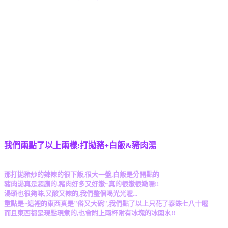
我們兩點了以上兩樣:打拋豬+白飯&豬肉湯
那打拋豬炒的辣辣的很下飯,很大一盤,白飯是分開點的
豬肉湯真是超讚的,豬肉好多又好嫩~真的很嫩很嫩喔!!
湯頭也很夠味,又酸又辣的,我們整個喝光光喔...
重點是~這裡的東西真是"俗又大碗",我們點了以上只花了泰銖七八十喔
而且東西都是現點現煮的,也會附上兩杯附有冰塊的冰開水!!