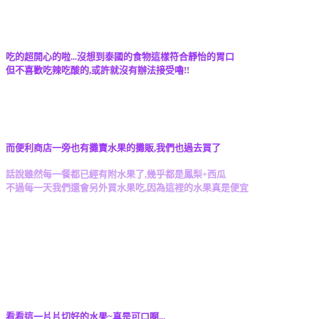
吃的超開心的啦...沒想到泰國的食物這樣符合靜怡的胃口
但不喜歡吃辣吃酸的,或許就沒有辦法接受嚕!!
而便利商店一旁也有攤賣水果的攤販,我們也過去買了
話說雖然每一餐都已經有附水果了,幾乎都是鳳梨+西瓜
不過每一天我們還會另外買水果吃,因為這裡的水果真是便宜
看看這一片片切好的水果~真是可口啊...