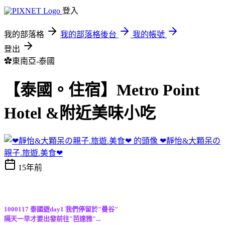
登入
我的部落格
我的部落格後台
我的帳號
登出
✿東南亞-泰國
【泰國。住宿】Metro Point
Hotel &附近美味小吃
❤靜怡&大顆呆の
親子.旅遊.美食❤
15年前
1000117 泰國遊day1 我們停留於"曼谷"
隔天一早才要出發前往"芭達雅"...