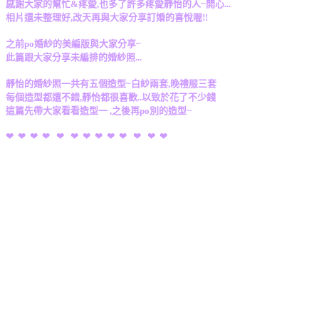
感謝大家的幫忙&疼愛,也多了許多疼愛靜怡的人~開心...
相片還未整理好,改天再與大家分享訂婚的喜悅喔!!
之前po婚紗的美編版與大家分享~
此篇跟大家分享未編排的婚紗照...
靜怡的婚紗照一共有五個造型~白紗兩套,晚禮服三套
每個造型都還不錯,靜怡都很喜歡..以致於花了不少錢
這篇先帶大家看看造型一 ,之後再po別的造型~
❤ ❤ ❤ ❤ ❤ ❤ ❤ ❤ ❤ ❤ ❤ ❤ ❤