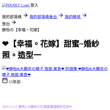
登入
我的部落格
我的部落格後台
我的帳號
登出
靜怡の【幸福。花嫁】
❤【幸福。花嫁】甜蜜~婚紗
照。造型一
❤靜怡&大顆呆の
親子.旅遊.美食❤
15年前
2010/12/25 靜怡&大顆呆の
訂婚宴圓滿順利完成❤