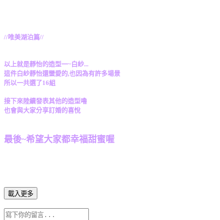
//唯美湖泊篇//
以上就是靜怡的造型一~白紗...
這件白紗靜怡還蠻愛的,也因為有許多場景
所以一共選了16組
接下來陸續發表其他的造型嚕
也會與大家分享訂婚的喜悅
最後~希望大家都幸福甜蜜喔
載入更多