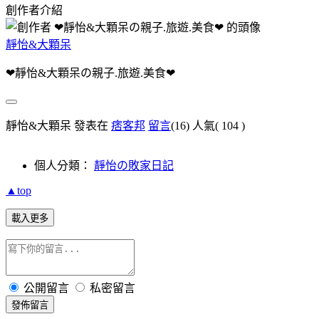
創作者介紹
靜怡&大顆呆
❤靜怡&大顆呆の親子.旅遊.美食❤
靜怡&大顆呆 發表在
痞客邦
留言
(16)
人氣(
104
)
個人分類：
靜怡の敗家日記
▲top
載入更多
公開留言
私密留言
發佈留言