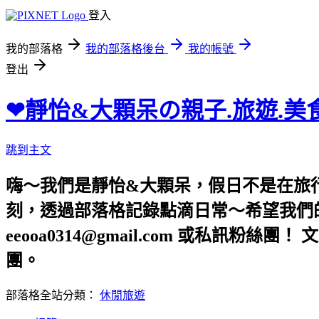
登入
我的部落格
我的部落格後台
我的帳號
登出
❤靜怡&大顆呆の親子.旅遊.美
跳到主文
嗨～我們是靜怡&大顆呆，假日不是在旅
刻，透過部落格記錄點滴日常～希望我們的文章，
eeooa0314@gmail.com 或私訊粉絲
團。
部落格全站分類：
休閒旅遊