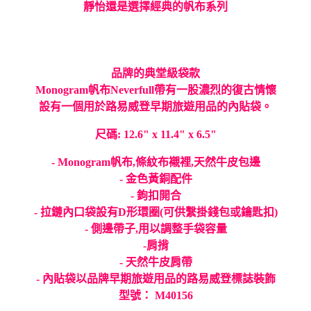
靜怡還是選擇經典的帆布系列
品牌的典堂級袋款
Monogram帆布Neverfull帶有一股濃烈的復古情懷
設有一個用於路易威登早期旅遊用品的內貼袋。
尺碼: 12.6" x 11.4" x 6.5"
- Monogram帆布,條紋布襯裡,天然牛皮包邊
- 金色黃銅配件
- 鉤扣開合
- 拉鏈內口袋設有D形環圈(可供繫掛錢包或鑰匙扣)
- 側邊帶子,用以調整手袋容量
-肩揹
- 天然牛皮肩帶
- 內貼袋以品牌早期旅遊用品的路易威登標誌裝飾
型號： M40156