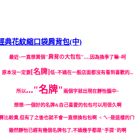
M】經典花紋縮口袋肩背包(中)
"肩背の大包包"....
最近~一直想買個
因為換季了嘛~呵
[名牌]
原本沒一定要
低~不過在一般店面都沒有看到喜歡的...
..."名牌"
所以
兩個字就出現在靜怡腦中~
想想~一個好的名牌&自己喜愛的包包可以用很久啊
算比較貴,但有了之後也就不會一直想換包包啊 < ㄟ~是這樣的ㄇ?
雖然靜怡已經有幾個名牌包了,不過幾乎都是"手提"的啊