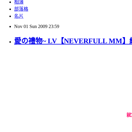
相簿
部落格
名片
Nov
01
Sun
2009
23:59
愛の禮物~ LV【NEVERFULL M
就