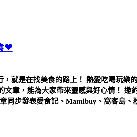
食❤
行，就是在找美食的路上！ 熱愛吃喝玩樂
能為大家帶來靈感與好心情！ 邀約eeooa031
團！ 文章同步發表愛食記、Mamibuy、窩客島、粉