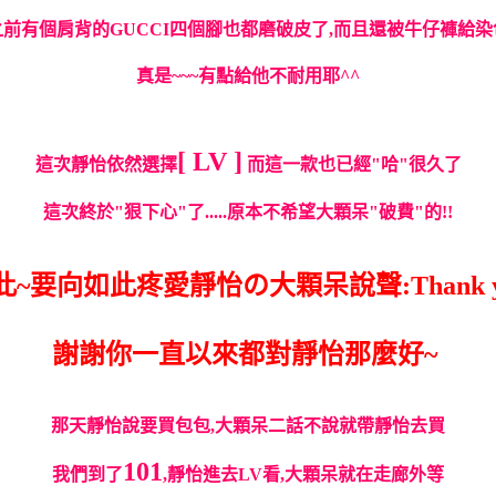
之前有個肩背的GUCCI四個腳也都磨破皮了,而且還被牛仔褲給染
真是~~~有點給他不耐用耶^^
[ LV ]
這次靜怡依然選擇
而這一款也已經"哈"很久了
這次終於"狠下心"了.....原本不希望大顆呆"破費"的!!
此~要向如此疼愛靜怡の大顆呆說聲:Thank y
謝謝你一直以來都對靜怡那麼好~
那天靜怡說要買包包,大顆呆二話不說就帶靜怡去買
101
我們到了
,靜怡進去LV看,大顆呆就在走廊外等