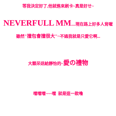
等我決定好了,他就進來刷卡~真是好ㄝ~
NEVERFULL MM
....現在路上好多人背喔
"撞包會撞很大"~
雖然
不過我就是只愛它啊...
愛の禮物
大顆呆送給靜怡的~
噹噹噹~~~噹 就是這一款嚕