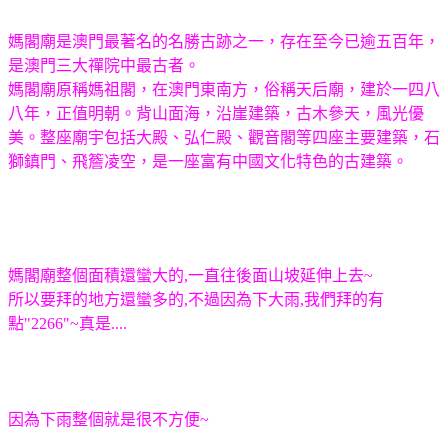
媽閣廟是澳門最著名的名勝古跡之一，存在至今已逾五百年，
是澳門三大禪院中最古者。
媽閣廟原稱媽祖閣，在澳門東南方，俗稱天后廟，建於一四八
八年，正值明朝。背山面海，沿崖建築，古木參天，風光優
美。整座廟宇包括大殿、弘仁殿、觀音閣等四座主要建築，石
獅鎮門、飛簷凌空，是一座富有中國文化特色的古建築。
媽閣廟整個面積還蠻大的,一直往後面山坡延伸上去~
所以要拜的地方還蠻多的,不過因為下大雨,我們拜的有
點"2266"~真是....
因為下雨整個就是很不方便~