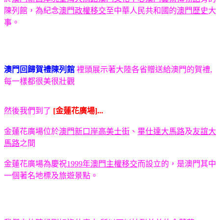
陳列館，為紀念
澳門政權移交
至中華人民共和國的
澳門歷史
大
事。
澳門回歸賀禮陳列館
裡頭展示著大陸各省贈送給澳門的賀禮,
每一樣都很美很壯觀
然後我們到了
[金蓮花廣場]...
金蓮花廣場位於
澳門
新口岸
高美士街
、
畢仕達大馬路
及
友誼大
馬路
之間
金蓮花廣場為慶祝
1999年
澳門主權移交
而設立的，是澳門其中
一個著名地標及旅遊景點。