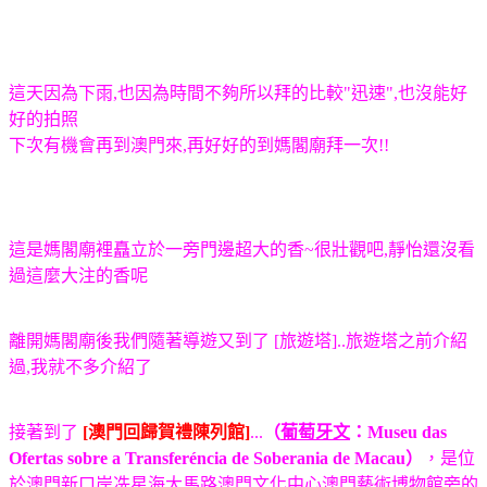
這天因為下雨,也因為時間不夠所以拜的比較"迅速",也沒能好
好的拍照
下次有機會再到澳門來,再好好的到媽閣廟拜一次!!
這是媽閣廟裡矗立於一旁門邊超大的香~很壯觀吧,靜怡還沒看
過這麼大注的香呢
離開媽閣廟後我們隨著導遊又到了 [旅遊塔]..旅遊塔之前介紹
過,我就不多介紹了
接著到了
[澳門回歸賀禮陳列館
]
...
（
葡萄牙文
：
Museu das
Ofertas sobre a Transferéncia de Soberania de Macau
）
，是位
於
澳門
新口岸
冼星海大馬路
澳門文化中心
澳門藝術博物館
旁的