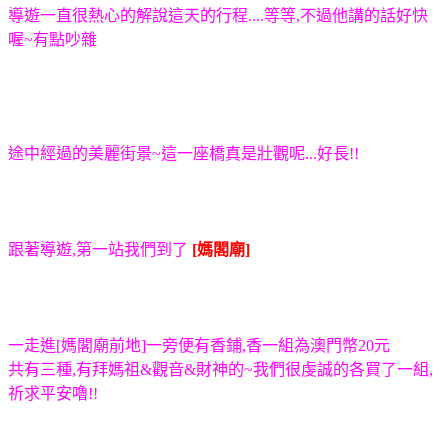
導遊一直很熱心的解說這天的行程....等等,不過他講的話好快
喔~有點吵雜
途中經過的美麗街景~這一座橋真是壯觀呢...好長!!
跟著導遊,第一站我們到了
[媽閣廟]
一走進[媽閣廟前地]一旁便有香鋪,香一組為澳門幣20元
共有三種,有拜媽祖&觀音&財神的~我們很虔誠的各買了一組,
祈求平安嚕!!