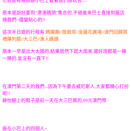
也就是有導遊跟小巴士載著我們遊玩去....
原本是說好要到"港澳碼頭"集合的,不過後來巴士直接到飯店
接我們~還蠻貼心的!!
這次半日遊的行程有:
媽閣廟//旅遊塔//金蓮花廣場//澳門回歸賀
禮陳列館//大三巴//漁人碼頭
原本一早是出大太陽的,結果居然下起大雨來,還好雨都是一陣
一陣的,並沒有一直下!!
在澳門第二天的我們...因為下午要去威尼斯人,大家都精心打扮
呢!!
靜怡腳上的鞋子是前一天在大三巴買的,99元澳門幣
座在小巴上的四個人~