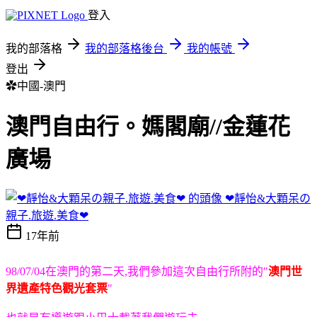
登入
我的部落格
我的部落格後台
我的帳號
登出
✿中國-澳門
澳門自由行。媽閣廟//金蓮花
廣場
❤靜怡&大顆呆の
親子.旅遊.美食❤
17年前
98/07/04在澳門的第二天,我們參加這次自由行所附的"
澳門世
界遺產特色觀光套票
"