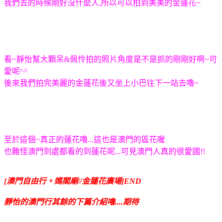
我們去的時候剛好沒什麼人,所以可以拍到美美的金蓮花~
看~靜怡幫大顆呆&佩伶拍的照片角度是不是抓的剛剛好啊~可
愛呢^^
後來我們拍完美麗的金蓮花後又坐上小巴往下一站去嚕~
至於這個~真正的蓮花嚕...這也是澳門的區花喔
也難怪澳門到處都看的到蓮花呢...可見澳門人真的很愛國!!
[澳門自由行。媽閣廟//金蓮花廣場]END
靜怡的澳門行其餘的下篇介紹嚕....期待