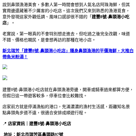
說到鼻頭漁港美食，多數人第一時間會想到人氣名店阿珠海鮮，但其
實周邊還藏著不少厲害的小吃店。這次我們又來到熟悉的漁港覓食，
意外發現這家外觀低調、風味口感卻很不錯的「
建豐8號-鼻頭港小吃
店
」。
老實說，第一眼真的不會特別想走進去，但吃過之後完全改觀，味道
不錯、價格也親民，是會想再訪的那種在地小店。
新北瑞芳「建豐8號-鼻頭港小吃店」隱身鼻頭漁港的平價海鮮，大推白
帶魚米粉湯！
建豐8號-鼻頭港小吃店就在鼻頭漁港旁邊，開車或騎車過來都算方便，
但假日這一帶遊客較多，停車位會比較難找。
店家前方就是停滿漁船的港口，充滿濃濃的漁村生活感，距離知名景
點鼻頭角步道不遠，很適合安排成順遊行程。
📍
店家資訊｜建豐8號-鼻頭港小吃店
地址：新北市瑞芳區鼻頭路97號