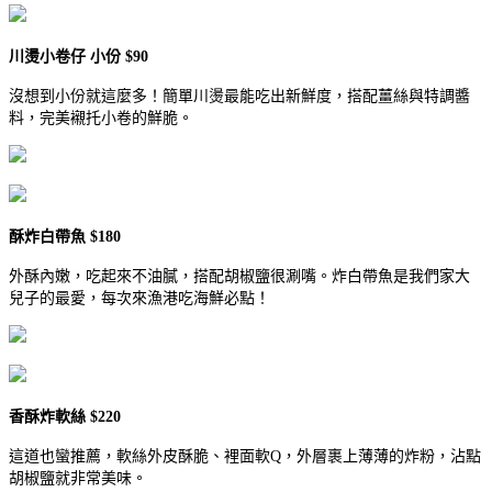
川燙小卷仔 小份 $90
沒想到小份就這麼多！簡單川燙最能吃出新鮮度，搭配薑絲與特調醬
料，完美襯托小卷的鮮脆。
酥炸白帶魚 $180
外酥內嫩，吃起來不油膩，搭配胡椒鹽很涮嘴。炸白帶魚是我們家大
兒子的最愛，每次來漁港吃海鮮必點！
香酥炸軟絲 $220
這道也蠻推薦，軟絲外皮酥脆、裡面軟Q，外層裹上薄薄的炸粉，沾點
胡椒鹽就非常美味。