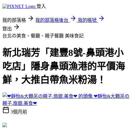
登入
我的部落格
我的部落格後台
我的帳號
登出
台北の美食、餐廳、親子餐廳
美味食記
新北瑞芳「建豐8號-鼻頭港小
吃店」隱身鼻頭漁港的平價海
鮮，大推白帶魚米粉湯！
❤靜怡&大顆呆の
親子.旅遊.美食❤
3個月前