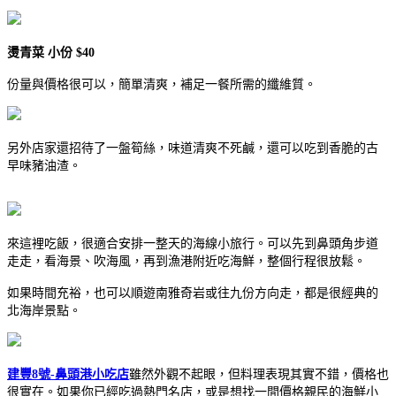
燙青菜 小份 $40
份量與價格很可以，簡單清爽，補足一餐所需的纖維質。
另外店家還招待了一盤筍絲，味道清爽不死鹹，還可以吃到香脆的古
早味豬油渣。
來這裡吃飯，很適合安排一整天的海線小旅行。可以先到鼻頭角步道
走走，看海景、吹海風，再到漁港附近吃海鮮，整個行程很放鬆。
如果時間充裕，也可以順遊南雅奇岩或往九份方向走，都是很經典的
北海岸景點。
建豐8號-鼻頭港小吃店
雖然外觀不起眼，但料理表現其實不錯，價格也
很實在。如果你已經吃過熱門名店，或是想找一間價格親民的海鮮小