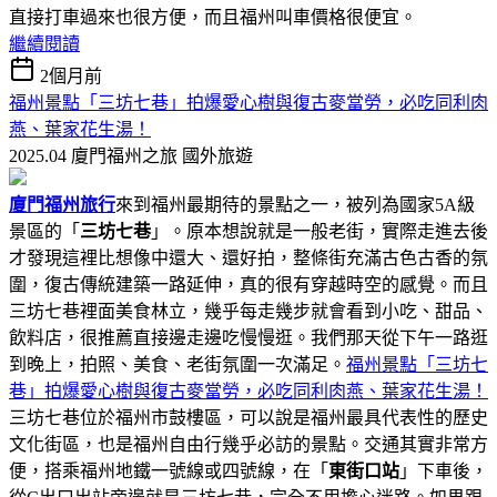
直接打車過來也很方便，而且福州叫車價格很便宜。
繼續閱讀
2個月前
福州景點「三坊七巷」拍爆愛心樹與復古麥當勞，必吃同利肉
燕、葉家花生湯！
2025.04 廈門福州之旅
國外旅遊
廈門福州旅行
來到福州最期待的景點之一，被列為國家5A級
景區的「
三坊七巷
」。原本想說就是一般老街，實際走進去後
才發現這裡比想像中還大、還好拍，整條街充滿古色古香的氛
圍，復古傳統建築一路延伸，真的很有穿越時空的感覺。而且
三坊七巷裡面美食林立，幾乎每走幾步就會看到小吃、甜品、
飲料店，很推薦直接邊走邊吃慢慢逛。我們那天從下午一路逛
到晚上，拍照、美食、老街氛圍一次滿足。
福州景點「三坊七
巷」拍爆愛心樹與復古麥當勞，必吃同利肉燕、葉家花生湯！
三坊七巷位於福州市鼓樓區，可以說是福州最具代表性的歷史
文化街區，也是福州自由行幾乎必訪的景點。交通其實非常方
便，搭乘福州地鐵一號線或四號線，在「
東街口站
」下車後，