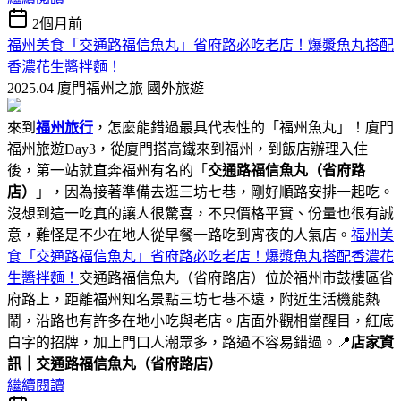
2個月前
福州美食「交通路福信魚丸」省府路必吃老店！爆漿魚丸搭配
香濃花生醬拌麵！
2025.04 廈門福州之旅
國外旅遊
來到
福州旅行
，怎麼能錯過最具代表性的「福州魚丸」！廈門
福州旅遊Day3，從廈門搭高鐵來到福州，到飯店辦理入住
後，第一站就直奔福州有名的「
交通路福信魚丸（省府路
店）
」，因為接著準備去逛三坊七巷，剛好順路安排一起吃。
沒想到這一吃真的讓人很驚喜，不只價格平實、份量也很有誠
意，難怪是不少在地人從早餐一路吃到宵夜的人氣店。
福州美
食「交通路福信魚丸」省府路必吃老店！爆漿魚丸搭配香濃花
生醬拌麵！
交通路福信魚丸（省府路店）位於福州市鼓樓區省
府路上，距離福州知名景點三坊七巷不遠，附近生活機能熱
鬧，沿路也有許多在地小吃與老店。店面外觀相當醒目，紅底
白字的招牌，加上門口人潮眾多，路過不容易錯過。📍
店家資
訊｜交通路福信魚丸（省府路店）
繼續閱讀