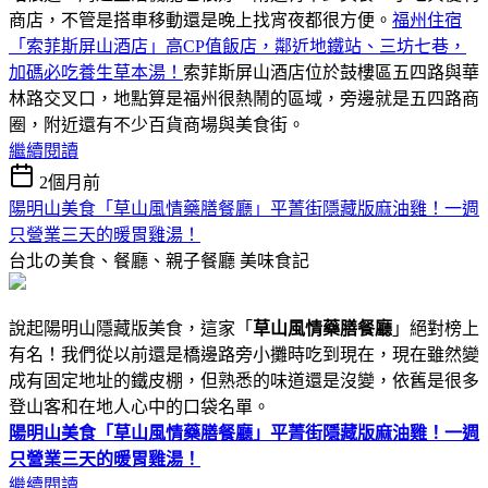
商店，不管是搭車移動還是晚上找宵夜都很方便。
福州住宿
「索菲斯屏山酒店」高CP值飯店，鄰近地鐵站、三坊七巷，
加碼必吃養生草本湯！
索菲斯屏山酒店位於鼓樓區五四路與華
林路交叉口，地點算是福州很熱鬧的區域，旁邊就是五四路商
圈，附近還有不少百貨商場與美食街。
繼續閱讀
2個月前
陽明山美食「草山風情藥膳餐廳」平菁街隱藏版麻油雞！一週
只營業三天的暖胃雞湯！
台北の美食、餐廳、親子餐廳
美味食記
說起陽明山隱藏版美食，這家「
草山風情藥膳餐廳
」絕對榜上
有名！我們從以前還是橋邊路旁小攤時吃到現在，現在雖然變
成有固定地址的鐵皮棚，但熟悉的味道還是沒變，依舊是很多
登山客和在地人心中的口袋名單。
陽明山美食「草山風情藥膳餐廳」平菁街隱藏版麻油雞！一週
只營業三天的暖胃雞湯！
繼續閱讀