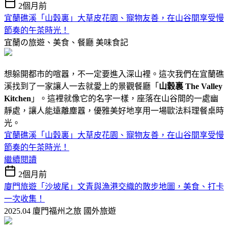
2個月前
宜蘭礁溪「山穀裏」大草皮花園、寵物友善，在山谷間享受慢
節奏的午茶時光！
宜蘭の旅遊、美食、餐廳
美味食記
想躲開都市的喧囂，不一定要進入深山裡。這次我們在宜蘭礁
溪找到了一家讓人一去就愛上的景觀餐廳「
山穀裏 The Valley
Kitchen
」。這裡就像它的名字一樣，座落在山谷間的一處幽
靜處，讓人能遠離塵囂，優雅美好地享用一場歐法料理餐桌時
光。
宜蘭礁溪「山穀裏」大草皮花園、寵物友善，在山谷間享受慢
節奏的午茶時光！
繼續閱讀
2個月前
廈門旅遊「沙坡尾」文青與漁港交織的散步地圖，美食、打卡
一次收集！
2025.04 廈門福州之旅
國外旅遊