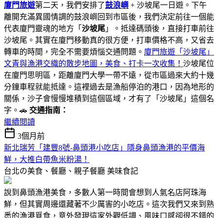
廈門旅遊
第二天，我們安排了
鼓浪嶼
+ 沙坡尾一日遊。下午
離開充滿異國情調的鼓浪嶼回到市區後，我們決定前往一個能
代表廈門靈魂的地方「
沙坡尾
」。抵達碼頭後，直接打車前往
沙坡尾。其實在廈門移動真的很方便，打車價格不高，又省去
轉車的時間，完全不需要煩惱交通問題。
廈門旅遊「沙坡尾」
文青與漁港交織的散步地圖，美食、打卡一次收集！
沙坡尾位
在廈門思明區，距離廈門大學一帶不遠，從市區過來大約十幾
分鐘車程就能抵達。這裡過去是漁船停泊的港口，因為地形的
關係，沙子會慢慢堆積到這個區域，才有了「沙坡尾」這個名
字。🚗
交通指南：
繼續閱讀
3個月前
新北瑞芳「建豐8號-鼻頭港小吃店」隱身鼻頭漁港的平價海
鮮，大推白帶魚米粉湯！
台北の美食、餐廳、親子餐廳
美味食記
說到鼻頭漁港美食，多數人第一時間會想到人氣名店阿珠海
鮮，但其實周邊還藏著不少厲害的小吃店。這次我們又來到熟
悉的漁港覓食，意外發現這家外觀低調、風味口感卻很不錯的