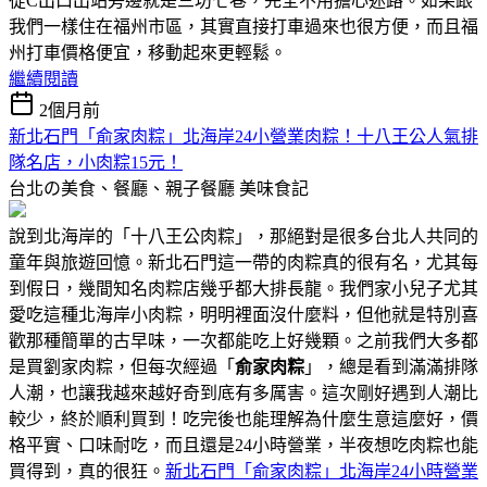
從C出口出站旁邊就是三坊七巷，完全不用擔心迷路。如果跟
我們一樣住在福州市區，其實直接打車過來也很方便，而且福
州打車價格便宜，移動起來更輕鬆。
繼續閱讀
2個月前
新北石門「俞家肉粽」北海岸24小營業肉粽！十八王公人氣排
隊名店，小肉粽15元！
台北の美食、餐廳、親子餐廳
美味食記
說到北海岸的「十八王公肉粽」，那絕對是很多台北人共同的
童年與旅遊回憶。新北石門這一帶的肉粽真的很有名，尤其每
到假日，幾間知名肉粽店幾乎都大排長龍。我們家小兒子尤其
愛吃這種北海岸小肉粽，明明裡面沒什麼料，但他就是特別喜
歡那種簡單的古早味，一次都能吃上好幾顆。之前我們大多都
是買劉家肉粽，但每次經過「
俞家肉粽
」，總是看到滿滿排隊
人潮，也讓我越來越好奇到底有多厲害。這次剛好遇到人潮比
較少，終於順利買到！吃完後也能理解為什麼生意這麼好，價
格平實、口味耐吃，而且還是24小時營業，半夜想吃肉粽也能
買得到，真的很狂。
新北石門「俞家肉粽」北海岸24小時營業