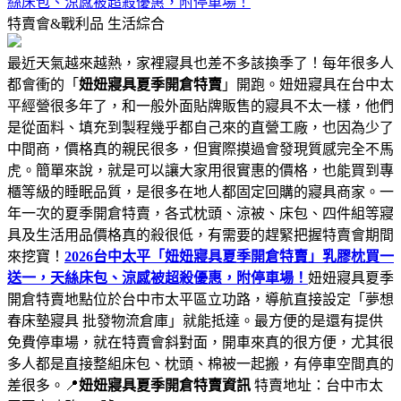
絲床包、涼感被超殺優惠，附停車場！
特賣會&戰利品
生活綜合
最近天氣越來越熱，家裡寢具也差不多該換季了！每年很多人
都會衝的「
妞妞寢具夏季開倉特賣
」開跑。妞妞寢具在台中太
平經營很多年了，和一般外面貼牌販售的寢具不太一樣，他們
是從面料、填充到製程幾乎都自己來的直營工廠，也因為少了
中間商，價格真的親民很多，但實際摸過會發現質感完全不馬
虎。簡單來說，就是可以讓大家用很實惠的價格，也能買到專
櫃等級的睡眠品質，是很多在地人都固定回購的寢具商家。一
年一次的夏季開倉特賣，各式枕頭、涼被、床包、四件組等寢
具及生活用品價格真的殺很低，有需要的趕緊把握特賣會期間
來挖寶！
2026台中太平「妞妞寢具夏季開倉特賣」乳膠枕買一
送一，天絲床包、涼感被超殺優惠，附停車場！
妞妞寢具夏季
開倉特賣地點位於台中市太平區立功路，導航直接設定「夢想
春床墊寢具 批發物流倉庫」就能抵達。最方便的是還有提供
免費停車場，就在特賣會斜對面，開車來真的很方便，尤其很
多人都是直接整組床包、枕頭、棉被一起搬，有停車空間真的
差很多。📍
妞妞寢具夏季開倉特賣資訊
特賣地址：台中市太