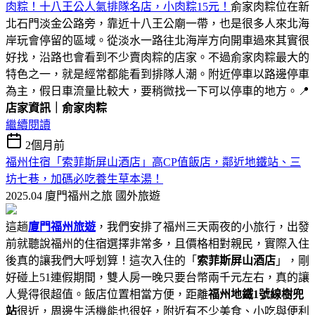
肉粽！十八王公人氣排隊名店，小肉粽15元！
俞家肉粽位在新
北石門淡金公路旁，靠近十八王公廟一帶，也是很多人來北海
岸玩會停留的區域。從淡水一路往北海岸方向開車過來其實很
好找，沿路也會看到不少賣肉粽的店家。不過俞家肉粽最大的
特色之一，就是經常都能看到排隊人潮。附近停車以路邊停車
為主，假日車流量比較大，要稍微找一下可以停車的地方。📍
店家資訊｜俞家肉粽
繼續閱讀
2個月前
福州住宿「索菲斯屏山酒店」高CP值飯店，鄰近地鐵站、三
坊七巷，加碼必吃養生草本湯！
2025.04 廈門福州之旅
國外旅遊
這趟
廈門福州旅遊
，我們安排了福州三天兩夜的小旅行，出發
前就聽說福州的住宿選擇非常多，且價格相對親民，實際入住
後真的讓我們大呼划算！這次入住的「
索菲斯屏山酒店
」，剛
好碰上51連假期間，雙人房一晚只要台幣兩千元左右，真的讓
人覺得很超值。飯店位置相當方便，距離
福州地鐵1號線樹兜
站
很近，周邊生活機能也很好，附近有不少美食、小吃與便利