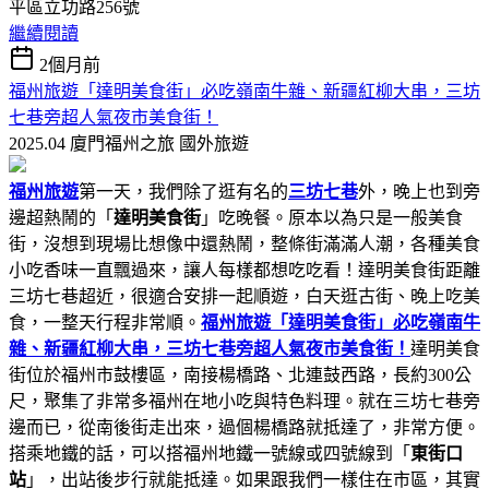
平區立功路256號
繼續閱讀
2個月前
福州旅遊「達明美食街」必吃嶺南牛雜、新疆紅柳大串，三坊
七巷旁超人氣夜市美食街！
2025.04 廈門福州之旅
國外旅遊
福州旅遊
第一天，我們除了逛有名的
三坊七巷
外，晚上也到旁
邊超熱鬧的「
達明美食街
」吃晚餐。原本以為只是一般美食
街，沒想到現場比想像中還熱鬧，整條街滿滿人潮，各種美食
小吃香味一直飄過來，讓人每樣都想吃吃看！達明美食街距離
三坊七巷超近，很適合安排一起順遊，白天逛古街、晚上吃美
食，一整天行程非常順。
福州旅遊「達明美食街」必吃嶺南牛
雜、新疆紅柳大串，三坊七巷旁超人氣夜市美食街！
達明美食
街位於福州市鼓樓區，南接楊橋路、北連鼓西路，長約300公
尺，聚集了非常多福州在地小吃與特色料理。就在三坊七巷旁
邊而已，從南後街走出來，過個楊橋路就抵達了，非常方便。
搭乘地鐵的話，可以搭福州地鐵一號線或四號線到「
東街口
站
」，出站後步行就能抵達。如果跟我們一樣住在市區，其實