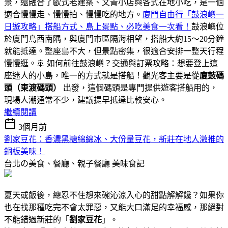
景，還融合了歐式老建築、文青小店與各式在地小吃，是一個
適合慢慢走、慢慢拍、慢慢吃的地方。
廈門自由行「鼓浪嶼一
日遊攻略」搭船方式、島上景點、必吃美食一次看！
鼓浪嶼位
於廈門島西南隅，與廈門市區隔海相望，搭船大約15～20分鐘
就能抵達。整座島不大，但景點密集，很適合安排一整天行程
慢慢逛。🚢 如何前往鼓浪嶼？交通與訂票攻略：想要登上這
座迷人的小島，唯一的方式就是搭船！觀光客主要是從
廈鼓碼
頭（東渡碼頭）
出發，這個碼頭是專門提供遊客搭船用的，
現場人潮通常不少，建議提早抵達比較安心。
繼續閱讀
3個月前
劉家豆花：香濃黑糖綿綿冰、大份量豆花，新莊在地人激推的
銅板美味！
台北の美食、餐廳、親子餐廳
美味食記
夏天或飯後，總忍不住想來碗沁涼入心的甜點解解饞？如果你
也在找那種吃完不會太罪惡，又能大口滿足的幸福感，那絕對
不能錯過新莊的「
劉家豆花
」。