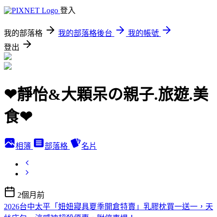
登入
我的部落格
我的部落格後台
我的帳號
登出
❤靜怡&大顆呆の親子.旅遊.美
食❤
相簿
部落格
名片
2個月前
2026台中太平「妞妞寢具夏季開倉特賣」乳膠枕買一送一，天