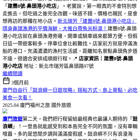
「
建豐8號-鼻頭港小吃店
」。老實說，第一眼真的不會特別想
走進去，但吃過之後完全改觀，味道不錯、價格也親民，是會
想再訪的那種在地小店。
新北瑞芳「建豐8號-鼻頭港小吃店」
隱身鼻頭漁港的平價海鮮，大推白帶魚米粉湯！
建豐8號-鼻頭
港小吃店就在鼻頭漁港旁邊，開車或騎車過來都算方便，但假
日這一帶遊客較多，停車位會比較難找。店家前方就是停滿漁
船的港口，充滿濃濃的漁村生活感，距離知名景點鼻頭角步道
不遠，很適合安排成順遊行程。📍
店家資訊｜建豐8號-鼻頭
港小吃店
地址：新北市瑞芳區鼻頭路97號
繼續閱讀
3個月前
廈門自由行「鼓浪嶼一日遊攻略」搭船方式、島上景點、必吃
美食一次看！
2025.04 廈門福州之旅
國外旅遊
廈門旅遊
第二天，我們把行程留給最經典也最讓人期待的「
鼓
浪嶼
」！一登島就能感受到和本島完全不同的氛圍，沒有車輛
喧囂，多的是悠閒步調與滿滿度假感。鼓浪嶼不只有浪漫海