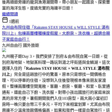
後再順遊旁邊的龍洞漁港潮間帶，帶小朋友一起踏浪、探索豐
富的海洋生態，度過充實的海邊半日遊！
繼續閱讀
1週前
九州由布院住宿「Rakuten STAY HOUSE x WILL STYLE 湯布
院川上」包棟兩層樓獨棟度假屋，大廚房、洗衣機，超適合親
子家庭自由行！
九州自由行
國外旅遊
九州親子遊Day 3，我們安排了別府＆由布院自駕一日遊，從
別府海地獄、地獄蒸料理一路玩到湯之坪街道與金鱗湖。這次
選擇入住的「
Rakuten STAY HOUSE × WILL STYLE 湯布院
川上
」完全是這趟旅行中的驚喜。原本只是想找一間價格合
理、可以停車的住宿，沒想到入住後發現根本像來朋友家渡
假。整棟兩層樓空間寬敞，客廳、廚房、餐廳、和室、臥室通
通有，還能自己下廚、洗衣服，對帶小孩出國旅行的家庭來說
真的非常方便。暑假期間我們入住103房型，兩大兩小當初訂
房時一晚只要台幣三千多元，平均下來相當划算。尤其由布院
周邊不少溫泉旅館價格偏高，如果和我們一樣是自駕旅行，這