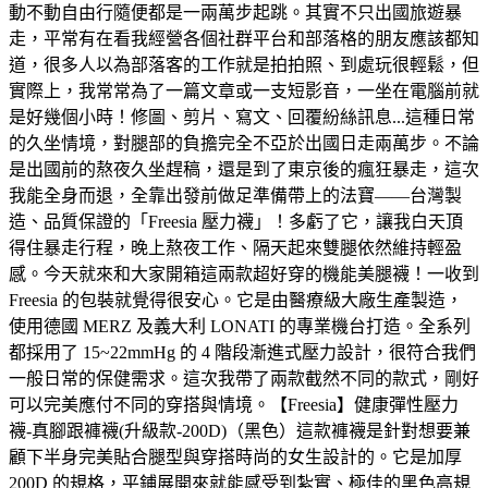
動不動自由行隨便都是一兩萬步起跳。其實不只出國旅遊暴
走，平常有在看我經營各個社群平台和部落格的朋友應該都知
道，很多人以為部落客的工作就是拍拍照、到處玩很輕鬆，但
實際上，我常常為了一篇文章或一支短影音，一坐在電腦前就
是好幾個小時！修圖、剪片、寫文、回覆紛絲訊息...這種日常
的久坐情境，對腿部的負擔完全不亞於出國日走兩萬步。不論
是出國前的熬夜久坐趕稿，還是到了東京後的瘋狂暴走，這次
我能全身而退，全靠出發前做足準備帶上的法寶——台灣製
造、品質保證的「Freesia 壓力襪」！多虧了它，讓我白天頂
得住暴走行程，晚上熬夜工作、隔天起來雙腿依然維持輕盈
感。今天就來和大家開箱這兩款超好穿的機能美腿襪！一收到
Freesia 的包裝就覺得很安心。它是由醫療級大廠生產製造，
使用德國 MERZ 及義大利 LONATI 的專業機台打造。全系列
都採用了 15~22mmHg 的 4 階段漸進式壓力設計，很符合我們
一般日常的保健需求。這次我帶了兩款截然不同的款式，剛好
可以完美應付不同的穿搭與情境。【Freesia】健康彈性壓力
襪-真腳跟褲襪(升級款-200D)（黑色）這款褲襪是針對想要兼
顧下半身完美貼合腿型與穿搭時尚的女生設計的。它是加厚
200D 的規格，平鋪展開來就能感受到紮實、極佳的黑色高規