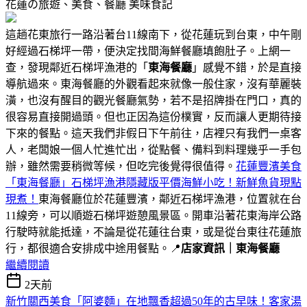
花蓮の旅遊、美食、餐廳
美味食記
這趟花東旅行一路沿著台11線南下，從花蓮玩到台東，中午剛
好經過石梯坪一帶，便決定找間海鮮餐廳填飽肚子。上網一
查，發現鄰近石梯坪漁港的「
東海餐廳
」感覺不錯，於是直接
導航過來。東海餐廳的外觀看起來就像一般住家，沒有華麗裝
潢，也沒有醒目的觀光餐廳氣勢，若不是招牌掛在門口，真的
很容易直接開過頭。但也正因為這份樸實，反而讓人更期待接
下來的餐點。這天我們非假日下午前往，店裡只有我們一桌客
人，老闆娘一個人忙進忙出，從點餐、備料到料理幾乎一手包
辦，雖然需要稍微等候，但吃完後覺得很值得。
花蓮豐濱美食
「東海餐廳」石梯坪漁港隱藏版平價海鮮小吃！新鮮魚貨現點
現煮！
東海餐廳位於花蓮豐濱，鄰近石梯坪漁港，位置就在台
11線旁，可以順遊石梯坪遊憩風景區。開車沿著花東海岸公路
行駛時就能抵達，不論是從花蓮往台東，或是從台東往花蓮旅
行，都很適合安排成中途用餐點。📍
店家資訊｜東海餐廳
繼續閱讀
2天前
新竹關西美食「阿婆麵」在地飄香超過50年的古早味！客家湯