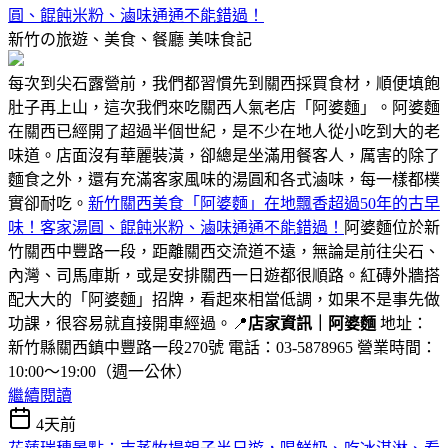
圓、餛飩米粉、滷味通通不能錯過！
新竹の旅遊、美食、餐廳
美味食記
每次到尖石露營前，我們都習慣先到關西採買食材，順便填飽
肚子再上山，這次我們來吃關西人氣老店「阿婆麵」。阿婆麵
在關西已經開了超過半個世紀，是不少在地人從小吃到大的老
味道。店面沒有華麗裝潢，卻總是坐滿用餐客人，厲害的除了
麵食之外，還有充滿客家風味的湯圓和各式滷味，每一樣都樸
實卻耐吃。
新竹關西美食「阿婆麵」在地飄香超過50年的古早
味！客家湯圓、餛飩米粉、滷味通通不能錯過！
阿婆麵位於新
竹關西中豐路一段，距離關西交流道不遠，無論是前往尖石、
內灣、司馬庫斯，或是安排關西一日遊都很順路。紅磚外牆搭
配大大的「阿婆麵」招牌，看起來相當低調，如果不是事先做
功課，很容易就直接開車經過。📍
店家資訊｜阿婆麵
地址：
新竹縣關西鎮中豐路一段270號 電話：03-5878965 營業時間：
10:00～19:00（週一公休）
繼續閱讀
4天前