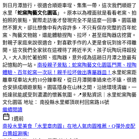
到日月潭旅行，很適合順遊車埕、集集一帶，這次我們順遊了
水里「
蛇窯陶藝文化園區
」。原本以為裡面就是看看老窯、拍
拍照的景點，實際走訪後才發現完全不是這麼一回事。園區雖
然不算大，卻比想像中有內容許多，不只有保存完整的百年蛇
窯、陶藝文物館，還能體驗捏陶、拉坏，甚至逛陶器店挖寶。
對親子家庭來說很適合，對喜歡手作的人更是會玩到捨不得離
開。這次我們全家就在這裡待了將近半天，孩子玩陶玩得超投
入，大人則忙著拍照、逛陶器，意外成為這趟日月潭之旅最有
記憶點的一站。
南投親子景點：蛇窯陶藝文化園區門票、捏陶
體驗、百年蛇窯一次玩！親手拉坏做出專屬器皿！
水里蛇窯距
離車埕車站大約10分鐘車程，從日月潭開車過來也不遠，很適
合安排成順遊景點。園區隱身在山林之間，沿途環境清幽，一
抵達就能感受到濃濃的懷舊氛圍。📍景點資訊｜水里蛇窯陶藝
文化園區 地址： 南投縣水里鄉頂崁村回窯路16號
繼續閱讀
1週前
南投水里美食「水里章肉圓」在地人氣肉圓推薦，Q彈外皮配
白醬超涮嘴!