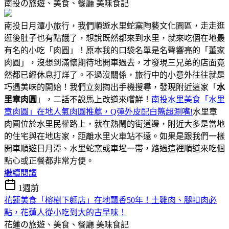
南投の旅遊、美食、餐廳
美味食記
南投日月潭小旅行，我們順遊水里蛇窯陶藝文化園區，走走逛
逛後肚子也有點餓了，想說既然都來到水里，就來吃個在地最
有名的小吃「肉圓」！原本我的口袋名單是名聲響亮的「董家
肉圓」，沒想到滿懷期待地開車過去，才發現三兄弟的店面竟
然都已經休息打烊了。不過沒關係，旅行中的小意外往往就是
巧遇美味的開始！我們立刻掏出手機搜尋，發現附近這家「
水
里章肉圓
」，二話不說馬上改道來嚐鮮！
南投水里美食「水里
章肉圓」在地人氣肉圓推薦，Q彈外皮配白醬超涮嘴!
水里章
肉圓位於水里民權路上，就在熱鬧的街道邊，附近大多是當地
的住宅與在地店家，距離水里火車站不遠。如果是跟我們一樣
開車順遊日月潭、水里蛇窯或車埕一帶，路過這裡順道來吃個
點心或正餐都非常方便。
繼續閱讀
1週前
花蓮美食「榕樹下麵店」在地飄香50年！土雞肉、腿扣肉必
點，花蓮人從小吃到大的古早味！
花蓮の旅遊、美食、餐廳
美味食記