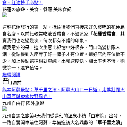
食、紅油抄手必點！
花蓮の旅遊、美食、餐廳
美味食記
這趟花蓮旅行的第一站，抵達後我們直接來好久沒吃的花蓮扁
食名店。以前比較常吃液香扁食，不過這家「
花蓮香扁食
」其
實我們也吃過幾次，每次都有不錯的印象。
讓我意外的是，這次生意比記憶中好很多，門口滿滿排隊人
潮，從點餐到入座等了好一陣子才有位置。還好店內座位數不
少，加上餐點選擇相對單純，出餐速度快、翻桌率也不慢，稍
微等一下還算值得。
繼續閱讀
1週前
熊本阿蘇景點：草千里之濱、阿蘇火山口一日遊，走進壯闊火
山草原與療癒牧野風光！
九州自由行
國外旅遊
九州自駕之旅第4天我們從夢幻的溫泉小鎮「由布院」出發，
一路自駕開車前往阿蘇，準備造訪大名鼎鼎的「
草千里之濱
」