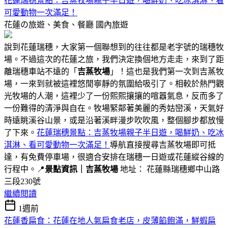
花蓮瑞穗景點：吉蒸牧場親子半日遊，喝鮮奶、吃冰淇淋、看
可愛動物一次滿足！
花蓮の旅遊、美食、餐廳
國內旅遊
說到花蓮瑞穗，大家第一個聯想到的往往都是老字號的瑞穗牧
場。不過這次的花蓮之旅，我們決定換個地方走走，來到了距
離瑞穗車站不遠的「
吉蒸牧場
」！這也是我們第一次到吉蒸牧
場，一來到就被這裡悠閒寧靜的氛圍給吸引了。相較於熱門觀
光牧場的人潮，這裡少了一份熙熙攘攘的喧囂氣息，反而多了
一份難得的清淨與自在。牧場緊鄰著美麗的秀姑巒溪，天氣好
時遠眺溪谷山景，或是沿著溪畔漫步吹吹風，整個腳步都放慢
了下來。
花蓮瑞穗景點：吉蒸牧場親子半日遊，喝鮮奶、吃冰
淇淋、看可愛動物一次滿足！
導航直接搜尋吉蒸牧場即可抵
達，有免費停車場，很適合安排在瑞穗一日遊或花蓮縱谷線的
行程中。📍
景點資訊｜吉蒸牧場
地址： 花蓮縣瑞穗鄉中山路
三段230號
繼續閱讀
1週前
花蓮香扁食：花蓮在地人氣扁食老店，皮薄餡飽滿，鮮蝦扁