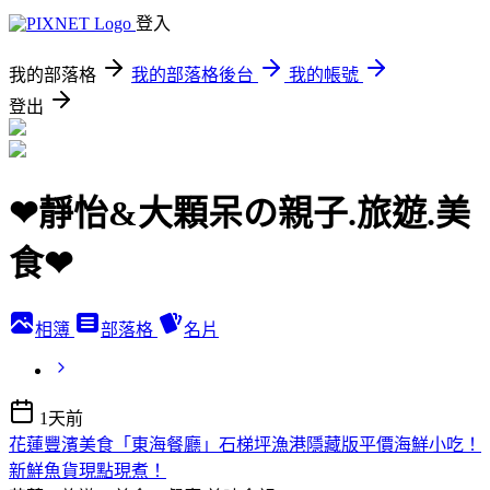
登入
我的部落格
我的部落格後台
我的帳號
登出
❤靜怡&大顆呆の親子.旅遊.美
食❤
相簿
部落格
名片
1天前
花蓮豐濱美食「東海餐廳」石梯坪漁港隱藏版平價海鮮小吃！
新鮮魚貨現點現煮！