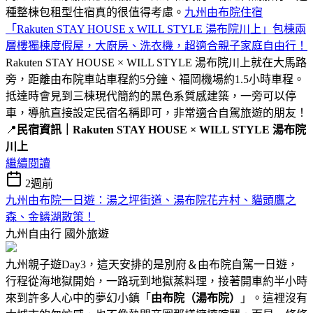
種整棟包租型住宿真的很值得考慮。
九州由布院住宿
「Rakuten STAY HOUSE x WILL STYLE 湯布院川上」包棟兩
層樓獨棟度假屋，大廚房、洗衣機，超適合親子家庭自由行！
Rakuten STAY HOUSE × WILL STYLE 湯布院川上就在大馬路
旁，距離由布院車站車程約5分鐘、福岡機場約1.5小時車程。
抵達時會見到三棟現代簡約的黑色系質感建築，一旁可以停
車，導航直接設定民宿名稱即可，非常適合自駕旅遊的朋友！
📍
民宿資訊｜Rakuten STAY HOUSE × WILL STYLE 湯布院
川上
繼續閱讀
2週前
九州由布院一日遊：湯之坪街道、湯布院花卉村、貓頭鷹之
森、金鱗湖散策！
九州自由行
國外旅遊
九州親子遊Day3，這天安排的是別府＆由布院自駕一日遊，
行程從海地獄開始，一路玩到地獄蒸料理，接著開車約半小時
來到許多人心中的夢幻小鎮「
由布院（湯布院）
」。這裡沒有