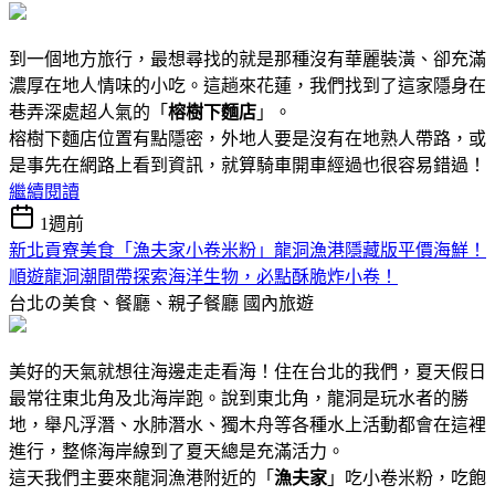
到一個地方旅行，最想尋找的就是那種沒有華麗裝潢、卻充滿
濃厚在地人情味的小吃。這趟來花蓮，我們找到了這家隱身在
巷弄深處超人氣的「
榕樹下麵店
」。
榕樹下麵店位置有點隱密，外地人要是沒有在地熟人帶路，或
是事先在網路上看到資訊，就算騎車開車經過也很容易錯過！
繼續閱讀
1週前
新北貢寮美食「漁夫家小卷米粉」龍洞漁港隱藏版平價海鮮！
順遊龍洞潮間帶探索海洋生物，必點酥脆炸小卷！
台北の美食、餐廳、親子餐廳
國內旅遊
美好的天氣就想往海邊走走看海！住在台北的我們，夏天假日
最常往東北角及北海岸跑。說到東北角，龍洞是玩水者的勝
地，舉凡浮潛、水肺潛水、獨木舟等各種水上活動都會在這裡
進行，整條海岸線到了夏天總是充滿活力。
這天我們主要來龍洞漁港附近的「
漁夫家
」吃小卷米粉，吃飽