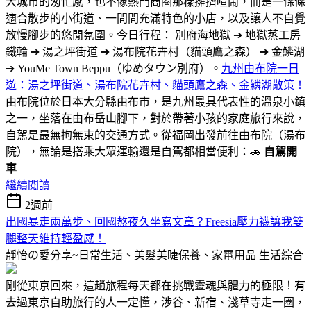
大城市的匆忙感，也不像熱門商圈那樣擁擠喧鬧，而是一條條
適合散步的小街道、一間間充滿特色的小店，以及讓人不自覺
放慢腳步的悠閒氛圍。今日行程： 別府海地獄 ➔ 地獄蒸工房
鐵輪 ➔ 湯之坪街道 ➔ 湯布院花卉村（貓頭鷹之森） ➔ 金鱗湖
➔ YouMe Town Beppu（ゆめタウン別府）。
九州由布院一日
遊：湯之坪街道、湯布院花卉村、貓頭鷹之森、金鱗湖散策！
由布院位於日本大分縣由布市，是九州最具代表性的溫泉小鎮
之一，坐落在由布岳山腳下，對於帶著小孩的家庭旅行來說，
自駕是最無拘無束的交通方式。從福岡出發前往由布院（湯布
院），無論是搭乘大眾運輸還是自駕都相當便利：🚗
自駕開
車
繼續閱讀
2週前
出國暴走兩萬步、回國熬夜久坐寫文章？Freesia壓力襪讓我雙
腿整天維持輕盈感！
靜怡の愛分享~日常生活、美髮美睫保養、家電用品
生活綜合
剛從東京回來，這趟旅程每天都在挑戰靈魂與體力的極限！有
去過東京自助旅行的人一定懂，涉谷、新宿、淺草寺走一圈，