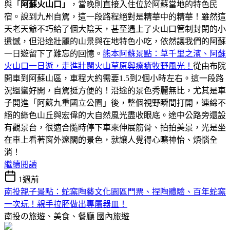
與「
阿蘇火山口」
，當晚則直接入住位於阿蘇當地的特色民
宿。說到九州自駕，這一段路程絕對是精華中的精華！雖然這
天老天爺不巧給了個大陰天，甚至遇上了火山口管制封閉的小
遺憾，但沿途壯麗的山景與在地特色小吃，依然讓我們的阿蘇
一日遊留下了難忘的回憶。
熊本阿蘇景點：草千里之濱、阿蘇
火山口一日遊，走進壯闊火山草原與療癒牧野風光！
從由布院
開車到阿蘇山區，車程大約需要1.5到2個小時左右。這一段路
況還蠻好開，自駕挺方便的！沿途的景色秀麗無比，尤其是車
子開進「阿蘇九重國立公園」後，整個視野瞬間打開，連綿不
絕的綠色山丘與宏偉的大自然風光盡收眼底。途中公路旁還設
有觀景台，很適合隨時停下車來伸展筋骨、拍拍美景，光是坐
在車上看著窗外遼闊的景色，就讓人覺得心曠神怡、煩惱全
消！
繼續閱讀
1週前
南投親子景點：蛇窯陶藝文化園區門票、捏陶體驗、百年蛇窯
一次玩！親手拉胚做出專屬器皿！
南投の旅遊、美食、餐廳
國內旅遊