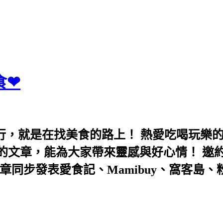
食❤
行，就是在找美食的路上！ 熱愛吃喝玩樂
能為大家帶來靈感與好心情！ 邀約eeooa031
團！ 文章同步發表愛食記、Mamibuy、窩客島、粉