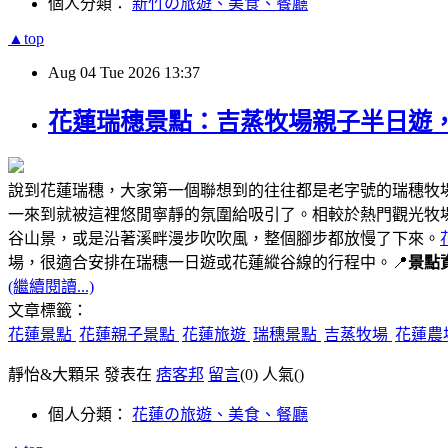
個人分類：
新竹の旅遊、美食、餐廳
▲top
Aug
04
Tue
2026
13:37
花蓮瑞穗景點：吉蒸牧場親子半日遊
說到花蓮瑞穗，大家第一個聯想到的往往都是老字號的瑞穗牧
一來到就被這裡悠閒寧靜的氛圍給吸引了。相較於熱門觀光牧
谷山景，或是沿著溪畔漫步吹吹風，整個腳步都放慢了下來。
場，很適合安排在瑞穗一日遊或花蓮縱谷線的行程中。📍
景點
(繼續閱讀...)
文章標籤：
花蓮景點
花蓮親子景點
花蓮旅遊
瑞穗景點
吉蒸牧場
花蓮農
靜怡&大顆呆 發表在
痞客邦
留言
(0)
人氣(
)
個人分類：
花蓮の旅遊、美食、餐廳