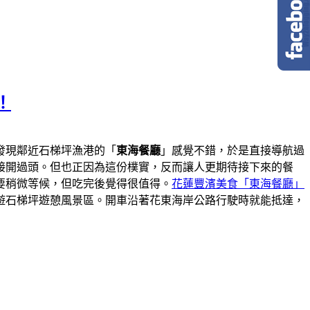
！
發現鄰近石梯坪漁港的「
東海餐廳
」感覺不錯，於是直接導航過
接開過頭。但也正因為這份樸實，反而讓人更期待接下來的餐
要稍微等候，但吃完後覺得很值得。
花蓮豐濱美食「東海餐廳」
遊石梯坪遊憩風景區。開車沿著花東海岸公路行駛時就能抵達，