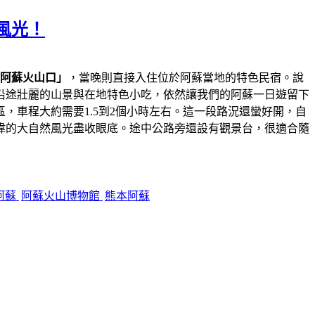
風光！
阿蘇火山口」
，當晚則直接入住位於阿蘇當地的特色民宿。說
沿途壯麗的山景與在地特色小吃，依然讓我們的阿蘇一日遊留下
，車程大約需要1.5到2個小時左右。這一段路況還蠻好開，自
偉的大自然風光盡收眼底。途中公路旁還設有觀景台，很適合隨
阿蘇
阿蘇火山博物館
熊本阿蘇