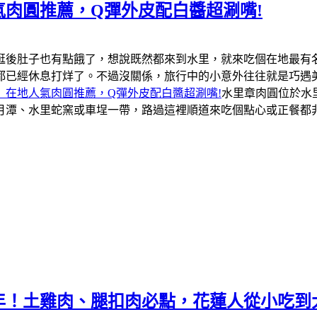
肉圓推薦，Q彈外皮配白醬超涮嘴!
逛後肚子也有點餓了，想說既然都來到水里，就來吃個在地最有
都已經休息打烊了。不過沒關係，旅行中的小意外往往就是巧遇
」在地人氣肉圓推薦，Q彈外皮配白醬超涮嘴!
水里章肉圓位於水
月潭、水里蛇窯或車埕一帶，路過這裡順道來吃個點心或正餐都
年！土雞肉、腿扣肉必點，花蓮人從小吃到