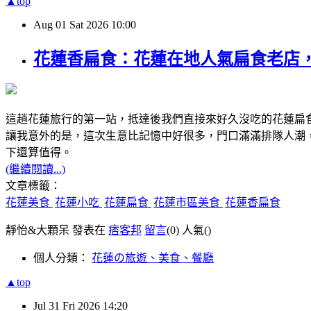
▲top
Aug
01
Sat
2026
10:00
花蓮香扁食：花蓮在地人氣扁食老店
這趟花蓮旅行的第一站，抵達後我們直接來好久沒吃的花蓮扁
讓我意外的是，這次生意比記憶中好很多，門口滿滿排隊人潮
下還算值得。
(繼續閱讀...)
文章標籤：
花蓮美食
花蓮小吃
花蓮扁食
花蓮市區美食
花蓮香扁食
靜怡&大顆呆 發表在
痞客邦
留言
(0)
人氣(
)
個人分類：
花蓮の旅遊、美食、餐廳
▲top
Jul
31
Fri
2026
14:20