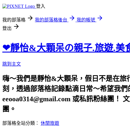
登入
我的部落格
我的部落格後台
我的帳號
登出
❤靜怡&大顆呆の親子.旅遊.美
跳到主文
嗨～我們是靜怡&大顆呆，假日不是在旅
刻，透過部落格記錄點滴日常～希望我們的文章，
eeooa0314@gmail.com 或私訊粉絲
團。
部落格全站分類：
休閒旅遊