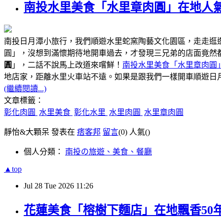
南投水里美食「水里章肉圓」在地人氣
南投日月潭小旅行，我們順遊水里蛇窯陶藝文化園區，走走逛
圓」，沒想到滿懷期待地開車過去，才發現三兄弟的店面竟然
圓
」，二話不說馬上改道來嚐鮮！
南投水里美食「水里章肉圓
距離水里火車站不遠
地店家，
。如果是跟我們一樣開車順遊日
(繼續閱讀...)
文章標籤：
彰化肉圓
水里美食
彰化水里
水里肉圓
水里章肉圓
靜怡&大顆呆 發表在
痞客邦
留言
(0)
人氣(
)
個人分類：
南投の旅遊、美食、餐廳
▲top
Jul
28
Tue
2026
11:26
花蓮美食「榕樹下麵店」在地飄香50