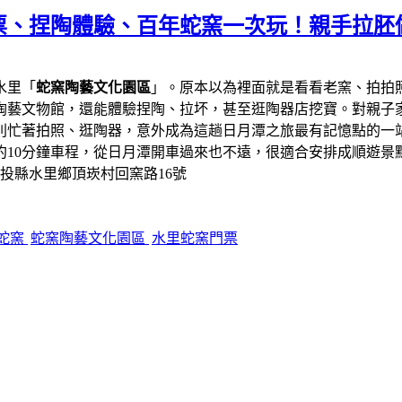
票、捏陶體驗、百年蛇窯一次玩！親手拉胚
水里「
蛇窯陶藝文化園區
」。原本以為裡面就是看看老窯、拍拍
陶藝文物館，還能體驗捏陶、拉坏，甚至逛陶器店挖寶。對親子
則忙著拍照、逛陶器，意外成為這趟日月潭之旅最有記憶點的一
約10分鐘車程，從日月潭開車過來也不遠，很適合安排成順遊景
南投縣水里鄉頂崁村回窯路16號
蛇窯
蛇窯陶藝文化園區
水里蛇窯門票