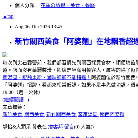
個人分類：
花蓮の旅遊、美食、餐廳
▲top
Aug
06
Thu
2026
13:45
新竹關西美食「阿婆麵」在地飄香超過
每次到尖石露營前，我們都習慣先到關西採買食材，順便填飽
道。店面沒有華麗裝潢，卻總是坐滿用餐客人，厲害的除了麵
家湯圓、餛飩米粉、滷味通通不能錯過！
阿婆麵位於新竹關西
「阿婆麵」招牌，看起來相當低調，如果不是事先做功課，很容
19:00（週一公休）
(繼續閱讀...)
文章標籤：
新竹美食
關西美食
新竹關西美食
客家湯圓
關西阿婆麵
靜怡&大顆呆 發表在
痞客邦
留言
(0)
人氣(
)