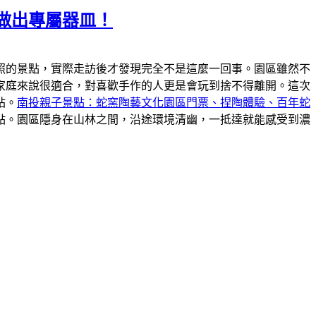
做出專屬器皿！
照的景點，實際走訪後才發現完全不是這麼一回事。園區雖然不
家庭來說很適合，對喜歡手作的人更是會玩到捨不得離開。這次
站。
南投親子景點：蛇窯陶藝文化園區門票、捏陶體驗、百年蛇
點。園區隱身在山林之間，沿途環境清幽，一抵達就能感受到濃