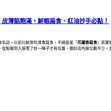
，皮薄餡飽滿，鮮蝦扁食、紅油抄手必點！
食名店。以前比較常吃液香扁食，不過這家「
花蓮香扁食
」其實
，從點餐到入座等了好一陣子才有位置。還好店內座位數不少，