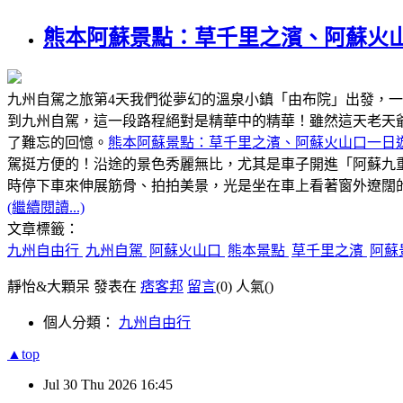
熊本阿蘇景點：草千里之濱、阿蘇火
九州自駕之旅第4天我們從夢幻的溫泉小鎮「由布院」出發，
到九州自駕，這一段路程絕對是精華中的精華！雖然這天老天
了難忘的回憶。
熊本阿蘇景點：草千里之濱、阿蘇火山口一日
駕挺方便的！沿途的景色秀麗無比，尤其是車子開進「阿蘇九
時停下車來伸展筋骨、拍拍美景，光是坐在車上看著窗外遼闊
(繼續閱讀...)
文章標籤：
九州自由行
九州自駕
阿蘇火山口
熊本景點
草千里之濱
阿蘇
靜怡&大顆呆 發表在
痞客邦
留言
(0)
人氣(
)
個人分類：
九州自由行
▲top
Jul
30
Thu
2026
16:45