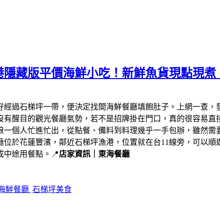
港隱藏版平價海鮮小吃！新鮮魚貨現點現煮
剛好經過石梯坪一帶，便決定找間海鮮餐廳填飽肚子。上網一查，
沒有醒目的觀光餐廳氣勢，若不是招牌掛在門口，真的很容易直
娘一個人忙進忙出，從點餐、備料到料理幾乎一手包辦，雖然需
廳位於花蓮豐濱，鄰近石梯坪漁港，位置就在台11線旁，可以順
中途用餐點。📍
店家資訊｜東海餐廳
海鮮餐廳
石梯坪美食