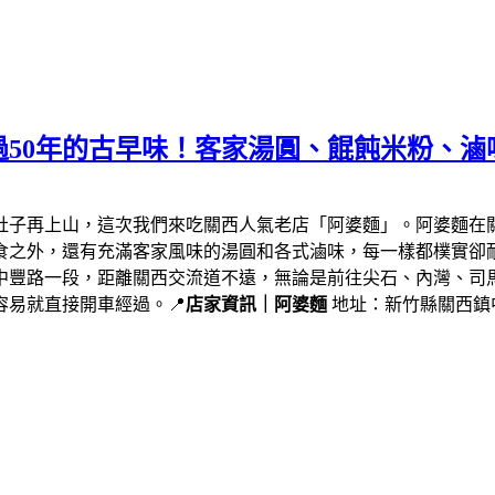
50年的古早味！客家湯圓、餛飩米粉、滷
肚子再上山，這次我們來吃關西人氣老店「阿婆麵」。阿婆麵在
食之外，還有充滿客家風味的湯圓和各式滷味，每一樣都樸實卻
中豐路一段，距離關西交流道不遠，無論是前往尖石、內灣、司
易就直接開車經過。📍
店家資訊｜阿婆麵
地址：新竹縣關西鎮中豐路