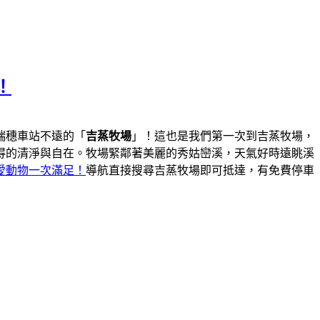
！
瑞穗車站不遠的「
吉蒸牧場
」！這也是我們第一次到吉蒸牧場，
得的清淨與自在。牧場緊鄰著美麗的秀姑巒溪，天氣好時遠眺溪
愛動物一次滿足！
導航直接搜尋吉蒸牧場即可抵達，有免費停車