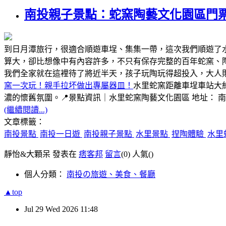
南投親子景點：蛇窯陶藝文化園區門
到日月潭旅行，很適合順遊車埕、集集一帶，這次我們順遊了
算大，卻比想像中有內容許多，不只有保存完整的百年蛇窯、
我們全家就在這裡待了將近半天，孩子玩陶玩得超投入，大人
窯一次玩！親手拉坏做出專屬器皿！
水里蛇窯距離車埕車站大
濃的懷舊氛圍。📍景點資訊｜水里蛇窯陶藝文化園區 地址： 
(繼續閱讀...)
文章標籤：
南投景點
南投一日遊
南投親子景點
水里景點
捏陶體驗
水里
靜怡&大顆呆 發表在
痞客邦
留言
(0)
人氣(
)
個人分類：
南投の旅遊、美食、餐廳
▲top
Jul
29
Wed
2026
11:48