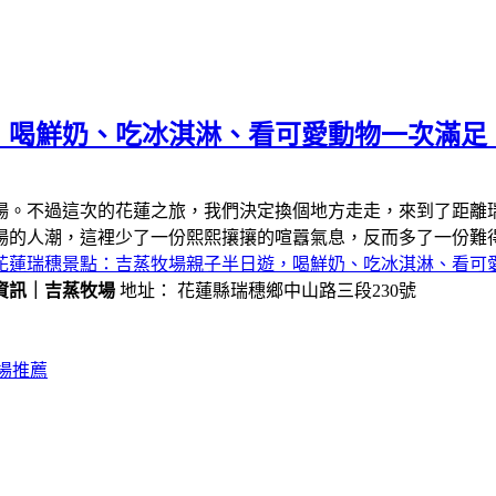
，喝鮮奶、吃冰淇淋、看可愛動物一次滿足
場。不過這次的花蓮之旅，我們決定換個地方走走，來到了距離
場的人潮，這裡少了一份熙熙攘攘的喧囂氣息，反而多了一份難
花蓮瑞穗景點：吉蒸牧場親子半日遊，喝鮮奶、吃冰淇淋、看可
資訊｜吉蒸牧場
地址： 花蓮縣瑞穗鄉中山路三段230號
場推薦