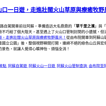
山口一日遊，走進壯闊火山草原與療癒牧野
一路自駕開車前往阿蘇，準備造訪大名鼎鼎的「
草千里之濱
」與「
爺不巧給了個大陰天，甚至遇上了火山口管制封閉的小遺憾，但
遊，走進壯闊火山草原與療癒牧野風光！
從由布院開車到阿蘇山區
重國立公園」後，整個視野瞬間打開，連綿不絕的綠色山丘與宏
的景色，就讓人覺得心曠神怡、煩惱全消！
景點
阿蘇自駕遊
阿蘇火山一日遊
阿蘇火山管制查詢
由布院至