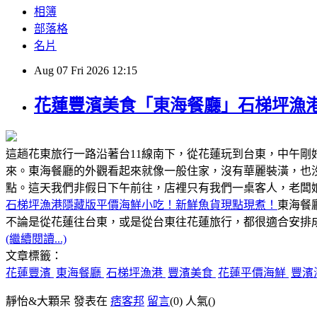
相簿
部落格
名片
Aug
07
Fri
2026
12:15
花蓮豐濱美食「東海餐廳」石梯坪漁
這趟花東旅行一路沿著台11線南下，從花蓮玩到台東，中午
來。東海餐廳的外觀看起來就像一般住家，沒有華麗裝潢，也
點。這天我們非假日下午前往，店裡只有我們一桌客人，老闆
石梯坪漁港隱藏版平價海鮮小吃！新鮮魚貨現點現煮！
東海餐
不論是從花蓮往台東，或是從台東往花蓮旅行，都很適合安排成
(繼續閱讀...)
文章標籤：
花蓮豐濱
東海餐廳
石梯坪漁港
豐濱美食
花蓮平價海鮮
豐濱
靜怡&大顆呆 發表在
痞客邦
留言
(0)
人氣(
)