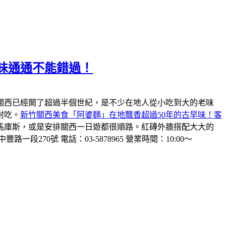
味通通不能錯過！
關西已經開了超過半個世紀，是不少在地人從小吃到大的老味
耐吃。
新竹關西美食「阿婆麵」在地飄香超過50年的古早味！客
馬庫斯，或是安排關西一日遊都很順路。紅磚外牆搭配大大的
一段270號 電話：03-5878965 營業時間：10:00～