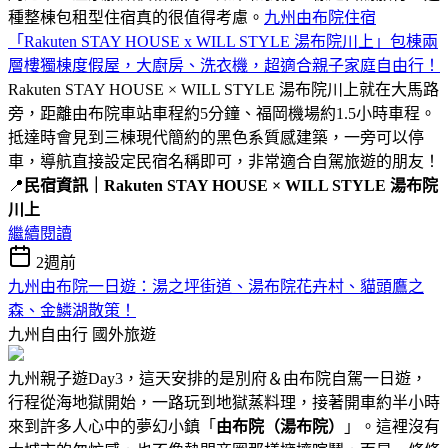
種整棟包租型住宿真的很值得考慮。
九州由布院住宿
「Rakuten STAY HOUSE x WILL STYLE 湯布院川上」包棟兩
層樓獨棟度假屋，大廚房、洗衣機，超適合親子家庭自由行！
Rakuten STAY HOUSE × WILL STYLE 湯布院川上就在大馬路
旁，距離由布院車站車程約5分鐘、福岡機場約1.5小時車程。
抵達時會見到三棟現代簡約的黑色系質感建築，一旁可以停
車，導航直接設定民宿名稱即可，非常適合自駕旅遊的朋友！
📍
民宿資訊｜Rakuten STAY HOUSE × WILL STYLE 湯布院
川上
繼續閱讀
2週前
九州由布院一日遊：湯之坪街道、湯布院花卉村、貓頭鷹之
森、金鱗湖散策！
九州自由行
國外旅遊
九州親子遊Day3，這天安排的是別府＆由布院自駕一日遊，
行程從海地獄開始，一路玩到地獄蒸料理，接著開車約半小時
來到許多人心中的夢幻小鎮「
由布院（湯布院）
」。這裡沒有