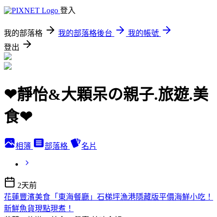
登入
我的部落格
我的部落格後台
我的帳號
登出
❤靜怡&大顆呆の親子.旅遊.美
食❤
相簿
部落格
名片
2天前
花蓮豐濱美食「東海餐廳」石梯坪漁港隱藏版平價海鮮小吃！
新鮮魚貨現點現煮！