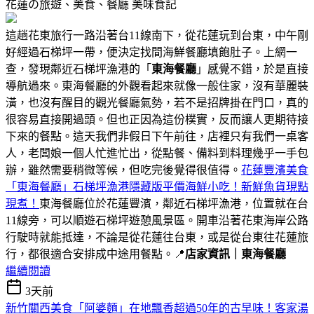
花蓮の旅遊、美食、餐廳
美味食記
這趟花東旅行一路沿著台11線南下，從花蓮玩到台東，中午剛
好經過石梯坪一帶，便決定找間海鮮餐廳填飽肚子。上網一
查，發現鄰近石梯坪漁港的「
東海餐廳
」感覺不錯，於是直接
導航過來。東海餐廳的外觀看起來就像一般住家，沒有華麗裝
潢，也沒有醒目的觀光餐廳氣勢，若不是招牌掛在門口，真的
很容易直接開過頭。但也正因為這份樸實，反而讓人更期待接
下來的餐點。這天我們非假日下午前往，店裡只有我們一桌客
人，老闆娘一個人忙進忙出，從點餐、備料到料理幾乎一手包
辦，雖然需要稍微等候，但吃完後覺得很值得。
花蓮豐濱美食
「東海餐廳」石梯坪漁港隱藏版平價海鮮小吃！新鮮魚貨現點
現煮！
東海餐廳位於花蓮豐濱，鄰近石梯坪漁港，位置就在台
11線旁，可以順遊石梯坪遊憩風景區。開車沿著花東海岸公路
行駛時就能抵達，不論是從花蓮往台東，或是從台東往花蓮旅
行，都很適合安排成中途用餐點。📍
店家資訊｜東海餐廳
繼續閱讀
3天前
新竹關西美食「阿婆麵」在地飄香超過50年的古早味！客家湯