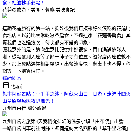
食、紅油抄手必點！
花蓮の旅遊、美食、餐廳
美味食記
這趟花蓮旅行的第一站，抵達後我們直接來好久沒吃的花蓮扁
食名店。以前比較常吃液香扁食，不過這家「
花蓮香扁食
」其
實我們也吃過幾次，每次都有不錯的印象。
讓我意外的是，這次生意比記憶中好很多，門口滿滿排隊人
潮，從點餐到入座等了好一陣子才有位置。還好店內座位數不
少，加上餐點選擇相對單純，出餐速度快、翻桌率也不慢，稍
微等一下還算值得。
繼續閱讀
1週前
熊本阿蘇景點：草千里之濱、阿蘇火山口一日遊，走進壯闊火
山草原與療癒牧野風光！
九州自由行
國外旅遊
九州自駕之旅第4天我們從夢幻的溫泉小鎮「由布院」出發，
一路自駕開車前往阿蘇，準備造訪大名鼎鼎的「
草千里之濱
」