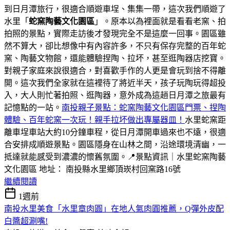
到日月潭旅行，很適合順遊車埕、集集一帶，這次我們順遊了
水里「
蛇窯陶藝文化園區
」。原本以為裡面就是看看老窯、拍
拍照的景點，實際走訪後才發現完全不是這麼一回事。園區雖
然不算大，卻比想像中有內容許多，不只有保存完整的百年蛇
窯、陶藝文物館，還能體驗捏陶、拉坏，甚至逛陶器店挖寶。
對親子家庭來說很適合，對喜歡手作的人更是會玩到捨不得離
開。這次我們全家就在這裡待了將近半天，孩子玩陶玩得超投
入，大人則忙著拍照、逛陶器，意外成為這趟日月潭之旅最有
記憶點的一站。
南投親子景點：蛇窯陶藝文化園區門票、捏陶
體驗、百年蛇窯一次玩！親手拉坏做出專屬器皿！
水里蛇窯距
離車埕車站大約10分鐘車程，從日月潭開車過來也不遠，很適
合安排成順遊景點。園區隱身在山林之間，沿途環境清幽，一
抵達就能感受到濃濃的懷舊氛圍。📍景點資訊｜水里蛇窯陶藝
文化園區 地址： 南投縣水里鄉頂崁村回窯路16號
繼續閱讀
1週前
南投水里美食「水里章肉圓」在地人氣肉圓推薦，Q彈外皮配
白醬超涮嘴!