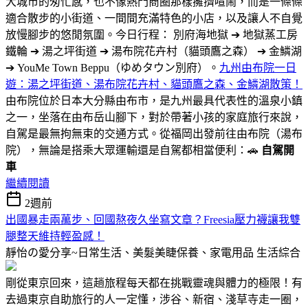
大城市的匆忙感，也不像熱門商圈那樣擁擠喧鬧，而是一條條
適合散步的小街道、一間間充滿特色的小店，以及讓人不自覺
放慢腳步的悠閒氛圍。今日行程： 別府海地獄 ➔ 地獄蒸工房
鐵輪 ➔ 湯之坪街道 ➔ 湯布院花卉村（貓頭鷹之森） ➔ 金鱗湖
➔ YouMe Town Beppu（ゆめタウン別府）。
九州由布院一日
遊：湯之坪街道、湯布院花卉村、貓頭鷹之森、金鱗湖散策！
由布院位於日本大分縣由布市，是九州最具代表性的溫泉小鎮
之一，坐落在由布岳山腳下，對於帶著小孩的家庭旅行來說，
自駕是最無拘無束的交通方式。從福岡出發前往由布院（湯布
院），無論是搭乘大眾運輸還是自駕都相當便利：🚗
自駕開
車
繼續閱讀
2週前
出國暴走兩萬步、回國熬夜久坐寫文章？Freesia壓力襪讓我雙
腿整天維持輕盈感！
靜怡の愛分享~日常生活、美髮美睫保養、家電用品
生活綜合
剛從東京回來，這趟旅程每天都在挑戰靈魂與體力的極限！有
去過東京自助旅行的人一定懂，涉谷、新宿、淺草寺走一圈，