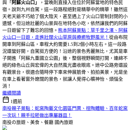
與「
阿蘇火山口」
，當晚則直接入住位於阿蘇當地的特色民
宿。說到九州自駕，這一段路程絕對是精華中的精華！雖然這
天老天爺不巧給了個大陰天，甚至遇上了火山口管制封閉的小
遺憾，但沿途壯麗的山景與在地特色小吃，依然讓我們的阿蘇
一日遊留下了難忘的回憶。
熊本阿蘇景點：草千里之濱、阿蘇
火山口一日遊，走進壯闊火山草原與療癒牧野風光！
從由布院
開車到阿蘇山區，車程大約需要1.5到2個小時左右。這一段路
況還蠻好開，自駕挺方便的！沿途的景色秀麗無比，尤其是車
子開進「阿蘇九重國立公園」後，整個視野瞬間打開，連綿不
絕的綠色山丘與宏偉的大自然風光盡收眼底。途中公路旁還設
有觀景台，很適合隨時停下車來伸展筋骨、拍拍美景，光是坐
在車上看著窗外遼闊的景色，就讓人覺得心曠神怡、煩惱全
消！
繼續閱讀
1週前
南投親子景點：蛇窯陶藝文化園區門票、捏陶體驗、百年蛇窯
一次玩！親手拉胚做出專屬器皿！
南投の旅遊、美食、餐廳
國內旅遊