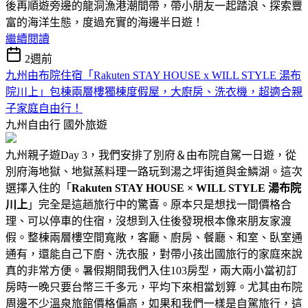
後再順遊旁邊的龍洞漁港潮間帶，帶小朋友一起踏浪、探索豐
富的海洋生態，度過充實的海邊半日遊！
繼續閱讀
2週前
九州由布院住宿「Rakuten STAY HOUSE x WILL STYLE 湯布
院川上」包棟兩層樓獨棟度假屋，大廚房、洗衣機，超適合親
子家庭自由行！
九州自由行
國外旅遊
九州親子遊Day 3，我們安排了別府＆由布院自駕一日遊，從
別府海地獄、地獄蒸料理一路玩到湯之坪街道與金鱗湖。這次
選擇入住的「
Rakuten STAY HOUSE × WILL STYLE 湯布院
川上
」完全是這趟旅行中的驚喜。原本只是想找一間價格合
理、可以停車的住宿，沒想到入住後發現根本像來朋友家渡
假。整棟兩層樓空間寬敞，客廳、廚房、餐廳、和室、臥室通
通有，還能自己下廚、洗衣服，對帶小孩出國旅行的家庭來說
真的非常方便。暑假期間我們入住103房型，兩大兩小當初訂
房時一晚只要台幣三千多元，平均下來相當划算。尤其由布院
周邊不少溫泉旅館價格偏高，如果和我們一樣是自駕旅行，這