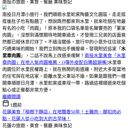
南投の旅遊、美食、餐廳
美味食記
南投日月潭小旅行，我們順遊水里蛇窯陶藝文化園區，走走逛
逛後肚子也有點餓了，想說既然都來到水里，就來吃個在地最
有名的小吃「肉圓」！原本我的口袋名單是名聲響亮的「董家
肉圓」，沒想到滿懷期待地開車過去，才發現三兄弟的店面竟
然都已經休息打烊了。不過沒關係，旅行中的小意外往往就是
巧遇美味的開始！我們立刻掏出手機搜尋，發現附近這家「
水
里章肉圓
」，二話不說馬上改道來嚐鮮！
南投水里美食「水里
章肉圓」在地人氣肉圓推薦，Q彈外皮配白醬超涮嘴!
水里章
肉圓位於水里民權路上，就在熱鬧的街道邊，附近大多是當地
的住宅與在地店家，距離水里火車站不遠。如果是跟我們一樣
開車順遊日月潭、水里蛇窯或車埕一帶，路過這裡順道來吃個
點心或正餐都非常方便。
繼續閱讀
1週前
花蓮美食「榕樹下麵店」在地飄香50年！土雞肉、腿扣肉必
點，花蓮人從小吃到大的古早味！
花蓮の旅遊、美食、餐廳
美味食記