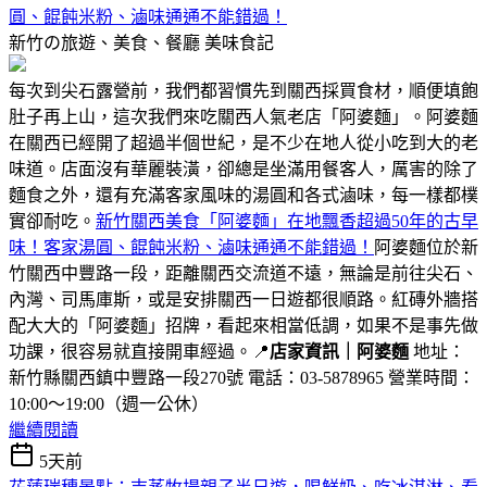
圓、餛飩米粉、滷味通通不能錯過！
新竹の旅遊、美食、餐廳
美味食記
每次到尖石露營前，我們都習慣先到關西採買食材，順便填飽
肚子再上山，這次我們來吃關西人氣老店「阿婆麵」。阿婆麵
在關西已經開了超過半個世紀，是不少在地人從小吃到大的老
味道。店面沒有華麗裝潢，卻總是坐滿用餐客人，厲害的除了
麵食之外，還有充滿客家風味的湯圓和各式滷味，每一樣都樸
實卻耐吃。
新竹關西美食「阿婆麵」在地飄香超過50年的古早
味！客家湯圓、餛飩米粉、滷味通通不能錯過！
阿婆麵位於新
竹關西中豐路一段，距離關西交流道不遠，無論是前往尖石、
內灣、司馬庫斯，或是安排關西一日遊都很順路。紅磚外牆搭
配大大的「阿婆麵」招牌，看起來相當低調，如果不是事先做
功課，很容易就直接開車經過。📍
店家資訊｜阿婆麵
地址：
新竹縣關西鎮中豐路一段270號 電話：03-5878965 營業時間：
10:00～19:00（週一公休）
繼續閱讀
5天前