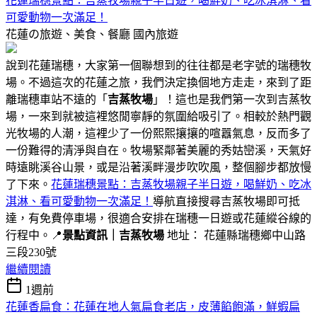
花蓮瑞穗景點：吉蒸牧場親子半日遊，喝鮮奶、吃冰淇淋、看
可愛動物一次滿足！
花蓮の旅遊、美食、餐廳
國內旅遊
說到花蓮瑞穗，大家第一個聯想到的往往都是老字號的瑞穗牧
場。不過這次的花蓮之旅，我們決定換個地方走走，來到了距
離瑞穗車站不遠的「
吉蒸牧場
」！這也是我們第一次到吉蒸牧
場，一來到就被這裡悠閒寧靜的氛圍給吸引了。相較於熱門觀
光牧場的人潮，這裡少了一份熙熙攘攘的喧囂氣息，反而多了
一份難得的清淨與自在。牧場緊鄰著美麗的秀姑巒溪，天氣好
時遠眺溪谷山景，或是沿著溪畔漫步吹吹風，整個腳步都放慢
了下來。
花蓮瑞穗景點：吉蒸牧場親子半日遊，喝鮮奶、吃冰
淇淋、看可愛動物一次滿足！
導航直接搜尋吉蒸牧場即可抵
達，有免費停車場，很適合安排在瑞穗一日遊或花蓮縱谷線的
行程中。📍
景點資訊｜吉蒸牧場
地址： 花蓮縣瑞穗鄉中山路
三段230號
繼續閱讀
1週前
花蓮香扁食：花蓮在地人氣扁食老店，皮薄餡飽滿，鮮蝦扁