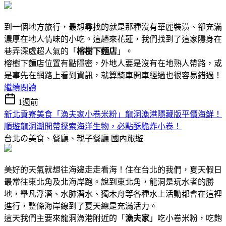
到一個地方旅行，最想尋找的就是那種沒有華麗裝潢、卻充滿
濃厚在地人情味的小吃。這趟來花蓮，我們找到了這家隱身在
巷弄深處超人氣的「
榕樹下麵店
」。
榕樹下麵店位置有點隱密，外地人要是沒有在地熟人帶路，或
是事先在網路上看到資訊，就算騎車開車經過也很容易錯過！
繼續閱讀
1週前
新北貢寮美食「漁夫家小卷米粉」龍洞漁港隱藏版平價海鮮！
順遊龍洞潮間帶探索海洋生物，必點酥脆炸小卷！
台北の美食、餐廳、親子餐廳
國內旅遊
美好的天氣就想往海邊走走看海！住在台北的我們，夏天假日
最常往東北角及北海岸跑。說到東北角，龍洞是玩水者的勝
地，舉凡浮潛、水肺潛水、獨木舟等各種水上活動都會在這裡
進行，整條海岸線到了夏天總是充滿活力。
這天我們主要來龍洞漁港附近的「
漁夫家
」吃小卷米粉，吃飽