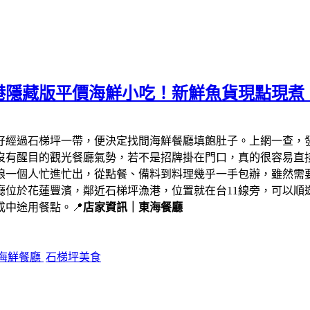
港隱藏版平價海鮮小吃！新鮮魚貨現點現煮
剛好經過石梯坪一帶，便決定找間海鮮餐廳填飽肚子。上網一查，
沒有醒目的觀光餐廳氣勢，若不是招牌掛在門口，真的很容易直
娘一個人忙進忙出，從點餐、備料到料理幾乎一手包辦，雖然需
廳位於花蓮豐濱，鄰近石梯坪漁港，位置就在台11線旁，可以順
中途用餐點。📍
店家資訊｜東海餐廳
海鮮餐廳
石梯坪美食