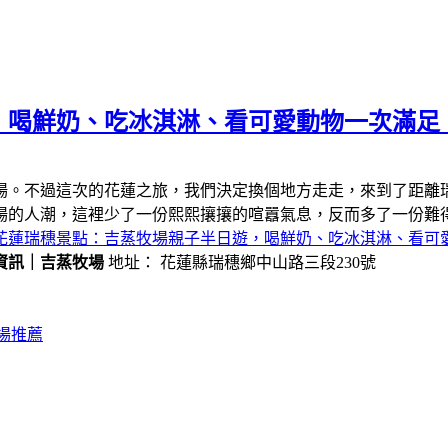
，喝鮮奶、吃冰淇淋、看可愛動物一次滿足
場。不過這次的花蓮之旅，我們決定換個地方走走，來到了距離
場的人潮，這裡少了一份熙熙攘攘的喧囂氣息，反而多了一份難
花蓮瑞穗景點：吉蒸牧場親子半日遊，喝鮮奶、吃冰淇淋、看可
資訊｜吉蒸牧場
地址： 花蓮縣瑞穗鄉中山路三段230號
場推薦