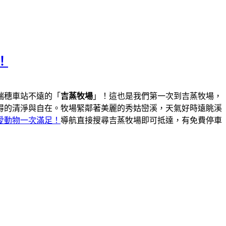
！
瑞穗車站不遠的「
吉蒸牧場
」！這也是我們第一次到吉蒸牧場，
得的清淨與自在。牧場緊鄰著美麗的秀姑巒溪，天氣好時遠眺溪
愛動物一次滿足！
導航直接搜尋吉蒸牧場即可抵達，有免費停車