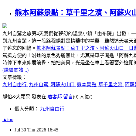
熊本阿蘇景點：草千里之濱、阿蘇火
九州自駕之旅第4天我們從夢幻的溫泉小鎮「由布院」出發，
到九州自駕，這一段路程絕對是精華中的精華！雖然這天老天
了難忘的回憶。
熊本阿蘇景點：草千里之濱、阿蘇火山口一日
駕挺方便的！沿途的景色秀麗無比，尤其是車子開進「阿蘇九
時停下車來伸展筋骨、拍拍美景，光是坐在車上看著窗外遼闊
(繼續閱讀...)
文章標籤：
九州自由行
九州自駕
阿蘇火山口
熊本景點
草千里之濱
阿蘇
靜怡&大顆呆 發表在
痞客邦
留言
(0)
人氣(
)
個人分類：
九州自由行
▲top
Jul
30
Thu
2026
16:45