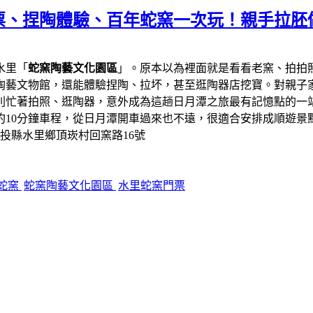
票、捏陶體驗、百年蛇窯一次玩！親手拉胚
水里「
蛇窯陶藝文化園區
」。原本以為裡面就是看看老窯、拍拍
陶藝文物館，還能體驗捏陶、拉坏，甚至逛陶器店挖寶。對親子
則忙著拍照、逛陶器，意外成為這趟日月潭之旅最有記憶點的一
約10分鐘車程，從日月潭開車過來也不遠，很適合安排成順遊景
南投縣水里鄉頂崁村回窯路16號
蛇窯
蛇窯陶藝文化園區
水里蛇窯門票