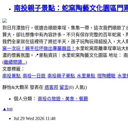
南投親子景點：蛇窯陶藝文化園區門
到日月潭旅行，很適合順遊車埕、集集一帶，這次我們順遊了
算大，卻比想像中有內容許多，不只有保存完整的百年蛇窯、
我們全家就在這裡待了將近半天，孩子玩陶玩得超投入，大人
窯一次玩！親手拉坏做出專屬器皿！
水里蛇窯距離車埕車站大
濃的懷舊氛圍。📍景點資訊｜水里蛇窯陶藝文化園區 地址： 
(繼續閱讀...)
文章標籤：
南投景點
南投一日遊
南投親子景點
水里景點
捏陶體驗
水里
靜怡&大顆呆 發表在
痞客邦
留言
(0)
人氣(
)
個人分類：
南投の旅遊、美食、餐廳
▲top
Jul
29
Wed
2026
11:48