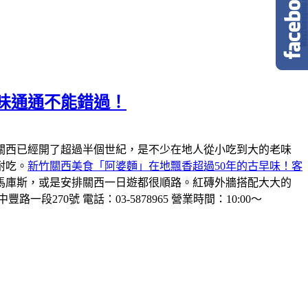
味通通不能錯過！
關西已經開了超過半個世紀，是不少在地人從小吃到大的老味
耐吃。
新竹關西美食「阿婆麵」在地飄香超過50年的古早味！客
馬庫斯，或是安排關西一日遊都很順路。紅磚外牆搭配大大的
一段270號 電話：03-5878965 營業時間：10:00～