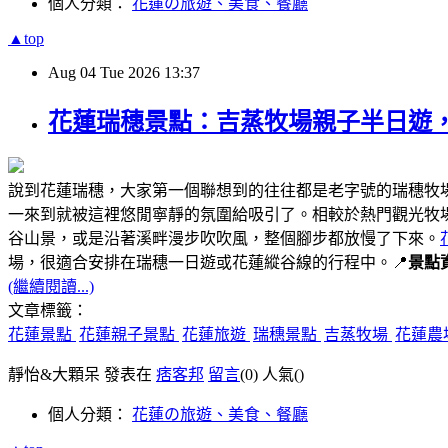
個人分類：
花蓮の旅遊、美食、餐廳
▲top
Aug
04
Tue
2026
13:37
花蓮瑞穗景點：吉蒸牧場親子半日遊
說到花蓮瑞穗，大家第一個聯想到的往往都是老字號的瑞穗牧
一來到就被這裡悠閒寧靜的氛圍給吸引了。相較於熱門觀光牧
谷山景，或是沿著溪畔漫步吹吹風，整個腳步都放慢了下來。
場，很適合安排在瑞穗一日遊或花蓮縱谷線的行程中。📍
景點
(繼續閱讀...)
文章標籤：
花蓮景點
花蓮親子景點
花蓮旅遊
瑞穗景點
吉蒸牧場
花蓮農
靜怡&大顆呆 發表在
痞客邦
留言
(0)
人氣(
)
個人分類：
花蓮の旅遊、美食、餐廳