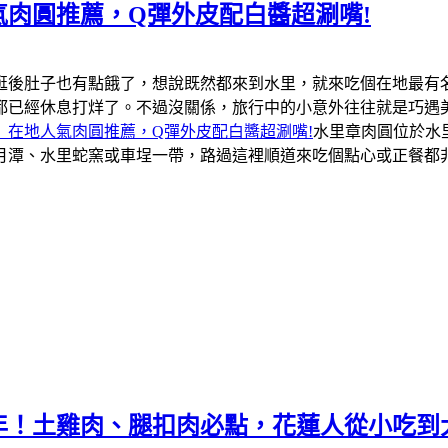
肉圓推薦，Q彈外皮配白醬超涮嘴!
逛後肚子也有點餓了，想說既然都來到水里，就來吃個在地最有
都已經休息打烊了。不過沒關係，旅行中的小意外往往就是巧遇
」在地人氣肉圓推薦，Q彈外皮配白醬超涮嘴!
水里章肉圓位於水
月潭、水里蛇窯或車埕一帶，路過這裡順道來吃個點心或正餐都
年！土雞肉、腿扣肉必點，花蓮人從小吃到