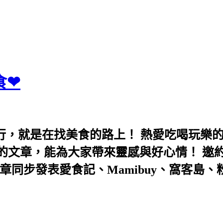
食❤
行，就是在找美食的路上！ 熱愛吃喝玩樂
能為大家帶來靈感與好心情！ 邀約eeooa031
團！ 文章同步發表愛食記、Mamibuy、窩客島、粉