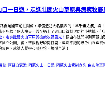
山口一日遊，走進壯闊火山草原與療癒牧野
一路自駕開車前往阿蘇，準備造訪大名鼎鼎的「
草千里之濱
」與「
爺不巧給了個大陰天，甚至遇上了火山口管制封閉的小遺憾，但
遊，走進壯闊火山草原與療癒牧野風光！
從由布院開車到阿蘇山區
重國立公園」後，整個視野瞬間打開，連綿不絕的綠色山丘與宏
的景色，就讓人覺得心曠神怡、煩惱全消！
景點
阿蘇自駕遊
阿蘇火山一日遊
阿蘇火山管制查詢
由布院至