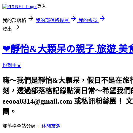
登入
我的部落格
我的部落格後台
我的帳號
登出
❤靜怡&大顆呆の親子.旅遊.美
跳到主文
嗨～我們是靜怡&大顆呆，假日不是在旅
刻，透過部落格記錄點滴日常～希望我們的文章，
eeooa0314@gmail.com 或私訊粉絲
團。
部落格全站分類：
休閒旅遊