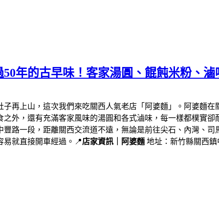
50年的古早味！客家湯圓、餛飩米粉、滷
肚子再上山，這次我們來吃關西人氣老店「阿婆麵」。阿婆麵在
食之外，還有充滿客家風味的湯圓和各式滷味，每一樣都樸實卻
中豐路一段，距離關西交流道不遠，無論是前往尖石、內灣、司
易就直接開車經過。📍
店家資訊｜阿婆麵
地址：新竹縣關西鎮中豐路