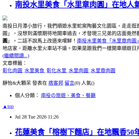
南投水里美食「水里章肉圓」在地人氣
南投日月潭小旅行，我們順遊水里蛇窯陶藝文化園區，走走逛
圓」，沒想到滿懷期待地開車過去，才發現三兄弟的店面竟然
圓
」，二話不說馬上改道來嚐鮮！
南投水里美食「水里章肉圓
距離水里火車站不遠
地店家，
。如果是跟我們一樣開車順遊日
(繼續閱讀...)
文章標籤：
彰化肉圓
水里美食
彰化水里
水里肉圓
水里章肉圓
靜怡&大顆呆 發表在
痞客邦
留言
(0)
人氣(
)
個人分類：
南投の旅遊、美食、餐廳
▲top
Jul
28
Tue
2026
11:26
花蓮美食「榕樹下麵店」在地飄香50