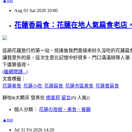
▲top
Aug
01
Sat
2026
10:00
花蓮香扁食：花蓮在地人氣扁食老店
這趟花蓮旅行的第一站，抵達後我們直接來好久沒吃的花蓮扁
讓我意外的是，這次生意比記憶中好很多，門口滿滿排隊人潮
下還算值得。
(繼續閱讀...)
文章標籤：
花蓮美食
花蓮小吃
花蓮扁食
花蓮市區美食
花蓮香扁食
靜怡&大顆呆 發表在
痞客邦
留言
(0)
人氣(
)
個人分類：
花蓮の旅遊、美食、餐廳
▲top
Jul
31
Fri
2026
14:20