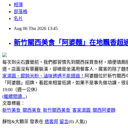
相簿
部落格
名片
Aug
06
Thu
2026
13:45
新竹關西美食「阿婆麵」在地飄香超過
每次到尖石露營前，我們都習慣先到關西採買食材，順便填飽
道。店面沒有華麗裝潢，卻總是坐滿用餐客人，厲害的除了麵
家湯圓、餛飩米粉、滷味通通不能錯過！
阿婆麵位於新竹關西
「阿婆麵」招牌，看起來相當低調，如果不是事先做功課，很容
19:00（週一公休）
(繼續閱讀...)
文章標籤：
新竹美食
關西美食
新竹關西美食
客家湯圓
關西阿婆麵
靜怡&大顆呆 發表在
痞客邦
留言
(0)
人氣(
)