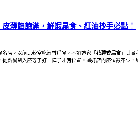
，皮薄餡飽滿，鮮蝦扁食、紅油抄手必點！
食名店。以前比較常吃液香扁食，不過這家「
花蓮香扁食
」其實
，從點餐到入座等了好一陣子才有位置。還好店內座位數不少，