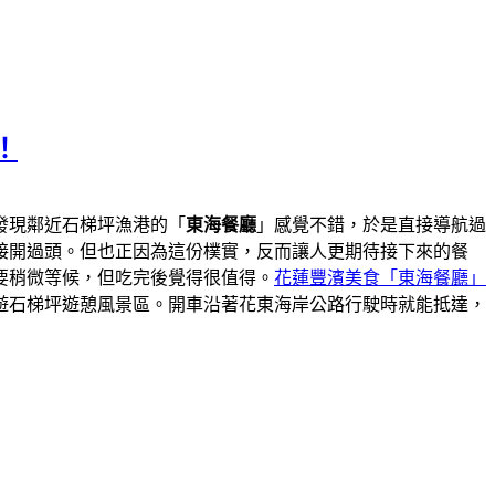
！
發現鄰近石梯坪漁港的「
東海餐廳
」感覺不錯，於是直接導航過
接開過頭。但也正因為這份樸實，反而讓人更期待接下來的餐
要稍微等候，但吃完後覺得很值得。
花蓮豐濱美食「東海餐廳」
遊石梯坪遊憩風景區。開車沿著花東海岸公路行駛時就能抵達，