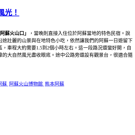
風光！
阿蘇火山口」
，當晚則直接入住位於阿蘇當地的特色民宿。說
沿途壯麗的山景與在地特色小吃，依然讓我們的阿蘇一日遊留下
，車程大約需要1.5到2個小時左右。這一段路況還蠻好開，自
偉的大自然風光盡收眼底。途中公路旁還設有觀景台，很適合隨
阿蘇
阿蘇火山博物館
熊本阿蘇