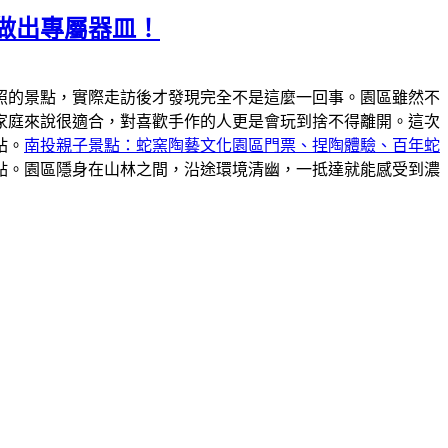
做出專屬器皿！
照的景點，實際走訪後才發現完全不是這麼一回事。園區雖然不
家庭來說很適合，對喜歡手作的人更是會玩到捨不得離開。這次
站。
南投親子景點：蛇窯陶藝文化園區門票、捏陶體驗、百年蛇
點。園區隱身在山林之間，沿途環境清幽，一抵達就能感受到濃