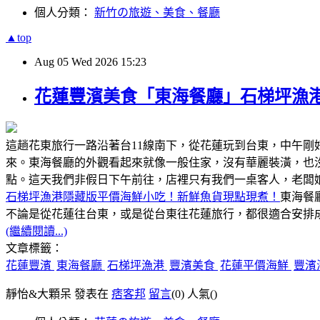
個人分類：
新竹の旅遊、美食、餐廳
▲top
Aug
05
Wed
2026
15:23
花蓮豐濱美食「東海餐廳」石梯坪漁
這趟花東旅行一路沿著台11線南下，從花蓮玩到台東，中午
來。東海餐廳的外觀看起來就像一般住家，沒有華麗裝潢，也
點。這天我們非假日下午前往，店裡只有我們一桌客人，老闆
石梯坪漁港隱藏版平價海鮮小吃！新鮮魚貨現點現煮！
東海餐
不論是從花蓮往台東，或是從台東往花蓮旅行，都很適合安排成
(繼續閱讀...)
文章標籤：
花蓮豐濱
東海餐廳
石梯坪漁港
豐濱美食
花蓮平價海鮮
豐濱
靜怡&大顆呆 發表在
痞客邦
留言
(0)
人氣(
)