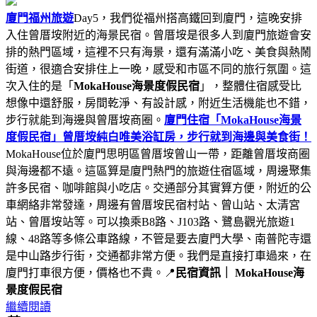
廈門福州旅遊
Day5，我們從福州搭高鐵回到廈門，這晚安排
入住曾厝垵附近的海景民宿。曾厝垵是很多人到廈門旅遊會安
排的熱門區域，這裡不只有海景，還有滿滿小吃、美食與熱鬧
街道，很適合安排住上一晚，感受和市區不同的旅行氛圍。這
次入住的是「
MokaHouse海景度假民宿
」，整體住宿感受比
想像中還舒服，房間乾淨、有設計感，附近生活機能也不錯，
步行就能到海邊與曾厝垵商圈。
廈門住宿「MokaHouse海景
度假民宿」曾厝垵純白唯美浴缸房，步行就到海邊與美食街！
MokaHouse位於廈門思明區曾厝垵曾山一帶，距離曾厝垵商圈
與海邊都不遠。這區算是廈門熱門的旅遊住宿區域，周邊聚集
許多民宿、咖啡館與小吃店。交通部分其實算方便，附近的公
車網絡非常發達，周邊有曾厝垵民宿村站、曾山站、太清宮
站、曾厝垵站等。可以換乘B8路、J103路、鷺島觀光旅遊1
線、48路等多條公車路線，不管是要去廈門大學、南普陀寺還
是中山路步行街，交通都非常方便。我們是直接打車過來，在
廈門打車很方便，價格也不貴。📍
民宿資訊｜ MokaHouse海
景度假民宿
繼續閱讀