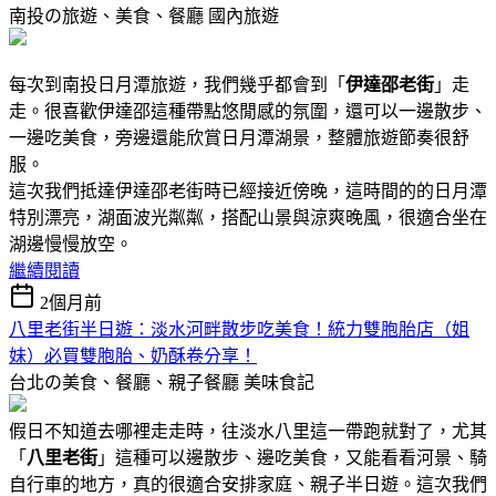
南投の旅遊、美食、餐廳
國內旅遊
每次到南投日月潭旅遊，我們幾乎都會到「
伊達邵老街
」走
走。很喜歡伊達邵這種帶點悠閒感的氛圍，還可以一邊散步、
一邊吃美食，旁邊還能欣賞日月潭湖景，整體旅遊節奏很舒
服。
這次我們抵達伊達邵老街時已經接近傍晚，這時間的的日月潭
特別漂亮，湖面波光粼粼，搭配山景與涼爽晚風，很適合坐在
湖邊慢慢放空。
繼續閱讀
2個月前
八里老街半日遊：淡水河畔散步吃美食！統力雙胞胎店（姐
妹）必買雙胞胎、奶酥卷分享！
台北の美食、餐廳、親子餐廳
美味食記
假日不知道去哪裡走走時，往淡水八里這一帶跑就對了，尤其
「
八里老街
」這種可以邊散步、邊吃美食，又能看看河景、騎
自行車的地方，真的很適合安排家庭、親子半日遊。這次我們