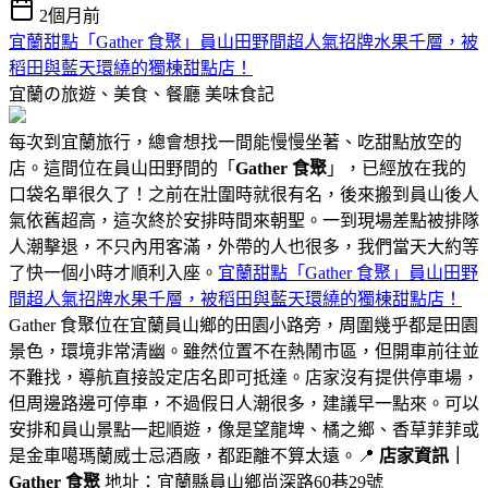
2個月前
宜蘭甜點「Gather 食聚」員山田野間超人氣招牌水果千層，被
稻田與藍天環繞的獨棟甜點店！
宜蘭の旅遊、美食、餐廳
美味食記
每次到宜蘭旅行，總會想找一間能慢慢坐著、吃甜點放空的
店。這間位在員山田野間的「
Gather 食聚
」，已經放在我的
口袋名單很久了！之前在壯圍時就很有名，後來搬到員山後人
氣依舊超高，這次終於安排時間來朝聖。一到現場差點被排隊
人潮擊退，不只內用客滿，外帶的人也很多，我們當天大約等
了快一個小時才順利入座。
宜蘭甜點「Gather 食聚」員山田野
間超人氣招牌水果千層，被稻田與藍天環繞的獨棟甜點店！
Gather 食聚位在宜蘭員山鄉的田園小路旁，周圍幾乎都是田園
景色，環境非常清幽。雖然位置不在熱鬧市區，但開車前往並
不難找，導航直接設定店名即可抵達。店家沒有提供停車場，
但周邊路邊可停車，不過假日人潮很多，建議早一點來。可以
安排和員山景點一起順遊，像是望龍埤、橘之鄉、香草菲菲或
是金車噶瑪蘭威士忌酒廠，都距離不算太遠。📍
店家資訊｜
Gather 食聚
地址：宜蘭縣員山鄉尚深路60巷29號