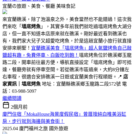
宜蘭の旅遊、美食、餐廳
美味食記
來宜蘭礁溪，除了泡溫泉之外，美食當然也不能錯過！這次我
們來吃「
塭底烤魚
」，其實多年前我們就吃過塭底烤魚大湖分
店，但一直不知道本店原來就在礁溪。剛好最近看到礁溪也
有，我們家大兒子又超愛吃烤魚，於是這趟宜蘭小旅行就直接
安排來朝聖！
宜蘭礁溪美食「塭底烤魚」超人氣鹽烤魚自己敲
鹽超有趣，免費停車、白飯吃到飽！
塭底烤魚位於礁溪鄉玉龍
路二段，開車前往最方便，導航直接設定「塭底烤魚」即可抵
達，餐廳旁就有停車空間。若從礁溪市區過來，大約8分鐘左
右車程，很適合安排礁溪一日遊或宜蘭美食行程順遊。📍
店
家資訊｜塭底烤魚
地址：宜蘭縣礁溪鄉玉龍路二段572號 電
話：03-988-5097
繼續閱讀
2個月前
廈門住宿「MokaHouse海景度假民宿」曾厝垵純白唯美浴缸
房，步行就到海邊與美食街！
2025.04 廈門福州之旅
國外旅遊