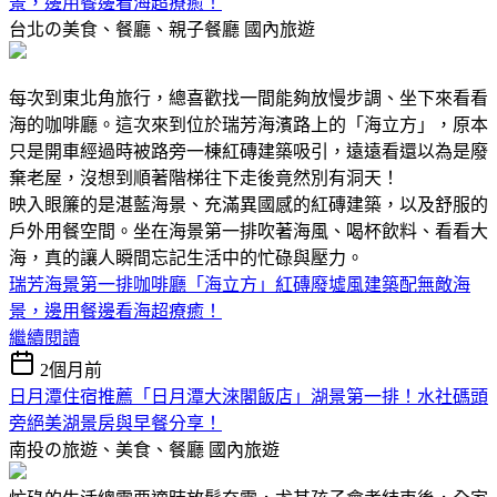
景，邊用餐邊看海超療癒！
台北の美食、餐廳、親子餐廳
國內旅遊
每次到東北角旅行，總喜歡找一間能夠放慢步調、坐下來看看
海的咖啡廳。這次來到位於瑞芳海濱路上的「海立方」，原本
只是開車經過時被路旁一棟紅磚建築吸引，遠遠看還以為是廢
棄老屋，沒想到順著階梯往下走後竟然別有洞天！
映入眼簾的是湛藍海景、充滿異國感的紅磚建築，以及舒服的
戶外用餐空間。坐在海景第一排吹著海風、喝杯飲料、看看大
海，真的讓人瞬間忘記生活中的忙碌與壓力。
瑞芳海景第一排咖啡廳「海立方」紅磚廢墟風建築配無敵海
景，邊用餐邊看海超療癒！
繼續閱讀
2個月前
日月潭住宿推薦「日月潭大淶閣飯店」湖景第一排！水社碼頭
旁絕美湖景房與早餐分享！
南投の旅遊、美食、餐廳
國內旅遊