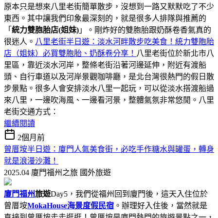
原本只是想來八里老街簡單散步，沒想到一路又默默吃了不少
東西。其中讓我們印象最深刻的，就是很多人排隊與推薦的
「
統力雙胞胎店(姐妹)
」。剛炸好的雙胞胎跟奶酥卷香氣真的
很迷人。
八里老街半日遊：淡水河畔散步吃美食！統力雙胞胎
店（姐妹）必買雙胞胎、奶酥卷分享！
八里老街位於新北市八
里區，靠近淡水河岸，整條老街沿著河邊延伸，附近有渡船
頭、自行車道以及河岸景觀咖啡廳，是北台灣很熱門的假日散
步景點。很多人會安排淡水八里一起玩，可以從淡水搭渡船過
來八里，一邊吹海風、一邊看河景，整體氣氛非常悠閒。八里
老街交通方式：
繼續閱讀
2個月前
曾厝垵半日遊：廈門人氣美食街，必吃手作糖水與罐蛋，轉身
就是浪漫沙灘！
2025.04 廈門福州之旅
國外旅遊
廈門福州
旅遊
Day5，我們從福州回到廈門後，這天入住位於
曾厝垵
MokaHouse海景度假民宿
。辦理好入住後，當然就是
直接到曾厝垵走走逛逛！曾厝垵是廈門熱門的旅遊景點之一，