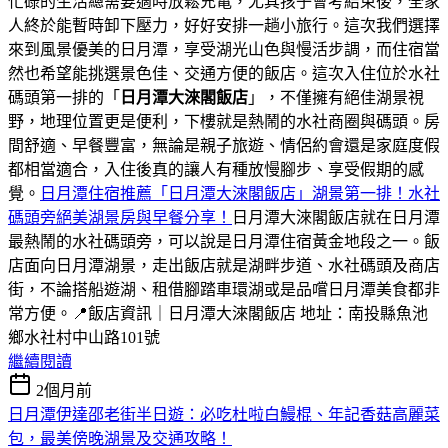
忙碌的生活總需要適時放鬆充電，尤其孩子會考結束後，全家
人終於能暫時卸下壓力，好好安排一趟小旅行。這次我們選擇
來到風景優美的日月潭，享受湖光山色與慢活步調，而住宿當
然也希望能挑選景色佳、交通方便的飯店。這次入住位於水社
碼頭第一排的「
日月潭
大淶閣飯店
」，不僅擁有絕佳湖景視
野，地理位置更是便利，下樓就是熱鬧的水社商圈與碼頭。房
間舒適、早餐豐富，無論是親子旅遊、情侶約會還是家庭度假
都相當適合，入住後真的讓人有種放慢腳步、享受假期的感
覺。
日月潭住宿推薦「日月潭大淶閣飯店」湖景第一排！水社
碼頭旁絕美湖景房與早餐分享！
日月潭大淶閣飯店就在日月潭
最熱鬧的水社碼頭旁，可以說是日月潭住宿黃金地段之一。飯
店面向日月潭湖景，走出飯店就是湖畔步道、水社碼頭及商店
街，不論搭船遊湖、租借腳踏車環湖或是品嚐日月潭美食都非
常方便。📍飯店資訊｜日月潭大淶閣飯店 地址：南投縣魚池
鄉水社村中山路101號
繼續閱讀
2個月前
日月潭伊達邵老街半日遊：必吃杜啦白鰻棍、年記香菇高麗菜
包，最美傍晚湖景及交通攻略！