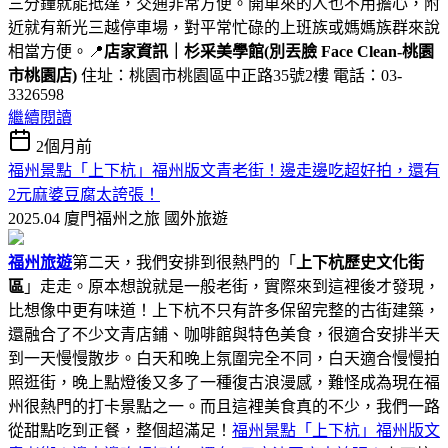
三分鐘就能抵達，交通非常方便。開車來的人也不用擔心，附
近就有新光三越停車場，對平常忙碌的上班族或媽媽族群來說
相當方便。📍
店家資訊｜杉采美學館(別丟臉 Face Clean-桃園
市桃園店)
住址：桃園市桃園區中正路35號2樓 電話：03-
3326598
繼續閱讀
2個月前
福州景點「上下杭」福州版文青老街！邊走邊吃超好拍，還有
2元麻婆豆腐太誇張！
2025.04 廈門福州之旅
國外旅遊
福州旅遊
第二天，我們安排到很熱門的「
上下杭歷史文化街
區
」走走。原本想說就是一般老街，實際來到這裡後才發現，
比想像中更有味道！上下杭不只有許多保留完整的古街建築，
還融合了不少文青店鋪、咖啡館與特色美食，很適合安排半天
到一天慢慢散步。白天和晚上氛圍完全不同，白天適合慢慢拍
照逛街，晚上點燈後又多了一種復古浪漫感，難怪成為現在福
州很熱門的打卡景點之一。而且這裡美食真的不少，我們一路
從甜點吃到正餐，整個超滿足！
福州景點「上下杭」福州版文