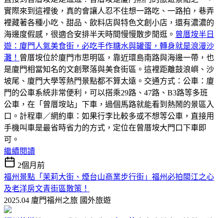
實際來到這裡後，真的會讓人忍不住想一路吃、一路拍，巷弄
裡藏著各種小吃、甜品、飲料店與特色文創小店，還有濃濃的
海邊度假感，很適合安排半天時間慢慢散步閒逛。
曾厝垵半日
遊：廈門人氣美食街，必吃手作糖水與罐蛋，轉身就是浪漫沙
灘！
曾厝垵位於廈門市思明區，靠近環島南路與海邊一帶，也
是廈門相當知名的文創聚落與美食街區。這裡距離鼓浪嶼、沙
坡尾、廈門大學等熱門景點都不算太遠。交通方式：公車：廈
門的公車系統非常便利，可以搭乘29路、47路、B3路等多班
公車，在「曾厝垵站」下車，過個馬路就能看到熱鬧的景區入
口。計程車／網約車：如果行李比較多或不想等公車，直接用
手機叫車是最省時省力的方式，定位在曾厝垵大門口下車即
可。
繼續閱讀
2個月前
福州景點「茉莉大街、煙台山商業步行街」福州必拍閩江之心
及老洋房文青街區散策！
2025.04 廈門福州之旅
國外旅遊