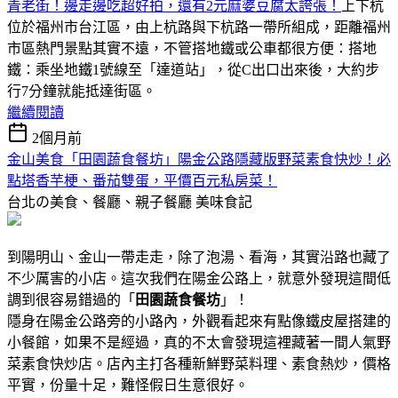
青老街！邊走邊吃超好拍，還有2元麻婆豆腐太誇張！
上下杭
位於福州市台江區，由上杭路與下杭路一帶所組成，距離福州
市區熱門景點其實不遠，不管搭地鐵或公車都很方便：搭地
鐵：乘坐地鐵1號線至「達道站」，從C出口出來後，大約步
行7分鐘就能抵達街區。
繼續閱讀
2個月前
金山美食「田園蔬食餐坊」陽金公路隱藏版野菜素食快炒！必
點塔香芋梗、番茄雙蛋，平價百元私房菜！
台北の美食、餐廳、親子餐廳
美味食記
到陽明山、金山一帶走走，除了泡湯、看海，其實沿路也藏了
不少厲害的小店。這次我們在陽金公路上，就意外發現這間低
調到很容易錯過的「
田園蔬食餐坊
」！
隱身在陽金公路旁的小路內，外觀看起來有點像鐵皮屋搭建的
小餐館，如果不是經過，真的不太會發現這裡藏著一間人氣野
菜素食快炒店。店內主打各種新鮮野菜料理、素食熱炒，價格
平實，份量十足，難怪假日生意很好。