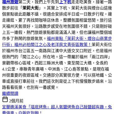
福州旅遊
第二天，我們上午先到
上下杭
走走吃美食，接著一路
散步前往「
茉莉大街
」。其實上下杭、茉莉大街與煙台山這幾
個景點彼此距離不遠，很適合安排成半日或一日散步行程，邊
走邊逛、累了再找間咖啡店休息，整體氛圍相當悠閒。旅行這
天福州天氣很好，沿路散步感受在地氛圍很不錯，只是剛好碰
上五一連假，熱門旅遊景點都是滿滿人潮，但也讓福州整個城
市多了熱鬧的旅遊氣氛。
福州景點「茉莉大街、煙台山商業步
行街」福州必拍閩江之心及老洋房文青街區散策！
茉莉大街位
於福州市台江區五一南路與江濱中大道交叉口附近，也是福州
很熱門的「閩江之心」所在地。這一帶屬於福州「兩江四岸」
景觀帶核心區域，西起三縣洲大橋、東至閩江大橋，全長約
4.1公里，串聯青年廣場、中洲島、江心島等景點，是現在福
州很重要的夜遊區域。交通部分其實很方便，可以搭地鐵、公
車或直接打車前往。我們這次則是從上下杭慢慢散步過來，沿
路看看街景，也別有一番感覺。
繼續閱讀
2個月前
宜蘭礁溪美食「塭底烤魚」超人氣鹽烤魚自己敲鹽超有趣，免
費停車、白飯吃到飽！