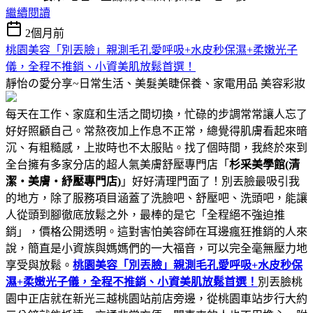
繼續閱讀
2個月前
桃園美容「別丟臉」親測毛孔愛呼吸+水皮秒保濕+柔嫩光子
儀，全程不推銷、小資美肌放鬆首選！
靜怡の愛分享~日常生活、美髮美睫保養、家電用品
美容彩妝
每天在工作、家庭和生活之間切換，忙碌的步調常常讓人忘了
好好照顧自己。常熬夜加上作息不正常，總覺得肌膚看起來暗
沉、有粗糙感，上妝時也不太服貼。找了個時間，我終於來到
全台擁有多家分店的超人氣美膚舒壓專門店「
杉采美學館(清
潔・美膚・紓壓專門店)
」好好清理門面了！別丟臉最吸引我
的地方，除了服務項目涵蓋了洗臉吧、舒壓吧、洗頭吧，能讓
人從頭到腳徹底放鬆之外，最棒的是它「全程絕不強迫推
銷」，價格公開透明。這對害怕美容師在耳邊瘋狂推銷的人來
說，簡直是小資族與媽媽們的一大福音，可以完全毫無壓力地
享受與放鬆。
桃園美容「別丟臉」親測毛孔愛呼吸+水皮秒保
濕+柔嫩光子儀，全程不推銷、小資美肌放鬆首選！
別丟臉桃
園中正店就在新光三越桃園站前店旁邊，從桃園車站步行大約