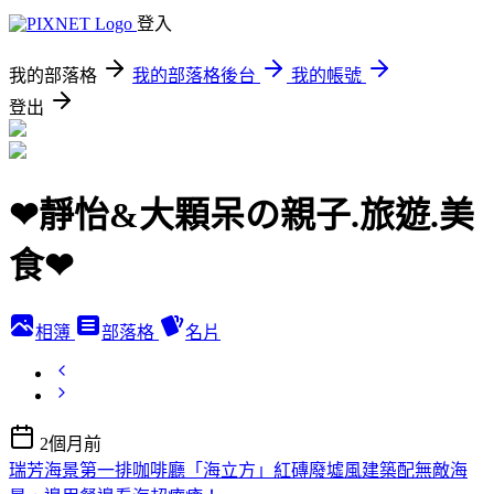
登入
我的部落格
我的部落格後台
我的帳號
登出
❤靜怡&大顆呆の親子.旅遊.美
食❤
相簿
部落格
名片
2個月前
瑞芳海景第一排咖啡廳「海立方」紅磚廢墟風建築配無敵海