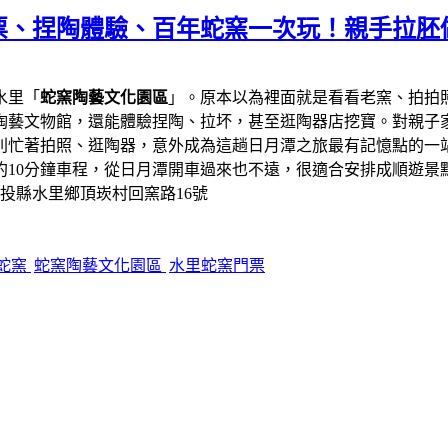
票、捏陶體驗、百年蛇窯一次玩！親手拉胚
水里「
蛇窯陶藝文化園區
」。原本以為裡面就是看看老窯、拍拍
陶藝文物館，還能體驗捏陶、拉坏，甚至逛陶器店挖寶。對親子
則忙著拍照、逛陶器，意外成為這趟日月潭之旅最有記憶點的一
約10分鐘車程，從日月潭開車過來也不遠，很適合安排成順遊景
南投縣水里鄉頂崁村回窯路16號
蛇窯
蛇窯陶藝文化園區
水里蛇窯門票