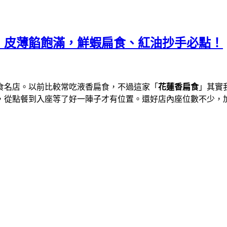
，皮薄餡飽滿，鮮蝦扁食、紅油抄手必點！
食名店。以前比較常吃液香扁食，不過這家「
花蓮香扁食
」其實
，從點餐到入座等了好一陣子才有位置。還好店內座位數不少，