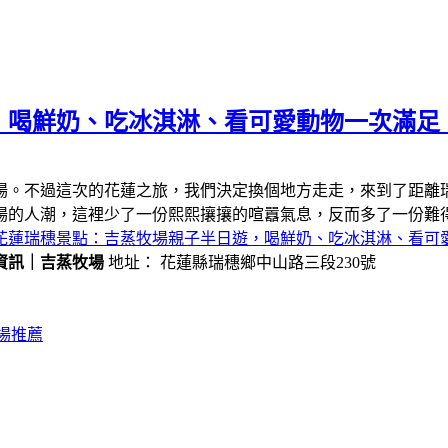
，喝鮮奶、吃冰淇淋、看可愛動物一次滿足
場。不過這次的花蓮之旅，我們決定換個地方走走，來到了距離
場的人潮，這裡少了一份熙熙攘攘的喧囂氣息，反而多了一份難
花蓮瑞穗景點：吉蒸牧場親子半日遊，喝鮮奶、吃冰淇淋、看可
資訊｜吉蒸牧場
地址： 花蓮縣瑞穗鄉中山路三段230號
場推薦