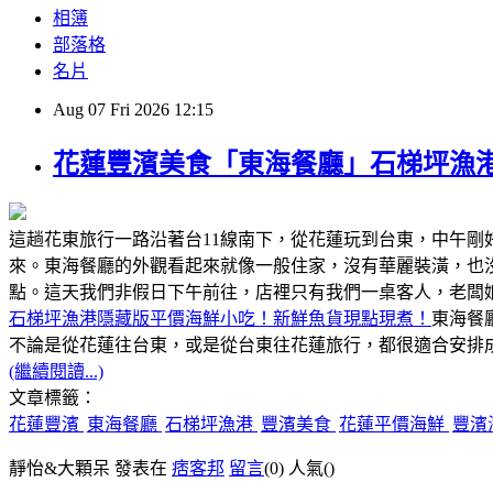
相簿
部落格
名片
Aug
07
Fri
2026
12:15
花蓮豐濱美食「東海餐廳」石梯坪漁
這趟花東旅行一路沿著台11線南下，從花蓮玩到台東，中午
來。東海餐廳的外觀看起來就像一般住家，沒有華麗裝潢，也
點。這天我們非假日下午前往，店裡只有我們一桌客人，老闆
石梯坪漁港隱藏版平價海鮮小吃！新鮮魚貨現點現煮！
東海餐
不論是從花蓮往台東，或是從台東往花蓮旅行，都很適合安排成
(繼續閱讀...)
文章標籤：
花蓮豐濱
東海餐廳
石梯坪漁港
豐濱美食
花蓮平價海鮮
豐濱
靜怡&大顆呆 發表在
痞客邦
留言
(0)
人氣(
)