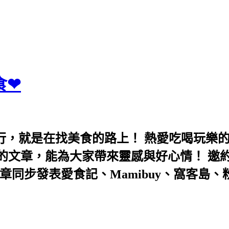
食❤
行，就是在找美食的路上！ 熱愛吃喝玩樂
能為大家帶來靈感與好心情！ 邀約eeooa031
團！ 文章同步發表愛食記、Mamibuy、窩客島、粉