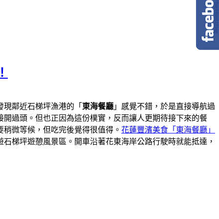
！
發現鄰近石梯坪漁港的「
東海餐廳
」感覺不錯，於是直接導航過
接開過頭。但也正因為這份樸實，反而讓人更期待接下來的餐
要稍微等候，但吃完後覺得很值得。
花蓮豐濱美食「東海餐廳」
遊石梯坪遊憩風景區。開車沿著花東海岸公路行駛時就能抵達，