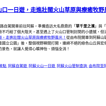
山口一日遊，走進壯闊火山草原與療癒牧野
一路自駕開車前往阿蘇，準備造訪大名鼎鼎的「
草千里之濱
」與「
爺不巧給了個大陰天，甚至遇上了火山口管制封閉的小遺憾，但
遊，走進壯闊火山草原與療癒牧野風光！
從由布院開車到阿蘇山區
重國立公園」後，整個視野瞬間打開，連綿不絕的綠色山丘與宏
的景色，就讓人覺得心曠神怡、煩惱全消！
景點
阿蘇自駕遊
阿蘇火山一日遊
阿蘇火山管制查詢
由布院至