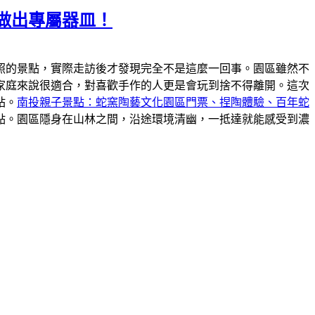
做出專屬器皿！
照的景點，實際走訪後才發現完全不是這麼一回事。園區雖然不
家庭來說很適合，對喜歡手作的人更是會玩到捨不得離開。這次
站。
南投親子景點：蛇窯陶藝文化園區門票、捏陶體驗、百年蛇
點。園區隱身在山林之間，沿途環境清幽，一抵達就能感受到濃