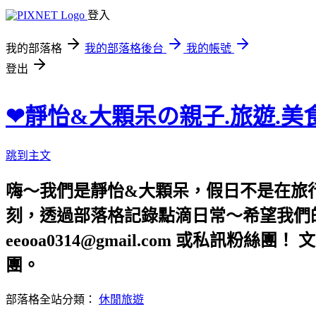
登入
我的部落格
我的部落格後台
我的帳號
登出
❤靜怡&大顆呆の親子.旅遊.美
跳到主文
嗨～我們是靜怡&大顆呆，假日不是在旅
刻，透過部落格記錄點滴日常～希望我們的文章，
eeooa0314@gmail.com 或私訊粉絲
團。
部落格全站分類：
休閒旅遊