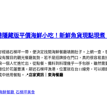
港隱藏版平價海鮮小吃！新鮮魚貨現點現煮
剛好經過石梯坪一帶，便決定找間海鮮餐廳填飽肚子。上網一查，
沒有醒目的觀光餐廳氣勢，若不是招牌掛在門口，真的很容易直
娘一個人忙進忙出，從點餐、備料到料理幾乎一手包辦，雖然需
廳位於花蓮豐濱，鄰近石梯坪漁港，位置就在台11線旁，可以順
中途用餐點。📍
店家資訊｜東海餐廳
海鮮餐廳
石梯坪美食