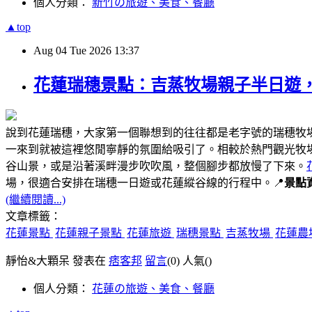
個人分類：
新竹の旅遊、美食、餐廳
▲top
Aug
04
Tue
2026
13:37
花蓮瑞穗景點：吉蒸牧場親子半日遊
說到花蓮瑞穗，大家第一個聯想到的往往都是老字號的瑞穗牧
一來到就被這裡悠閒寧靜的氛圍給吸引了。相較於熱門觀光牧
谷山景，或是沿著溪畔漫步吹吹風，整個腳步都放慢了下來。
場，很適合安排在瑞穗一日遊或花蓮縱谷線的行程中。📍
景點
(繼續閱讀...)
文章標籤：
花蓮景點
花蓮親子景點
花蓮旅遊
瑞穗景點
吉蒸牧場
花蓮農
靜怡&大顆呆 發表在
痞客邦
留言
(0)
人氣(
)
個人分類：
花蓮の旅遊、美食、餐廳