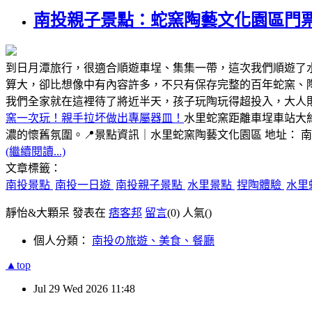
南投親子景點：蛇窯陶藝文化園區門
到日月潭旅行，很適合順遊車埕、集集一帶，這次我們順遊了
算大，卻比想像中有內容許多，不只有保存完整的百年蛇窯、
我們全家就在這裡待了將近半天，孩子玩陶玩得超投入，大人
窯一次玩！親手拉坏做出專屬器皿！
水里蛇窯距離車埕車站大
濃的懷舊氛圍。📍景點資訊｜水里蛇窯陶藝文化園區 地址： 
(繼續閱讀...)
文章標籤：
南投景點
南投一日遊
南投親子景點
水里景點
捏陶體驗
水里
靜怡&大顆呆 發表在
痞客邦
留言
(0)
人氣(
)
個人分類：
南投の旅遊、美食、餐廳
▲top
Jul
29
Wed
2026
11:48