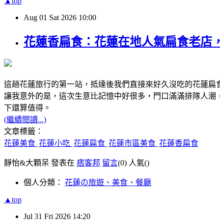
▲top
Aug
01
Sat
2026
10:00
花蓮香扁食：花蓮在地人氣扁食老店
這趟花蓮旅行的第一站，抵達後我們直接來好久沒吃的花蓮扁
讓我意外的是，這次生意比記憶中好很多，門口滿滿排隊人潮
下還算值得。
(繼續閱讀...)
文章標籤：
花蓮美食
花蓮小吃
花蓮扁食
花蓮市區美食
花蓮香扁食
靜怡&大顆呆 發表在
痞客邦
留言
(0)
人氣(
)
個人分類：
花蓮の旅遊、美食、餐廳
▲top
Jul
31
Fri
2026
14:20