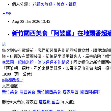
個人分類：
花蓮の旅遊、美食、餐廳
▲top
Aug
06
Thu
2026
13:45
新竹關西美食「阿婆麵」在地飄香超過
每次到尖石露營前，我們都習慣先到關西採買食材，順便填飽
道。店面沒有華麗裝潢，卻總是坐滿用餐客人，厲害的除了麵
家湯圓、餛飩米粉、滷味通通不能錯過！
阿婆麵位於新竹關西
「阿婆麵」招牌，看起來相當低調，如果不是事先做功課，很容
19:00（週一公休）
(繼續閱讀...)
文章標籤：
新竹美食
關西美食
新竹關西美食
客家湯圓
關西阿婆麵
靜怡&大顆呆 發表在
痞客邦
留言
(0)
人氣(
)