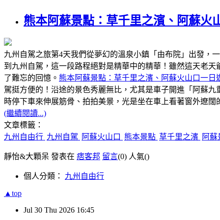
熊本阿蘇景點：草千里之濱、阿蘇火
九州自駕之旅第4天我們從夢幻的溫泉小鎮「由布院」出發，
到九州自駕，這一段路程絕對是精華中的精華！雖然這天老天
了難忘的回憶。
熊本阿蘇景點：草千里之濱、阿蘇火山口一日
駕挺方便的！沿途的景色秀麗無比，尤其是車子開進「阿蘇九
時停下車來伸展筋骨、拍拍美景，光是坐在車上看著窗外遼闊
(繼續閱讀...)
文章標籤：
九州自由行
九州自駕
阿蘇火山口
熊本景點
草千里之濱
阿蘇
靜怡&大顆呆 發表在
痞客邦
留言
(0)
人氣(
)
個人分類：
九州自由行
▲top
Jul
30
Thu
2026
16:45