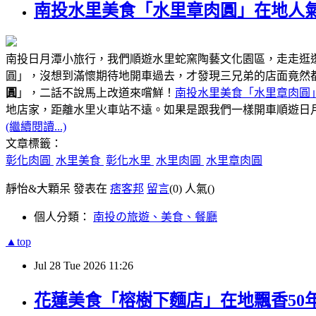
南投水里美食「水里章肉圓」在地人氣
南投日月潭小旅行，我們順遊水里蛇窯陶藝文化園區，走走逛
圓」，沒想到滿懷期待地開車過去，才發現三兄弟的店面竟然
圓
」，二話不說馬上改道來嚐鮮！
南投水里美食「水里章肉圓
距離水里火車站不遠
地店家，
。如果是跟我們一樣開車順遊日
(繼續閱讀...)
文章標籤：
彰化肉圓
水里美食
彰化水里
水里肉圓
水里章肉圓
靜怡&大顆呆 發表在
痞客邦
留言
(0)
人氣(
)
個人分類：
南投の旅遊、美食、餐廳
▲top
Jul
28
Tue
2026
11:26
花蓮美食「榕樹下麵店」在地飄香50