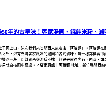
50年的古早味！客家湯圓、餛飩米粉、滷
肚子再上山，這次我們來吃關西人氣老店「阿婆麵」。阿婆麵在
食之外，還有充滿客家風味的湯圓和各式滷味，每一樣都樸實卻
中豐路一段，距離關西交流道不遠，無論是前往尖石、內灣、司
易就直接開車經過。📍
店家資訊｜阿婆麵
地址：新竹縣關西鎮中豐路