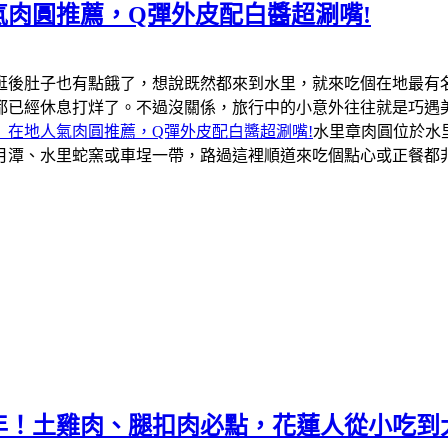
肉圓推薦，Q彈外皮配白醬超涮嘴!
逛後肚子也有點餓了，想說既然都來到水里，就來吃個在地最有
都已經休息打烊了。不過沒關係，旅行中的小意外往往就是巧遇
」在地人氣肉圓推薦，Q彈外皮配白醬超涮嘴!
水里章肉圓位於水
月潭、水里蛇窯或車埕一帶，路過這裡順道來吃個點心或正餐都
年！土雞肉、腿扣肉必點，花蓮人從小吃到