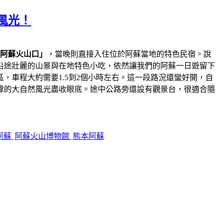
風光！
阿蘇火山口」
，當晚則直接入住位於阿蘇當地的特色民宿。說
沿途壯麗的山景與在地特色小吃，依然讓我們的阿蘇一日遊留下
，車程大約需要1.5到2個小時左右。這一段路況還蠻好開，自
偉的大自然風光盡收眼底。途中公路旁還設有觀景台，很適合隨
阿蘇
阿蘇火山博物館
熊本阿蘇