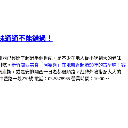
味通通不能錯過！
關西已經開了超過半個世紀，是不少在地人從小吃到大的老味
耐吃。
新竹關西美食「阿婆麵」在地飄香超過50年的古早味！客
馬庫斯，或是安排關西一日遊都很順路。紅磚外牆搭配大大的
一段270號 電話：03-5878965 營業時間：10:00～