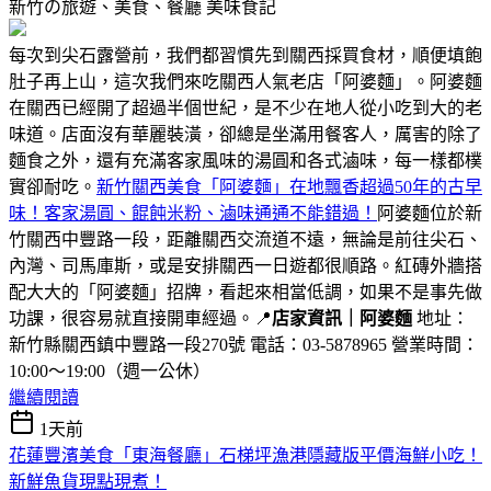
新竹の旅遊、美食、餐廳
美味食記
每次到尖石露營前，我們都習慣先到關西採買食材，順便填飽
肚子再上山，這次我們來吃關西人氣老店「阿婆麵」。阿婆麵
在關西已經開了超過半個世紀，是不少在地人從小吃到大的老
味道。店面沒有華麗裝潢，卻總是坐滿用餐客人，厲害的除了
麵食之外，還有充滿客家風味的湯圓和各式滷味，每一樣都樸
實卻耐吃。
新竹關西美食「阿婆麵」在地飄香超過50年的古早
味！客家湯圓、餛飩米粉、滷味通通不能錯過！
阿婆麵位於新
竹關西中豐路一段，距離關西交流道不遠，無論是前往尖石、
內灣、司馬庫斯，或是安排關西一日遊都很順路。紅磚外牆搭
配大大的「阿婆麵」招牌，看起來相當低調，如果不是事先做
功課，很容易就直接開車經過。📍
店家資訊｜阿婆麵
地址：
新竹縣關西鎮中豐路一段270號 電話：03-5878965 營業時間：
10:00～19:00（週一公休）
繼續閱讀
1天前
花蓮豐濱美食「東海餐廳」石梯坪漁港隱藏版平價海鮮小吃！
新鮮魚貨現點現煮！