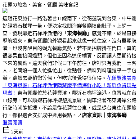
花蓮の旅遊、美食、餐廳
美味食記
這趟花東旅行一路沿著台11線南下，從花蓮玩到台東，中午剛
好經過石梯坪一帶，便決定找間海鮮餐廳填飽肚子。上網一
查，發現鄰近石梯坪漁港的「
東海餐廳
」感覺不錯，於是直接
導航過來。東海餐廳的外觀看起來就像一般住家，沒有華麗裝
潢，也沒有醒目的觀光餐廳氣勢，若不是招牌掛在門口，真的
很容易直接開過頭。但也正因為這份樸實，反而讓人更期待接
下來的餐點。這天我們非假日下午前往，店裡只有我們一桌客
人，老闆娘一個人忙進忙出，從點餐、備料到料理幾乎一手包
辦，雖然需要稍微等候，但吃完後覺得很值得。
花蓮豐濱美食
「東海餐廳」石梯坪漁港隱藏版平價海鮮小吃！新鮮魚貨現點
現煮！
東海餐廳位於花蓮豐濱，鄰近石梯坪漁港，位置就在台
11線旁，可以順遊石梯坪遊憩風景區。開車沿著花東海岸公路
行駛時就能抵達，不論是從花蓮往台東，或是從台東往花蓮旅
行，都很適合安排成中途用餐點。📍
店家資訊｜東海餐廳
繼續閱讀
2天前