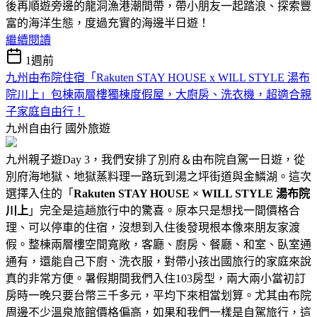
後再順遊旁邊的龍洞漁港潮間帶，帶小朋友一起踏浪、探索豐
富的海洋生態，度過充實的海邊半日遊！
繼續閱讀
1週前
九州由布院住宿「Rakuten STAY HOUSE x WILL STYLE 湯布
院川上」包棟兩層樓獨棟度假屋，大廚房、洗衣機，超適合親
子家庭自由行！
九州自由行
國外旅遊
九州親子遊Day 3，我們安排了別府＆由布院自駕一日遊，從
別府海地獄、地獄蒸料理一路玩到湯之坪街道與金鱗湖。這次
選擇入住的「
Rakuten STAY HOUSE × WILL STYLE 湯布院
川上
」完全是這趟旅行中的驚喜。原本只是想找一間價格合
理、可以停車的住宿，沒想到入住後發現根本像來朋友家渡
假。整棟兩層樓空間寬敞，客廳、廚房、餐廳、和室、臥室通
通有，還能自己下廚、洗衣服，對帶小孩出國旅行的家庭來說
真的非常方便。暑假期間我們入住103房型，兩大兩小當初訂
房時一晚只要台幣三千多元，平均下來相當划算。尤其由布院
周邊不少溫泉旅館價格偏高，如果和我們一樣是自駕旅行，這