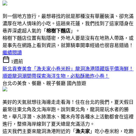
到一個地方旅行，最想尋找的就是那種沒有華麗裝潢、卻充滿
濃厚在地人情味的小吃。這趟來花蓮，我們找到了這家隱身在
巷弄深處超人氣的「
榕樹下麵店
」。
榕樹下麵店位置有點隱密，外地人要是沒有在地熟人帶路，或
是事先在網路上看到資訊，就算騎車開車經過也很容易錯過！
繼續閱讀
1週前
新北貢寮美食「漁夫家小卷米粉」龍洞漁港隱藏版平價海鮮！
順遊龍洞潮間帶探索海洋生物，必點酥脆炸小卷！
台北の美食、餐廳、親子餐廳
國內旅遊
美好的天氣就想往海邊走走看海！住在台北的我們，夏天假日
最常往東北角及北海岸跑。說到東北角，龍洞是玩水者的勝
地，舉凡浮潛、水肺潛水、獨木舟等各種水上活動都會在這裡
進行，整條海岸線到了夏天總是充滿活力。
這天我們主要來龍洞漁港附近的「
漁夫家
」吃小卷米粉，吃飽