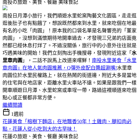
南投の旅遊、美食、餐廳
美味食記
南投日月潭小旅行，我們順遊水里蛇窯陶藝文化園區，走走逛
逛後肚子也有點餓了，想說既然都來到水里，就來吃個在地最
有名的小吃「肉圓」！原本我的口袋名單是名聲響亮的「董家
肉圓」，沒想到滿懷期待地開車過去，才發現三兄弟的店面竟
然都已經休息打烊了。不過沒關係，旅行中的小意外往往就是
巧遇美味的開始！我們立刻掏出手機搜尋，發現附近這家「
水
里章肉圓
」，二話不說馬上改道來嚐鮮！
南投水里美食「水里
章肉圓」在地人氣肉圓推薦，Q彈外皮配白醬超涮嘴!
水里章
肉圓位於水里民權路上，就在熱鬧的街道邊，附近大多是當地
的住宅與在地店家，距離水里火車站不遠。如果是跟我們一樣
開車順遊日月潭、水里蛇窯或車埕一帶，路過這裡順道來吃個
點心或正餐都非常方便。
繼續閱讀
1週前
花蓮美食「榕樹下麵店」在地飄香50年！土雞肉、腿扣肉必
點，花蓮人從小吃到大的古早味！
花蓮の旅遊、美食、餐廳
美味食記