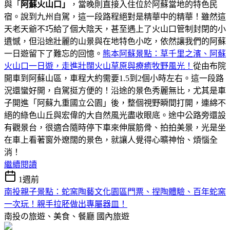
與「
阿蘇火山口」
，當晚則直接入住位於阿蘇當地的特色民
宿。說到九州自駕，這一段路程絕對是精華中的精華！雖然這
天老天爺不巧給了個大陰天，甚至遇上了火山口管制封閉的小
遺憾，但沿途壯麗的山景與在地特色小吃，依然讓我們的阿蘇
一日遊留下了難忘的回憶。
熊本阿蘇景點：草千里之濱、阿蘇
火山口一日遊，走進壯闊火山草原與療癒牧野風光！
從由布院
開車到阿蘇山區，車程大約需要1.5到2個小時左右。這一段路
況還蠻好開，自駕挺方便的！沿途的景色秀麗無比，尤其是車
子開進「阿蘇九重國立公園」後，整個視野瞬間打開，連綿不
絕的綠色山丘與宏偉的大自然風光盡收眼底。途中公路旁還設
有觀景台，很適合隨時停下車來伸展筋骨、拍拍美景，光是坐
在車上看著窗外遼闊的景色，就讓人覺得心曠神怡、煩惱全
消！
繼續閱讀
1週前
南投親子景點：蛇窯陶藝文化園區門票、捏陶體驗、百年蛇窯
一次玩！親手拉胚做出專屬器皿！
南投の旅遊、美食、餐廳
國內旅遊