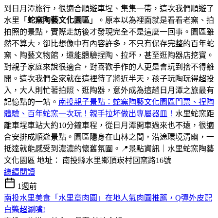
到日月潭旅行，很適合順遊車埕、集集一帶，這次我們順遊了
水里「
蛇窯陶藝文化園區
」。原本以為裡面就是看看老窯、拍
拍照的景點，實際走訪後才發現完全不是這麼一回事。園區雖
然不算大，卻比想像中有內容許多，不只有保存完整的百年蛇
窯、陶藝文物館，還能體驗捏陶、拉坏，甚至逛陶器店挖寶。
對親子家庭來說很適合，對喜歡手作的人更是會玩到捨不得離
開。這次我們全家就在這裡待了將近半天，孩子玩陶玩得超投
入，大人則忙著拍照、逛陶器，意外成為這趟日月潭之旅最有
記憶點的一站。
南投親子景點：蛇窯陶藝文化園區門票、捏陶
體驗、百年蛇窯一次玩！親手拉坏做出專屬器皿！
水里蛇窯距
離車埕車站大約10分鐘車程，從日月潭開車過來也不遠，很適
合安排成順遊景點。園區隱身在山林之間，沿途環境清幽，一
抵達就能感受到濃濃的懷舊氛圍。📍景點資訊｜水里蛇窯陶藝
文化園區 地址： 南投縣水里鄉頂崁村回窯路16號
繼續閱讀
1週前
南投水里美食「水里章肉圓」在地人氣肉圓推薦，Q彈外皮配
白醬超涮嘴!