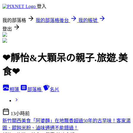
登入
我的部落格
我的部落格後台
我的帳號
登出
❤靜怡&大顆呆の親子.旅遊.美
食❤
相簿
部落格
名片
13小時前
新竹關西美食「阿婆麵」在地飄香超過50年的古早味！客家湯
圓、餛飩米粉、滷味通通不能錯過！