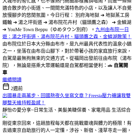
大城市的匆忙感，也不像熱門商圈那樣擁擠喧鬧，而是一條條
適合散步的小街道、一間間充滿特色的小店，以及讓人不自覺
放慢腳步的悠閒氛圍。今日行程： 別府海地獄 ➔ 地獄蒸工房
鐵輪 ➔ 湯之坪街道 ➔ 湯布院花卉村（貓頭鷹之森） ➔ 金鱗湖
➔ YouMe Town Beppu（ゆめタウン別府）。
九州由布院一日
遊：湯之坪街道、湯布院花卉村、貓頭鷹之森、金鱗湖散策！
由布院位於日本大分縣由布市，是九州最具代表性的溫泉小鎮
之一，坐落在由布岳山腳下，對於帶著小孩的家庭旅行來說，
自駕是最無拘無束的交通方式。從福岡出發前往由布院（湯布
院），無論是搭乘大眾運輸還是自駕都相當便利：🚗
自駕開
車
繼續閱讀
2週前
出國暴走兩萬步、回國熬夜久坐寫文章？Freesia壓力襪讓我雙
腿整天維持輕盈感！
靜怡の愛分享~日常生活、美髮美睫保養、家電用品
生活綜合
剛從東京回來，這趟旅程每天都在挑戰靈魂與體力的極限！有
去過東京自助旅行的人一定懂，涉谷、新宿、淺草寺走一圈，