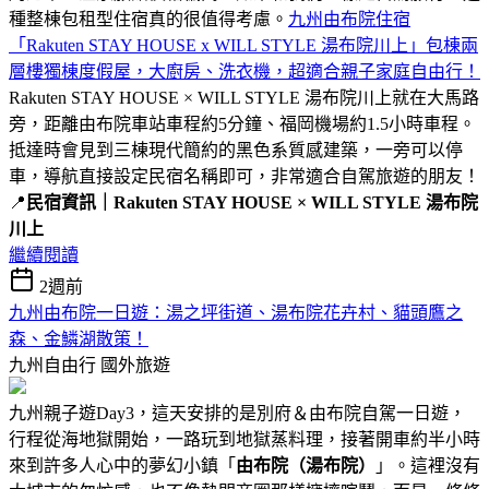
種整棟包租型住宿真的很值得考慮。
九州由布院住宿
「Rakuten STAY HOUSE x WILL STYLE 湯布院川上」包棟兩
層樓獨棟度假屋，大廚房、洗衣機，超適合親子家庭自由行！
Rakuten STAY HOUSE × WILL STYLE 湯布院川上就在大馬路
旁，距離由布院車站車程約5分鐘、福岡機場約1.5小時車程。
抵達時會見到三棟現代簡約的黑色系質感建築，一旁可以停
車，導航直接設定民宿名稱即可，非常適合自駕旅遊的朋友！
📍
民宿資訊｜Rakuten STAY HOUSE × WILL STYLE 湯布院
川上
繼續閱讀
2週前
九州由布院一日遊：湯之坪街道、湯布院花卉村、貓頭鷹之
森、金鱗湖散策！
九州自由行
國外旅遊
九州親子遊Day3，這天安排的是別府＆由布院自駕一日遊，
行程從海地獄開始，一路玩到地獄蒸料理，接著開車約半小時
來到許多人心中的夢幻小鎮「
由布院（湯布院）
」。這裡沒有