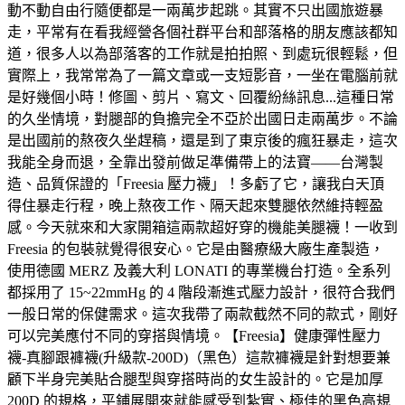
動不動自由行隨便都是一兩萬步起跳。其實不只出國旅遊暴
走，平常有在看我經營各個社群平台和部落格的朋友應該都知
道，很多人以為部落客的工作就是拍拍照、到處玩很輕鬆，但
實際上，我常常為了一篇文章或一支短影音，一坐在電腦前就
是好幾個小時！修圖、剪片、寫文、回覆紛絲訊息...這種日常
的久坐情境，對腿部的負擔完全不亞於出國日走兩萬步。不論
是出國前的熬夜久坐趕稿，還是到了東京後的瘋狂暴走，這次
我能全身而退，全靠出發前做足準備帶上的法寶——台灣製
造、品質保證的「Freesia 壓力襪」！多虧了它，讓我白天頂
得住暴走行程，晚上熬夜工作、隔天起來雙腿依然維持輕盈
感。今天就來和大家開箱這兩款超好穿的機能美腿襪！一收到
Freesia 的包裝就覺得很安心。它是由醫療級大廠生產製造，
使用德國 MERZ 及義大利 LONATI 的專業機台打造。全系列
都採用了 15~22mmHg 的 4 階段漸進式壓力設計，很符合我們
一般日常的保健需求。這次我帶了兩款截然不同的款式，剛好
可以完美應付不同的穿搭與情境。【Freesia】健康彈性壓力
襪-真腳跟褲襪(升級款-200D)（黑色）這款褲襪是針對想要兼
顧下半身完美貼合腿型與穿搭時尚的女生設計的。它是加厚
200D 的規格，平鋪展開來就能感受到紮實、極佳的黑色高規