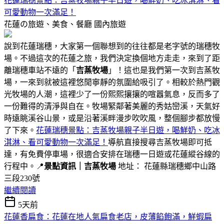
花蓮瑞穗景點：吉蒸牧場親子半日遊，喝鮮奶、吃冰淇淋、看
可愛動物一次滿足！
花蓮の旅遊、美食、餐廳
國內旅遊
說到花蓮瑞穗，大家第一個聯想到的往往都是老字號的瑞穗牧
場。不過這次的花蓮之旅，我們決定換個地方走走，來到了距
離瑞穗車站不遠的「
吉蒸牧場
」！這也是我們第一次到吉蒸牧
場，一來到就被這裡悠閒寧靜的氛圍給吸引了。相較於熱門觀
光牧場的人潮，這裡少了一份熙熙攘攘的喧囂氣息，反而多了
一份難得的清淨與自在。牧場緊鄰著美麗的秀姑巒溪，天氣好
時遠眺溪谷山景，或是沿著溪畔漫步吹吹風，整個腳步都放慢
了下來。
花蓮瑞穗景點：吉蒸牧場親子半日遊，喝鮮奶、吃冰
淇淋、看可愛動物一次滿足！
導航直接搜尋吉蒸牧場即可抵
達，有免費停車場，很適合安排在瑞穗一日遊或花蓮縱谷線的
行程中。📍
景點資訊｜吉蒸牧場
地址： 花蓮縣瑞穗鄉中山路
三段230號
繼續閱讀
5天前
花蓮香扁食：花蓮在地人氣扁食老店，皮薄餡飽滿，鮮蝦扁