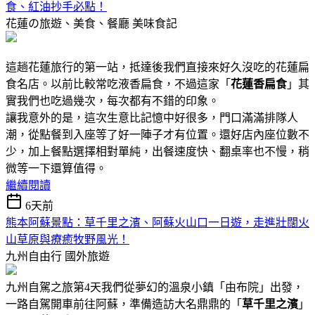
食、紅油抄手必點！
花蓮の旅遊、美食、餐廳
美味食記
這趟花蓮旅行的第一站，抵達後我們直接來好久沒吃的花蓮扁
食名店。以前比較常吃液香扁食，不過這家「
花蓮香扁食
」其
實我們也吃過幾次，每次都有不錯的印象。
讓我意外的是，這次生意比記憶中好很多，門口滿滿排隊人
潮，從點餐到入座等了好一陣子才有位置。還好店內座位數不
少，加上餐點選擇相對單純，出餐速度快、翻桌率也不慢，稍
微等一下還算值得。
繼續閱讀
6天前
熊本阿蘇景點：草千里之濱、阿蘇火山口一日遊，走進壯闊火
山草原與療癒牧野風光！
九州自由行
國外旅遊
九州自駕之旅第4天我們從夢幻的溫泉小鎮「由布院」出發，
一路自駕開車前往阿蘇，準備造訪大名鼎鼎的「
草千里之濱
」