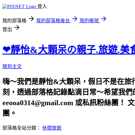
登入
我的部落格
我的部落格後台
我的帳號
登出
❤靜怡&大顆呆の親子.旅遊.美
跳到主文
嗨～我們是靜怡&大顆呆，假日不是在旅
刻，透過部落格記錄點滴日常～希望我們的文章，
eeooa0314@gmail.com 或私訊粉絲
團。
部落格全站分類：
休閒旅遊