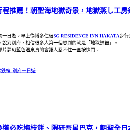
程推薦！朝聖海地獄奇景，地獄蒸し工房鉄
駕一日遊。早上從博多住宿
SG RESIDENCE INN HAKATA
步行
。說到別府，相信很多人第一個想到的就是「地獄巡禮」。
那片夢幻藍色溫泉真的會讓人忍不住一直按快門。
房鉄輪
別府一日遊
參道必吃梅枝餅、隈研吾星巴克，朝聖全日