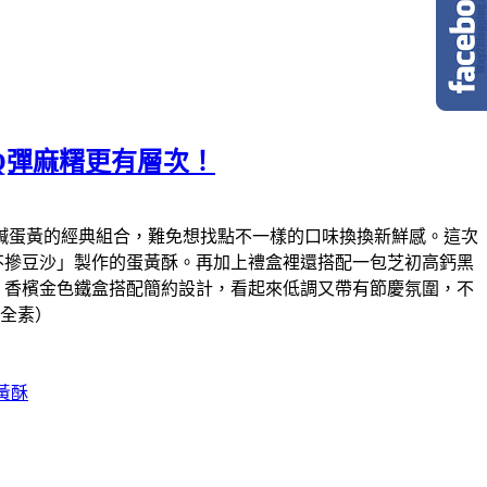
Q彈麻糬更有層次！
鹹蛋黃的經典組合，難免想找點不一樣的口味換換新鮮感。這次
不摻豆沙」製作的蛋黃酥。再加上禮盒裡還搭配一包芝初高鈣黑
。香檳金色鐵盒搭配簡約設計，看起來低調又帶有節慶氛圍，不
（全素）
黃酥