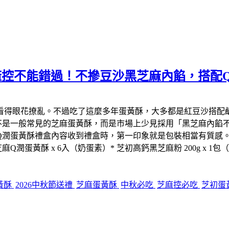
麻控不能錯過！不摻豆沙黑芝麻內餡，搭配
看得眼花撩亂。不過吃了這麼多年蛋黃酥，大多都是紅豆沙搭配
不是一般常見的芝麻蛋黃酥，而是市場上少見採用「黑芝麻內餡
Q潤蛋黃酥禮盒內容收到禮盒時，第一印象就是包裝相當有質感
蛋黃酥 x 6入（奶蛋素）* 芝初高鈣黑芝麻粉 200g x 1包
黃酥
2026中秋節送禮
芝麻蛋黃酥
中秋必吃
芝麻控必吃
芝初蛋