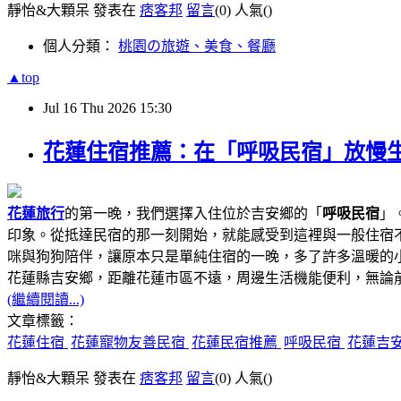
靜怡&大顆呆 發表在
痞客邦
留言
(0)
人氣(
)
個人分類：
桃園の旅遊、美食、餐廳
▲top
Jul
16
Thu
2026
15:30
花蓮住宿推薦：在「呼吸民宿」放慢
花蓮旅行
的第一晚，我們選擇入住位於吉安鄉的「
呼吸民宿
」
印象。從抵達民宿的那一刻開始，就能感受到這裡與一般住宿
咪與狗狗陪伴，讓原本只是單純住宿的一晚，多了許多溫暖的
花蓮縣吉安鄉，距離花蓮市區不遠，周邊生活機能便利，無論前
(繼續閱讀...)
文章標籤：
花蓮住宿
花蓮寵物友善民宿
花蓮民宿推薦
呼吸民宿
花蓮吉
靜怡&大顆呆 發表在
痞客邦
留言
(0)
人氣(
)