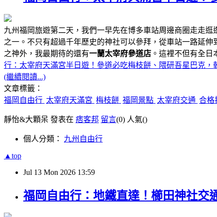
九州福岡旅遊第二天，我們一早先在博多車站周邊商圈走走逛
之一。不只有超過千年歷史的神社可以參拜，從車站一路延伸
之神外，我最期待的還有
一蘭太宰府參道店
。這裡不但有全日
行：太宰府天滿宮半日遊！參道必吃梅枝餅、隈研吾星巴克，
(繼續閱讀...)
文章標籤：
福岡自由行
太宰府天滿宮
梅枝餅
福岡景點
太宰府交通
合格
靜怡&大顆呆 發表在
痞客邦
留言
(0)
人氣(
)
個人分類：
九州自由行
▲top
Jul
13
Mon
2026
13:59
福岡自由行：地鐵直達！櫛田神社交