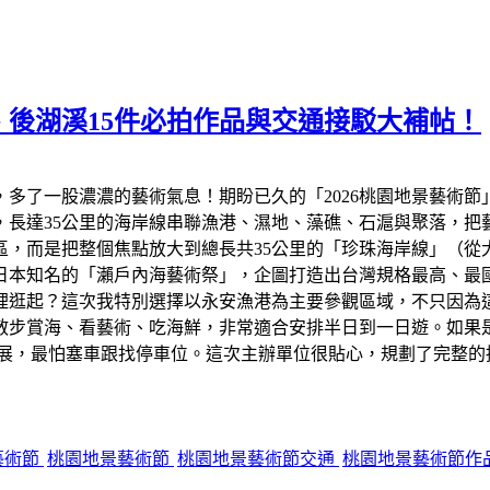
、後湖溪15件必拍作品與交通接駁大補帖！
多了一股濃濃的藝術氣息！期盼已久的「2026桃園地景藝術節
，長達35公里的海岸線串聯漁港、濕地、藻礁、石滬與聚落，把
區，而是把整個焦點放大到總長共35公里的「珍珠海岸線」（從
日本知名的「瀨戶內海藝術祭」，企圖打造出台灣規格最高、最國
哪裡逛起？這次我特別選擇以永安漁港為主要參觀區域，不只因為
步賞海、看藝術、吃海鮮，非常適合安排半日到一日遊。如果是
展，最怕塞車跟找停車位。這次主辦單位很貼心，規劃了完整的
藝術節
桃園地景藝術節
桃園地景藝術節交通
桃園地景藝術節作