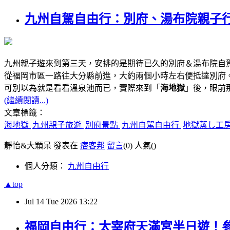
九州自駕自由行：別府、湯布院親子行
九州親子遊來到第三天，安排的是期待已久的別府＆湯布院自
從福岡市區一路往大分縣前進，大約兩個小時左右便抵達別府
可別以為就是看看溫泉池而已，實際來到「
海地獄
」後，眼前
(繼續閱讀...)
文章標籤：
海地獄
九州親子旅遊
別府景點
九州自駕自由行
地獄蒸し工
靜怡&大顆呆 發表在
痞客邦
留言
(0)
人氣(
)
個人分類：
九州自由行
▲top
Jul
14
Tue
2026
13:22
福岡自由行：太宰府天滿宮半日遊！