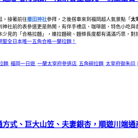
逛，接著前往
櫛田神社
參拜，之後搭車來到福岡超人氣景點「
太
到神社前的表參道更是熱鬧，有伴手禮店、咖啡館、特色小吃與
本少見的「合格拉麵」，連拉麵碗、麵條長度都有滿滿巧思，對
朝聖全日本唯一五角合格一蘭拉麵！
拉麵
福岡一日遊
一蘭太宰府參道店
五角碗拉麵
太宰府御朱印
通方式、巨大山笠、夫妻銀杏，順遊川端通