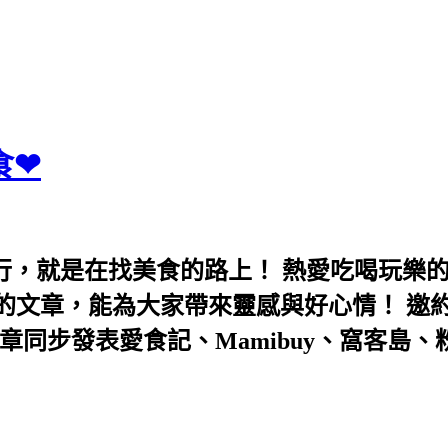
食❤
行，就是在找美食的路上！ 熱愛吃喝玩樂
能為大家帶來靈感與好心情！ 邀約eeooa031
團！ 文章同步發表愛食記、Mamibuy、窩客島、粉