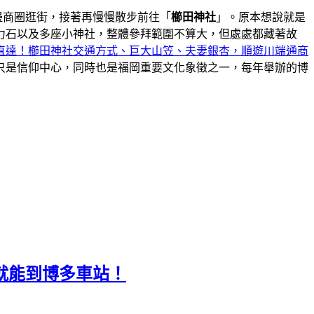
邊商圈逛街，接著再慢慢散步前往「
櫛田神社
」。原本想說就是
力石以及多座小神社，整體參拜範圍不算大，但處處都藏著故
直達！櫛田神社交通方式、巨大山笠、夫妻銀杏，順遊川端通商
只是信仰中心，同時也是福岡重要文化象徵之一，每年舉辦的博
步行就能到博多車站！