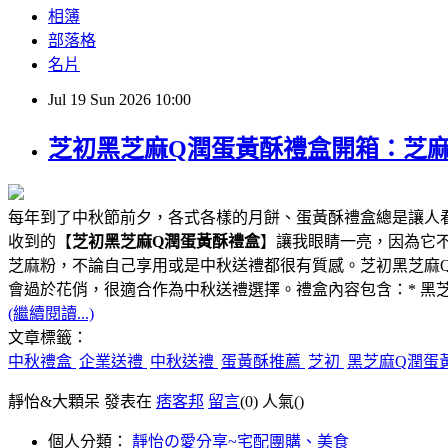
相簿
部落格
名片
Jul
19
Sun
2026
10:00
芝初黑芝麻Q潤蛋黃酥禮盒開箱：芝
每年到了中秋節前夕，各式各樣的月餅、蛋黃酥禮盒總是讓人
收到的【
芝初黑芝麻Q潤蛋黃酥禮盒
】讓我眼睛一亮，因為它
芝麻粉，不論自己享用或是中秋送禮都很有質感。芝初黑芝麻
會過於花俏，很適合作為中秋送禮選擇。禮盒內容包含：* 黑芝麻Q潤
(繼續閱讀...)
文章標籤：
中秋禮盒
企業送禮
中秋送禮
蛋黃酥推薦
芝初
黑芝麻Q潤蛋
靜怡&大顆呆 發表在
痞客邦
留言
(0)
人氣(
)
個人分類：
靜怡の愛分享~宅配團購、美食