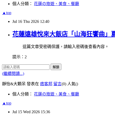
個人分類：
花蓮の旅遊、美食、餐廳
▲top
Jul
16
Thu
2026
12:40
花蓮遠雄悅來大飯店「山海狂饗曲」
這篇文章受密碼保護，請輸入密碼後查看內容。
提示：2
解鎖
(繼續閱讀...)
靜怡&大顆呆 發表在
痞客邦
留言
(0)
人氣(
)
個人分類：
花蓮の旅遊、美食、餐廳
▲top
Jul
15
Wed
2026
15:36