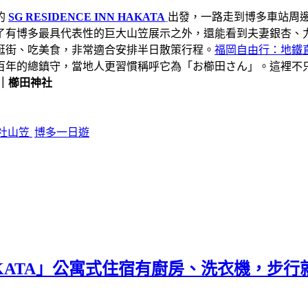
的
SG RESIDENCE INN HAKATA
出發，一路走到博多車站周
了有博多最具代表性的巨大山笠展示之外，還能看到夫妻銀杏、
逛街、吃美食，非常適合安排半日散策行程。
福岡自由行：地鐵
百年的總鎮守，當地人更習慣稱呼它為「お櫛田さん」。這裡不
｜櫛田神社
社山笠
博多一日遊
N HAKATA」公寓式住宿有廚房、洗衣機，