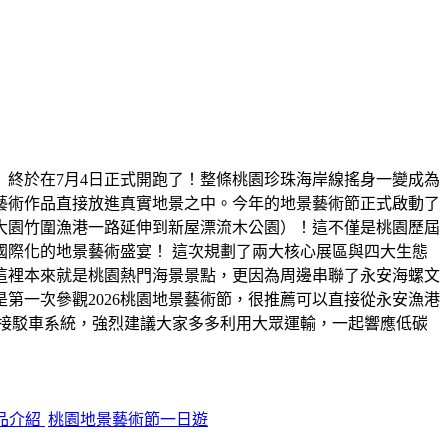
」終於在7月4日正式開跑了！整條桃園珍珠海岸線搖身一變成為
藝術作品直接放進真實地景之中。今年的地景藝術節正式啟動了
大園竹圍漁港一路延伸到新屋漂流木公園）！這不僅是桃園歷屆
際化的地景藝術盛宴！ 這次規劃了兩大核心展區與四大生態
這裡本來就是桃園熱門海景景點，更因為周邊串聯了永安海螺文
第一次參觀2026桃園地景藝術節，很推薦可以直接從永安漁港
接駁車系統，強烈建議大家多多利用大眾運輸，一起響應低碳
品介紹
桃園地景藝術節一日遊