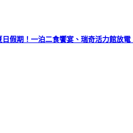
夏日假期！一泊二食饗宴、瑞奇活力館放電