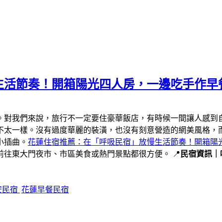
生活節奏！開箱陽光四人房，一邊吃手作早
。對我們來說，旅行不一定要住豪華飯店，有時候一間讓人感到
不太一樣。沒有過度華麗的裝潢，也沒有刻意營造的網美風格，
小插曲。
花蓮住宿推薦：在「呼吸民宿」放慢生活節奏！開箱陽
往東大門夜市、市區美食或熱門景點都很方便。 📍
民宿資訊｜
安民宿
花蓮早餐民宿