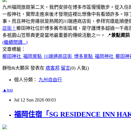
九州福岡旅遊第二天，我們安排在博多市區慢慢散步。從入住
一般神社，實際走進來後才發現這裡比想像中有看頭許多。除
事。而且神社旁邊就是熱鬧的川端通商店街，參拜完還能順便
店街！
櫛田神社位於博多舊市街區域，是守護博多超過一千兩
多祇園山笠祭典更是當地最重要的傳統活動之一。 📍
景點資訊
(繼續閱讀...)
文章標籤：
櫛田神社
福岡景點
川端通商店街
博多景點
福岡神社
櫛田神
靜怡&大顆呆 發表在
痞客邦
留言
(0)
人氣(
)
個人分類：
九州自由行
▲top
Jul
12
Sun
2026
00:03
福岡住宿「SG RESIDENCE IN