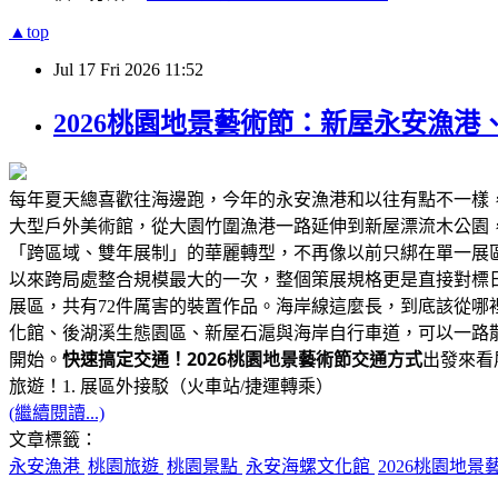
▲top
Jul
17
Fri
2026
11:52
2026桃園地景藝術節：新屋永安漁港
每年夏天總喜歡往海邊跑，今年的永安漁港和以往有點不一樣，
大型戶外美術館，從大園竹圍漁港一路延伸到新屋漂流木公園
「跨區域、雙年展制」的華麗轉型，不再像以前只綁在單一展
以來跨局處整合規模最大的一次，整個策展規格更是直接對標
展區，共有72件厲害的裝置作品。海岸線這麼長，到底該從
化館、後湖溪生態園區、新屋石滬與海岸自行車道，可以一路散
2026桃園地景藝術節交通方式
開始。
快速搞定交通！
出發來看
旅遊！1. 展區外接駁（火車站/捷運轉乘）
(繼續閱讀...)
文章標籤：
永安漁港
桃園旅遊
桃園景點
永安海螺文化館
2026桃園地景