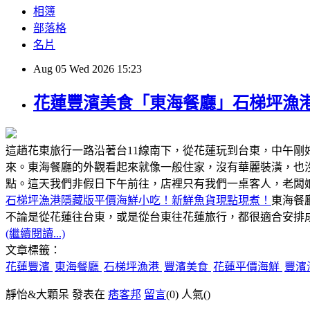
相簿
部落格
名片
Aug
05
Wed
2026
15:23
花蓮豐濱美食「東海餐廳」石梯坪漁
這趟花東旅行一路沿著台11線南下，從花蓮玩到台東，中午
來。東海餐廳的外觀看起來就像一般住家，沒有華麗裝潢，也
點。這天我們非假日下午前往，店裡只有我們一桌客人，老闆
石梯坪漁港隱藏版平價海鮮小吃！新鮮魚貨現點現煮！
東海餐
不論是從花蓮往台東，或是從台東往花蓮旅行，都很適合安排成
(繼續閱讀...)
文章標籤：
花蓮豐濱
東海餐廳
石梯坪漁港
豐濱美食
花蓮平價海鮮
豐濱
靜怡&大顆呆 發表在
痞客邦
留言
(0)
人氣(
)