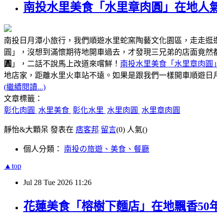
南投水里美食「水里章肉圓」在地人氣
南投日月潭小旅行，我們順遊水里蛇窯陶藝文化園區，走走逛
圓」，沒想到滿懷期待地開車過去，才發現三兄弟的店面竟然
圓
」，二話不說馬上改道來嚐鮮！
南投水里美食「水里章肉圓
距離水里火車站不遠
地店家，
。如果是跟我們一樣開車順遊日
(繼續閱讀...)
文章標籤：
彰化肉圓
水里美食
彰化水里
水里肉圓
水里章肉圓
靜怡&大顆呆 發表在
痞客邦
留言
(0)
人氣(
)
個人分類：
南投の旅遊、美食、餐廳
▲top
Jul
28
Tue
2026
11:26
花蓮美食「榕樹下麵店」在地飄香50