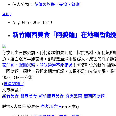
個人分類：
花蓮の旅遊、美食、餐廳
▲top
Aug
04
Tue
2026
16:49
新竹關西美食「阿婆麵」在地飄香超過
每次到尖石露營前，我們都習慣先到關西採買食材，順便填飽
道。店面沒有華麗裝潢，卻總是坐滿用餐客人，厲害的除了麵
家湯圓、餛飩米粉、滷味通通不能錯過！
阿婆麵位於新竹關西
「阿婆麵」招牌，看起來相當低調，如果不是事先做功課，很容
19:00（週一公休）
(繼續閱讀...)
文章標籤：
新竹美食
關西美食
新竹關西美食
客家湯圓
關西阿婆麵
靜怡&大顆呆 發表在
痞客邦
留言
(0)
人氣(
)