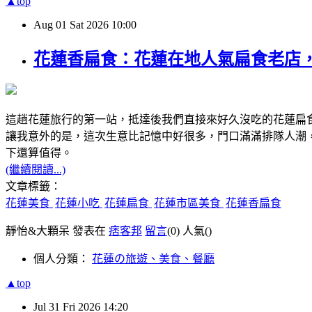
▲top
Aug
01
Sat
2026
10:00
花蓮香扁食：花蓮在地人氣扁食老店
這趟花蓮旅行的第一站，抵達後我們直接來好久沒吃的花蓮扁
讓我意外的是，這次生意比記憶中好很多，門口滿滿排隊人潮
下還算值得。
(繼續閱讀...)
文章標籤：
花蓮美食
花蓮小吃
花蓮扁食
花蓮市區美食
花蓮香扁食
靜怡&大顆呆 發表在
痞客邦
留言
(0)
人氣(
)
個人分類：
花蓮の旅遊、美食、餐廳
▲top
Jul
31
Fri
2026
14:20