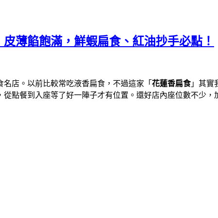
，皮薄餡飽滿，鮮蝦扁食、紅油抄手必點！
食名店。以前比較常吃液香扁食，不過這家「
花蓮香扁食
」其實
，從點餐到入座等了好一陣子才有位置。還好店內座位數不少，