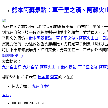
熊本阿蘇景點：草千里之濱、阿蘇火
九州自駕之旅第4天我們從夢幻的溫泉小鎮「由布院」出發，
到九州自駕，這一段路程絕對是精華中的精華！雖然這天老天
了難忘的回憶。
熊本阿蘇景點：草千里之濱、阿蘇火山口一日
駕挺方便的！沿途的景色秀麗無比，尤其是車子開進「阿蘇九
時停下車來伸展筋骨、拍拍美景，光是坐在車上看著窗外遼闊
(繼續閱讀...)
文章標籤：
九州自由行
九州自駕
阿蘇火山口
熊本景點
草千里之濱
阿蘇
靜怡&大顆呆 發表在
痞客邦
留言
(0)
人氣(
)
個人分類：
九州自由行
▲top
Jul
30
Thu
2026
16:45