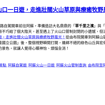
山口一日遊，走進壯闊火山草原與療癒牧野
一路自駕開車前往阿蘇，準備造訪大名鼎鼎的「
草千里之濱
」與「
爺不巧給了個大陰天，甚至遇上了火山口管制封閉的小遺憾，但
遊，走進壯闊火山草原與療癒牧野風光！
從由布院開車到阿蘇山區
重國立公園」後，整個視野瞬間打開，連綿不絕的綠色山丘與宏
的景色，就讓人覺得心曠神怡、煩惱全消！
景點
阿蘇自駕遊
阿蘇火山一日遊
阿蘇火山管制查詢
由布院至