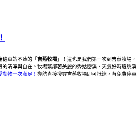
！
瑞穗車站不遠的「
吉蒸牧場
」！這也是我們第一次到吉蒸牧場，
得的清淨與自在。牧場緊鄰著美麗的秀姑巒溪，天氣好時遠眺溪
愛動物一次滿足！
導航直接搜尋吉蒸牧場即可抵達，有免費停車