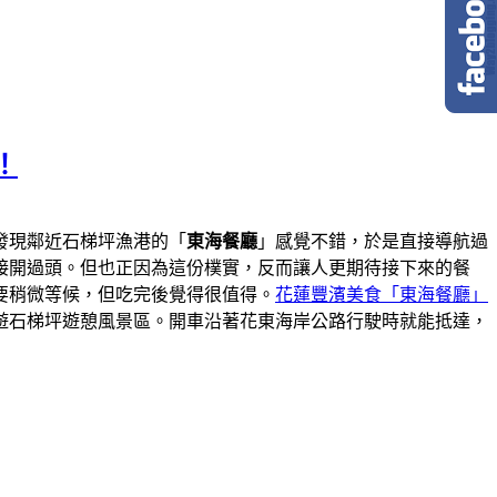
！
發現鄰近石梯坪漁港的「
東海餐廳
」感覺不錯，於是直接導航過
接開過頭。但也正因為這份樸實，反而讓人更期待接下來的餐
要稍微等候，但吃完後覺得很值得。
花蓮豐濱美食「東海餐廳」
遊石梯坪遊憩風景區。開車沿著花東海岸公路行駛時就能抵達，