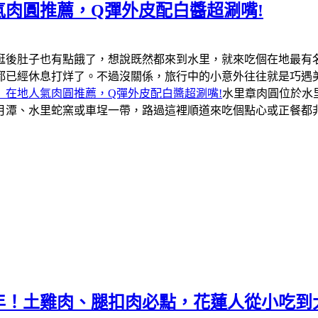
肉圓推薦，Q彈外皮配白醬超涮嘴!
逛後肚子也有點餓了，想說既然都來到水里，就來吃個在地最有
都已經休息打烊了。不過沒關係，旅行中的小意外往往就是巧遇
」在地人氣肉圓推薦，Q彈外皮配白醬超涮嘴!
水里章肉圓位於水
月潭、水里蛇窯或車埕一帶，路過這裡順道來吃個點心或正餐都
年！土雞肉、腿扣肉必點，花蓮人從小吃到