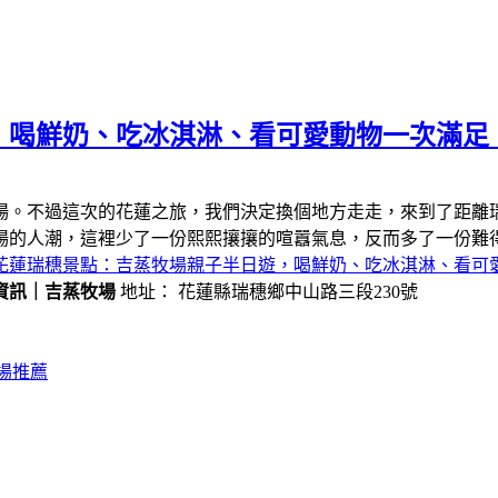
，喝鮮奶、吃冰淇淋、看可愛動物一次滿足
場。不過這次的花蓮之旅，我們決定換個地方走走，來到了距離
場的人潮，這裡少了一份熙熙攘攘的喧囂氣息，反而多了一份難
花蓮瑞穗景點：吉蒸牧場親子半日遊，喝鮮奶、吃冰淇淋、看可
資訊｜吉蒸牧場
地址： 花蓮縣瑞穗鄉中山路三段230號
場推薦