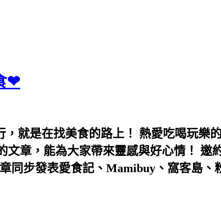
食❤
行，就是在找美食的路上！ 熱愛吃喝玩樂
能為大家帶來靈感與好心情！ 邀約eeooa031
團！ 文章同步發表愛食記、Mamibuy、窩客島、粉