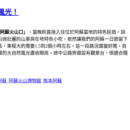
風光！
阿蘇火山口」
，當晚則直接入住位於阿蘇當地的特色民宿。說
沿途壯麗的山景與在地特色小吃，依然讓我們的阿蘇一日遊留下
，車程大約需要1.5到2個小時左右。這一段路況還蠻好開，自
偉的大自然風光盡收眼底。途中公路旁還設有觀景台，很適合隨
阿蘇
阿蘇火山博物館
熊本阿蘇