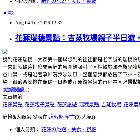
個人分類：
新竹の旅遊、美食、餐廳
▲top
Aug
04
Tue
2026
13:37
花蓮瑞穗景點：吉蒸牧場親子半日遊
說到花蓮瑞穗，大家第一個聯想到的往往都是老字號的瑞穗牧
一來到就被這裡悠閒寧靜的氛圍給吸引了。相較於熱門觀光牧
谷山景，或是沿著溪畔漫步吹吹風，整個腳步都放慢了下來。
場，很適合安排在瑞穗一日遊或花蓮縱谷線的行程中。📍
景點
(繼續閱讀...)
文章標籤：
花蓮景點
花蓮親子景點
花蓮旅遊
瑞穗景點
吉蒸牧場
花蓮農
靜怡&大顆呆 發表在
痞客邦
留言
(0)
人氣(
)
個人分類：
花蓮の旅遊、美食、餐廳