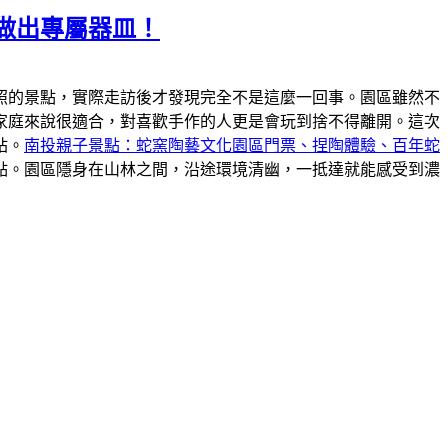
做出專屬器皿！
照的景點，實際走訪後才發現完全不是這麼一回事。園區雖然不
家庭來說很適合，對喜歡手作的人更是會玩到捨不得離開。這次
站。
南投親子景點：蛇窯陶藝文化園區門票、捏陶體驗、百年蛇
點。園區隱身在山林之間，沿途環境清幽，一抵達就能感受到濃