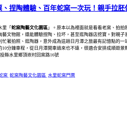
票、捏陶體驗、百年蛇窯一次玩！親手拉胚
水里「
蛇窯陶藝文化園區
」。原本以為裡面就是看看老窯、拍拍
陶藝文物館，還能體驗捏陶、拉坏，甚至逛陶器店挖寶。對親子
則忙著拍照、逛陶器，意外成為這趟日月潭之旅最有記憶點的一
約10分鐘車程，從日月潭開車過來也不遠，很適合安排成順遊景
南投縣水里鄉頂崁村回窯路16號
蛇窯
蛇窯陶藝文化園區
水里蛇窯門票