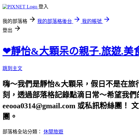
登入
我的部落格
我的部落格後台
我的帳號
登出
❤靜怡&大顆呆の親子.旅遊.美
跳到主文
嗨～我們是靜怡&大顆呆，假日不是在旅
刻，透過部落格記錄點滴日常～希望我們的文章，
eeooa0314@gmail.com 或私訊粉絲
團。
部落格全站分類：
休閒旅遊