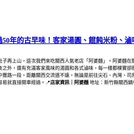
50年的古早味！客家湯圓、餛飩米粉、滷
肚子再上山，這次我們來吃關西人氣老店「阿婆麵」。阿婆麵在
食之外，還有充滿客家風味的湯圓和各式滷味，每一樣都樸實卻
中豐路一段，距離關西交流道不遠，無論是前往尖石、內灣、司
易就直接開車經過。📍
店家資訊｜阿婆麵
地址：新竹縣關西鎮中豐路