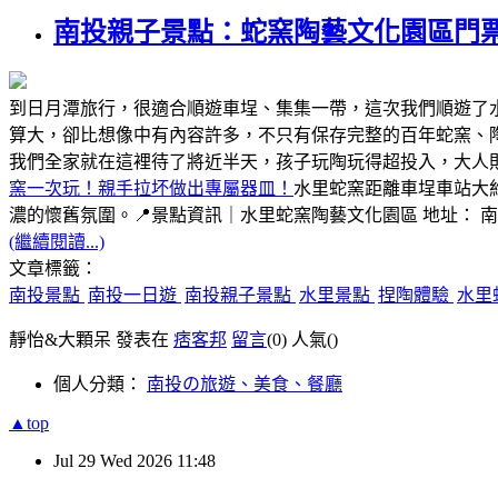
南投親子景點：蛇窯陶藝文化園區門
到日月潭旅行，很適合順遊車埕、集集一帶，這次我們順遊了
算大，卻比想像中有內容許多，不只有保存完整的百年蛇窯、
我們全家就在這裡待了將近半天，孩子玩陶玩得超投入，大人
窯一次玩！親手拉坏做出專屬器皿！
水里蛇窯距離車埕車站大
濃的懷舊氛圍。📍景點資訊｜水里蛇窯陶藝文化園區 地址： 
(繼續閱讀...)
文章標籤：
南投景點
南投一日遊
南投親子景點
水里景點
捏陶體驗
水里
靜怡&大顆呆 發表在
痞客邦
留言
(0)
人氣(
)
個人分類：
南投の旅遊、美食、餐廳
▲top
Jul
29
Wed
2026
11:48