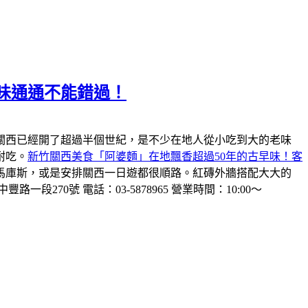
味通通不能錯過！
關西已經開了超過半個世紀，是不少在地人從小吃到大的老味
耐吃。
新竹關西美食「阿婆麵」在地飄香超過50年的古早味！客
馬庫斯，或是安排關西一日遊都很順路。紅磚外牆搭配大大的
一段270號 電話：03-5878965 營業時間：10:00～