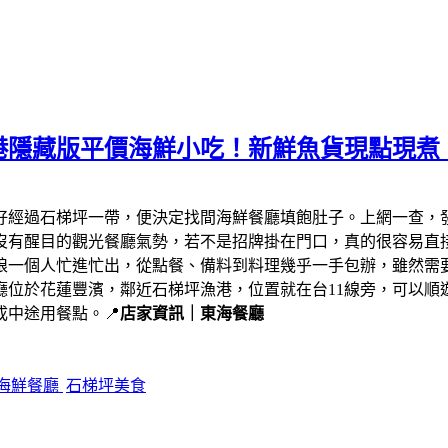
港隱藏版平價海鮮小吃！新鮮魚貨現點現煮
剛好經過石梯坪一帶，便決定找間海鮮餐廳填飽肚子。上網一查，
沒有醒目的觀光餐廳氣勢，若不是招牌掛在門口，真的很容易直
娘一個人忙進忙出，從點餐、備料到料理幾乎一手包辦，雖然需
廳位於花蓮豐濱，鄰近石梯坪漁港，位置就在台11線旁，可以順
中途用餐點。📍
店家資訊｜東海餐廳
海鮮餐廳
石梯坪美食