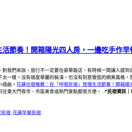
生活節奏！開箱陽光四人房，一邊吃手作早
。對我們來說，旅行不一定要住豪華飯店，有時候一間讓人感到
不太一樣。沒有過度華麗的裝潢，也沒有刻意營造的網美風格，
小插曲。
花蓮住宿推薦：在「呼吸民宿」放慢生活節奏！開箱陽
往東大門夜市、市區美食或熱門景點都很方便。 📍
民宿資訊｜
安民宿
花蓮早餐民宿