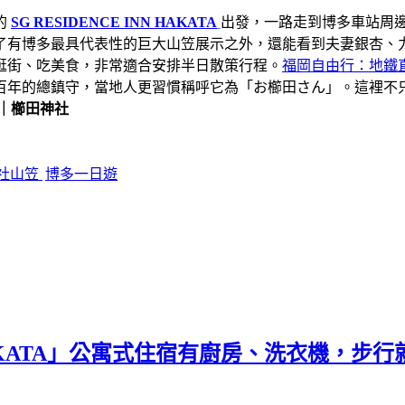
的
SG RESIDENCE INN HAKATA
出發，一路走到博多車站周
了有博多最具代表性的巨大山笠展示之外，還能看到夫妻銀杏、
逛街、吃美食，非常適合安排半日散策行程。
福岡自由行：地鐵
百年的總鎮守，當地人更習慣稱呼它為「お櫛田さん」。這裡不
｜櫛田神社
社山笠
博多一日遊
N HAKATA」公寓式住宿有廚房、洗衣機，