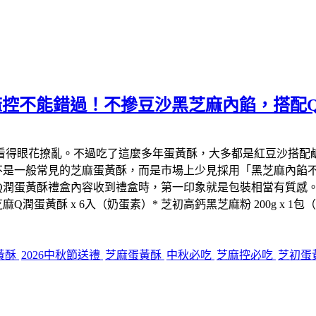
麻控不能錯過！不摻豆沙黑芝麻內餡，搭配
看得眼花撩亂。不過吃了這麼多年蛋黃酥，大多都是紅豆沙搭配
不是一般常見的芝麻蛋黃酥，而是市場上少見採用「黑芝麻內餡
Q潤蛋黃酥禮盒內容收到禮盒時，第一印象就是包裝相當有質感
蛋黃酥 x 6入（奶蛋素）* 芝初高鈣黑芝麻粉 200g x 1包
黃酥
2026中秋節送禮
芝麻蛋黃酥
中秋必吃
芝麻控必吃
芝初蛋