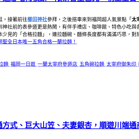
逛，接著前往
櫛田神社
參拜，之後搭車來到福岡超人氣景點「
太
到神社前的表參道更是熱鬧，有伴手禮店、咖啡館、特色小吃與
本少見的「合格拉麵」，連拉麵碗、麵條長度都有滿滿巧思，對
朝聖全日本唯一五角合格一蘭拉麵！
拉麵
福岡一日遊
一蘭太宰府參道店
五角碗拉麵
太宰府御朱印
通方式、巨大山笠、夫妻銀杏，順遊川端通