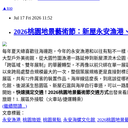
▲top
Jul
17
Fri
2026
11:52
2026桃園地景藝術節：新屋永安漁港
每年夏天總喜歡往海邊跑，今年的永安漁港和以往有點不一樣，
大型戶外美術館，從大園竹圍漁港一路延伸到新屋漂流木公園
「跨區域、雙年展制」的華麗轉型，不再像以前只綁在單一展
以來跨局處整合規模最大的一次，整個策展規格更是直接對標
展區，共有72件厲害的裝置作品。海岸線這麼長，到底該從
化館、後湖溪生態園區、新屋石滬與海岸自行車道，可以一路散
2026桃園地景藝術節交通方式
開始。
快速搞定交通！
出發來看
旅遊！1. 展區外接駁（火車站/捷運轉乘）
(繼續閱讀...)
文章標籤：
永安漁港
桃園旅遊
桃園景點
永安海螺文化館
2026桃園地景