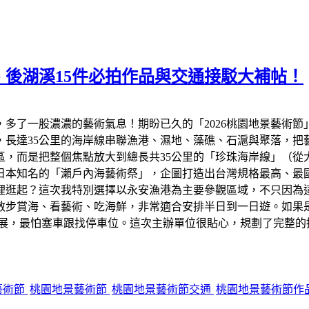
、後湖溪15件必拍作品與交通接駁大補帖！
多了一股濃濃的藝術氣息！期盼已久的「2026桃園地景藝術節
，長達35公里的海岸線串聯漁港、濕地、藻礁、石滬與聚落，把
區，而是把整個焦點放大到總長共35公里的「珍珠海岸線」（從
日本知名的「瀨戶內海藝術祭」，企圖打造出台灣規格最高、最國
哪裡逛起？這次我特別選擇以永安漁港為主要參觀區域，不只因為
步賞海、看藝術、吃海鮮，非常適合安排半日到一日遊。如果是
展，最怕塞車跟找停車位。這次主辦單位很貼心，規劃了完整的
藝術節
桃園地景藝術節
桃園地景藝術節交通
桃園地景藝術節作