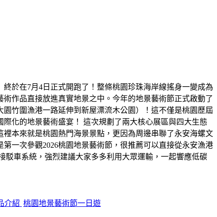
」終於在7月4日正式開跑了！整條桃園珍珠海岸線搖身一變成為
藝術作品直接放進真實地景之中。今年的地景藝術節正式啟動了
大園竹圍漁港一路延伸到新屋漂流木公園）！這不僅是桃園歷屆
際化的地景藝術盛宴！ 這次規劃了兩大核心展區與四大生態
這裡本來就是桃園熱門海景景點，更因為周邊串聯了永安海螺文
第一次參觀2026桃園地景藝術節，很推薦可以直接從永安漁港
接駁車系統，強烈建議大家多多利用大眾運輸，一起響應低碳
品介紹
桃園地景藝術節一日遊