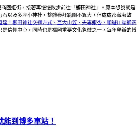
邊商圈逛街，接著再慢慢散步前往「
櫛田神社
」。原本想說就是
力石以及多座小神社，整體參拜範圍不算大，但處處都藏著故
直達！櫛田神社交通方式、巨大山笠、夫妻銀杏，順遊川端通商
只是信仰中心，同時也是福岡重要文化象徵之一，每年舉辦的博
步行就能到博多車站！