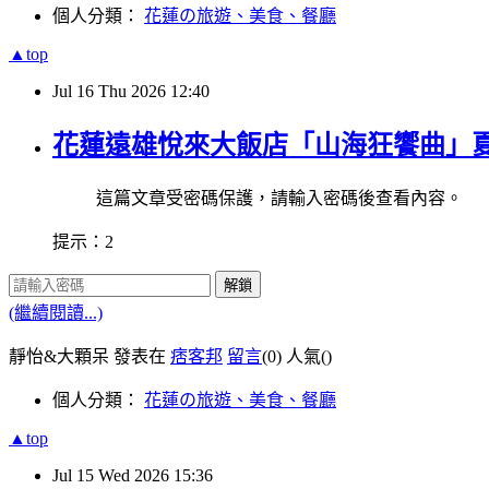
個人分類：
花蓮の旅遊、美食、餐廳
▲top
Jul
16
Thu
2026
12:40
花蓮遠雄悅來大飯店「山海狂饗曲」
這篇文章受密碼保護，請輸入密碼後查看內容。
提示：2
解鎖
(繼續閱讀...)
靜怡&大顆呆 發表在
痞客邦
留言
(0)
人氣(
)
個人分類：
花蓮の旅遊、美食、餐廳
▲top
Jul
15
Wed
2026
15:36