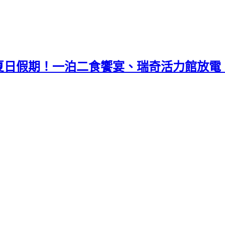
夏日假期！一泊二食饗宴、瑞奇活力館放電