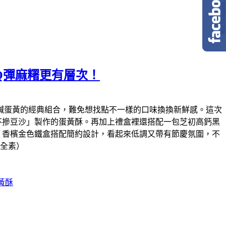
Q彈麻糬更有層次！
鹹蛋黃的經典組合，難免想找點不一樣的口味換換新鮮感。這次
不摻豆沙」製作的蛋黃酥。再加上禮盒裡還搭配一包芝初高鈣黑
。香檳金色鐵盒搭配簡約設計，看起來低調又帶有節慶氛圍，不
（全素）
黃酥