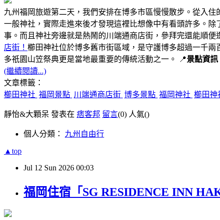
九州福岡旅遊第二天，我們安排在博多市區慢慢散步。從入住
一般神社，實際走進來後才發現這裡比想像中有看頭許多。除
事。而且神社旁邊就是熱鬧的川端通商店街，參拜完還能順便
店街！
櫛田神社位於博多舊市街區域，是守護博多超過一千兩
多祇園山笠祭典更是當地最重要的傳統活動之一。 📍
景點資訊
(繼續閱讀...)
文章標籤：
櫛田神社
福岡景點
川端通商店街
博多景點
福岡神社
櫛田神
靜怡&大顆呆 發表在
痞客邦
留言
(0)
人氣(
)
個人分類：
九州自由行
▲top
Jul
12
Sun
2026
00:03
福岡住宿「SG RESIDENCE IN