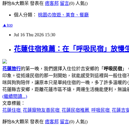
靜怡&大顆呆 發表在
痞客邦
留言
(0)
人氣(
)
個人分類：
桃園の旅遊、美食、餐廳
▲top
Jul
16
Thu
2026
15:30
花蓮住宿推薦：在「呼吸民宿」放慢
花蓮旅行
的第一晚，我們選擇入住位於吉安鄉的「
呼吸民宿
」
印象。從抵達民宿的那一刻開始，就能感受到這裡與一般住宿
咪與狗狗陪伴，讓原本只是單純住宿的一晚，多了許多溫暖的
花蓮縣吉安鄉，距離花蓮市區不遠，周邊生活機能便利，無論前
(繼續閱讀...)
文章標籤：
花蓮住宿
花蓮寵物友善民宿
花蓮民宿推薦
呼吸民宿
花蓮吉
靜怡&大顆呆 發表在
痞客邦
留言
(0)
人氣(
)