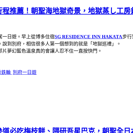
程推薦！朝聖海地獄奇景，地獄蒸し工房鉄
駕一日遊。早上從博多住宿
SG RESIDENCE INN HAKATA
步行
。說到別府，相信很多人第一個想到的就是「地獄巡禮」。
那片夢幻藍色溫泉真的會讓人忍不住一直按快門。
房鉄輪
別府一日遊
參道必吃梅枝餅、隈研吾星巴克，朝聖全日