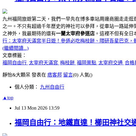
九州福岡旅遊第二天，我們一早先在博多車站周邊商圈走走逛
之一。不只有超過千年歷史的神社可以參拜，從車站一路延伸
之神外，我最期待的還有
一蘭太宰府參道店
。這裡不但有全日
行：太宰府天滿宮半日遊！參道必吃梅枝餅、隈研吾星巴克，
(繼續閱讀...)
文章標籤：
福岡自由行
太宰府天滿宮
梅枝餅
福岡景點
太宰府交通
合格
靜怡&大顆呆 發表在
痞客邦
留言
(0)
人氣(
)
個人分類：
九州自由行
▲top
Jul
13
Mon
2026
13:59
福岡自由行：地鐵直達！櫛田神社交