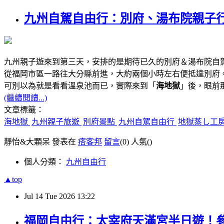
九州自駕自由行：別府、湯布院親子行
九州親子遊來到第三天，安排的是期待已久的別府＆湯布院自
從福岡市區一路往大分縣前進，大約兩個小時左右便抵達別府
可別以為就是看看溫泉池而已，實際來到「
海地獄
」後，眼前
(繼續閱讀...)
文章標籤：
海地獄
九州親子旅遊
別府景點
九州自駕自由行
地獄蒸し工
靜怡&大顆呆 發表在
痞客邦
留言
(0)
人氣(
)
個人分類：
九州自由行
▲top
Jul
14
Tue
2026
13:22
福岡自由行：太宰府天滿宮半日遊！