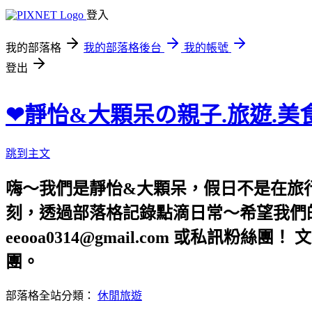
登入
我的部落格
我的部落格後台
我的帳號
登出
❤靜怡&大顆呆の親子.旅遊.美
跳到主文
嗨～我們是靜怡&大顆呆，假日不是在旅
刻，透過部落格記錄點滴日常～希望我們的文章，
eeooa0314@gmail.com 或私訊粉絲
團。
部落格全站分類：
休閒旅遊