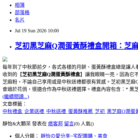
相簿
部落格
名片
Jul
19
Sun
2026
10:00
芝初黑芝麻Q潤蛋黃酥禮盒開箱：芝
每年到了中秋節前夕，各式各樣的月餅、蛋黃酥禮盒總是讓人
收到的【
芝初黑芝麻Q潤蛋黃酥禮盒
】讓我眼睛一亮，因為它
芝麻粉，不論自己享用或是中秋送禮都很有質感。芝初黑芝麻
會過於花俏，很適合作為中秋送禮選擇。禮盒內容包含：* 黑芝麻Q潤
(繼續閱讀...)
文章標籤：
中秋禮盒
企業送禮
中秋送禮
蛋黃酥推薦
芝初
黑芝麻Q潤蛋
靜怡&大顆呆 發表在
痞客邦
留言
(0)
人氣(
)
個人分類：
靜怡の愛分享~宅配團購、美食