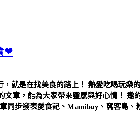
食❤
行，就是在找美食的路上！ 熱愛吃喝玩樂
能為大家帶來靈感與好心情！ 邀約eeooa031
團！ 文章同步發表愛食記、Mamibuy、窩客島、粉