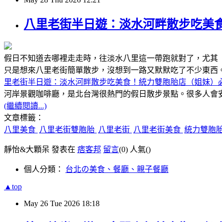
八里老街半日遊：淡水河畔散步吃美
假日不知道去哪裡走走時，往淡水八里這一帶跑就對了，尤其
只是想來八里老街簡單散步，沒想到一路又默默吃了不少東西
里老街半日遊：淡水河畔散步吃美食！統力雙胞胎店（姐妹）
河岸景觀咖啡廳，是北台灣很熱門的假日散步景點。很多人會
(繼續閱讀...)
文章標籤：
八里美食
八里老街雙胞胎
八里老街
八里老街美食
統力雙胞
靜怡&大顆呆 發表在
痞客邦
留言
(0)
人氣(
)
個人分類：
台北の美食、餐廳、親子餐廳
▲top
May
26
Tue
2026
18:18