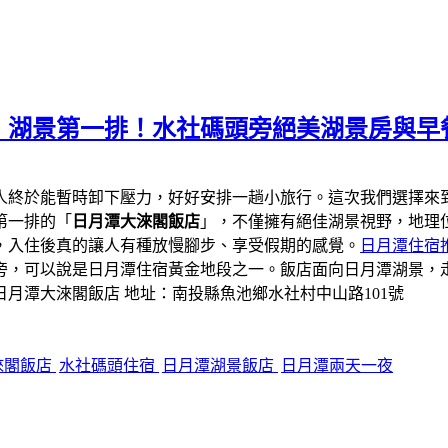
」湖景第一排！水社碼頭旁絕美湖景房與早
人終於能暫時卸下壓力，好好安排一趟小旅行。這次我們選擇來
第一排的「
日月潭
大淶閣飯店
」，不僅擁有絕佳湖景視野，地理
，入住後真的讓人有種放慢腳步、享受假期的感覺。
日月潭住宿
旁，可以說是日月潭住宿黃金地段之一。飯店面向日月潭湖景，
月潭大淶閣飯店 地址：南投縣魚池鄉水社村中山路101號
淶閣飯店
水社碼頭住宿
日月潭湖景飯店
日月潭兩天一夜