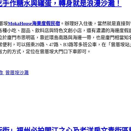
吃手作糖水與罐蛋，轉身就是浪漫沙灘！
厝垵
MokaHouse海景度假民宿
。辦理好入住後，當然就是直接到
各種小吃、甜品、飲料店與特色文創小店，還有濃濃的海邊度假
位於廈門市思明區，靠近環島南路與海邊一帶，也是廈門相當知
便利，可以搭乘29路、47路、B3路等多班公車，在「曾厝垵
省力的方式，定位在曾厝垵大門口下車即可。
食
曾厝垵沙灘
行街」福州必拍閩江之心及老洋房文青街區