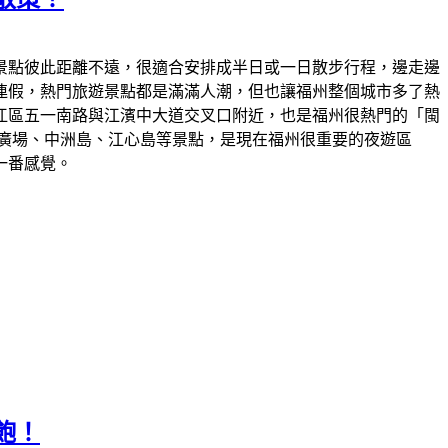
景點彼此距離不遠，很適合安排成半日或一日散步行程，邊走邊
連假，熱門旅遊景點都是滿滿人潮，但也讓福州整個城市多了熱
江區五一南路與江濱中大道交叉口附近，也是福州很熱門的「閩
年廣場、中洲島、江心島等景點，是現在福州很重要的夜遊區
一番感覺。
飽！