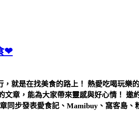
食❤
行，就是在找美食的路上！ 熱愛吃喝玩樂
能為大家帶來靈感與好心情！ 邀約eeooa031
團！ 文章同步發表愛食記、Mamibuy、窩客島、粉