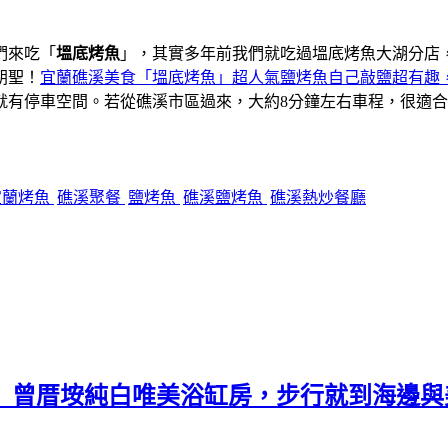
們來吃「
塭底烤魚
」，其實多年前我們就吃過塭底烤魚大湖分店
朝聖！
宜蘭礁溪美食「塭底烤魚」超人氣鹽烤魚自己敲鹽超有趣
就有停車空間。若從礁溪市區過來，大約8分鐘左右車程，很適合
宜蘭烤魚
礁溪聚餐
鹽烤魚
礁溪鹽烤魚
礁溪熱炒餐廳
民宿」曾厝垵純白唯美浴缸房，步行就到海邊