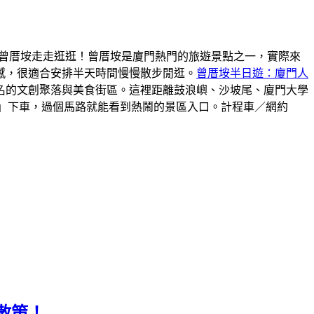
曾厝垵走走逛逛！曾厝垵是廈門熱門的旅遊景點之一，實際來
感，很適合安排半天時間慢慢散步閒逛。
曾厝垵半日遊：廈門人
名的文創聚落與美食街區。這裡距離鼓浪嶼、沙坡尾、廈門大學
站」下車，過個馬路就能看到熱鬧的景區入口。計程車／網約
散策！