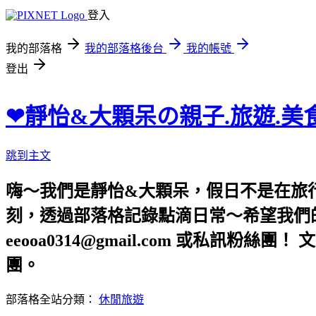
登入
我的部落格
我的部落格後台
我的帳號
登出
❤靜怡&大顆呆の親子.旅遊.美
跳到主文
嗨～我們是靜怡&大顆呆，假日不是在旅
刻，透過部落格記錄點滴日常～希望我們的文章，
eeooa0314@gmail.com 或私訊粉絲
團。
部落格全站分類：
休閒旅遊