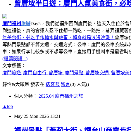
曾厝垵半日遊：廈門人氣美食街，必
廈門福州
旅遊
Day5，我們從福州回到廈門後，這天入住位於曾
到這裡後，真的會讓人忍不住想一路吃、一路拍，巷弄裡藏著
氣美食街，必吃手作糖水與罐蛋，轉身就是浪漫沙灘！
曾厝垵
等熱門景點都不算太遠。交通方式：公車：廈門的公車系統非常
車：如果行李比較多或不想等公車，直接用手機叫車是最省時
(繼續閱讀...)
文章標籤：
廈門旅遊
廈門自由行
曾厝垵
廈門景點
曾厝垵交通
曾厝垵美
靜怡&大顆呆 發表在
痞客邦
留言
(0)
人氣(
)
個人分類：
2025.04 廈門福州之旅
▲top
May
25
Mon
2026
13:21
福州景點「茉莉大街、煙台山商業步