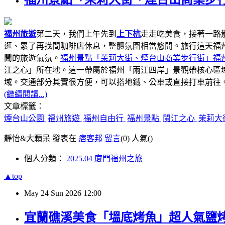
福州旅遊
第二天，我們上午先到
上下杭
走走吃美食，接著一路
逛、累了再找間咖啡店休息，整體氛圍相當悠閒。旅行這天福
鬧的旅遊氣氛。
福州景點「茉莉大街、煙台山商業步行街」福
江之心」所在地。這一帶屬於福州「兩江四岸」景觀帶核心區域
域。交通部分其實很方便，可以搭地鐵、公車或直接打車前往
(繼續閱讀...)
文章標籤：
煙台山公園
福州旅遊
福州自由行
福州景點
閩江之心
茉莉大
靜怡&大顆呆 發表在
痞客邦
留言
(0)
人氣(
)
個人分類：
2025.04 廈門福州之旅
▲top
May
24
Sun
2026
12:00
宜蘭礁溪美食「塭底烤魚」超人氣鹽