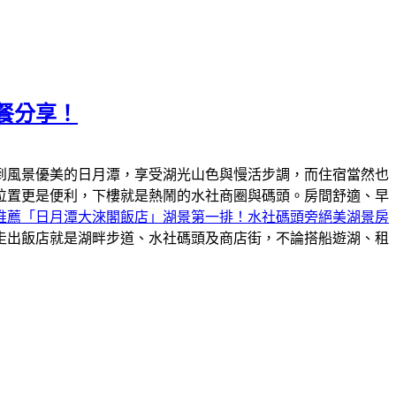
餐分享！
到風景優美的日月潭，享受湖光山色與慢活步調，而住宿當然也
位置更是便利，下樓就是熱鬧的水社商圈與碼頭。房間舒適、早
推薦「日月潭大淶閣飯店」湖景第一排！水社碼頭旁絕美湖景房
走出飯店就是湖畔步道、水社碼頭及商店街，不論搭船遊湖、租