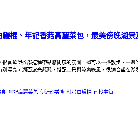
白鰻棍、年記香菇高麗菜包，最美傍晚湖景
。很喜歡伊達邵這種帶點悠閒感的氛圍，還可以一邊散步、一邊
特別漂亮，湖面波光粼粼，搭配山景與涼爽晚風，很適合坐在湖
美食
年記高麗菜包
伊達邵美食
杜啦白鰻棍
南投老街