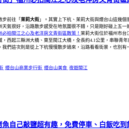
散步前往「
茉莉大街
」。其實上下杭、茉莉大街與煙台山這幾個
州天氣很好，沿路散步感受在地氛圍很不錯，只是剛好碰上五一
州必拍閩江之心及老洋房文青街區散策！
茉莉大街位於福州市台
，西起三縣洲大橋、東至閩江大橋，全長約4.1公里，串聯青
。我們這次則是從上下杭慢慢散步過來，沿路看看街景，也別有
街
煙台山商業步行街
煙台山美食
夜遊閩江
烤魚自己敲鹽超有趣，免費停車、白飯吃到