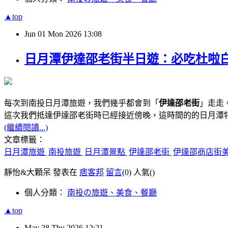
▲top
Jun
01
Mon
2026
13:08
日月潭伊達邵老街半日遊：必吃杜啦
每次到南投日月潭旅遊，我們幾乎都會到「
伊達邵老街
」走走
這次我們抵達伊達邵老街時已經接近傍晚，這時間的的日月潭
(繼續閱讀...)
文章標籤：
日月潭旅遊
南投旅遊
日月潭景點
伊達邵老街
伊達邵商店街
靜怡&大顆呆 發表在
痞客邦
留言
(0)
人氣(
)
個人分類：
南投の旅遊、美食、餐廳
▲top
May
28
Thu
2026
12:21