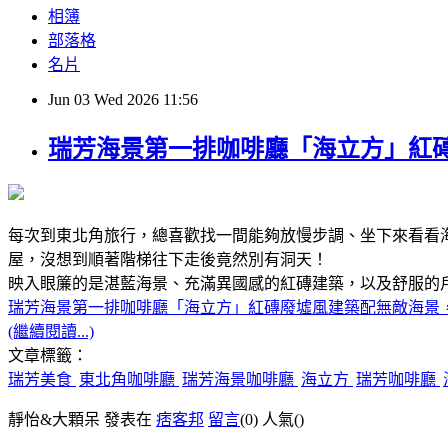
相簿
部落格
名片
Jun
03
Wed
2026
11:56
瑞芳海景第一排咖啡廳「海立方」紅
每次到東北角旅行，總喜歡找一間能夠放慢步調、坐下來看看
屋，沒想到順著階梯往下走後竟然別有洞天！
映入眼簾的是湛藍海景、充滿異國感的紅磚建築，以及舒服的
瑞芳海景第一排咖啡廳「海立方」紅磚廢墟風建築配無敵海景
(繼續閱讀...)
文章標籤：
瑞芳美食
東北角咖啡廳
瑞芳海景咖啡廳
海立方
瑞芳咖啡廳
靜怡&大顆呆 發表在
痞客邦
留言
(0)
人氣(
)