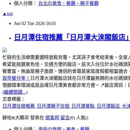
個人分類：
台北の美食、餐廳、親子餐廳
▲top
Jun
02
Tue
2026
16:01
日月潭住宿推薦「日月潭大淶閣飯店
忙碌的生活總需要適時放鬆充電，尤其孩子會考結束後，全家
希望能挑選景色佳、交通方便的飯店。這次入住位於水社碼頭
餐豐富，無論是親子旅遊、情侶約會還是家庭度假都相當適合
與早餐分享！
日月潭大淶閣飯店就在日月潭最熱鬧的水社碼頭
借腳踏車環湖或是品嚐日月潭美食都非常方便。📍飯店資訊｜日
(繼續閱讀...)
文章標籤：
日月潭住宿推薦
日月潭親子住宿
日月潭景點
日月潭飯店
大
靜怡&大顆呆 發表在
痞客邦
留言
(0)
人氣(
)
個人分類：
南投の旅遊、美食、餐廳